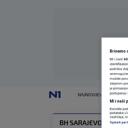
Brinemo o
Mi i naši
60
identifikat
podrška dol
onemogućeno,
možete ponov
željenim pos
je primjenji
postupanju 
NAJNOVIJE
VIJESTI
Mi i naši
Koristite po
podataka i/
sadržaja, is
BH SARAJEVO OPEN 2
Spisak par