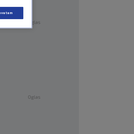
hvatam
Oglas
Oglas