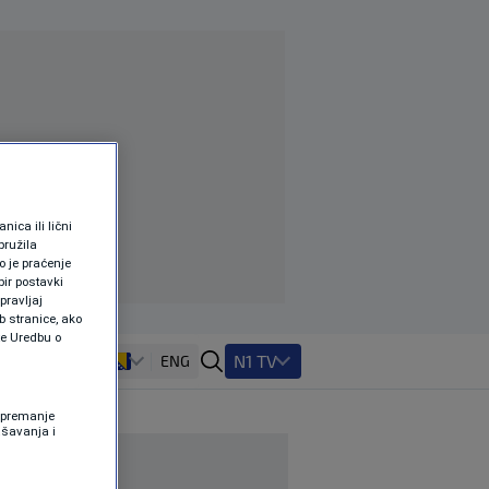
ica ili lični
pružila
 je praćenje
ir postavki
pravljaj
b stranice, ako
te Uredbu o
N1 TV
ENG
 Spremanje
ašavanja i