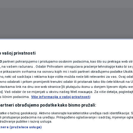
Oglas
 vašoj privatnosti
3
partneri pohranjujemo i pristupamo osobnim podacima, kao što su pretraga web stran
ori, na vašem računaru . Odabir Prihvatam omogućava praćenje tehnologije kako bi se 
je prikazanim svrhama na osnovu kojih mi i naši partneri obrađujemo podatke Ukoliko
 neki od sadržaja i reklama koje vidite možda neće biti relevantni za vas. Ovaj odab
no odabrati i pritom promijeniti trenutni odabir ili pristanak tako što ćete kliknuti na U
tavkama link na dnu ove web stranice [ili plutajuću ikonu u donjem lijevom dijelu we
vo]. Vaš odabir će se mijenjati u okviru našeg Wеб локација. Za više detalja, pogledaj
s ličnim podacima.
Više informacija o vašoj privatnosti
SPORT
SVIJET
MAGAZIN
 partneri obrađujemo podatke kako bismo pružali:
ZDRAVLJE
datke o tačnoj geolokaciji. Aktivno skenirajte karakteristike uređaja radi identifikacije.
ili pristupanje podacima na uređaju. Prilagođeno oglašavanje i sadržaj, mjerenje ogl
SHOWBIZ
traživanje publike i razvoj usluga.
026
tnera (pružalaca usluga)