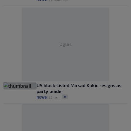
Oglas
US black-listed Mirsad Kukic resigns as
party leader
0
NEWS
|
23. jan.
|