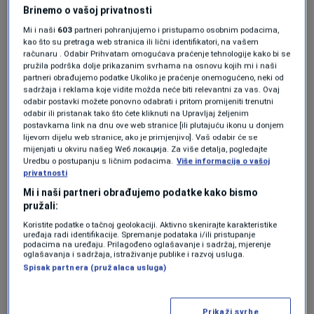
Brinemo o vašoj privatnosti
0
NEWS
|
7. nov.
|
Mi i naši
603
partneri pohranjujemo i pristupamo osobnim podacima,
US Treasury Department sanctions UNA
kao što su pretraga web stranica ili lični identifikatori, na vašem
računaru . Odabir Prihvatam omogućava praćenje tehnologije kako bi se
TV and six other companies linked to
pružila podrška dolje prikazanim svrhama na osnovu kojih mi i naši
Milorad Dodik
partneri obrađujemo podatke Ukoliko je praćenje onemogućeno, neki od
0
NEWS
|
18. jun.
|
sadržaja i reklama koje vidite možda neće biti relevantni za vas. Ovaj
odabir postavki možete ponovno odabrati i pritom promijeniti trenutni
odabir ili pristanak tako što ćete kliknuti na Upravljaj željenim
postavkama link na dnu ove web stranice [ili plutajuću ikonu u donjem
lijevom dijelu web stranice, ako je primjenjivo]. Vaš odabir će se
mijenjati u okviru našeg Wеб локација. Za više detalja, pogledajte
Uredbu o postupanju s ličnim podacima.
Više informacija o vašoj
privatnosti
Oglas
Mi i naši partneri obrađujemo podatke kako bismo
pružali:
Koristite podatke o tačnoj geolokaciji. Aktivno skenirajte karakteristike
uređaja radi identifikacije. Spremanje podataka i/ili pristupanje
podacima na uređaju. Prilagođeno oglašavanje i sadržaj, mjerenje
oglašavanja i sadržaja, istraživanje publike i razvoj usluga.
Spisak partnera (pružalaca usluga)
Hadrovic: United States preparing new
sanctions for people around Dodik
Prikaži svrhe