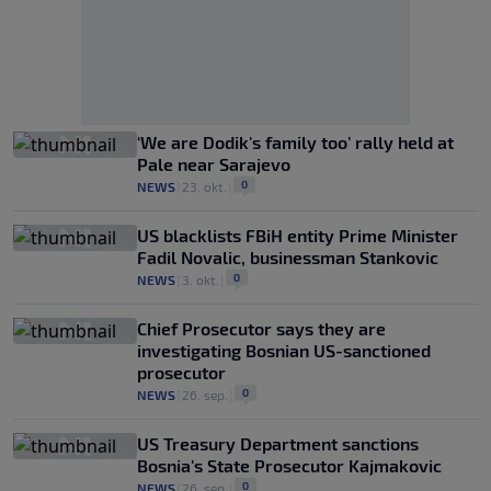
‘We are Dodik's family too’ rally held at
Pale near Sarajevo
0
NEWS
|
23. okt.
|
US blacklists FBiH entity Prime Minister
Fadil Novalic, businessman Stankovic
0
NEWS
|
3. okt.
|
Chief Prosecutor says they are
investigating Bosnian US-sanctioned
prosecutor
0
NEWS
|
26. sep.
|
US Treasury Department sanctions
Bosnia's State Prosecutor Kajmakovic
0
NEWS
|
26. sep.
|