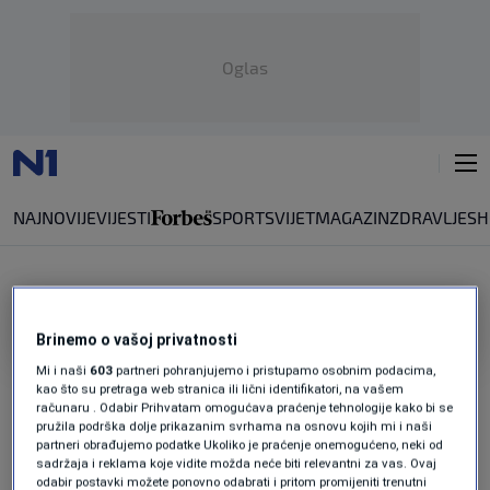
Oglas
NAJNOVIJE
VIJESTI
SPORT
SVIJET
MAGAZIN
ZDRAVLJE
SH
ČIŠĆENJE GRADA
Brinemo o vašoj privatnosti
NAČELNIK OPĆINE NOVI GRAD
Mi i naši
603
partneri pohranjujemo i pristupamo osobnim podacima,
Efendić kritikovao KJKP "Rad": Dobar dio
kao što su pretraga web stranica ili lični identifikatori, na vašem
dana na terenu nije bilo nijedne mašine,
računaru . Odabir Prihvatam omogućava praćenje tehnologije kako bi se
pružila podrška dolje prikazanim svrhama na osnovu kojih mi i naši
hitno smo angažovali privatne firme
partneri obrađujemo podatke Ukoliko je praćenje onemogućeno, neki od
0
VIJESTI
|
prije 0 min.
|
sadržaja i reklama koje vidite možda neće biti relevantni za vas. Ovaj
odabir postavki možete ponovno odabrati i pritom promijeniti trenutni