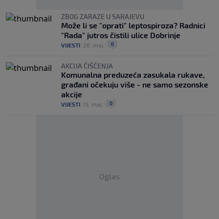
ZBOG ZARAZE U SARAJEVU
Može li se "oprati" leptospiroza? Radnici
"Rada" jutros čistili ulice Dobrinje
0
VIJESTI
|
26. maj.
|
AKCIJA ČIŠĆENJA
Komunalna preduzeća zasukala rukave,
građani očekuju više - ne samo sezonske
akcije
0
VIJESTI
|
15. maj.
|
Oglas