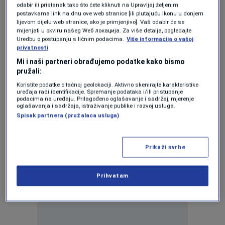
SURADNJA S MUP-OM
odabir ili pristanak tako što ćete kliknuti na Upravljaj željenim
Mogu li vlasti stati na kraj divljim
postavkama link na dnu ove web stranice [ili plutajuću ikonu u donjem
lijevom dijelu web stranice, ako je primjenjivo]. Vaš odabir će se
deponijama? Sarajevski 'Rad' uvodi
mijenjati u okviru našeg Wеб локација. Za više detalja, pogledajte
videonadzor na ključnim lokacijama
Uredbu o postupanju s ličnim podacima.
Više informacija o vašoj
0
VIJESTI
|
26. aug.
|
privatnosti
Mi i naši partneri obrađujemo podatke kako bismo
BRITANSKI MEDIJ
pružali:
BBC piše o najezdi glodara u glavnom bh.
gradu: U Sarajevu je opet Godina štakora
Koristite podatke o tačnoj geolokaciji. Aktivno skenirajte karakteristike
uređaja radi identifikacije. Spremanje podataka i/ili pristupanje
0
VIJESTI
|
29. maj.
|
podacima na uređaju. Prilagođeno oglašavanje i sadržaj, mjerenje
oglašavanja i sadržaja, istraživanje publike i razvoj usluga.
Spisak partnera (pružalaca usluga)
Prikaži svrhe
Oglas
Prihvatam