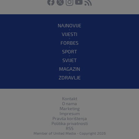
NAJNOVIJE
VIJESTI
FORBES
SPORT
SVIJET
MAGAZIN
ZDRAVLJE
Kontakt
O nama
Marketing
Impresum
Pravila korištenja
Politika privatnosti
RSS
Member of
United Media
- Copyright 2026