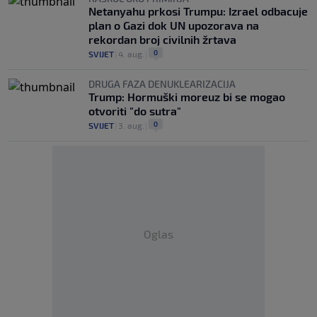
Netanyahu prkosi Trumpu: Izrael odbacuje
plan o Gazi dok UN upozorava na
rekordan broj civilnih žrtava
0
SVIJET
|
4. aug.
|
DRUGA FAZA DENUKLEARIZACIJA
Trump: Hormuški moreuz bi se mogao
otvoriti "do sutra"
0
SVIJET
|
3. aug.
|
Oglas