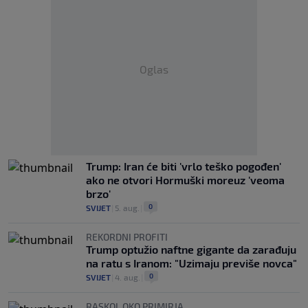
Oglas
Trump: Iran će biti 'vrlo teško pogođen'
ako ne otvori Hormuški moreuz 'veoma
brzo'
0
SVIJET
|
5. aug.
|
REKORDNI PROFITI
Trump optužio naftne gigante da zarađuju
na ratu s Iranom: "Uzimaju previše novca"
0
SVIJET
|
4. aug.
|
RASKOL OKO PRIMIRJA