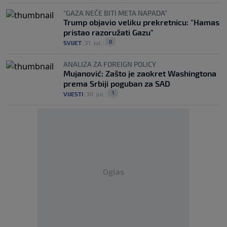
"GAZA NEĆE BITI META NAPADA"
Trump objavio veliku prekretnicu: "Hamas
pristao razoružati Gazu"
0
SVIJET
|
31. jul.
|
ANALIZA ZA FOREIGN POLICY
Mujanović: Zašto je zaokret Washingtona
prema Srbiji poguban za SAD
1
VIJESTI
|
30. jul.
|
Oglas