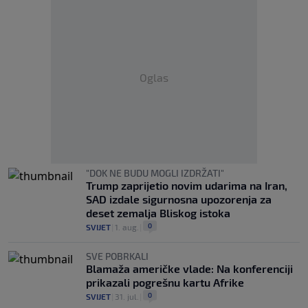
Oglas
"DOK NE BUDU MOGLI IZDRŽATI"
Trump zaprijetio novim udarima na Iran,
SAD izdale sigurnosna upozorenja za
deset zemalja Bliskog istoka
0
SVIJET
|
1. aug.
|
SVE POBRKALI
Blamaža američke vlade: Na konferenciji
prikazali pogrešnu kartu Afrike
0
SVIJET
|
31. jul.
|