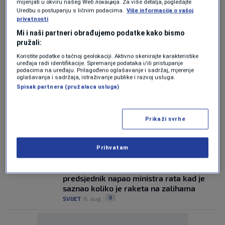
mijenjati u okviru našeg Wеб локација. Za više detalja, pogledajte
Senat spašava Trumpa i međuizbore:
Uredbu o postupanju s ličnim podacima.
Više informacija o vašoj
Odobreno produženje finansiranja vlade
privatnosti
do 11. decembra
Mi i naši partneri obrađujemo podatke kako bismo
0
SVIJET
|
8. aug.
|
pružali:
Koristite podatke o tačnoj geolokaciji. Aktivno skenirajte karakteristike
STATE DEPARTMENT OBJAVIO
uređaja radi identifikacije. Spremanje podataka i/ili pristupanje
Trump šalje milijardu dolara novom
podacima na uređaju. Prilagođeno oglašavanje i sadržaj, mjerenje
kolumbijskom predsjedniku
oglašavanja i sadržaja, istraživanje publike i razvoj usluga.
0
Spisak partnera (pružalaca usluga)
SVIJET
|
8. aug.
|
PRAVNA BITKA
Američki sud blokirao Trumpov plan
Prikaži svrhe
izgradnje plesne dvorane u Bijeloj kući
0
SVIJET
|
7. aug.
|
Prihvatam
SUKOB U VRHU AMERIČKE VLASTI
Posvađali se Trump i Hegseth: Američki
predsjednik napao ministra rata kad je
saznao koliko je raketa na zalihama
0
SVIJET
|
6. aug.
|