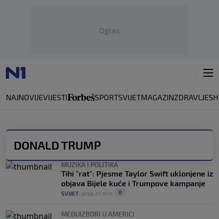
Oglas
NAJNOVIJE
VIJESTI
SPORT
SVIJET
MAGAZIN
ZDRAVLJE
SH
DONALD TRUMP
MUZIKA I POLITIKA
Tihi "rat": Pjesme Taylor Swift uklonjene iz
objava Bijele kuće i Trumpove kampanje
0
SVIJET
|
prije 21 min
|
MEĐUIZBORI U AMERICI