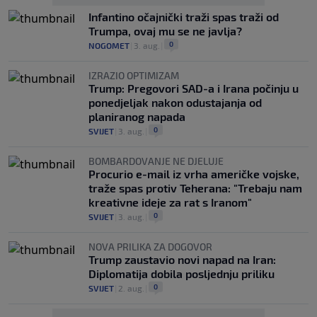
Infantino očajnički traži spas traži od
Trumpa, ovaj mu se ne javlja?
0
NOGOMET
|
3. aug.
|
IZRAZIO OPTIMIZAM
Trump: Pregovori SAD-a i Irana počinju u
ponedjeljak nakon odustajanja od
planiranog napada
0
SVIJET
|
3. aug.
|
BOMBARDOVANJE NE DJELUJE
Procurio e-mail iz vrha američke vojske,
traže spas protiv Teherana: "Trebaju nam
kreativne ideje za rat s Iranom"
0
SVIJET
|
3. aug.
|
NOVA PRILIKA ZA DOGOVOR
Trump zaustavio novi napad na Iran:
Diplomatija dobila posljednju priliku
0
SVIJET
|
2. aug.
|