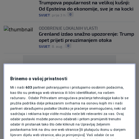
Trumpova popularnost na velikoj kušnji:
Od Epsteina do ekonomije, sve je na kocki
0
SVIJET
|
prije 3 h
|
ODOBRENJE LOKALNIH VLASTI
Grenland izdao snažno upozorenje: Trump
opet prijeti preuzimanjem otoka
0
SVIJET
|
8. aug.
|
Brinemo o vašoj privatnosti
Mi i naši
603
partneri pohranjujemo i pristupamo osobnim podacima,
kao što su pretraga web stranica ili lični identifikatori, na vašem
Oglas
računaru . Odabir Prihvatam omogućava praćenje tehnologije kako bi se
pružila podrška dolje prikazanim svrhama na osnovu kojih mi i naši
partneri obrađujemo podatke Ukoliko je praćenje onemogućeno, neki od
sadržaja i reklama koje vidite možda neće biti relevantni za vas. Ovaj
odabir postavki možete ponovno odabrati i pritom promijeniti trenutni
odabir ili pristanak tako što ćete kliknuti na Upravljaj željenim
postavkama link na dnu ove web stranice [ili plutajuću ikonu u donjem
lijevom dijelu web stranice, ako je primjenjivo]. Vaš odabir će se
REPUBLIKANSKA VEĆINA