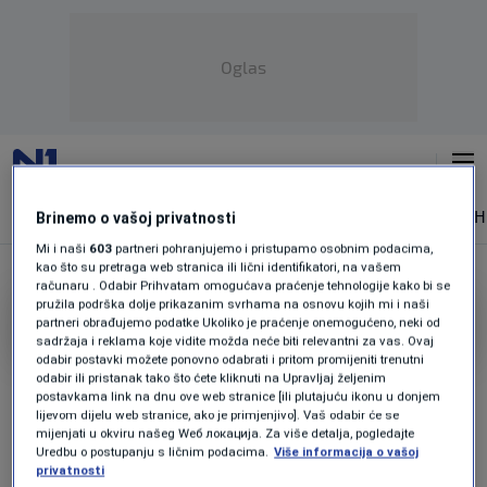
Oglas
NAJNOVIJE
VIJESTI
SPORT
SVIJET
MAGAZIN
ZDRAVLJE
SH
Brinemo o vašoj privatnosti
Mi i naši
603
partneri pohranjujemo i pristupamo osobnim podacima,
kao što su pretraga web stranica ili lični identifikatori, na vašem
računaru . Odabir Prihvatam omogućava praćenje tehnologije kako bi se
pružila podrška dolje prikazanim svrhama na osnovu kojih mi i naši
EKONOMIJA I SIGURNOST
partneri obrađujemo podatke Ukoliko je praćenje onemogućeno, neki od
sadržaja i reklama koje vidite možda neće biti relevantni za vas. Ovaj
odabir postavki možete ponovno odabrati i pritom promijeniti trenutni
Strateški dijalog Srbije i SAD-a: Šta donosi
odabir ili pristanak tako što ćete kliknuti na Upravljaj željenim
i ko je Ričard Verma?
postavkama link na dnu ove web stranice [ili plutajuću ikonu u donjem
0
REGIJA
|
11. jan.
|
lijevom dijelu web stranice, ako je primjenjivo]. Vaš odabir će se
mijenjati u okviru našeg Wеб локација. Za više detalja, pogledajte
Uredbu o postupanju s ličnim podacima.
Više informacija o vašoj
privatnosti