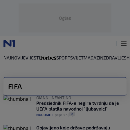
Oglas
NAJNOVIJE
VIJESTI
SPORT
SVIJET
MAGAZIN
ZDRAVLJE
SH
FIFA
GIANNI INFANTINO
Predsjednik FIFA-e negira tvrdnju da je
UEFA platila navodnoj "ljubavnici"
0
NOGOMET
|
prije 8 h
|
Objavljeno koje države podržavaju