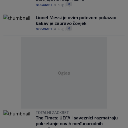
0
NOGOMET
|
4. aug.
|
Lionel Messi je ovim potezom pokazao
kakav je zapravo čovjek
0
NOGOMET
|
4. aug.
|
Oglas
TOTALNI ZAOKRET
The Times: UEFA i saveznici razmatraju
pokretanje novih međunarodnih