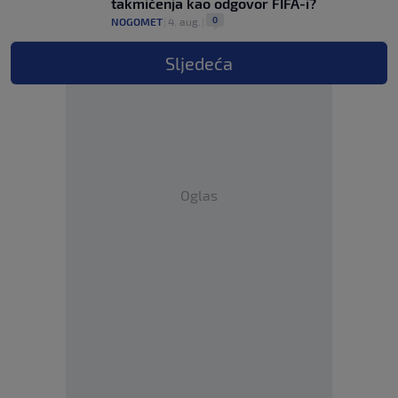
takmičenja kao odgovor FIFA-i?
0
NOGOMET
|
4. aug.
|
Sljedeća
Oglas