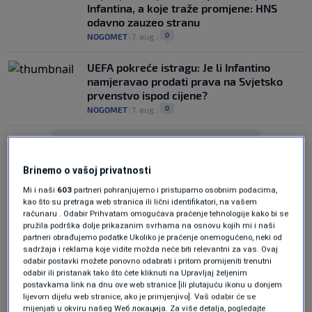
Infantina, a koje traže promjene: HNS
odavno zauzeo stranu
0
NOGOMET
|
7. aug.
|
UEFA pokreće istragu: Je li Infantino
namjeravao prodati prava na Svjetsko
prvenstvo ispod cijene?
0
NOGOMET
|
7. aug.
|
Brinemo o vašoj privatnosti
Mi i naši
603
partneri pohranjujemo i pristupamo osobnim podacima,
kao što su pretraga web stranica ili lični identifikatori, na vašem
računaru . Odabir Prihvatam omogućava praćenje tehnologije kako bi se
Oglas
pružila podrška dolje prikazanim svrhama na osnovu kojih mi i naši
partneri obrađujemo podatke Ukoliko je praćenje onemogućeno, neki od
sadržaja i reklama koje vidite možda neće biti relevantni za vas. Ovaj
odabir postavki možete ponovno odabrati i pritom promijeniti trenutni
odabir ili pristanak tako što ćete kliknuti na Upravljaj željenim
postavkama link na dnu ove web stranice [ili plutajuću ikonu u donjem
lijevom dijelu web stranice, ako je primjenjivo]. Vaš odabir će se
mijenjati u okviru našeg Wеб локација. Za više detalja, pogledajte