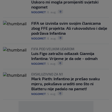
Uskoro mi mogla promijeniti svjetski
nogomet
0
NOGOMET
|
6. aug.
|
FIFA se izvinila svim svojim članicama
zbog FFE projekta: Ali rukovodstvo i dalje
podržava Infantina
0
NOGOMET
|
6. aug.
|
FIFA POD VELIKIM UDAROM
Luis Figo zatražio odlazak Giannija
Infantina: Vrijeme je da ode - odmah
0
NOGOMET
|
5. aug.
|
EKSKLUZIVNO ZA N1
Mark Pieth: Infantino je prešao svaku
mjeru, pokušava uraditi ono što ni
Blatteru nije padalo na pamet!
0
NOGOMET
|
5. aug.
|