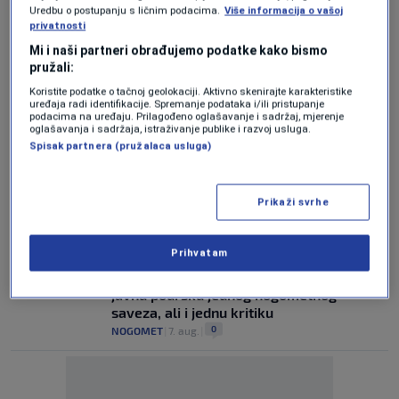
Žene će prve osjetiti posljedice, ali
Uredbu o postupanju s ličnim podacima.
Više informacija o vašoj
poručuju: Ako treba, neka bude bojkot
privatnosti
0
NOGOMET
|
7. aug.
|
Mi i naši partneri obrađujemo podatke kako bismo
pružali:
FS Norveške poručio Infantinu: Odlazi,
Koristite podatke o tačnoj geolokaciji. Aktivno skenirajte karakteristike
odmah!
uređaja radi identifikacije. Spremanje podataka i/ili pristupanje
0
NOGOMET
|
7. aug.
|
podacima na uređaju. Prilagođeno oglašavanje i sadržaj, mjerenje
oglašavanja i sadržaja, istraživanje publike i razvoj usluga.
Spisak partnera (pružalaca usluga)
PRVI ČOVJEK SVJETSKOG FUDBALA
Nakon Argentine, Infantino dobio podršku
i konfederacije: Jednoglasno ponavljamo
Prikaži svrhe
podršku predsjedniku
0
NOGOMET
|
7. aug.
|
Prihvatam
MNOGO REAKCIJA
Infantino u jeku brojnih kritika, dobio
javnu podršku jednog nogometnog
saveza, ali i jednu kritiku
0
NOGOMET
|
7. aug.
|