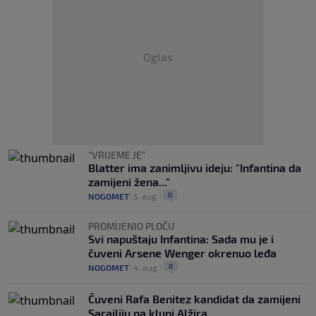
Oglas
"VRIJEME JE"
Blatter ima zanimljivu ideju: "Infantina da
zamijeni žena..."
0
NOGOMET
|
5. aug.
|
PROMIJENIO PLOČU
Svi napuštaju Infantina: Sada mu je i
čuveni Arsene Wenger okrenuo leđa
0
NOGOMET
|
4. aug.
|
Čuveni Rafa Benitez kandidat da zamijeni
Sarajliju na klupi Alžira