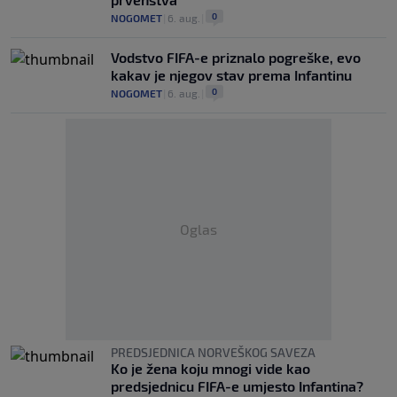
0
NOGOMET
|
6. aug.
|
Vodstvo FIFA-e priznalo pogreške, evo
kakav je njegov stav prema Infantinu
0
NOGOMET
|
6. aug.
|
Oglas
PREDSJEDNICA NORVEŠKOG SAVEZA
Ko je žena koju mnogi vide kao
predsjednicu FIFA-e umjesto Infantina?