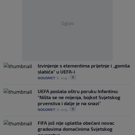
Oglas
Izvinjenje s elementima prijetnje i „gomila
slabića“ u UEFA-i
0
NOGOMET
|
6. aug.
|
UEFA poslala oštru poruku Infantinu:
"Ništa se ne mijenja, bojkot Svjetskog
prvenstva i dalje je na snazi"
0
NOGOMET
|
6. aug.
|
FIFA još nije uplatila obećani novac
gradovima domaćinima Svjetskog
prvenstva