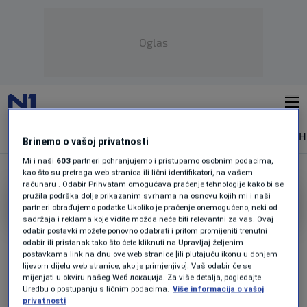
Oglas
NAJNOVIJE
VIJESTI
SPORT
SVIJET
MAGAZIN
ZDRAVLJE
SH
Brinemo o vašoj privatnosti
Mi i naši
603
partneri pohranjujemo i pristupamo osobnim podacima,
kao što su pretraga web stranica ili lični identifikatori, na vašem
računaru . Odabir Prihvatam omogućava praćenje tehnologije kako bi se
pružila podrška dolje prikazanim svrhama na osnovu kojih mi i naši
FORMIRANJE VLADE RS
partneri obrađujemo podatke Ukoliko je praćenje onemogućeno, neki od
sadržaja i reklama koje vidite možda neće biti relevantni za vas. Ovaj
"VOZE NAS U PROVALIJU"
odabir postavki možete ponovno odabrati i pritom promijeniti trenutni
"SNSD i vrh režima kriju od javnosti
odabir ili pristanak tako što ćete kliknuti na Upravljaj željenim
postavkama link na dnu ove web stranice [ili plutajuću ikonu u donjem
poruke koje su im jučer stigle od
lijevom dijelu web stranice, ako je primjenjivo]. Vaš odabir će se
najvažnijih svjetskih političkih adresa"
mijenjati u okviru našeg Wеб локација. Za više detalja, pogledajte
0
VIJESTI
|
27. aug.
|
Uredbu o postupanju s ličnim podacima.
Više informacija o vašoj
privatnosti