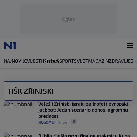
Oglas
NAJNOVIJE
VIJESTI
SPORT
SVIJET
MAGAZIN
ZDRAVLJE
SH
HŠK ZRINJSKI
Velež i Zrinjski igraju za trofej i evropski
jackpot: Jedan scenario donosi ogromnu
prednost
0
NOGOMET
|
8. maj.
|
Bilbija riješio prvu finalnu utakmicu Kupa