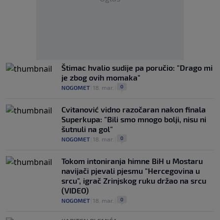
Štimac hvalio sudije pa poručio: "Drago mi
je zbog ovih momaka"
0
NOGOMET
|
18. mar.
|
Cvitanović vidno razočaran nakon finala
Superkupa: "Bili smo mnogo bolji, nisu ni
šutnuli na gol"
0
NOGOMET
|
18. mar.
|
Tokom intoniranja himne BiH u Mostaru
navijači pjevali pjesmu "Hercegovina u
srcu", igrač Zrinjskog ruku držao na srcu
(VIDEO)
0
NOGOMET
|
18. mar.
|