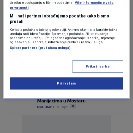
Uredbu o postupanju s ličnim podacima.
Više informacija o vašoj
Večeras se igra prvi meč Kupa BiH: Hoće li
privatnosti
Zrinjski ili Velež steći prednost pred
Mi i naši partneri obrađujemo podatke kako bismo
uzvratnu utakmicu?
pružali:
1
NOGOMET
|
6. maj.
|
Koristite podatke o tačnoj geolokaciji. Aktivno skenirajte karakteristike
uređaja radi identifikacije. Spremanje podataka i/ili pristupanje
podacima na uređaju. Prilagođeno oglašavanje i sadržaj, mjerenje
N/FS BiH odredio službena lica za finale
oglašavanja i sadržaja, istraživanje publike i razvoj usluga.
Kupa: Sivac sudi duel Zrinjski – Velež
Spisak partnera (pružalaca usluga)
0
NOGOMET
|
4. maj.
|
SLAVLJE U MOSTARU
Prikaži svrhe
Zrinjski siguran protiv Željezničara, Velež
rutinski protiv Radnika (VIDEO)
0
NOGOMET
|
1. maj.
|
Prihvatam
Iz MUP-a HNK stiglo pojašnjenje o zabrani
Manijacima u Mostaru
0
NOGOMET
|
30. apr.
|