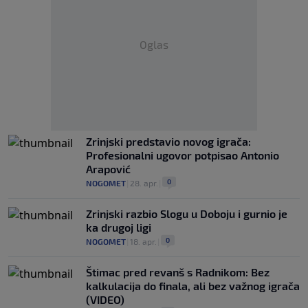
Oglas
Zrinjski predstavio novog igrača:
Profesionalni ugovor potpisao Antonio
Arapović
0
NOGOMET
|
28. apr.
|
Zrinjski razbio Slogu u Doboju i gurnio je
ka drugoj ligi
0
NOGOMET
|
18. apr.
|
Štimac pred revanš s Radnikom: Bez
kalkulacija do finala, ali bez važnog igrača
(VIDEO)