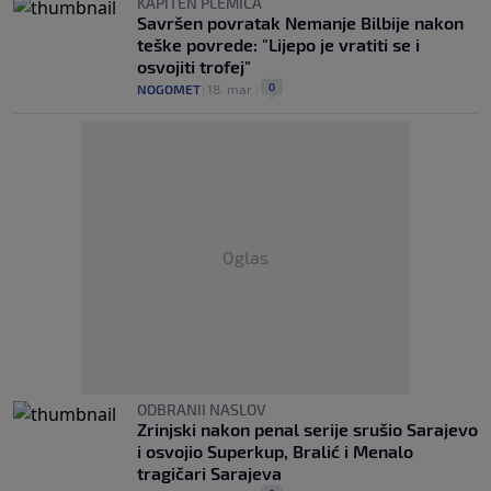
KAPITEN PLEMIĆA
Savršen povratak Nemanje Bilbije nakon
teške povrede: "Lijepo je vratiti se i
osvojiti trofej"
0
NOGOMET
|
18. mar.
|
Oglas
ODBRANII NASLOV
Zrinjski nakon penal serije srušio Sarajevo
i osvojio Superkup, Bralić i Menalo
tragičari Sarajeva