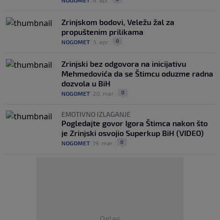
NOGOMET
|
8. apr.
|
Zrinjskom bodovi, Veležu žal za
propuštenim prilikama
0
NOGOMET
|
3. apr.
|
Zrinjski bez odgovora na inicijativu
Mehmedovića da se Štimcu oduzme radna
dozvola u BiH
0
NOGOMET
|
20. mar.
|
EMOTIVNO IZLAGANJE
Pogledajte govor Igora Štimca nakon što
je Zrinjski osvojio Superkup BiH (VIDEO)
0
NOGOMET
|
19. mar.
|
Oglas