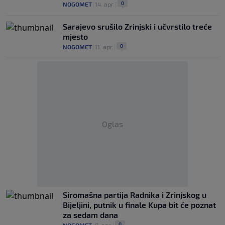
0
NOGOMET
|
14. apr.
|
Sarajevo srušilo Zrinjski i učvrstilo treće
mjesto
0
NOGOMET
|
11. apr.
|
Oglas
Siromašna partija Radnika i Zrinjskog u
Bijeljini, putnik u finale Kupa bit će poznat
za sedam dana
0