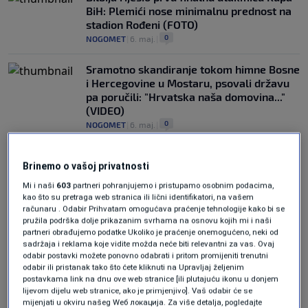
BiH: Plemići nose minimalnu prednost na
stadion Rođeni (FOTO)
0
NOGOMET
|
6. maj.
|
Sramotno skandiranje tokom himne Bosne
i Hercegovine u Mostaru, psovali državu
pa poručili: "Hrvatska naša domovina..."
(VIDEO)
0
NOGOMET
|
6. maj.
|
Brinemo o vašoj privatnosti
Mi i naši
603
partneri pohranjujemo i pristupamo osobnim podacima,
kao što su pretraga web stranica ili lični identifikatori, na vašem
računaru . Odabir Prihvatam omogućava praćenje tehnologije kako bi se
pružila podrška dolje prikazanim svrhama na osnovu kojih mi i naši
Oglas
partneri obrađujemo podatke Ukoliko je praćenje onemogućeno, neki od
sadržaja i reklama koje vidite možda neće biti relevantni za vas. Ovaj
odabir postavki možete ponovno odabrati i pritom promijeniti trenutni
odabir ili pristanak tako što ćete kliknuti na Upravljaj željenim
postavkama link na dnu ove web stranice [ili plutajuću ikonu u donjem
lijevom dijelu web stranice, ako je primjenjivo]. Vaš odabir će se
mijenjati u okviru našeg Wеб локација. Za više detalja, pogledajte