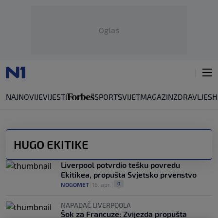
Oglas
NAJNOVIJE
VIJESTI
SPORT
SVIJET
MAGAZIN
ZDRAVLJE
SH
HUGO EKITIKE
Liverpool potvrdio tešku povredu
Ekitikea, propušta Svjetsko prvenstvo
0
NOGOMET
|
16. apr.
|
NAPADAČ LIVERPOOLA
Šok za Francuze: Zvijezda propušta