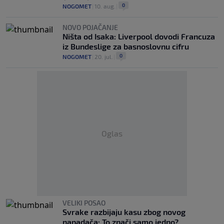
0
NOGOMET
|
10. aug.
|
NOVO POJAČANJE
Ništa od Isaka: Liverpool dovodi Francuza
iz Bundeslige za basnoslovnu cifru
0
NOGOMET
|
20. jul.
|
Oglas
VELIKI POSAO
Svrake razbijaju kasu zbog novog
napadača: To znači samo jedno?