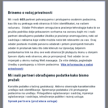
Svjetsko prvenstvo 2026
0
NOGOMET
|
15. apr.
|
Brinemo o vašoj privatnosti
Horor vijesti za zvijezdu Liverpoola: Zbog
Mi i naši
603
partneri pohranjujemo i pristupamo osobnim podacima,
povrede protiv PSG-a propušta Mundijal,
kao što su pretraga web stranica ili lični identifikatori, na vašem
na travnjak tek 2027. godine?
računaru . Odabir Prihvatam omogućava praćenje tehnologije kako bi se
pružila podrška dolje prikazanim svrhama na osnovu kojih mi i naši
0
NOGOMET
|
15. apr.
|
partneri obrađujemo podatke Ukoliko je praćenje onemogućeno, neki od
sadržaja i reklama koje vidite možda neće biti relevantni za vas. Ovaj
odabir postavki možete ponovno odabrati i pritom promijeniti trenutni
odabir ili pristanak tako što ćete kliknuti na Upravljaj željenim
postavkama link na dnu ove web stranice [ili plutajuću ikonu u donjem
lijevom dijelu web stranice, ako je primjenjivo]. Vaš odabir će se
mijenjati u okviru našeg Wеб локација. Za više detalja, pogledajte
Uredbu o postupanju s ličnim podacima.
Više informacija o vašoj
privatnosti
Oglas
Mi i naši partneri obrađujemo podatke kako bismo
pružali:
Koristite podatke o tačnoj geolokaciji. Aktivno skenirajte karakteristike
uređaja radi identifikacije. Spremanje podataka i/ili pristupanje
podacima na uređaju. Prilagođeno oglašavanje i sadržaj, mjerenje
oglašavanja i sadržaja, istraživanje publike i razvoj usluga.
Spisak partnera (pružalaca usluga)
Šok za Francusku uoči SP-a: Zvijezda