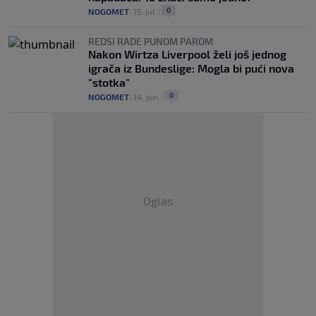
0
NOGOMET
|
15. jul.
|
REDSI RADE PUNOM PAROM
Nakon Wirtza Liverpool želi još jednog
igrača iz Bundeslige: Mogla bi pući nova
"stotka"
0
NOGOMET
|
14. jun.
|
Oglas