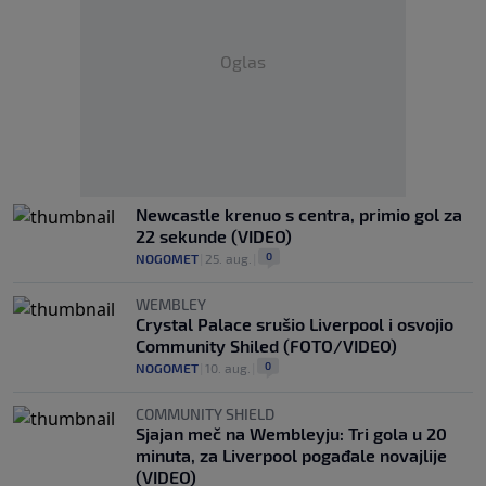
Oglas
Newcastle krenuo s centra, primio gol za
22 sekunde (VIDEO)
0
NOGOMET
|
25. aug.
|
WEMBLEY
Crystal Palace srušio Liverpool i osvojio
Community Shiled (FOTO/VIDEO)
0
NOGOMET
|
10. aug.
|
COMMUNITY SHIELD
Sjajan meč na Wembleyju: Tri gola u 20
minuta, za Liverpool pogađale novajlije
(VIDEO)