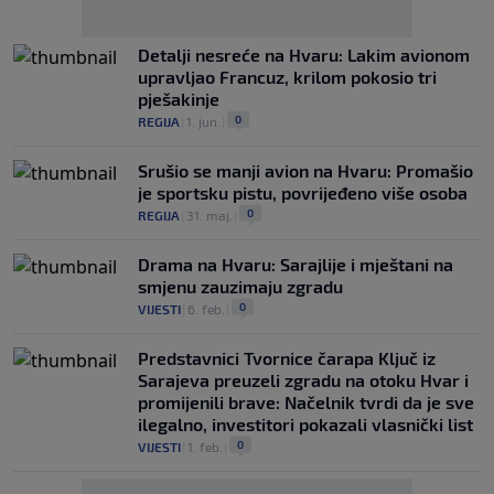
Detalji nesreće na Hvaru: Lakim avionom
upravljao Francuz, krilom pokosio tri
pješakinje
0
REGIJA
|
1. jun.
|
Srušio se manji avion na Hvaru: Promašio
je sportsku pistu, povrijeđeno više osoba
0
REGIJA
|
31. maj.
|
Drama na Hvaru: Sarajlije i mještani na
smjenu zauzimaju zgradu
0
VIJESTI
|
6. feb.
|
Predstavnici Tvornice čarapa Ključ iz
Sarajeva preuzeli zgradu na otoku Hvar i
promijenili brave: Načelnik tvrdi da je sve
ilegalno, investitori pokazali vlasnički list
0
VIJESTI
|
1. feb.
|