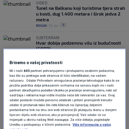
VIDEO
Tunel na Balkanu koji turistima tjera strah
u kosti, dug 1.400 metara i širok jedva 2
metra
1
REGIJA
|
13. jul.
|
SUBTERRAM
Hvar dobija podzemnu vilu iz budućnosti
(FOTO)
0
LIFESTYLE
|
26. jul.
|
Brinemo o vašoj privatnosti
Mi i naši
603
partneri pohranjujemo i pristupamo osobnim podacima,
kao što su pretraga web stranica ili lični identifikatori, na vašem
računaru . Odabir Prihvatam omogućava praćenje tehnologije kako bi se
pružila podrška dolje prikazanim svrhama na osnovu kojih mi i naši
partneri obrađujemo podatke Ukoliko je praćenje onemogućeno, neki od
sadržaja i reklama koje vidite možda neće biti relevantni za vas. Ovaj
Oglas
odabir postavki možete ponovno odabrati i pritom promijeniti trenutni
odabir ili pristanak tako što ćete kliknuti na Upravljaj željenim
postavkama link na dnu ove web stranice [ili plutajuću ikonu u donjem
lijevom dijelu web stranice, ako je primjenjivo]. Vaš odabir će se
mijenjati u okviru našeg Wеб локација. Za više detalja, pogledajte
Uredbu o postupanju s ličnim podacima.
Više informacija o vašoj