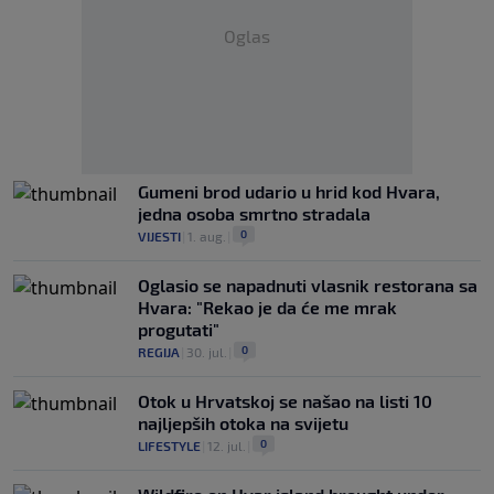
Oglas
Gumeni brod udario u hrid kod Hvara,
jedna osoba smrtno stradala
0
VIJESTI
|
1. aug.
|
Oglasio se napadnuti vlasnik restorana sa
Hvara: "Rekao je da će me mrak
progutati"
0
REGIJA
|
30. jul.
|
Otok u Hrvatskoj se našao na listi 10
najljepših otoka na svijetu
0
LIFESTYLE
|
12. jul.
|