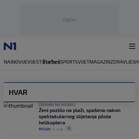
Oglas
NAJNOVIJE
VIJESTI
SPORT
SVIJET
MAGAZIN
ZDRAVLJE
SH
HVAR
DRAMA NA HVARU
Ženi pozlilo na plaži, spašena nakon
spektakularnog slijetanja pilota
helikoptera
0
REGIJA
|
6. aug.
|