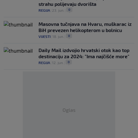
strahu polijevaju dvorišta
0
REGIJA
|
23. jun.
|
Masovna tučnjava na Hvaru, muškarac iz
BiH prevezen helikopterom u bolnicu
0
VIJESTI
|
18. jun.
|
Daily Mail izdvojio hrvatski otok kao top
destinaciju za 2024: "Ima najčišće more"
0
REGIJA
|
12. jun.
|
Oglas