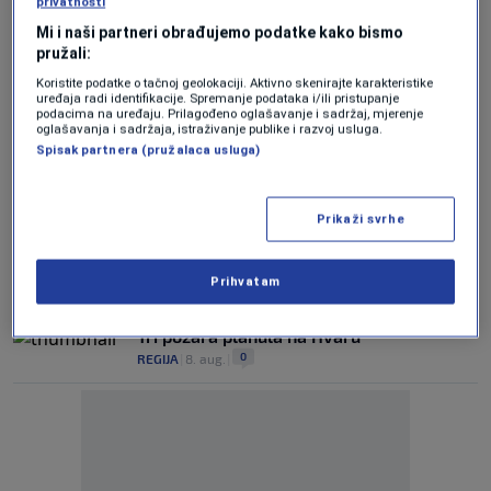
privatnosti
Mi i naši partneri obrađujemo podatke kako bismo
PUNI BATERIJE
pružali:
Edin Džeko odmara na prelijepom
hrvatskom otoku (FOTO)
Koristite podatke o tačnoj geolokaciji. Aktivno skenirajte karakteristike
uređaja radi identifikacije. Spremanje podataka i/ili pristupanje
0
NOGOMET
|
21. jun.
|
podacima na uređaju. Prilagođeno oglašavanje i sadržaj, mjerenje
oglašavanja i sadržaja, istraživanje publike i razvoj usluga.
Eko incident na Jadranu - more
Spisak partnera (pružalaca usluga)
onečišćeno naftom
0
REGIJA
|
25. apr.
|
Prikaži svrhe
(FOTO) Vatrogasci na Hvaru spasili psa iz
jame duboke 20 metara
Prihvatam
0
REGIJA
|
13. jan.
|
Tri požara planula na Hvaru
0
REGIJA
|
8. aug.
|