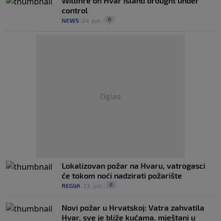
Wildfire on Hvar island brought under
control
0
NEWS
|
24. jun.
|
Oglas
Lokalizovan požar na Hvaru, vatrogasci
će tokom noći nadzirati požarište
0
REGIJA
|
23. jun.
|
Novi požar u Hrvatskoj: Vatra zahvatila
Hvar, sve je bliže kućama, mještani u