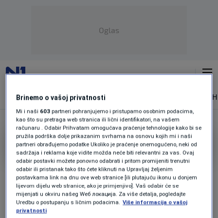
Oglas
NAJNOVIJE
VIJESTI
SPORT
SVIJET
MAGAZIN
ZDRAVLJE
SH
Brinemo o vašoj privatnosti
Mi i naši
603
partneri pohranjujemo i pristupamo osobnim podacima,
kao što su pretraga web stranica ili lični identifikatori, na vašem
računaru . Odabir Prihvatam omogućava praćenje tehnologije kako bi se
pružila podrška dolje prikazanim svrhama na osnovu kojih mi i naši
JONATHAN BILSBOROUGH
partneri obrađujemo podatke Ukoliko je praćenje onemogućeno, neki od
sadržaja i reklama koje vidite možda neće biti relevantni za vas. Ovaj
odabir postavki možete ponovno odabrati i pritom promijeniti trenutni
Dončić indirektno koštao posla klupskog
odabir ili pristanak tako što ćete kliknuti na Upravljaj željenim
doktora
postavkama link na dnu ove web stranice [ili plutajuću ikonu u donjem
0
KOŠARKA
|
prije 0 min.
|
lijevom dijelu web stranice, ako je primjenjivo]. Vaš odabir će se
mijenjati u okviru našeg Wеб локација. Za više detalja, pogledajte
Uredbu o postupanju s ličnim podacima.
Više informacija o vašoj
privatnosti