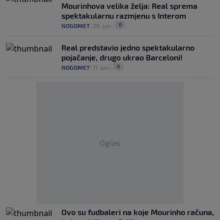
Mourinhova velika želja: Real sprema
spektakularnu razmjenu s Interom
0
NOGOMET
|
26. jun.
|
Real predstavio jedno spektakularno
pojačanje, drugo ukrao Barceloni!
0
NOGOMET
|
11. jun.
|
Oglas
Ovo su fudbaleri na koje Mourinho računa,