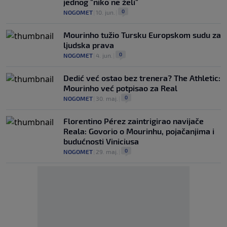
jednog "niko ne želi"
0
NOGOMET
|
10. jun.
|
Mourinho tužio Tursku Europskom sudu za
ljudska prava
0
NOGOMET
|
4. jun.
|
Dedić već ostao bez trenera? The Athletic:
Mourinho već potpisao za Real
0
NOGOMET
|
30. maj.
|
Florentino Pérez zaintrigirao navijače
Reala: Govorio o Mourinhu, pojačanjima i
budućnosti Viniciusa
0
NOGOMET
|
29. maj.
|