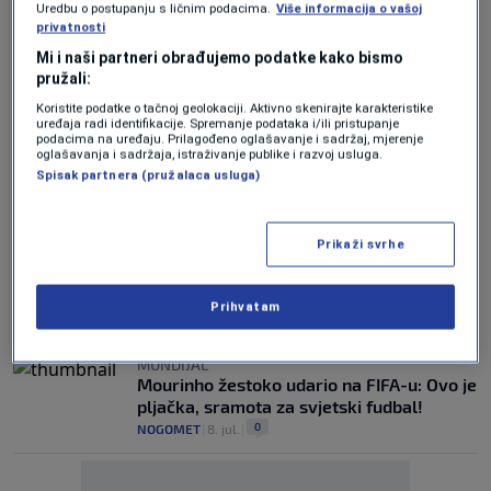
SPECIAL ONE MU SAOPŠTIO
Uredbu o postupanju s ličnim podacima.
Više informacija o vašoj
Mourinho nastavio sa čistkom u
privatnosti
svlačionici Reala, još jedan defanzivac je
Mi i naši partneri obrađujemo podatke kako bismo
višak!
pružali:
0
NOGOMET
|
27. jul.
|
Koristite podatke o tačnoj geolokaciji. Aktivno skenirajte karakteristike
uređaja radi identifikacije. Spremanje podataka i/ili pristupanje
Sada više nema dileme: Real Madrid je
podacima na uređaju. Prilagođeno oglašavanje i sadržaj, mjerenje
oglašavanja i sadržaja, istraživanje publike i razvoj usluga.
spremio bombu i radi na dovođenju
Spisak partnera (pružalaca usluga)
najboljeg igrača Mundijala!
0
NOGOMET
|
25. jul.
|
Prikaži svrhe
Mourinho je rješenje za sredinu terena
našao na neobičnoj adresi: Stiže iskusni
Hrvat!
Prihvatam
0
NOGOMET
|
9. jul.
|
MUNDIJAL
Mourinho žestoko udario na FIFA-u: Ovo je
pljačka, sramota za svjetski fudbal!
0
NOGOMET
|
8. jul.
|