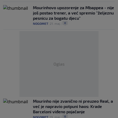
Mourinhovo upozorenje za Mbappea - nije
još postao trener, a već spremio "željeznu
pesnicu za bogatu djecu"
0
NOGOMET
|
21. maj.
|
Oglas
Mourinho nije zvanično ni preuzeo Real, a
već je napravio potpuni haos: Krade
Barceloni viđeno pojačanje
0
NOGOMET
|
19. maj.
|