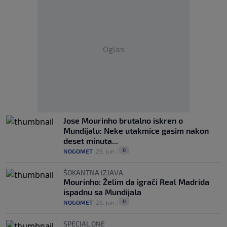
Oglas
Jose Mourinho brutalno iskren o
Mundijalu: Neke utakmice gasim nakon
deset minuta...
0
NOGOMET
|
29. jun.
|
ŠOKANTNA IZJAVA
Mourinho: Želim da igrači Real Madrida
ispadnu sa Mundijala
0
NOGOMET
|
26. jun.
|
SPECIAL ONE