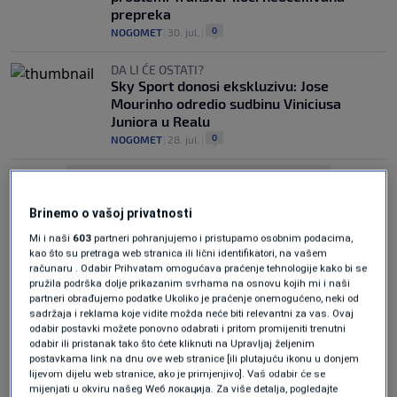
prepreka
0
NOGOMET
|
30. jul.
|
DA LI ĆE OSTATI?
Sky Sport donosi ekskluzivu: Jose
Mourinho odredio sudbinu Viniciusa
Juniora u Realu
0
NOGOMET
|
28. jul.
|
Brinemo o vašoj privatnosti
Mi i naši
603
partneri pohranjujemo i pristupamo osobnim podacima,
kao što su pretraga web stranica ili lični identifikatori, na vašem
računaru . Odabir Prihvatam omogućava praćenje tehnologije kako bi se
Oglas
pružila podrška dolje prikazanim svrhama na osnovu kojih mi i naši
partneri obrađujemo podatke Ukoliko je praćenje onemogućeno, neki od
sadržaja i reklama koje vidite možda neće biti relevantni za vas. Ovaj
odabir postavki možete ponovno odabrati i pritom promijeniti trenutni
odabir ili pristanak tako što ćete kliknuti na Upravljaj željenim
postavkama link na dnu ove web stranice [ili plutajuću ikonu u donjem
lijevom dijelu web stranice, ako je primjenjivo]. Vaš odabir će se
mijenjati u okviru našeg Wеб локација. Za više detalja, pogledajte