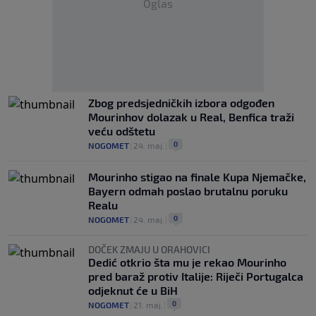
Oglas
Zbog predsjedničkih izbora odgođen
Mourinhov dolazak u Real, Benfica traži
veću odštetu
0
NOGOMET
|
24. maj.
|
Mourinho stigao na finale Kupa Njemačke,
Bayern odmah poslao brutalnu poruku
Realu
0
NOGOMET
|
24. maj.
|
DOČEK ZMAJU U ORAHOVICI
Dedić otkrio šta mu je rekao Mourinho
pred baraž protiv Italije: Riječi Portugalca
odjeknut će u BiH
0
NOGOMET
|
21. maj.
|