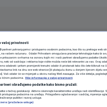
Oglas
 vašoj privatnosti
3
partneri pohranjujemo i pristupamo osobnim podacima, kao što su pretraga web stran
ori, na vašem računaru . Odabir Prihvatam omogućava praćenje tehnologije kako bi se 
je prikazanim svrhama na osnovu kojih mi i naši partneri obrađujemo podatke Ukoliko
 neki od sadržaja i reklama koje vidite možda neće biti relevantni za vas. Ovaj odab
no odabrati i pritom promijeniti trenutni odabir ili pristanak tako što ćete kliknuti na U
tavkama link na dnu ove web stranice [ili plutajuću ikonu u donjem lijevom dijelu we
vo]. Vaš odabir će se mijenjati u okviru našeg Wеб локација. Za više detalja, pogledaj
s ličnim podacima.
Više informacija o vašoj privatnosti
SPORT
SVIJET
MAGAZIN
 partneri obrađujemo podatke kako bismo pružali:
ZDRAVLJE
datke o tačnoj geolokaciji. Aktivno skenirajte karakteristike uređaja radi identifikacije.
ili pristupanje podacima na uređaju. Prilagođeno oglašavanje i sadržaj, mjerenje ogl
SHOWBIZ
traživanje publike i razvoj usluga.
CE ZA MUNDIJAL
tnera (pružalaca usluga)