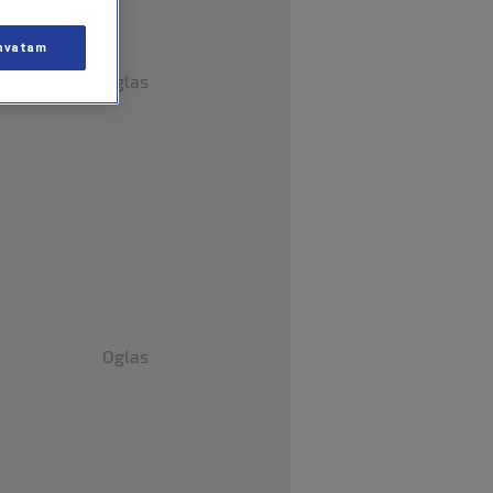
hvatam
Oglas
Oglas