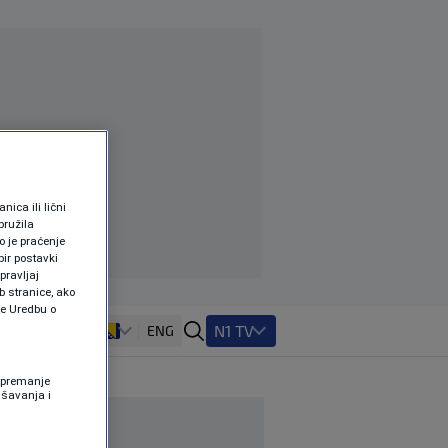
ica ili lični
pružila
 je praćenje
ir postavki
pravljaj
b stranice, ako
te Uredbu o
N1 TV
ENG
 Spremanje
ašavanja i