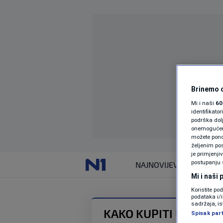
Brinemo o
Mi i naši
60
identifikat
podrška dol
onemogućeno,
možete ponov
željenim pos
je primjenji
postupanju 
NAJNOVIJE
VIJESTI
Mi i naši
Koristite po
podataka i/
sadržaja, is
KAKO KUPITI ULAZNI
Spisak par