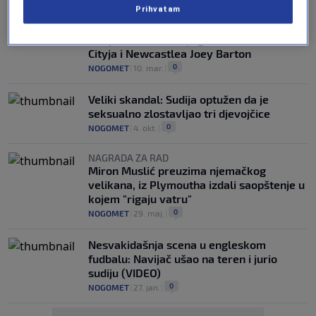
Prihvatam
NEMA MIRA
Uhapšen nekadašnji igrač Manchester
Cityja i Newcastlea Joey Barton
0
NOGOMET
|
10. mar.
|
Veliki skandal: Sudija optužen da je
seksualno zlostavljao tri djevojčice
0
NOGOMET
|
4. okt.
|
NAGRADA ZA RAD
Miron Muslić preuzima njemačkog
velikana, iz Plymoutha izdali saopštenje u
kojem "rigaju vatru"
0
NOGOMET
|
29. maj.
|
Nesvakidašnja scena u engleskom
fudbalu: Navijač ušao na teren i jurio
sudiju (VIDEO)
0
NOGOMET
|
27. jan.
|