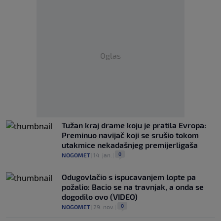
Oglas
Tužan kraj drame koju je pratila Evropa:
Preminuo navijač koji se srušio tokom
utakmice nekadašnjeg premijerligaša
0
NOGOMET
|
14. jan.
|
Odugovlačio s ispucavanjem lopte pa
požalio: Bacio se na travnjak, a onda se
dogodilo ovo (VIDEO)
0
NOGOMET
|
29. nov.
|