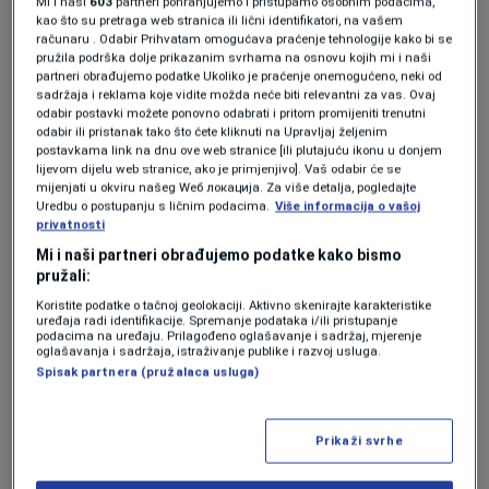
Mi i naši
603
partneri pohranjujemo i pristupamo osobnim podacima,
Jakirović izbacio Begovića i Leicester u
kao što su pretraga web stranica ili lični identifikatori, na vašem
niži rang, ali ispao iz pozicije koja vodi u
računaru . Odabir Prihvatam omogućava praćenje tehnologije kako bi se
doigravanje!
pružila podrška dolje prikazanim svrhama na osnovu kojih mi i naši
partneri obrađujemo podatke Ukoliko je praćenje onemogućeno, neki od
0
NOGOMET
|
21. apr.
|
sadržaja i reklama koje vidite možda neće biti relevantni za vas. Ovaj
odabir postavki možete ponovno odabrati i pritom promijeniti trenutni
RASPAD SISTEMA
odabir ili pristanak tako što ćete kliknuti na Upravljaj željenim
Dok se nekadašnji prvak Engleske nalazi
postavkama link na dnu ove web stranice [ili plutajuću ikonu u donjem
pred ispadanjem u treću ligu, zvijezda
lijevom dijelu web stranice, ako je primjenjivo]. Vaš odabir će se
tima brutalno vrijeđa navijače (VIDEO)
mijenjati u okviru našeg Wеб локација. Za više detalja, pogledajte
Uredbu o postupanju s ličnim podacima.
Više informacija o vašoj
0
NOGOMET
|
19. apr.
|
privatnosti
Mi i naši partneri obrađujemo podatke kako bismo
pružali:
Koristite podatke o tačnoj geolokaciji. Aktivno skenirajte karakteristike
uređaja radi identifikacije. Spremanje podataka i/ili pristupanje
podacima na uređaju. Prilagođeno oglašavanje i sadržaj, mjerenje
oglašavanja i sadržaja, istraživanje publike i razvoj usluga.
Spisak partnera (pružalaca usluga)
Oglas
Prikaži svrhe