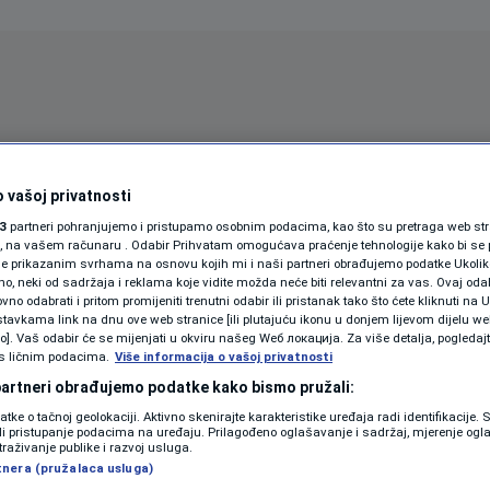
Oglas
 vašoj privatnosti
3
partneri pohranjujemo i pristupamo osobnim podacima, kao što su pretraga web stran
ori, na vašem računaru . Odabir Prihvatam omogućava praćenje tehnologije kako bi se 
je prikazanim svrhama na osnovu kojih mi i naši partneri obrađujemo podatke Ukoliko
 neki od sadržaja i reklama koje vidite možda neće biti relevantni za vas. Ovaj odab
no odabrati i pritom promijeniti trenutni odabir ili pristanak tako što ćete kliknuti na U
tavkama link na dnu ove web stranice [ili plutajuću ikonu u donjem lijevom dijelu we
vo]. Vaš odabir će se mijenjati u okviru našeg Wеб локација. Za više detalja, pogledaj
s ličnim podacima.
Više informacija o vašoj privatnosti
SPORT
SVIJET
MAGAZIN
 partneri obrađujemo podatke kako bismo pružali:
ZDRAVLJE
datke o tačnoj geolokaciji. Aktivno skenirajte karakteristike uređaja radi identifikacije.
ili pristupanje podacima na uređaju. Prilagođeno oglašavanje i sadržaj, mjerenje ogl
SHOWBIZ
traživanje publike i razvoj usluga.
tnera (pružalaca usluga)