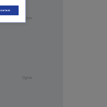
hvatam
Oglas
Oglas