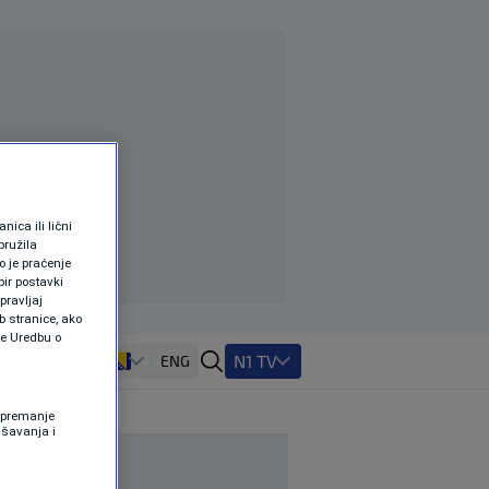
ica ili lični
pružila
 je praćenje
ir postavki
pravljaj
b stranice, ako
te Uredbu o
N1 TV
ENG
 Spremanje
ašavanja i