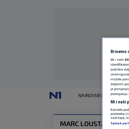
Brinemo o
Mi i naši
60
identifikat
podrška dol
onemogućeno,
možete ponov
željenim pos
je primjenji
postupanju 
NAJNOVIJE
VIJESTI
Mi i naši
Koristite po
podataka i/
sadržaja, is
MARC LOUSTAU
Spisak par