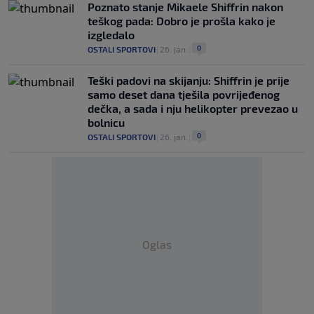
Poznato stanje Mikaele Shiffrin nakon
teškog pada: Dobro je prošla kako je
izgledalo
0
OSTALI SPORTOVI
|
26. jan.
|
Teški padovi na skijanju: Shiffrin je prije
samo deset dana tješila povrijeđenog
dečka, a sada i nju helikopter prevezao u
bolnicu
0
OSTALI SPORTOVI
|
26. jan.
|
Oglas