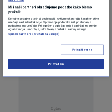
privatnosti
slalomu u francuskom Courchevelu
0
OSTALI SPORTOVI
|
16. dec.
|
Mi i naši partneri obrađujemo podatke kako bismo
pružali:
Shiffrin ispisala historiju: Amerikanka
Koristite podatke o tačnoj geolokaciji. Aktivno skenirajte karakteristike
došla do 100. pobjede u Svjetskom kupu
uređaja radi identifikacije. Spremanje podataka i/ili pristupanje
podacima na uređaju. Prilagođeno oglašavanje i sadržaj, mjerenje
0
OSTALI SPORTOVI
|
23. feb.
|
oglašavanja i sadržaja, istraživanje publike i razvoj usluga.
Spisak partnera (pružalaca usluga)
Zakomplikovao se povratak velike
Mikaele Shiffrin
0
OSTALI SPORTOVI
|
18. dec.
|
Prikaži svrhe
Pogledajte težak pad Mikaela Shiffrin u
Prihvatam
Kilingtonu (VIDEO)
0
OSTALI SPORTOVI
|
30. nov.
|
Oglas