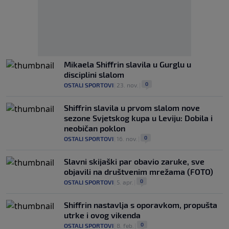
Mikaela Shiffrin slavila u Gurglu u
disciplini slalom
0
OSTALI SPORTOVI
|
23. nov.
|
Shiffrin slavila u prvom slalom nove
sezone Svjetskog kupa u Leviju: Dobila i
neobičan poklon
0
OSTALI SPORTOVI
|
16. nov.
|
Slavni skijaški par obavio zaruke, sve
objavili na društvenim mrežama (FOTO)
0
OSTALI SPORTOVI
|
5. apr.
|
Shiffrin nastavlja s oporavkom, propušta
utrke i ovog vikenda
0
OSTALI SPORTOVI
|
8. feb.
|