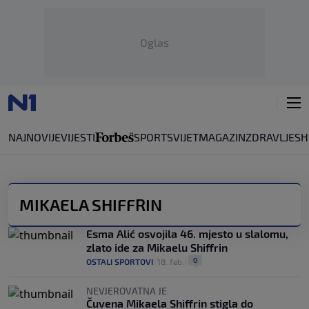
Oglas
NAJNOVIJE
VIJESTI
SPORT
SVIJET
MAGAZIN
ZDRAVLJE
SH
MIKAELA SHIFFRIN
Esma Alić osvojila 46. mjesto u slalomu,
zlato ide za Mikaelu Shiffrin
0
OSTALI SPORTOVI
|
18. feb.
|
NEVJEROVATNA JE
Čuvena Mikaela Shiffrin stigla do