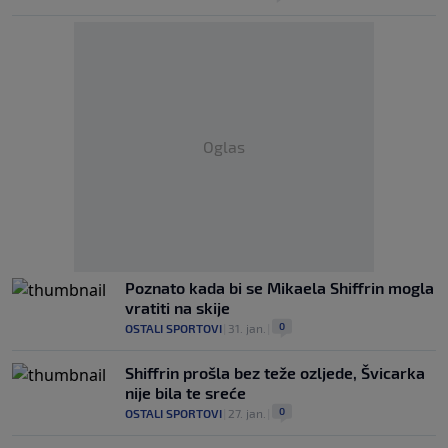
Oglas
Poznato kada bi se Mikaela Shiffrin mogla
vratiti na skije
0
OSTALI SPORTOVI
|
31. jan.
|
Shiffrin prošla bez teže ozljede, Švicarka
nije bila te sreće
0
OSTALI SPORTOVI
|
27. jan.
|