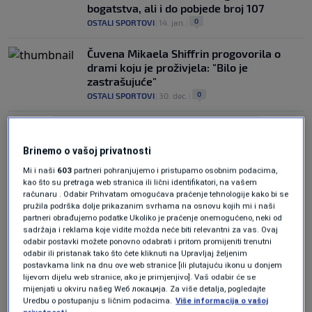
bogatstva, ali i do pobjede broj 107
0
OSTALI SPORTOVI
|
14. jan.
|
Čuvena Mikaela Shiffrin progovorila o
drami koju je proživjela: "Bilo je
zastrašujuće"
0
OSTALI SPORTOVI
|
30. dec.
|
Brinemo o vašoj privatnosti
Mi i naši
603
partneri pohranjujemo i pristupamo osobnim podacima,
kao što su pretraga web stranica ili lični identifikatori, na vašem
računaru . Odabir Prihvatam omogućava praćenje tehnologije kako bi se
Oglas
pružila podrška dolje prikazanim svrhama na osnovu kojih mi i naši
partneri obrađujemo podatke Ukoliko je praćenje onemogućeno, neki od
sadržaja i reklama koje vidite možda neće biti relevantni za vas. Ovaj
odabir postavki možete ponovno odabrati i pritom promijeniti trenutni
odabir ili pristanak tako što ćete kliknuti na Upravljaj željenim
postavkama link na dnu ove web stranice [ili plutajuću ikonu u donjem
lijevom dijelu web stranice, ako je primjenjivo]. Vaš odabir će se
mijenjati u okviru našeg Wеб локација. Za više detalja, pogledajte
Neki drugi svijet: dominacija Shiffrin u
Uredbu o postupanju s ličnim podacima.
Više informacija o vašoj