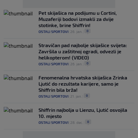
Pet skijašica na podijumu u Cortini,
Muzaferiji bodovi izmakli za dvije
stotinke, brine Shiffrin!
0
OSTALI SPORTOVI
|
26. jan.
|
Stravičan pad najbolje skijašice svijeta:
Završila u zaštitnoj ogradi, odvezli je
helikopterom! (VIDEO)
0
OSTALI SPORTOVI
|
26. jan.
|
Fenomenalna hrvatska skijašica Zrinka
Ljutić do rezultata karijere, samo je
Shiffrin bila brža!
0
OSTALI SPORTOVI
|
21. jan.
|
Shiffrin najbolja u Lienzu, Ljutić osvojila
10. mjesto
0
OSTALI SPORTOVI
|
28. dec.
|