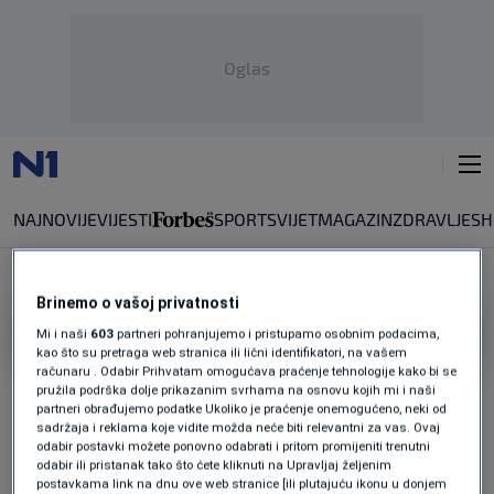
Oglas
NAJNOVIJE
VIJESTI
SPORT
SVIJET
MAGAZIN
ZDRAVLJE
SH
Brinemo o vašoj privatnosti
NENAD PALEKSIĆ
Mi i naši
603
partneri pohranjujemo i pristupamo osobnim podacima,
kao što su pretraga web stranica ili lični identifikatori, na vašem
IZLAZNOST DO 11 SATI 23 POSTO
računaru . Odabir Prihvatam omogućava praćenje tehnologije kako bi se
Izbori u RS: Izlaznost u Doboju
pružila podrška dolje prikazanim svrhama na osnovu kojih mi i naši
partneri obrađujemo podatke Ukoliko je praćenje onemogućeno, neki od
zadovoljavajuća, navodi o kupovini
sadržaja i reklama koje vidite možda neće biti relevantni za vas. Ovaj
glasova na terenu
odabir postavki možete ponovno odabrati i pritom promijeniti trenutni
0
VIJESTI
|
prije 0 min.
|
odabir ili pristanak tako što ćete kliknuti na Upravljaj željenim
postavkama link na dnu ove web stranice [ili plutajuću ikonu u donjem