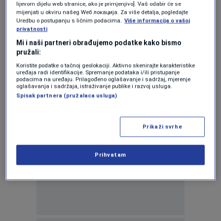
lijevom dijelu web stranice, ako je primjenjivo]. Vaš odabir će se
U Doboju otvoreno 31 biralište, prijavljen
mijenjati u okviru našeg Wеб локација. Za više detalja, pogledajte
problem sa posmatračem na jednom
Uredbu o postupanju s ličnim podacima.
Više informacija o vašoj
biračkom mjestu
privatnosti
0
VIJESTI
|
prije 3h
|
Mi i naši partneri obrađujemo podatke kako bismo
pružali:
Iz Doboja negiraju tvrdnje predsjednika
Koristite podatke o tačnoj geolokaciji. Aktivno skenirajte karakteristike
CIK-a
uređaja radi identifikacije. Spremanje podataka i/ili pristupanje
0
VIJESTI
|
12. okt.
|
podacima na uređaju. Prilagođeno oglašavanje i sadržaj, mjerenje
oglašavanja i sadržaja, istraživanje publike i razvoj usluga.
Spisak partnera (pružalaca usluga)
Prikaži svrhe
Oglas
Prihvatam