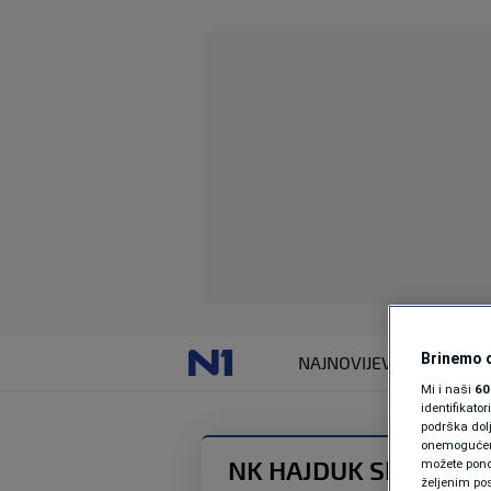
Brinemo o
NAJNOVIJE
VIJESTI
Mi i naši
60
identifikat
podrška dol
onemogućeno,
NK HAJDUK SPLIT
možete ponov
željenim pos