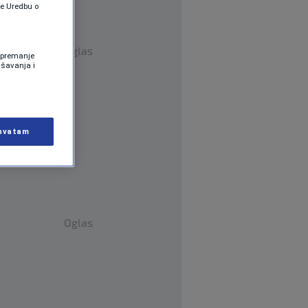
te Uredbu o
Oglas
 Spremanje
ašavanja i
hvatam
Oglas