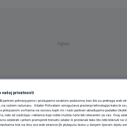
Oglas
 vašoj privatnosti
SPORT
SVIJET
MAGAZIN
3
partneri pohranjujemo i pristupamo osobnim podacima, kao što su pretraga web stran
ZDRAVLJE
ori, na vašem računaru . Odabir Prihvatam omogućava praćenje tehnologije kako bi se 
je prikazanim svrhama na osnovu kojih mi i naši partneri obrađujemo podatke Ukoliko
 neki od sadržaja i reklama koje vidite možda neće biti relevantni za vas. Ovaj odab
SHOWBIZ
no odabrati i pritom promijeniti trenutni odabir ili pristanak tako što ćete kliknuti na U
tavkama link na dnu ove web stranice [ili plutajuću ikonu u donjem lijevom dijelu we