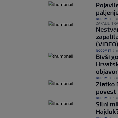
Pojavil
paljenj
NOGOMET
|
9. 
ZAPALILI T
Nestvar
zapalil
(VIDEO
NOGOMET
|
9. 
Bivši g
Hrvatsk
objavom
NOGOMET
|
8. 
Zlatko 
povest 
NOGOMET
|
6. 
Silni mi
Hajduk? 
NOGOMET
|
28.