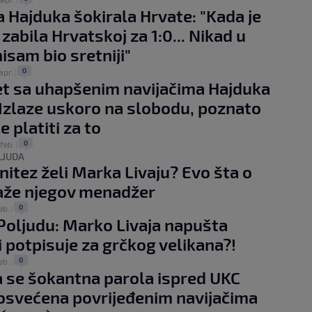
a Hajduka šokirala Hrvate: "Kada je
zabila Hrvatskoj za 1:0... Nikad u
isam bio sretniji"
0
apr.
|
t sa uhapšenim navijačima Hajduka
: Izlaze uskoro na slobodu, poznato
e platiti za to
0
 feb.
|
LJUDA
nitez želi Marka Livaju? Evo šta o
aže njegov menadžer
0
eb.
|
Poljudu: Marko Livaja napušta
i potpisuje za grčkog velikana?!
0
eb.
|
a se šokantna parola ispred UKC
osvećena povrijeđenim navijačima