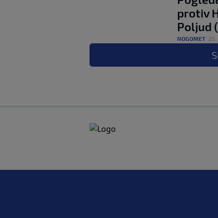
protiv 
Poljud 
NOGOMET
|
25. 
S