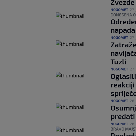
Zvezde
NOGOMET
|
27. 
DONESENA O
Određen
napada 
NOGOMET
|
27. 
Zatraže
navijač
Tuzli
NOGOMET
|
27. 
Oglasil
reakciji
spriječ
NOGOMET
|
26. 
Osumnji
predati
NOGOMET
|
26. 
BRAVO MAJS
Pogleda