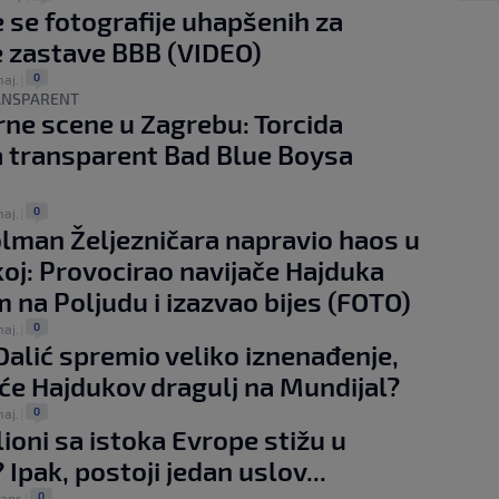
e se fotografije uhapšenih za
e zastave BBB (VIDEO)
0
maj.
|
RANSPARENT
ne scene u Zagrebu: Torcida
a transparent Bad Blue Boysa
)
0
maj.
|
olman Željezničara napravio haos u
oj: Provocirao navijače Hajduka
 na Poljudu i izazvao bijes (FOTO)
0
maj.
|
Dalić spremio veliko iznenađenje,
će Hajdukov dragulj na Mundijal?
0
maj.
|
lioni sa istoka Evrope stižu u
Ipak, postoji jedan uslov...
0
 apr.
|