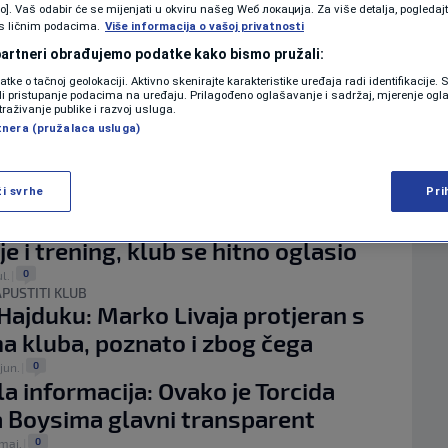
KOLUMNE
vo]. Vaš odabir će se mijenjati u okviru našeg Wеб локација. Za više detalja, pogledaj
RAJALO
s ličnim podacima.
Više informacija o vašoj privatnosti
 da li će Dženis Burnić potpisati za
 partneri obrađujemo podatke kako bismo pružali:
datke o tačnoj geolokaciji. Aktivno skenirajte karakteristike uređaja radi identifikacije.
PODCAST
0
ili pristupanje podacima na uređaju. Prilagođeno oglašavanje i sadržaj, mjerenje ogl
aug.
|
traživanje publike i razvoj usluga.
Burnić pravi neočekivan transfer:
tnera (pružalaca usluga)
N1 SPECIJAL
ezov pouzdani Zmaj nadomak
!
FENOMENI
ži svrhe
Pri
0
aug.
|
plet u Hajduku: Livaja odbio
NEISTRAŽENO
je i trening, klub se hitno oglasio
VIRALNO
0
ul.
|
PUSTITI KLUB
FOTO
Hajduku: Marko Livaja protjeran s
a kluba, poznato i zbog čega
PROMO
0
jun.
|
la informacija: Ovako je Torcida
VIDEO
a Boysima glavni transparent
0
 maj.
|