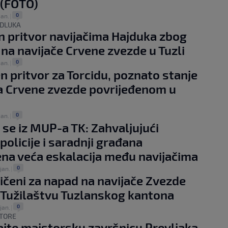
 (FOTO)
0
jan.
|
DLUKA
 pritvor navijačima Hajduka zbog
na navijače Crvene zvezde u Tuzli
0
jan.
|
n pritvor za Torcidu, poznato stanje
a Crvene zvezde povrijeđenom u
0
jan.
|
i se iz MUP-a TK: Zahvaljujući
 policije i saradnji građana
ena veća eskalacija među navijačima
0
jan.
|
čeni za napad na navijače Zvezde
 Tužilaštvu Tuzlanskog kantona
0
jan.
|
TORE
jte majstorsku završnicu Prevljaka