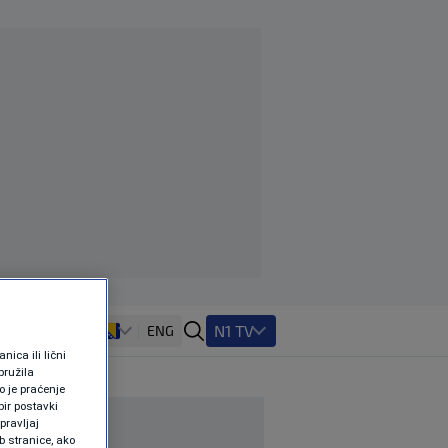
N1 TV
ENG
ica ili lični
pružila
 je praćenje
ir postavki
pravljaj
b stranice, ako