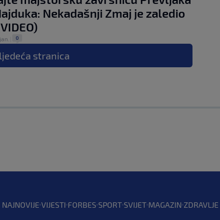
Hajduka: Nekadašnji Zmaj je zaledio
(VIDEO)
0
jan.
|
ljedeća
stranica
NAJNOVIJE
VIJESTI
FORBES
SPORT
SVIJET
MAGAZIN
ZDRAVLJE