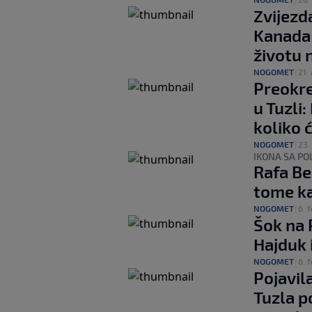
Zvijezd
Kanada 
životu n
NOGOMET
|
21. 
Preokre
u Tuzli
koliko ć
NOGOMET
|
23.
IKONA SA PO
Rafa Be
tome k
NOGOMET
|
6. f
Šok na 
Hajduk 
NOGOMET
|
6. f
Pojavil
Tuzla p