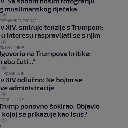
v: Sa sobom nosim fotografiju
og muslimanskog dječaka
0
|
REŠNO PRENESENA?
v XIV. smiruje tenzije s Trumpom:
 u interesu raspravljati se s njim"
0
|
NSTVA I MIRA
govorio na Trumpove kritike:
treba čuti..."
0
|
R I POMIRENJE
v XIV odlučno: Ne bojim se
e administracije
0
|
OVALI ILI NE
Trump ponovno šokirao: Objavio
a kojoj se prikazuje kao Isus?
1
|
R