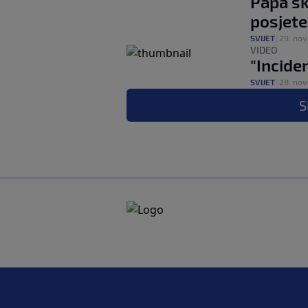
Papa sk
posjete
SVIJET
|
29. nov
VIDEO
"Incide
SVIJET
|
28. nov
S