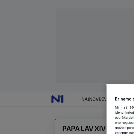
NAJNOVIJE
VIJESTI
Brinemo o
Mi i naši
60
identifikat
podrška dol
onemogućeno,
PAPA LAV XIV
možete ponov
željenim pos