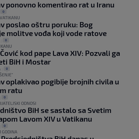
v ponovno komentirao rat u Iranu
0
|
 VATIKANU
v poslao oštru poruku: Bog
e molitve vođa koji vode ratove
0
.
|
IKANU
i Čović kod pape Lava XIV: Pozvali ga
eti BiH i Mostar
0
r.
|
ŠENJE"
v oplakivao pogibije brojnih civila u
m ratu
0
|
IJATELJSKI ODNOSI
dništvo BiH se sastalo sa Svetim
apom Lavom XIV u Vatikanu
0
|
 GODINA
 Predsjedništva BiH danas u