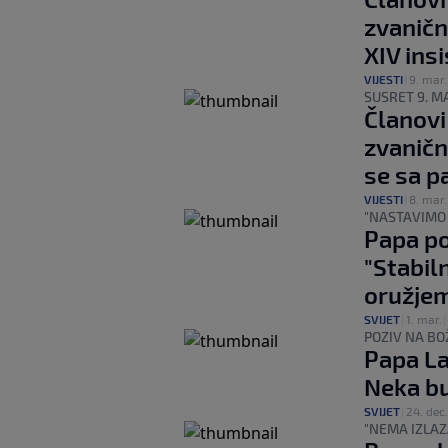
zvaničn
XIV ins
VIJESTI
|
9. mar.
SUSRET 9. M
Članovi
zvanično
se sa 
VIJESTI
|
8. mar.
"NASTAVIMO 
Papa po
"Stabil
oružje
SVIJET
|
1. mar.
|
POZIV NA BO
Papa La
Neka bu
SVIJET
|
24. dec.
"NEMA IZLAZ