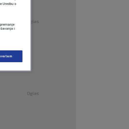
te Uredbu o
Oglas
 Spremanje
ašavanja i
hvatam
Oglas