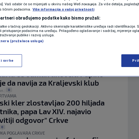
KOLUMNE
vo]. Vaš odabir će se mijenjati u okviru našeg Wеб локација. Za više detalja, pogledaj
uplja kardinale iz cijelog svijeta da
s ličnim podacima.
Više informacija o vašoj privatnosti
e važno pitanje. Trumpu se
 partneri obrađujemo podatke kako bismo pružali:
tno neće svidjeti odgovor
datke o tačnoj geolokaciji. Aktivno skenirajte karakteristike uređaja radi identifikacije.
PODCAST
ili pristupanje podacima na uređaju. Prilagođeno oglašavanje i sadržaj, mjerenje ogl
0
|
traživanje publike i razvoj usluga.
ATOLIKA
N1 SPECIJAL
tnera (pružalaca usluga)
ziva na 'sigurne i legalne rute' za
te
FENOMENI
ži svrhe
Pri
0
EPUŠTAJU SLUČAJU
NEISTRAŽENO
drid će odmah unovčiti Papino
je da navija za Kraljevski klub
VIRALNO
0
un.
|
FOTO
ŽRTVAMA
ski kler zlostavljao 200 hiljada
PROMO
tnika, papa Lav XIV. najavio
vitiji odgovor" Crkve
VIDEO
0
KA POGLAVARA CRKVE