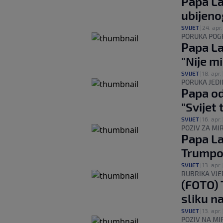
Papa La
ubijen
SVIJET
|
24. apr.
PORUKA POG
Papa La
"Nije mi
SVIJET
|
18. apr.
PORUKA JEDI
Papa od
"Svijet 
SVIJET
|
16. apr.
POZIV ZA MI
Papa La
Trumpov
SVIJET
|
13. apr.
RUBRIKA VJER
(FOTO) 
sliku n
SVIJET
|
13. apr.
POZIV NA MI