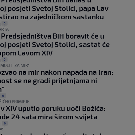
oj posjeti Svetoj Stolici, papa Lav
istirao na zajedničkom sastanku
0
|
ARTA
 Predsjedništva BiH boravit će u
j posjeti Svetoj Stolici, sastat će
papom Lavom XIV
0
|
MOLITI ZA MIR"
zvao na mir nakon napada na Iran:
nost se ne gradi prijetnjama ni
m"
0
ŽIĆNO PRIMIRJE
v XIV uputio poruku uoči Božića:
de 24 sata mira širom svijeta
0
|
A"