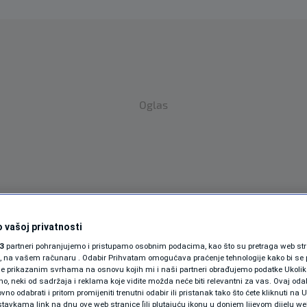
Oglas
SPORT
SVIJET
MAGAZIN
 vašoj privatnosti
3
partneri pohranjujemo i pristupamo osobnim podacima, kao što su pretraga web stran
ZDRAVLJE
ori, na vašem računaru . Odabir Prihvatam omogućava praćenje tehnologije kako bi se 
je prikazanim svrhama na osnovu kojih mi i naši partneri obrađujemo podatke Ukoliko
SHOWBIZ
 neki od sadržaja i reklama koje vidite možda neće biti relevantni za vas. Ovaj odab
no odabrati i pritom promijeniti trenutni odabir ili pristanak tako što ćete kliknuti na U
tavkama link na dnu ove web stranice [ili plutajuću ikonu u donjem lijevom dijelu we