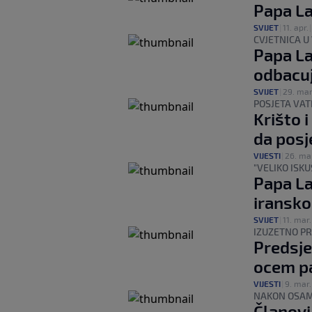
Papa La
SVIJET
|
11. apr.
CVJETNICA U
Papa La
odbacuj
SVIJET
|
29. mar
POSJETA VAT
Krišto 
da posj
VIJESTI
|
26. ma
"VELIKO ISKU
Papa La
iransko
SVIJET
|
11. mar.
IZUZETNO PR
Predsje
ocem p
VIJESTI
|
9. mar.
NAKON OSAM
Članovi