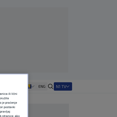
N1 TV
ENG
ica ili lični
pružila
 je praćenje
ir postavki
pravljaj
b stranice, ako