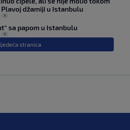
inuo cipele, ali se nije molio tokom
 Plavoj džamiji u Istanbulu
0
.
|
nt" sa papom u Istanbulu
0
.
|
ljedeća
stranica