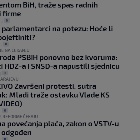
ntom BiH, traže spas radnih
i firme
0
r.
|
 parlamentarci na potezu: Hoće li
ojeftiniti?
0
.
|
LJE NA ČEKANJU
roda PSBiH ponovno bez kvoruma:
i HDZ-a i SNSD-a napustili sjednicu
0
|
SARAJEVU
IVO Završeni protesti, sutra
k: Mladi traže ostavku Vlade KS
VIDEO)
0
|
, REFORME ČEKAJU
a povećanja plaća, zakon o VSTV-u
 odgođen
0
|