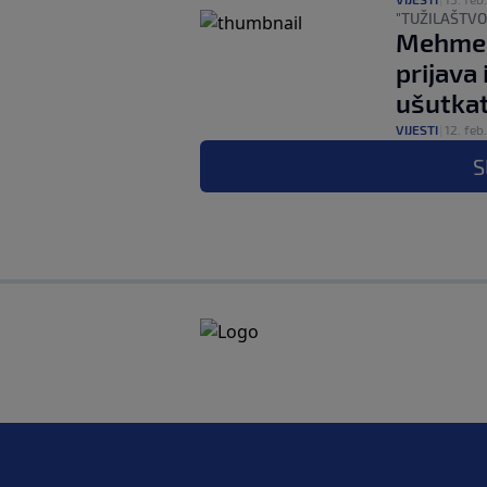
"TUŽILAŠTVO
Mehmedo
prijava
ušutkat
VIJESTI
|
12. feb.
S