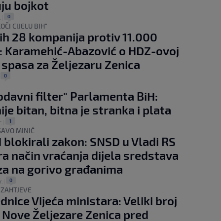
uju bojkot
0
.
|
OČI CIJELU BIH"
ih 28 kompanija protiv 11.000
: Karamehić-Abazović o HDZ-ovoj
 spasa za Željezaru Zenica
0
|
davni filter" Parlamenta BiH:
je bitan, bitna je stranka i plata
1
.
|
SAVO MINIĆ
 blokirali zakon: SNSD u Vladi RS
a način vraćanja dijela sredstava
za na gorivo građanima
0
r.
|
 ZAHTJEVE
dnice Vijeća ministara: Veliki broj
 Nove Željezare Zenica pred