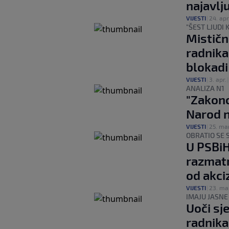
najavlj
VIJESTI
|
24. apr
"ŠEST LJUDI K
Mističn
radnika
blokadi
VIJESTI
|
3. apr.
ANALIZA N1
"Zakono
Narod ni
VIJESTI
|
25. mar
OBRATIO SE 
U PSBiH
razmatr
od akci
VIJESTI
|
23. ma
IMAJU JASNE
Uoči sje
radnika