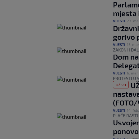
Parlame
mjesta 
VIJESTI
|
23. ma
Državni
gorivo p
VIJESTI
|
15. mar
ZAKONI I DA
Dom na
Delegat
VIJESTI
|
6. mar.
PROTESTI U 
UŽ
UŽIVO
nastava
(FOTO/
VIJESTI
|
14. feb.
PLAĆE RASTU
Usvojen
ponovo
VIJESTI
|
13. feb.