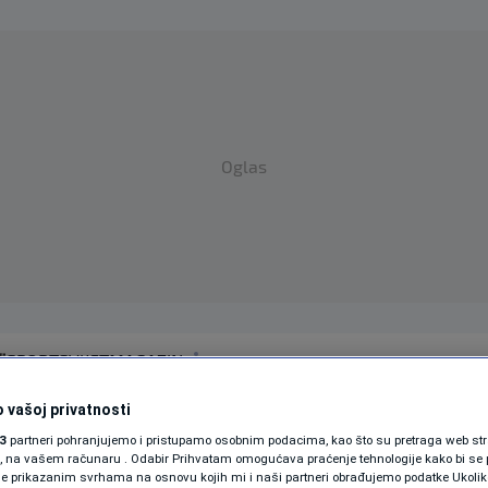
Oglas
SPORT
SVIJET
MAGAZIN
ZDRAVLJE
 vašoj privatnosti
3
partneri pohranjujemo i pristupamo osobnim podacima, kao što su pretraga web stran
SHOWBIZ
ori, na vašem računaru . Odabir Prihvatam omogućava praćenje tehnologije kako bi se 
je prikazanim svrhama na osnovu kojih mi i naši partneri obrađujemo podatke Ukoliko