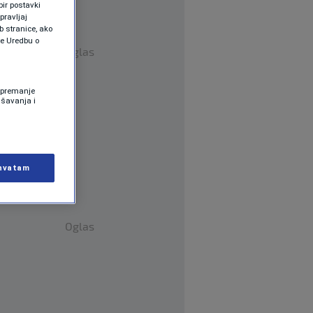
ir postavki
pravljaj
b stranice, ako
te Uredbu o
Oglas
 Spremanje
ašavanja i
hvatam
Oglas