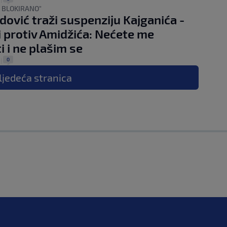
 BLOKIRANO"
vić traži suspenziju Kajganića -
 i protiv Amidžića: Nećete me
i i ne plašim se
0
|
ljedeća
stranica