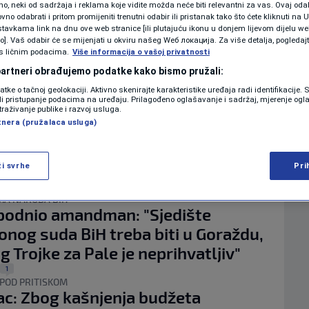
KOLUMNE
 neki od sadržaja i reklama koje vidite možda neće biti relevantni za vas. Ovaj odab
no odabrati i pritom promijeniti trenutni odabir ili pristanak tako što ćete kliknuti na U
ci susjeda i zloupotreba
tavkama link na dnu ove web stranice [ili plutajuću ikonu u donjem lijevom dijelu we
vo]. Vaš odabir će se mijenjati u okviru našeg Wеб локација. Za više detalja, pogledaj
utivnosti": Konaković i Mehmedović
s ličnim podacima.
Više informacija o vašoj privatnosti
PODCAST
 oštre poruke o zastupljenosti u
 partneri obrađujemo podatke kako bismo pružali:
cijama BiH
datke o tačnoj geolokaciji. Aktivno skenirajte karakteristike uređaja radi identifikacije.
N1 SPECIJAL
ili pristupanje podacima na uređaju. Prilagođeno oglašavanje i sadržaj, mjerenje ogl
0
|
traživanje publike i razvoj usluga.
U SARAJEVU
FENOMENI
tnera (pružalaca usluga)
legatima i hitna i redovna sjednica:
oda BiH u ponedjeljak odlučuje o
NEISTRAŽENO
 i izmjenama dva zakona
ži svrhe
Pri
VIRALNO
1
|
MA NARODA BIH
podnio amandman: "Sjedište
FOTO
onog suda BiH treba biti u Goraždu,
PROMO
g Trojke za Pale je neprihvatljiv"
1
VIDEO
POD PRITISKOM
c: Zbog kašnjenja budžeta