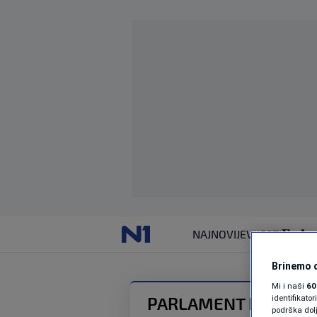
NAJNOVIJE
VIJESTI
Brinemo o
Mi i naši
60
identifikat
PARLAMENT BIH
podrška dol