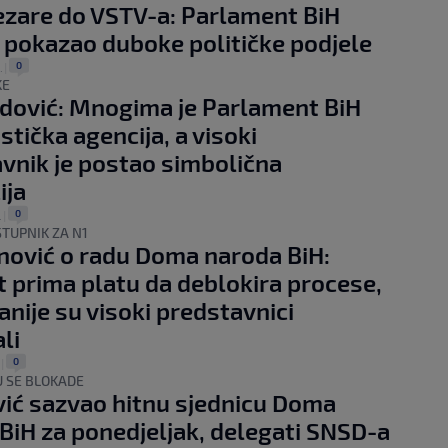
ezare do VSTV-a: Parlament BiH
pokazao duboke političke podjele
0
.
|
KE
ović: Mnogima je Parlament BiH
stička agencija, a visoki
vnik je postao simbolična
ija
0
.
|
TUPNIK ZA N1
ović o radu Doma naroda BiH:
 prima platu da deblokira procese,
anije su visoki predstavnici
li
0
|
 SE BLOKADE
ć sazvao hitnu sjednicu Doma
BiH za ponedjeljak, delegati SNSD-a