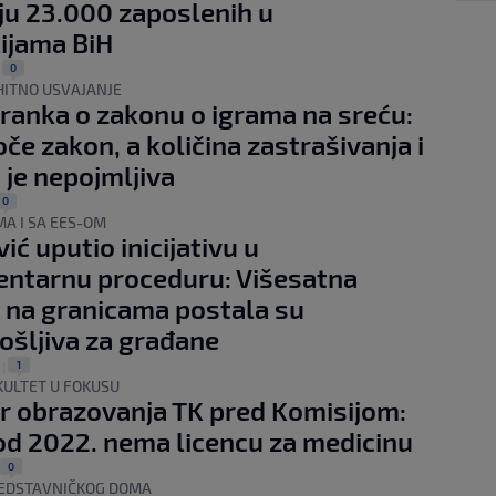
ju 23.000 zaposlenih u
cijama BiH
0
|
HITNO USVAJANJE
ranka o zakonu o igrama na sreću:
oče zakon, a količina zastrašivanja i
i je nepojmljiva
0
A I SA EES-OM
ić uputio inicijativu u
ntarnu proceduru: Višesatna
 na granicama postala su
šljiva za građane
1
.
|
KULTET U FOKUSU
r obrazovanja TK pred Komisijom:
od 2022. nema licencu za medicinu
0
REDSTAVNIČKOG DOMA