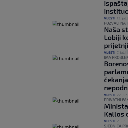
ispašta
institu
VIJESTI
|
13. jul.
POZVALI NA 
Naša st
Lobiji k
prijetnj
VIJESTI
|
7. jul.
|
IMA PROBLEM
Borenov
parlame
čekanja
nepodno
VIJESTI
|
22. jun
PRIVATNI FA
Minista
Kallos 
VIJESTI
|
2. jun.
|
SJEDNICA P