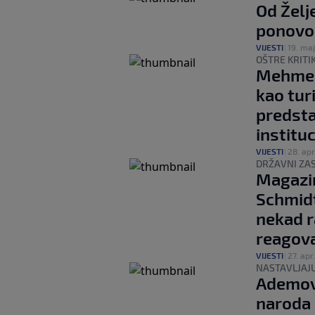
Od Želj
ponovo 
VIJESTI
|
19. maj
OŠTRE KRITI
Mehmed
kao turi
predsta
instituc
VIJESTI
|
28. apr
DRŽAVNI ZAS
Magazin
Schmidt
nekad r
reagova
VIJESTI
|
27. apr.
NASTAVLJAJU
Ademovi
naroda 