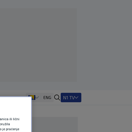
N1 TV
ENG
ica ili lični
pružila
 je praćenje