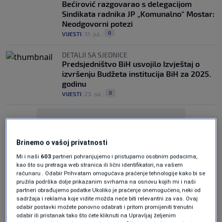
Bećirović razgovarao s delegacijom
Sindikata radnika JP „Komunalno“ Mostar:
Neodgovorni potezi
0
VIJESTI
|
31. jul.
|
DETALJI SA SJEDNICE
Predsjedništvo BiH usvojilo Izvještaj o
izvršenju Budžeta institucija BiH za 2025.
godinu
0
VIJESTI
|
23. jul.
|
Brinemo o vašoj privatnosti
Mi i naši
603
partneri pohranjujemo i pristupamo osobnim podacima,
kao što su pretraga web stranica ili lični identifikatori, na vašem
Oglas
računaru . Odabir Prihvatam omogućava praćenje tehnologije kako bi se
pružila podrška dolje prikazanim svrhama na osnovu kojih mi i naši
partneri obrađujemo podatke Ukoliko je praćenje onemogućeno, neki od
sadržaja i reklama koje vidite možda neće biti relevantni za vas. Ovaj
odabir postavki možete ponovno odabrati i pritom promijeniti trenutni
odabir ili pristanak tako što ćete kliknuti na Upravljaj željenim