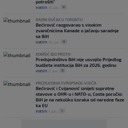
potrošiti"
0
VIJESTI
|
15. jun.
|
RADNI RUČAK U TORONTU
Bećirović razgovarao s visokim
zvaničnicima Kanade o jačanju saradnje
sa BiH
0
VIJESTI
|
12. jun.
|
KOMŠIĆ BIO PROTIV
Predsjedništvo BiH nije usvojilo Prijedlog
budžeta institucija BiH za 2026. godinu
0
VIJESTI
|
2. jun.
|
PREDSJEDNIK EVROPSKOG VIJEĆA
Bećirović i Cvijanović iznijeli suprotne
stavove o OHR-u i NATO-u, Costa poručio:
BiH je na nekoliko koraka od naredne faze
ka EU
1
VIJESTI
|
1. jun.
|