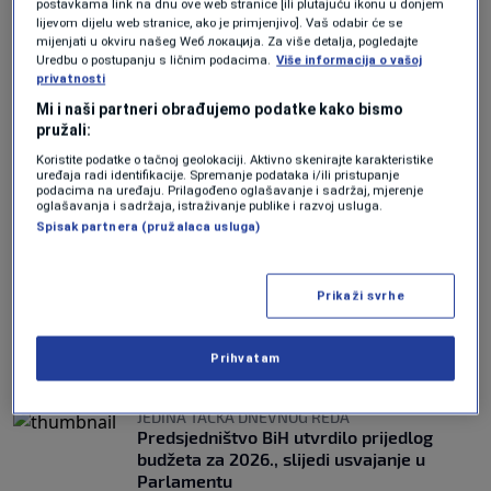
postavkama link na dnu ove web stranice [ili plutajuću ikonu u donjem
lijevom dijelu web stranice, ako je primjenjivo]. Vaš odabir će se
POLITIČKA SCENA U RS
mijenjati u okviru našeg Wеб локација. Za više detalja, pogledajte
Imaju li šanse protiv SNSD-a? Opozicija u
Uredbu o postupanju s ličnim podacima.
Više informacija o vašoj
RS složna samo oko Blanuše, za
privatnosti
Predsjedništvo BiH vode odvojene bitke
Mi i naši partneri obrađujemo podatke kako bismo
0
VIJESTI
|
22. jul.
|
pružali:
Koristite podatke o tačnoj geolokaciji. Aktivno skenirajte karakteristike
Duraković pozvao kandidate za
uređaja radi identifikacije. Spremanje podataka i/ili pristupanje
podacima na uređaju. Prilagođeno oglašavanje i sadržaj, mjerenje
Predsjedništvo BiH da predizborne
oglašavanja i sadržaja, istraživanje publike i razvoj usluga.
skupove održe u povratničkim
Spisak partnera (pružalaca usluga)
zajednicama
0
VIJESTI
|
21. jul.
|
Prikaži svrhe
SASTANAK U PREDSJEDNIŠTVU BIH
Komšić i Ginkel razgovarali o o novim
investicijama iz SAD-a u BiH
Prihvatam
0
VIJESTI
|
21. jul.
|
JEDINA TAČKA DNEVNOG REDA
Predsjedništvo BiH utvrdilo prijedlog
budžeta za 2026., slijedi usvajanje u
Parlamentu