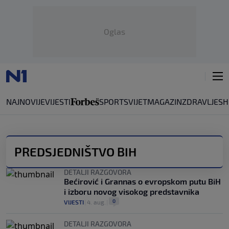
Oglas
NAJNOVIJE
VIJESTI
SPORT
SVIJET
MAGAZIN
ZDRAVLJE
SH
PREDSJEDNIŠTVO BIH
DETALJI RAZGOVORA
Bećirović i Grannas o evropskom putu BiH
i izboru novog visokog predstavnika
0
VIJESTI
|
4. aug.
|
DETALJI RAZGOVORA