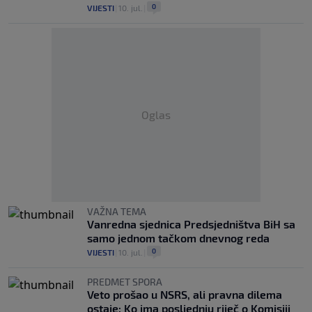
0
VIJESTI
|
10. jul.
|
Oglas
VAŽNA TEMA
Vanredna sjednica Predsjedništva BiH sa
samo jednom tačkom dnevnog reda
0
VIJESTI
|
10. jul.
|
PREDMET SPORA
Veto prošao u NSRS, ali pravna dilema
ostaje: Ko ima posljednju riječ o Komisiji