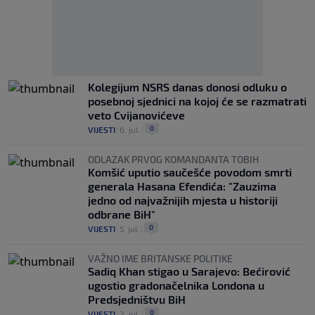
Kolegijum NSRS danas donosi odluku o
posebnoj sjednici na kojoj će se razmatrati
veto Cvijanovićeve
0
VIJESTI
|
6. jul.
|
ODLAZAK PRVOG KOMANDANTA TOBIH
Komšić uputio saučešće povodom smrti
generala Hasana Efendića: "Zauzima
jedno od najvažnijih mjesta u historiji
odbrane BiH"
0
VIJESTI
|
5. jul.
|
VAŽNO IME BRITANSKE POLITIKE
Sadiq Khan stigao u Sarajevo: Bećirović
ugostio gradonačelnika Londona u
Predsjedništvu BiH
0
VIJESTI
|
2. jul.
|