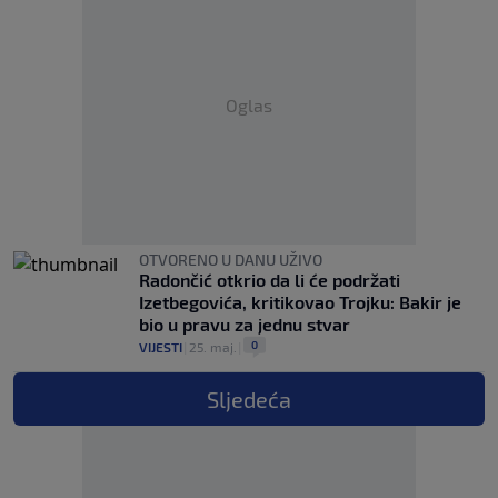
Oglas
OTVORENO U DANU UŽIVO
Radončić otkrio da li će podržati
Izetbegovića, kritikovao Trojku: Bakir je
bio u pravu za jednu stvar
0
VIJESTI
|
25. maj.
|
Sljedeća