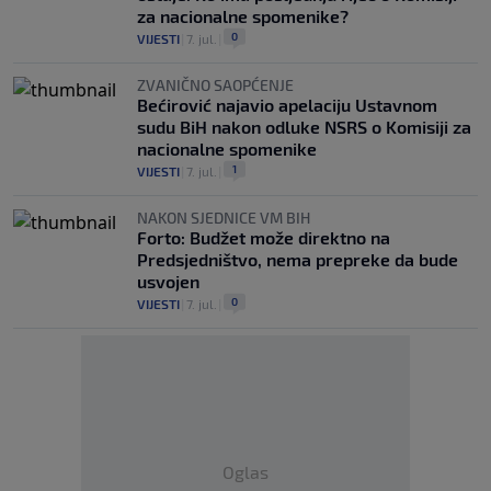
za nacionalne spomenike?
0
VIJESTI
|
7. jul.
|
ZVANIČNO SAOPĆENJE
Bećirović najavio apelaciju Ustavnom
sudu BiH nakon odluke NSRS o Komisiji za
nacionalne spomenike
1
VIJESTI
|
7. jul.
|
NAKON SJEDNICE VM BIH
Forto: Budžet može direktno na
Predsjedništvo, nema prepreke da bude
usvojen
0
VIJESTI
|
7. jul.
|
Oglas