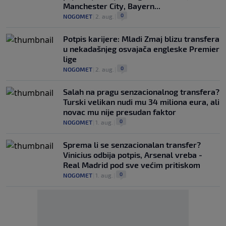
Manchester City, Bayern...
0
NOGOMET
|
2. aug.
|
Potpis karijere: Mladi Zmaj blizu transfera
u nekadašnjeg osvajača engleske Premier
lige
0
NOGOMET
|
2. aug.
|
Salah na pragu senzacionalnog transfera?
Turski velikan nudi mu 34 miliona eura, ali
novac mu nije presudan faktor
0
NOGOMET
|
1. aug.
|
Sprema li se senzacionalan transfer?
Vinicius odbija potpis, Arsenal vreba -
Real Madrid pod sve većim pritiskom
0
NOGOMET
|
1. aug.
|