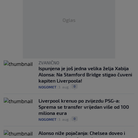
Oglas
ZVANIČNO
Ispunjena je još jedna velika želja Xabija
Alonsa: Na Stamford Bridge stigao čuveni
kapiten Liverpoola!
0
NOGOMET
|
3. aug.
|
Liverpool krenuo po zvijezdu PSG-a:
Sprema se transfer vrijedan više od 100
miliona eura
0
NOGOMET
|
3. aug.
|
Alonso niže pojačanja: Chelsea doveo i