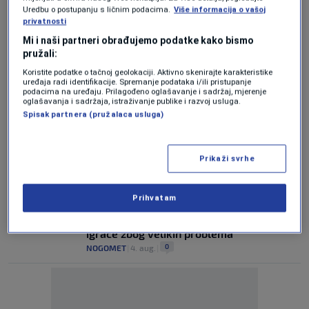
Uredbu o postupanju s ličnim podacima.
Više informacija o vašoj
Gotovo je! Salah ima novi klub - ovome se
privatnosti
niko nije nadao!
Mi i naši partneri obrađujemo podatke kako bismo
0
NOGOMET
|
5. aug.
|
pružali:
Koristite podatke o tačnoj geolokaciji. Aktivno skenirajte karakteristike
Drama se nastavlja: Evo koliko Real
uređaja radi identifikacije. Spremanje podataka i/ili pristupanje
Madrid traži Arsenalu za Vinicusa!
podacima na uređaju. Prilagođeno oglašavanje i sadržaj, mjerenje
oglašavanja i sadržaja, istraživanje publike i razvoj usluga.
0
NOGOMET
|
5. aug.
|
Spisak partnera (pružalaca usluga)
Turci su aktivirali istinsku bombu:
Mohamed Salah ima novi klub - karijeru
Prikaži svrhe
nastavlja na neočekivanoj destinaciji
0
NOGOMET
|
4. aug.
|
Prihvatam
Nevjerovatna scena na treningu
Liverpoola: Trener morao uskočiti među
igrače zbog velikih problema
0
NOGOMET
|
4. aug.
|