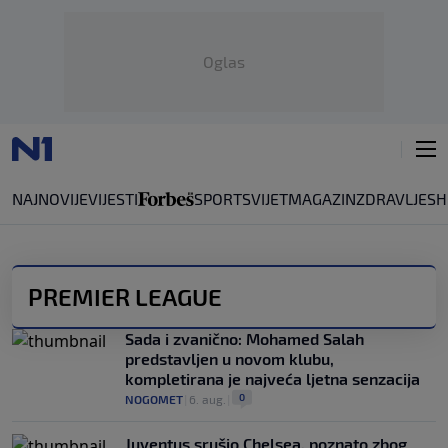
Oglas
NAJNOVIJE
VIJESTI
SPORT
SVIJET
MAGAZIN
ZDRAVLJE
SH
PREMIER LEAGUE
Sada i zvanično: Mohamed Salah
predstavljen u novom klubu,
kompletirana je najveća ljetna senzacija
0
NOGOMET
|
6. aug.
|
Juventus srušio Chelsea, poznato zbog