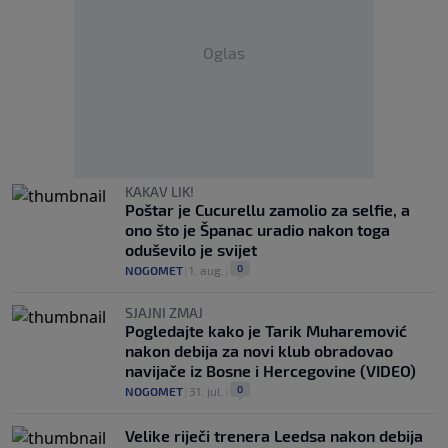
Oglas
KAKAV LIK!
Poštar je Cucurellu zamolio za selfie, a
ono što je Španac uradio nakon toga
oduševilo je svijet
0
NOGOMET
|
1. aug.
|
SJAJNI ZMAJ
Pogledajte kako je Tarik Muharemović
nakon debija za novi klub obradovao
navijače iz Bosne i Hercegovine (VIDEO)
0
NOGOMET
|
31. jul.
|
Velike riječi trenera Leedsa nakon debija