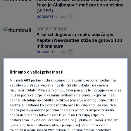
čega je Alajbegović meč pratio sa tribina
(VIDEO)
0
NOGOMET
|
5. aug.
|
DOGOVORENO JE
Arsenal dogovorio veliko pojačanje:
Kapiten Newcastlea stiže za gotovo 100
miliona eura
0
NOGOMET
|
5. aug.
|
Brinemo o vašoj privatnosti
Mi i naši
603
partneri pohranjujemo i pristupamo osobnim podacima,
kao što su pretraga web stranica ili lični identifikatori, na vašem
računaru . Odabir Prihvatam omogućava praćenje tehnologije kako bi se
pružila podrška dolje prikazanim svrhama na osnovu kojih mi i naši
Oglas
partneri obrađujemo podatke Ukoliko je praćenje onemogućeno, neki od
sadržaja i reklama koje vidite možda neće biti relevantni za vas. Ovaj
odabir postavki možete ponovno odabrati i pritom promijeniti trenutni
odabir ili pristanak tako što ćete kliknuti na Upravljaj željenim
postavkama link na dnu ove web stranice [ili plutajuću ikonu u donjem
lijevom dijelu web stranice, ako je primjenjivo]. Vaš odabir će se
mijenjati u okviru našeg Wеб локација. Za više detalja, pogledajte