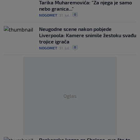
Tarika Muharemovića: "Za njega je samo
nebo granica..."
0
NOGOMET
|
31. jul.
|
Neugodne scene nakon pobjede
Liverpoola: Kamere snimile žestoku svađu
trojice igrača
0
NOGOMET
|
31. jul.
|
Oglas
Drakonska kazna za Chelsea, evo šta to