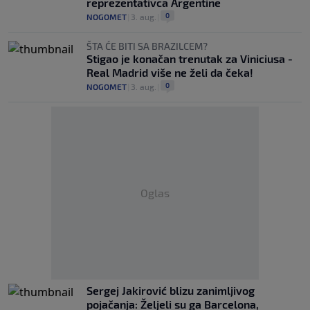
reprezentativca Argentine
0
NOGOMET
|
3. aug.
|
ŠTA ĆE BITI SA BRAZILCEM?
Stigao je konačan trenutak za Viniciusa -
Real Madrid više ne želi da čeka!
0
NOGOMET
|
3. aug.
|
Oglas
Sergej Jakirović blizu zanimljivog
pojačanja: Željeli su ga Barcelona,