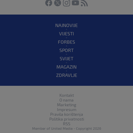
NAJNOVIJE
VIJESTI
FORBES
SPORT
SVIJET
MAGAZIN
ZDRAVLJE
Kontakt
O nama
Marketing
Impresum
Pravila korištenja
Politika privatnosti
RSS
Member of
United Media
- Copyright 2026