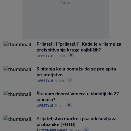
Oglas
Prijatelji i “prijatelji”: Kada je vrijeme za
preispitivanje kruga najbližih?
0
LIFESTYLE
|
13. okt.
|
5 pitanja koja pomažu da se preispita
prijateljstvo
0
LIFESTYLE
|
3. feb.
|
Šta nam donosi Venera u Vodoliji do 27.
januara?
0
LIFESTYLE
|
5. jan.
|
Prijateljstvo mačke i psa oduševljava
prolaznike (FOTO)
0
ŽIVOTINJSKI SVIJET
|
28. nov.
|