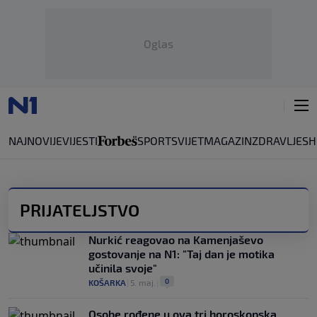
Oglas
NAJNOVIJE
VIJESTI
SPORT
SVIJET
MAGAZIN
ZDRAVLJE
SH
PRIJATELJSTVO
Nurkić reagovao na Kamenjaševo
gostovanje na N1: "Taj dan je motika
učinila svoje"
0
KOŠARKA
|
5. maj.
|
Osobe rođene u ova tri horoskopska