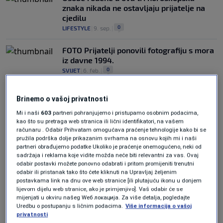
znaka nikada ne ostavljaju prijatelje na
cjedilu
0
LIFESTYLE
|
9. sep.
|
FOTO Prijatelji ponovili fotografiju s mora
iz davne 1994.
0
SVIJET
|
6. feb.
|
Brinemo o vašoj privatnosti
Mi i naši
603
partneri pohranjujemo i pristupamo osobnim podacima,
kao što su pretraga web stranica ili lični identifikatori, na vašem
računaru . Odabir Prihvatam omogućava praćenje tehnologije kako bi se
pružila podrška dolje prikazanim svrhama na osnovu kojih mi i naši
Oglas
partneri obrađujemo podatke Ukoliko je praćenje onemogućeno, neki od
sadržaja i reklama koje vidite možda neće biti relevantni za vas. Ovaj
odabir postavki možete ponovno odabrati i pritom promijeniti trenutni
odabir ili pristanak tako što ćete kliknuti na Upravljaj željenim
postavkama link na dnu ove web stranice [ili plutajuću ikonu u donjem
lijevom dijelu web stranice, ako je primjenjivo]. Vaš odabir će se
mijenjati u okviru našeg Wеб локација. Za više detalja, pogledajte
Uredbu o postupanju s ličnim podacima.
Više informacija o vašoj
privatnosti
Izgradnja čvršćih veza: Put ka sretnijem i