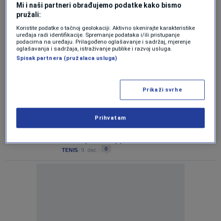
zdravijem životu
Mi i naši partneri obrađujemo podatke kako bismo
0
LIFESTYLE
|
15. aug.
|
pružali:
Koristite podatke o tačnoj geolokaciji. Aktivno skenirajte karakteristike
Prepoznavanje i prevazilaženje lažnih
uređaja radi identifikacije. Spremanje podataka i/ili pristupanje
podacima na uređaju. Prilagođeno oglašavanje i sadržaj, mjerenje
prijateljstava
oglašavanja i sadržaja, istraživanje publike i razvoj usluga.
0
LIFESTYLE
|
18. jul.
|
Spisak partnera (pružalaca usluga)
Poznato koji je fudbaler platio kauciju
Daniju Alvesu
Prikaži svrhe
0
NOGOMET
|
26. mar.
|
Prihvatam
"Federer, Nadal i ja nismo prijatelji":
Đoković otvorio dušu i razbio mit o odnosu
sa dvojicom najljućih rivala
0
TENIS
|
9. dec.
|