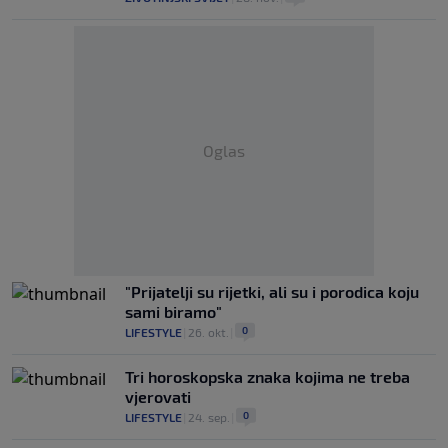
Oglas
"Prijatelji su rijetki, ali su i porodica koju
sami biramo"
0
LIFESTYLE
|
26. okt.
|
Tri horoskopska znaka kojima ne treba
vjerovati
0
LIFESTYLE
|
24. sep.
|