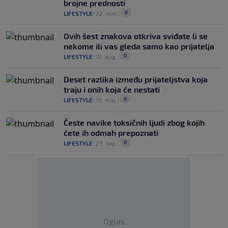
brojne prednosti
0
LIFESTYLE
|
22. maj.
|
Ovih šest znakova otkriva sviđate li se
nekome ili vas gleda samo kao prijatelja
0
LIFESTYLE
|
12. aug.
|
Deset razlika između prijateljstva koja
traju i onih koja će nestati
0
LIFESTYLE
|
16. maj.
|
Česte navike toksičnih ljudi zbog kojih
ćete ih odmah prepoznati
0
LIFESTYLE
|
23. sep.
|
Oglas