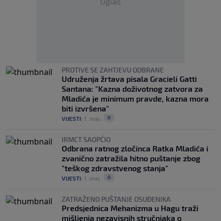
Oglas
PROTIVE SE ZAHTJEVU ODBRANE
Udruženja žrtava pisala Gracieli Gatti
Santana: "Kazna doživotnog zatvora za
Mladića je minimum pravde, kazna mora
biti izvršena"
0
VIJESTI
|
1. maj.
|
IRMCT SAOPĆIO
Odbrana ratnog zločinca Ratka Mladića i
zvanično zatražila hitno puštanje zbog
"teškog zdravstvenog stanja"
0
VIJESTI
|
1. maj.
|
ZATRAŽENO PUŠTANJE OSUĐENIKA
Predsjednica Mehanizma u Hagu traži
mišljenja nezavisnih stručnjaka o