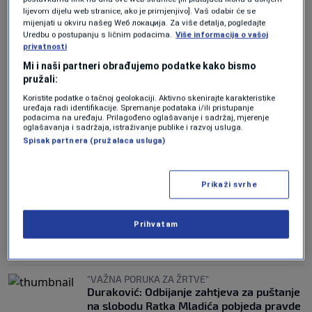
lijevom dijelu web stranice, ako je primjenjivo]. Vaš odabir će se
mijenjati u okviru našeg Wеб локација. Za više detalja, pogledajte
Uredbu o postupanju s ličnim podacima.
Više informacija o vašoj
GEOPOLITIČKI ANALITIČAR
privatnosti
Hamdi: Mladić i Karadžić 1991. rekli da
neće ostati nijedan musliman. Oni završili
Mi i naši partneri obrađujemo podatke kako bismo
pružali:
u Hagu, a Bošnjaci preživjeli - isto će se
desiti i sa Palestincima
Koristite podatke o tačnoj geolokaciji. Aktivno skenirajte karakteristike
uređaja radi identifikacije. Spremanje podataka i/ili pristupanje
0
VIJESTI
|
6. jul.
|
podacima na uređaju. Prilagođeno oglašavanje i sadržaj, mjerenje
oglašavanja i sadržaja, istraživanje publike i razvoj usluga.
DETEKTOR
Spisak partnera (pružalaca usluga)
Suljagić prijavio Dodika Tužilaštvu BiH
0
VIJESTI
|
18. jun.
|
Prikaži svrhe
SUKOB STAVOVA U VS UN
Dok Rusija traži kraj Mehanizma, BiH
poručuje: O kakvim humanitarnim
Prihvatam
razlozima govorimo?
0
VIJESTI
|
13. jun.
|
"VAŽNA PORUKA ZA ŽRTVE"
Duraković: Odbijanje zahtjeva za puštanje
na slobodu Ratka Mladića pobjeda pravde