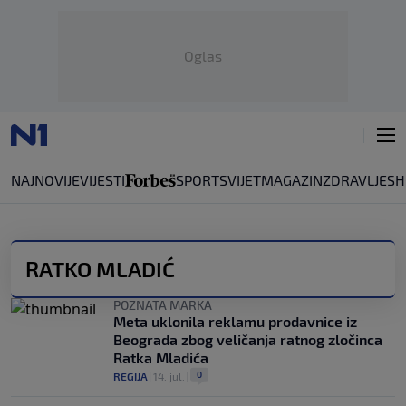
Oglas
NAJNOVIJE
VIJESTI
SPORT
SVIJET
MAGAZIN
ZDRAVLJE
SH
RATKO MLADIĆ
POZNATA MARKA
Meta uklonila reklamu prodavnice iz
Beograda zbog veličanja ratnog zločinca
Ratka Mladića
0
REGIJA
|
14. jul.
|