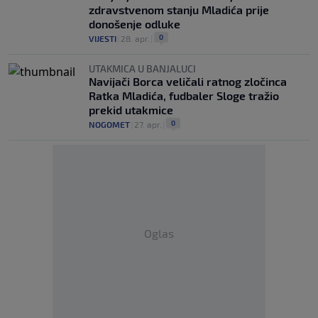
zdravstvenom stanju Mladića prije
donošenje odluke
0
VIJESTI
|
28. apr.
|
UTAKMICA U BANJALUCI
Navijači Borca veličali ratnog zločinca
Ratka Mladića, fudbaler Sloge tražio
prekid utakmice
0
NOGOMET
|
27. apr.
|
Oglas