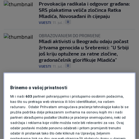
Provokacija radikala i odgovor građana:
SRS plakatima veliča zločinca Ratka
Mladića, Novosađani ih cijepaju
0
VIJESTI
|
11. jul.
|
OBRAZOVANJEM DO PROMJENE
Mladi aktivisti u Beogradu odaju počast
žrtvama genocida u Srebrenici: "U Srbiji
još kriju optužene za ratne zločine,
gradonačelnik glorifikuje Mladića"
0
VIJESTI
|
11. jul.
|
Brinemo o vašoj privatnosti
Mi i naši
603
partneri pohranjujemo i pristupamo osobnim podacima,
kao što su pretraga web stranica ili lični identifikatori, na vašem
računaru . Odabir Prihvatam omogućava praćenje tehnologije kako bi se
pružila podrška dolje prikazanim svrhama na osnovu kojih mi i naši
Oglas
partneri obrađujemo podatke Ukoliko je praćenje onemogućeno, neki od
sadržaja i reklama koje vidite možda neće biti relevantni za vas. Ovaj
odabir postavki možete ponovno odabrati i pritom promijeniti trenutni
odabir ili pristanak tako što ćete kliknuti na Upravljaj željenim
postavkama link na dnu ove web stranice [ili plutajuću ikonu u donjem