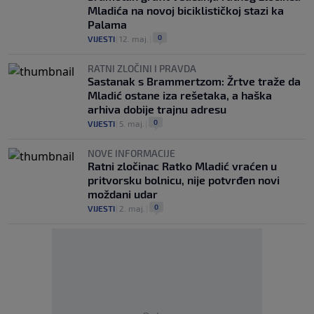
Mladića na novoj biciklističkoj stazi ka
Palama
0
VIJESTI
|
12. maj.
|
RATNI ZLOČINI I PRAVDA
Sastanak s Brammertzom: Žrtve traže da
Mladić ostane iza rešetaka, a haška
arhiva dobije trajnu adresu
0
VIJESTI
|
5. maj.
|
NOVE INFORMACIJE
Ratni zločinac Ratko Mladić vraćen u
pritvorsku bolnicu, nije potvrđen novi
moždani udar
0
VIJESTI
|
2. maj.
|