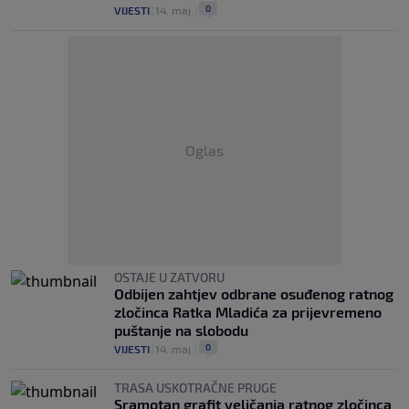
0
VIJESTI
|
14. maj.
|
Oglas
OSTAJE U ZATVORU
Odbijen zahtjev odbrane osuđenog ratnog
zločinca Ratka Mladića za prijevremeno
puštanje na slobodu
0
VIJESTI
|
14. maj.
|
TRASA USKOTRAČNE PRUGE
Sramotan grafit veličanja ratnog zločinca