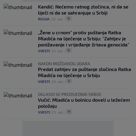
Kandić: Nećemo ratnog zločinca, ni da se
liječi ni da se sahranjuje u Srbiji
0
REGIJA
|
26. apr.
|
„Žene u crnom” protiv puštanja Ratka
Mladića na liječenje u Srbiju: "Zahtjev je
ponižavanje i vrijeđanje žrtava genocida"
0
VIJESTI
|
25. apr.
|
NAKON MOŽDANOG UDARA
Predat zahtjev za puštanje zločinca Ratka
Mladića na liječenje u Srbiju
2
VIJESTI
|
24. apr.
|
OGLASIO SE PREDSJEDNIK SRBIJE
Vučić: Mladića u bolnicu doveli u ležećem
položaju
4
VIJESTI
|
23. apr.
|