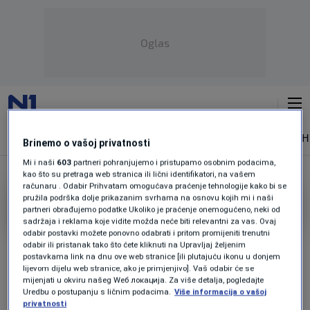
Oglas
NAJNOVIJE
VIJESTI
SPORT
SVIJET
MAGAZIN
ZDRAVLJE
SH
Brinemo o vašoj privatnosti
Mi i naši
603
partneri pohranjujemo i pristupamo osobnim podacima,
kao što su pretraga web stranica ili lični identifikatori, na vašem
računaru . Odabir Prihvatam omogućava praćenje tehnologije kako bi se
pružila podrška dolje prikazanim svrhama na osnovu kojih mi i naši
SARAJEVSKO POLJE
partneri obrađujemo podatke Ukoliko je praćenje onemogućeno, neki od
sadržaja i reklama koje vidite možda neće biti relevantni za vas. Ovaj
SKUPŠTINA O SARAJEVSKOM POLJU
odabir postavki možete ponovno odabrati i pritom promijeniti trenutni
Smanjuje se vodozaštitna zona u Sarajevu
odabir ili pristanak tako što ćete kliknuti na Upravljaj željenim
postavkama link na dnu ove web stranice [ili plutajuću ikonu u donjem
zbog gradnje?" 90 posto vode koju piju
lijevom dijelu web stranice, ako je primjenjivo]. Vaš odabir će se
građani dolazi iz tog dijela"
mijenjati u okviru našeg Wеб локација. Za više detalja, pogledajte
0
VIJESTI
|
prije 49 min.
|
Uredbu o postupanju s ličnim podacima.
Više informacija o vašoj
privatnosti