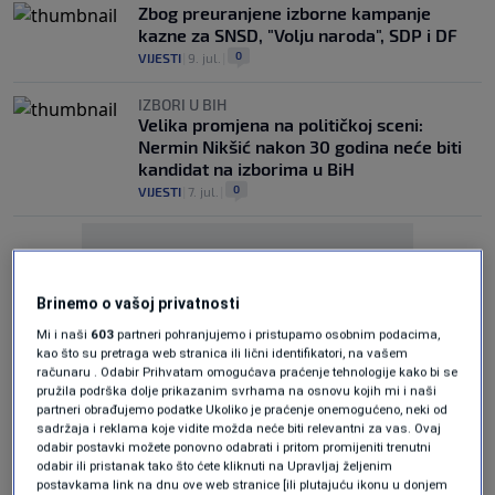
Zbog preuranjene izborne kampanje
kazne za SNSD, "Volju naroda", SDP i DF
0
VIJESTI
|
9. jul.
|
IZBORI U BIH
Velika promjena na političkoj sceni:
Nermin Nikšić nakon 30 godina neće biti
kandidat na izborima u BiH
0
VIJESTI
|
7. jul.
|
Brinemo o vašoj privatnosti
Mi i naši
603
partneri pohranjujemo i pristupamo osobnim podacima,
kao što su pretraga web stranica ili lični identifikatori, na vašem
Oglas
računaru . Odabir Prihvatam omogućava praćenje tehnologije kako bi se
pružila podrška dolje prikazanim svrhama na osnovu kojih mi i naši
partneri obrađujemo podatke Ukoliko je praćenje onemogućeno, neki od
sadržaja i reklama koje vidite možda neće biti relevantni za vas. Ovaj
odabir postavki možete ponovno odabrati i pritom promijeniti trenutni
odabir ili pristanak tako što ćete kliknuti na Upravljaj željenim
postavkama link na dnu ove web stranice [ili plutajuću ikonu u donjem