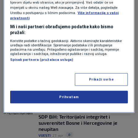
lijevom dijelu web stranice, ako je primjenjivo]. Vaš odabir će se
ODGOVOR NA POTEZ VLASTI RS-A
mijenjati u okviru našeg Wеб локација. Za više detalja, pogledajte
SDP: Zastava s ljiljanima nije bila ratna
Uredbu o postupanju s ličnim podacima.
Više informacija o vašoj
već međunarodno priznata, građani ne
privatnosti
nasjedajte na pokušaje radikalizacije
Mi i naši partneri obrađujemo podatke kako bismo
0
VIJESTI
|
2. jul.
|
pružali:
Koristite podatke o tačnoj geolokaciji. Aktivno skenirajte karakteristike
REAKCIJE NA IZJAVE
uređaja radi identifikacije. Spremanje podataka i/ili pristupanje
Nikšić: Murphy je potvrdio ono što smo
podacima na uređaju. Prilagođeno oglašavanje i sadržaj, mjerenje
ranije naslućivali o Izetbegoviću
oglašavanja i sadržaja, istraživanje publike i razvoj usluga.
Spisak partnera (pružalaca usluga)
0
VIJESTI
|
24. maj.
|
OSUDILI NJEGOVE IZJAVE
Oštra reakcija SDP-a: Srđan Amidžić je
Prikaži svrhe
idiot, rasizam je ukorijenjen u sve kadrove
SNSD-a
Prihvatam
0
VIJESTI
|
19. maj.
|
ZVANIČNO SAOPĆENJE
SDP BiH: Teritorijalni integritet i
suverenitet Bosne i Hercegovine je
neupitan
0
VIJESTI
|
27. apr.
|