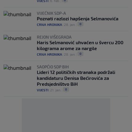
0
VIJESTI
|
6. feb.
|
VIJEĆNIK SDP-A
Poznati razlozi hapšenja Selmanovića
0
CRNA HRONIKA
|
28. jan.
|
REJON VIŠEGRADA
Haris Selmanović uhvaćen u švercu 200
kilograma arome za nargile
0
CRNA HRONIKA
|
28. jan.
|
SAOPĆIO SDP BIH
Lideri 12 političkih stranaka podržali
kandidaturu Denisa Bećirovića za
Predsjedništvo BiH
0
VIJESTI
|
21. jan.
|