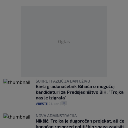
Oglas
ŠUHRET FAZLIĆ ZA DAN UŽIVO
Bivši gradonačelnik Bihaća o mogućoj
kandidaturi za Predsjedništvo BiH: "Trojka
nas je izigrala"
0
VIJESTI
|
21. apr.
|
NOVA ADMINSTRACIJA
Nikšić: Trojka je dugoročan projekat, ali će
konačan raspored političkih snaga zavisiti