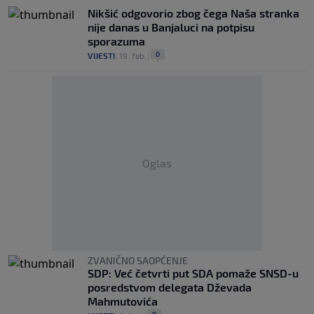
Nikšić odgovorio zbog čega Naša stranka
nije danas u Banjaluci na potpisu
sporazuma
0
VIJESTI
|
19. feb.
|
Oglas
ZVANIČNO SAOPĆENJE
SDP: Već četvrti put SDA pomaže SNSD-u
posredstvom delegata Dževada
Mahmutovića