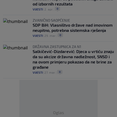
od izbornih rezultata
0
VIJESTI
|
2. apr.
|
ZVANIČNO SAOPĆENJE
SDP BiH: Vlasništvo države nad imovinom
neupitno, potrebna sistemska rješenja
0
VIJESTI
|
29. mar.
|
DRŽAVNA ZASTUPNICA ZA N1
Salkičević-Dizdarević: Djeca u vrtiću znaju
da su akcize državna nadležnost, SNSD i
na ovom primjeru pokazao da ne brine za
građane
0
VIJESTI
|
27. mar.
|
Oglas