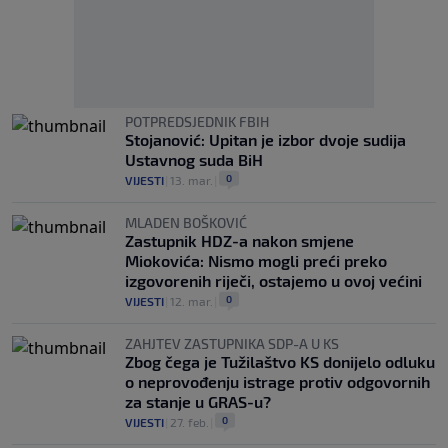
POTPREDSJEDNIK FBIH
Stojanović: Upitan je izbor dvoje sudija
Ustavnog suda BiH
0
VIJESTI
|
13. mar.
|
MLADEN BOŠKOVIĆ
Zastupnik HDZ-a nakon smjene
Miokovića: Nismo mogli preći preko
izgovorenih riječi, ostajemo u ovoj većini
0
VIJESTI
|
12. mar.
|
ZAHJTEV ZASTUPNIKA SDP-A U KS
Zbog čega je Tužilaštvo KS donijelo odluku
o neprovođenju istrage protiv odgovornih
za stanje u GRAS-u?
0
VIJESTI
|
27. feb.
|