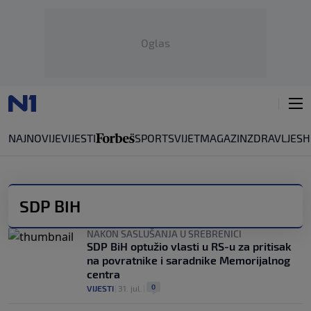
Oglas
NAJNOVIJE
VIJESTI
SPORT
SVIJET
MAGAZIN
ZDRAVLJE
SH
SDP BIH
NAKON SASLUŠANJA U SREBRENICI
SDP BiH optužio vlasti u RS-u za pritisak
na povratnike i saradnike Memorijalnog
centra
0
VIJESTI
|
31. jul.
|