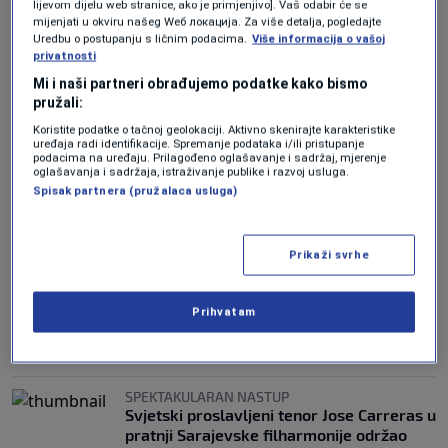
lijevom dijelu web stranice, ako je primjenjivo]. Vaš odabir će se
mijenjati u okviru našeg Wеб локација. Za više detalja, pogledajte
U SKENDERIJI
Uredbu o postupanju s ličnim podacima.
Više informacija o vašoj
Zatvoren sajam: Više od 200 izlagača,
privatnosti
pristupačne cijene i pune ruke knjiga –
Mi i naši partneri obrađujemo podatke kako bismo
Sarajevo opet dokazalo da voli čitati
pružali:
0
KULTURA
|
27. apr.
|
Koristite podatke o tačnoj geolokaciji. Aktivno skenirajte karakteristike
uređaja radi identifikacije. Spremanje podataka i/ili pristupanje
VIDEO
podacima na uređaju. Prilagođeno oglašavanje i sadržaj, mjerenje
Nikšić o urušavanju Skenderije: Na krovu
oglašavanja i sadržaja, istraživanje publike i razvoj usluga.
Collegium Artisticum su napravili parking
Spisak partnera (pružalaca usluga)
što nije smjelo da se uradi
0
VIJESTI
|
25. apr.
|
Prikaži svrhe
PRODAJA POČINJE U 12 SATI
Redovi na Skenderiji od 8 ujutro: Sarajlije
satima čekaju da kupe ulaznice za
Prihvatam
spektakl Dine Merlina na Koševu
0
MAGAZIN
|
30. mar.
|
SPEKTAKULARAN NASTUP
Svjetski proslavljeni tenor Jose Carreras u
pratnji Sarajevske filharmonije održao