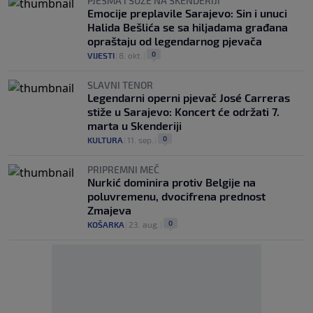
PJESMA I SUZE NA SKENDERIJI
Emocije preplavile Sarajevo: Sin i unuci
Halida Bešlića se sa hiljadama građana
opraštaju od legendarnog pjevača
0
VIJESTI
|
8. okt.
|
SLAVNI TENOR
Legendarni operni pjevač José Carreras
stiže u Sarajevo: Koncert će održati 7.
marta u Skenderiji
0
KULTURA
|
11. sep.
|
PRIPREMNI MEČ
Nurkić dominira protiv Belgije na
poluvremenu, dvocifrena prednost
Zmajeva
0
KOŠARKA
|
23. aug.
|