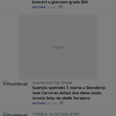
koncert u glavnom gradu BiH
0
KULTURA
|
7. mar.
|
Oglas
SLAVNI SVJETSKI TENOR
Svjetski spektakl 7. marta u Skenderiji:
Jose Carreras dolazi dva dana ranije,
izrazio želju da obiđe Sarajevo
0
KULTURA
|
25. feb.
|
TURNEJA "JA ZA ČUDA LETIM"