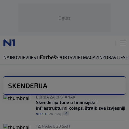
Oglas
NAJNOVIJE
VIJESTI
SPORT
SVIJET
MAGAZIN
ZDRAVLJE
SH
SKENDERIJA
BORBA ZA OPSTANAK
Skenderija tone u finansijski i
infrastrukturni kolaps, štrajk sve izvjesniji
0
VIJESTI
|
26. maj.
|
12. MAJA U 20 SATI