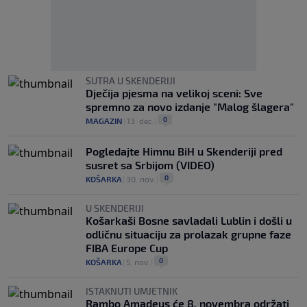
SUTRA U SKENDERIJI
Dječija pjesma na velikoj sceni: Sve
spremno za novo izdanje "Malog šlagera"
0
MAGAZIN
|
13. dec.
|
Pogledajte Himnu BiH u Skenderiji pred
susret sa Srbijom (VIDEO)
0
KOŠARKA
|
30. nov.
|
U SKENDERIJI
Košarkaši Bosne savladali Lublin i došli u
odličnu situaciju za prolazak grupne faze
FIBA Europe Cup
0
KOŠARKA
|
5. nov.
|
ISTAKNUTI UMJETNIK
Rambo Amadeus će 8. novembra održati