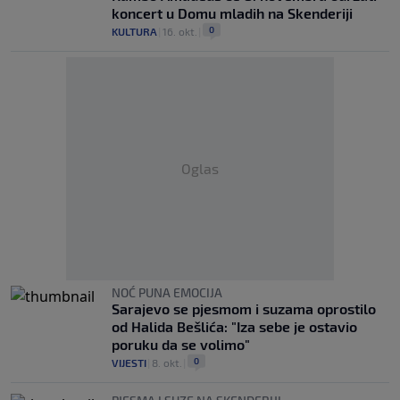
koncert u Domu mladih na Skenderiji
0
KULTURA
|
16. okt.
|
Oglas
NOĆ PUNA EMOCIJA
Sarajevo se pjesmom i suzama oprostilo
od Halida Bešlića: "Iza sebe je ostavio
poruku da se volimo"
0
VIJESTI
|
8. okt.
|