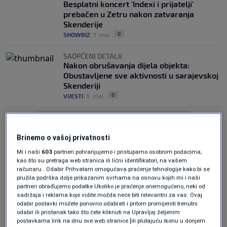
Besplatni koncert 'Indexi i prijatelji'
prebačen u Zetru nakon zatvaranja
Skenderije
0
SHOWBIZ
|
7. maj.
|
SAOPĆENI DETALJI
Nakon obrušavanja dijela objekta:
Obustavljene sve aktivnosti u sarajevskoj
Skenderiji
0
VIJESTI
|
6. maj.
|
Brinemo o vašoj privatnosti
Mi i naši
603
partneri pohranjujemo i pristupamo osobnim podacima,
kao što su pretraga web stranica ili lični identifikatori, na vašem
računaru . Odabir Prihvatam omogućava praćenje tehnologije kako bi se
Oglas
pružila podrška dolje prikazanim svrhama na osnovu kojih mi i naši
partneri obrađujemo podatke Ukoliko je praćenje onemogućeno, neki od
sadržaja i reklama koje vidite možda neće biti relevantni za vas. Ovaj
odabir postavki možete ponovno odabrati i pritom promijeniti trenutni
odabir ili pristanak tako što ćete kliknuti na Upravljaj željenim
postavkama link na dnu ove web stranice [ili plutajuću ikonu u donjem