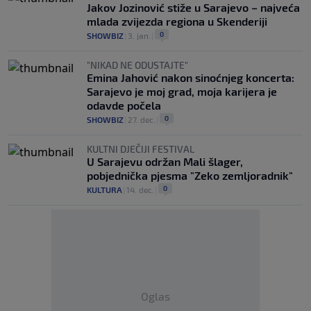
Jakov Jozinović stiže u Sarajevo – najveća
mlada zvijezda regiona u Skenderiji
0
SHOWBIZ
|
3. jan.
|
"NIKAD NE ODUSTAJTE"
Emina Jahović nakon sinoćnjeg koncerta:
Sarajevo je moj grad, moja karijera je
odavde počela
0
SHOWBIZ
|
27. dec.
|
KULTNI DJEČIJI FESTIVAL
U Sarajevu održan Mali šlager,
pobjednička pjesma "Zeko zemljoradnik"
0
KULTURA
|
14. dec.
|
Oglas