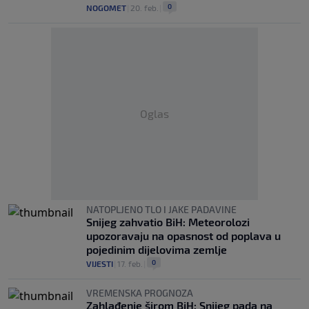
0
NOGOMET
|
20. feb.
|
Oglas
NATOPLJENO TLO I JAKE PADAVINE
Snijeg zahvatio BiH: Meteorolozi
upozoravaju na opasnost od poplava u
pojedinim dijelovima zemlje
0
VIJESTI
|
17. feb.
|
VREMENSKA PROGNOZA
Zahlađenje širom BiH: Snijeg pada na