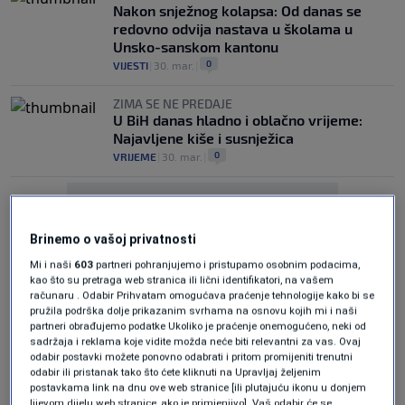
Nakon snježnog kolapsa: Od danas se
redovno odvija nastava u školama u
Unsko-sanskom kantonu
0
VIJESTI
|
30. mar.
|
ZIMA SE NE PREDAJE
U BiH danas hladno i oblačno vrijeme:
Najavljene kiše i susnježica
0
VRIJEME
|
30. mar.
|
Brinemo o vašoj privatnosti
Mi i naši
603
partneri pohranjujemo i pristupamo osobnim podacima,
kao što su pretraga web stranica ili lični identifikatori, na vašem
Oglas
računaru . Odabir Prihvatam omogućava praćenje tehnologije kako bi se
pružila podrška dolje prikazanim svrhama na osnovu kojih mi i naši
partneri obrađujemo podatke Ukoliko je praćenje onemogućeno, neki od
sadržaja i reklama koje vidite možda neće biti relevantni za vas. Ovaj
odabir postavki možete ponovno odabrati i pritom promijeniti trenutni
odabir ili pristanak tako što ćete kliknuti na Upravljaj željenim
postavkama link na dnu ove web stranice [ili plutajuću ikonu u donjem
lijevom dijelu web stranice, ako je primjenjivo]. Vaš odabir će se