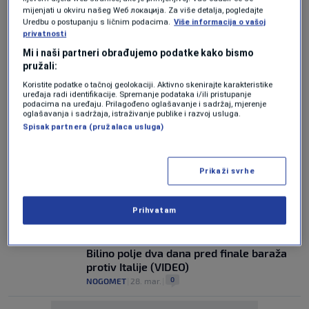
mijenjati u okviru našeg Wеб локација. Za više detalja, pogledajte
Snijeg je poremetio planove Gattusa i
Uredbu o postupanju s ličnim podacima.
Više informacija o vašoj
Azzura pred finale baraža, posebno se
privatnosti
plaše jedne stvari
Mi i naši partneri obrađujemo podatke kako bismo
0
NOGOMET
|
28. mar.
|
pružali:
TUŽNI PRIZORI
Koristite podatke o tačnoj geolokaciji. Aktivno skenirajte karakteristike
uređaja radi identifikacije. Spremanje podataka i/ili pristupanje
Snijeg napravio veliku štetu u Krajini:
podacima na uređaju. Prilagođeno oglašavanje i sadržaj, mjerenje
Porodice u Bosanskoj Krupi i Cazinu ostale
oglašavanja i sadržaja, istraživanje publike i razvoj usluga.
bez stoke
Spisak partnera (pružalaca usluga)
0
CRNA HRONIKA
|
28. mar.
|
HAOS ZBOG PADAVINA
Prikaži svrhe
Snijeg i poplave paralisali dijelove BiH:
Desetine hiljada ljudi bez struje
0
VIJESTI
|
28. mar.
|
Prihvatam
Snijeg pada u BiH, a evo kako izgleda
Bilino polje dva dana pred finale baraža
protiv Italije (VIDEO)
0
NOGOMET
|
28. mar.
|