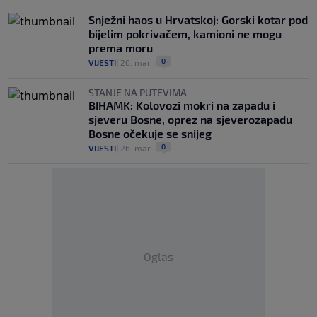
Snježni haos u Hrvatskoj: Gorski kotar pod
bijelim pokrivačem, kamioni ne mogu
prema moru
0
VIJESTI
|
26. mar.
|
STANJE NA PUTEVIMA
BIHAMK: Kolovozi mokri na zapadu i
sjeveru Bosne, oprez na sjeverozapadu
Bosne očekuje se snijeg
0
VIJESTI
|
26. mar.
|
Oglas