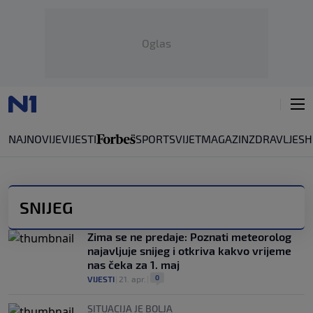
Oglas
NAJNOVIJE
VIJESTI
SPORT
SVIJET
MAGAZIN
ZDRAVLJE
SH
SNIJEG
Zima se ne predaje: Poznati meteorolog
najavljuje snijeg i otkriva kakvo vrijeme
nas čeka za 1. maj
0
VIJESTI
|
21. apr.
|
SITUACIJA JE BOLJA