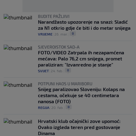
BUDITE PAŽLJIVI
Narandžasto upozorenje na snazi: Sladić
za N1 otkrio gdje će biti i do metar snijega
0
VRIJEME
|
26. mar.
|
SJEVEROISTOK SAD-A
FOTO/VIDEO Zatrpala ih nezapamćena
mećava: Palo 76,2 cm snijega, promet
paraliziran: "Izvanredno je stanje"
0
SVIJET
|
24. feb.
|
POTPUNI HAOS U MARIBORU
Snijeg paralizovao Sloveniju: Kolaps na
cestama, očekuje se 40 centimetara
nanosa (FOTO)
0
REGIJA
|
20. feb.
|
Hrvatski klub očajnički zove upomoć:
Ovako izgleda teren pred gostovanje
Dinama