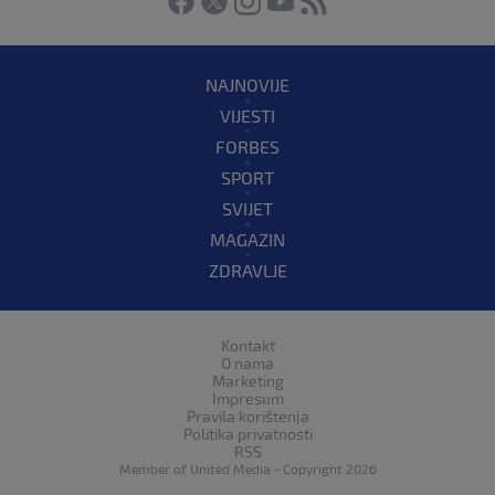
NAJNOVIJE
VIJESTI
FORBES
SPORT
SVIJET
MAGAZIN
ZDRAVLJE
Kontakt
O nama
Marketing
Impresum
Pravila korištenja
Politika privatnosti
RSS
Member of
United Media
- Copyright 2026