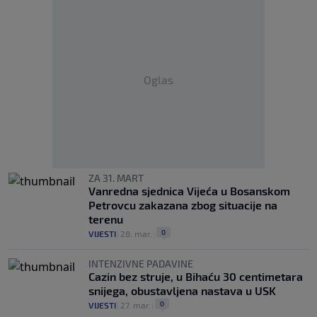
Oglas
ZA 31. MART
Vanredna sjednica Vijeća u Bosanskom
Petrovcu zakazana zbog situacije na
terenu
0
VIJESTI
|
28. mar.
|
INTENZIVNE PADAVINE
Cazin bez struje, u Bihaću 30 centimetara
snijega, obustavljena nastava u USK
0
VIJESTI
|
27. mar.
|