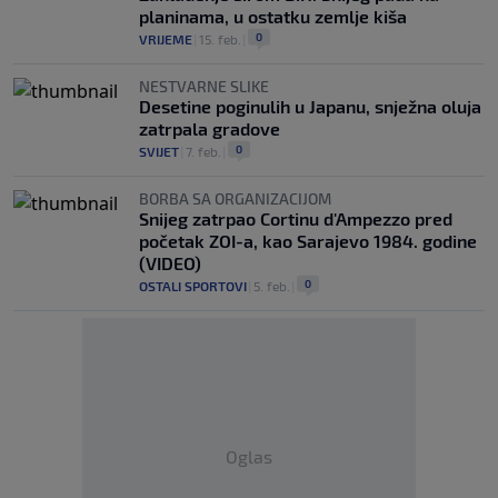
planinama, u ostatku zemlje kiša
0
VRIJEME
|
15. feb.
|
NESTVARNE SLIKE
Desetine poginulih u Japanu, snježna oluja
zatrpala gradove
0
SVIJET
|
7. feb.
|
BORBA SA ORGANIZACIJOM
Snijeg zatrpao Cortinu d'Ampezzo pred
početak ZOI-a, kao Sarajevo 1984. godine
(VIDEO)
0
OSTALI SPORTOVI
|
5. feb.
|
Oglas