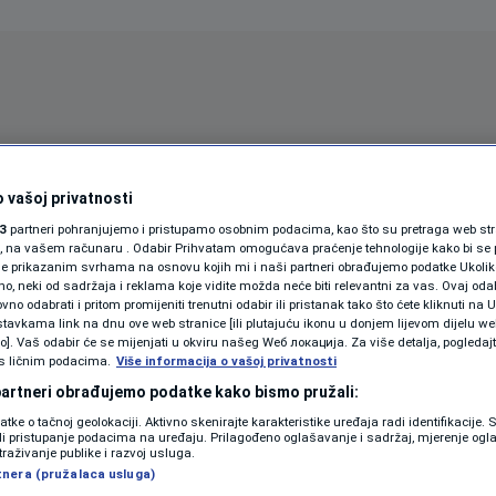
Oglas
 vašoj privatnosti
3
partneri pohranjujemo i pristupamo osobnim podacima, kao što su pretraga web stran
ori, na vašem računaru . Odabir Prihvatam omogućava praćenje tehnologije kako bi se 
je prikazanim svrhama na osnovu kojih mi i naši partneri obrađujemo podatke Ukoliko
 neki od sadržaja i reklama koje vidite možda neće biti relevantni za vas. Ovaj odab
no odabrati i pritom promijeniti trenutni odabir ili pristanak tako što ćete kliknuti na U
tavkama link na dnu ove web stranice [ili plutajuću ikonu u donjem lijevom dijelu we
vo]. Vaš odabir će se mijenjati u okviru našeg Wеб локација. Za više detalja, pogledaj
s ličnim podacima.
Više informacija o vašoj privatnosti
SPORT
SVIJET
MAGAZIN
 partneri obrađujemo podatke kako bismo pružali:
ZDRAVLJE
datke o tačnoj geolokaciji. Aktivno skenirajte karakteristike uređaja radi identifikacije.
ili pristupanje podacima na uređaju. Prilagođeno oglašavanje i sadržaj, mjerenje ogl
SHOWBIZ
traživanje publike i razvoj usluga.
tnera (pružalaca usluga)