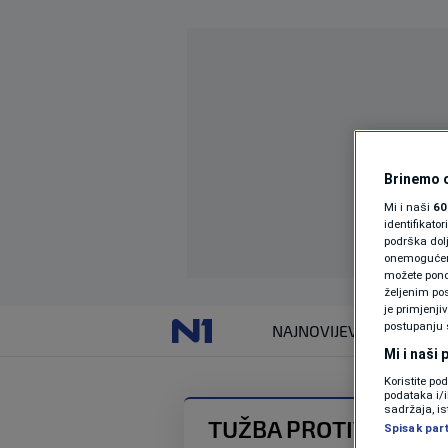
Brinemo o
Mi i naši
60
identifikat
podrška dol
onemogućeno,
možete ponov
željenim pos
je primjenji
postupanju 
NAJNOVIJE
VIJESTI
Mi i naši
Koristite po
podataka i/
sadržaja, is
TUŽBA PROTIV BIH
Spisak par