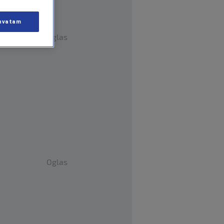
hvatam
Oglas
Oglas