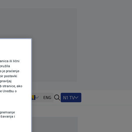
ica ili lični
pružila
 je praćenje
ir postavki
pravljaj
b stranice, ako
te Uredbu o
N1 TV
ENG
 Spremanje
ašavanja i