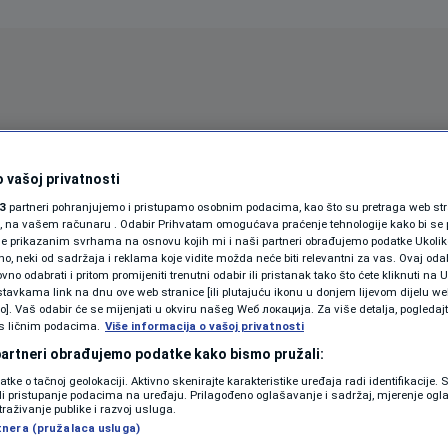
Oglas
 vašoj privatnosti
3
partneri pohranjujemo i pristupamo osobnim podacima, kao što su pretraga web stran
ori, na vašem računaru . Odabir Prihvatam omogućava praćenje tehnologije kako bi se 
je prikazanim svrhama na osnovu kojih mi i naši partneri obrađujemo podatke Ukoliko
 neki od sadržaja i reklama koje vidite možda neće biti relevantni za vas. Ovaj odab
no odabrati i pritom promijeniti trenutni odabir ili pristanak tako što ćete kliknuti na U
tavkama link na dnu ove web stranice [ili plutajuću ikonu u donjem lijevom dijelu we
vo]. Vaš odabir će se mijenjati u okviru našeg Wеб локација. Za više detalja, pogledaj
s ličnim podacima.
Više informacija o vašoj privatnosti
SPORT
SVIJET
MAGAZIN
 partneri obrađujemo podatke kako bismo pružali:
ZDRAVLJE
datke o tačnoj geolokaciji. Aktivno skenirajte karakteristike uređaja radi identifikacije.
ili pristupanje podacima na uređaju. Prilagođeno oglašavanje i sadržaj, mjerenje ogl
SHOWBIZ
traživanje publike i razvoj usluga.
tnera (pružalaca usluga)