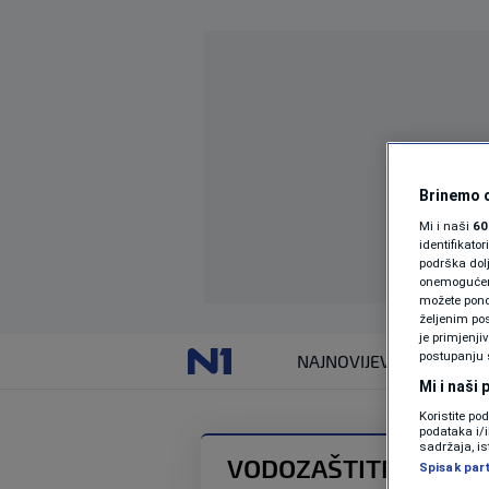
Brinemo o
Mi i naši
60
identifikat
podrška dol
onemogućeno,
možete ponov
željenim pos
je primjenji
postupanju 
NAJNOVIJE
VIJESTI
Mi i naši
Koristite po
podataka i/
sadržaja, is
VODOZAŠTITNA ZONA
Spisak par