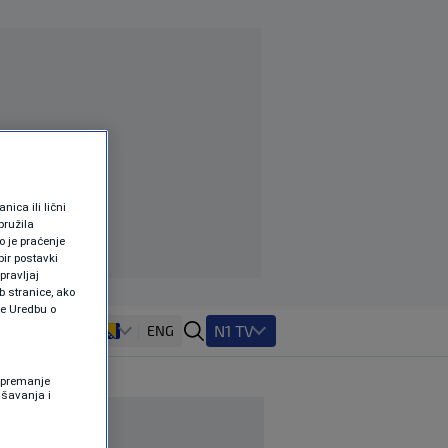
ica ili lični
pružila
 je praćenje
ir postavki
pravljaj
b stranice, ako
te Uredbu o
N1 TV
ENG
 Spremanje
ašavanja i