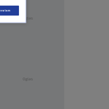
hvatam
Oglas
Oglas