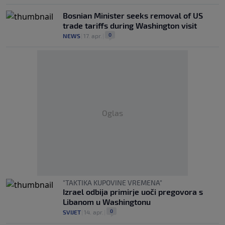
Bosnian Minister seeks removal of US
trade tariffs during Washington visit
0
NEWS
|
17. apr.
|
Oglas
"TAKTIKA KUPOVINE VREMENA"
Izrael odbija primirje uoči pregovora s
Libanom u Washingtonu
0
SVIJET
|
14. apr.
|