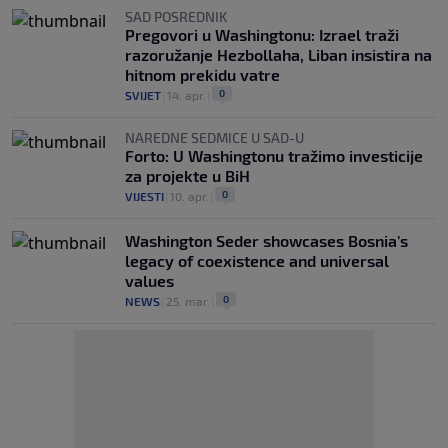
SAD POSREDNIK
Pregovori u Washingtonu: Izrael traži
razoružanje Hezbollaha, Liban insistira na
hitnom prekidu vatre
0
SVIJET
|
14. apr.
|
NAREDNE SEDMICE U SAD-U
Forto: U Washingtonu tražimo investicije
za projekte u BiH
0
VIJESTI
|
10. apr.
|
Washington Seder showcases Bosnia’s
legacy of coexistence and universal
values
0
NEWS
|
25. mar.
|