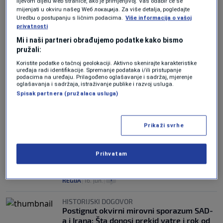
lijevom dijelu web stranice, ako je primjenjivo]. Vaš odabir će se
mijenjati u okviru našeg Wеб локација. Za više detalja, pogledajte
Uredbu o postupanju s ličnim podacima.
Više informacija o vašoj
privatnosti
Washington DC, Maryland i Connecticut
Mi i naši partneri obrađujemo podatke kako bismo
proglasili 11. juli Danom sjećanja na
pružali:
genocid u Srebrenici
Koristite podatke o tačnoj geolokaciji. Aktivno skenirajte karakteristike
0
VIJESTI
|
9. jul.
|
uređaja radi identifikacije. Spremanje podataka i/ili pristupanje
podacima na uređaju. Prilagođeno oglašavanje i sadržaj, mjerenje
oglašavanja i sadržaja, istraživanje publike i razvoj usluga.
SAZNAJE N1
Spisak partnera (pružalaca usluga)
Sjednica PIC-a zakazana za 30. juni: Hoće
li konačno biti izabran Schmidtov
nasljednik?
Prikaži svrhe
0
VIJESTI
|
25. jun.
|
Vučić iz Gruzije: Washington će smanjiti
Prihvatam
trupe u KFOR-u, očekujemo produženja
licence za NIS
1
REGIJA
|
16. jun.
|
HISTORIJSKI DOGOVOR
Postignut okvirni mirovni sporazum SAD-
a i Irana: Šta donosi prekid vatre i rok od