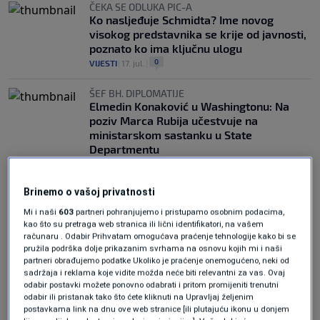
ČEKA SE ODLUKA PIC-A
Ko nasljeđuje Schmidta? Ime novog
visokog predstavnika se krije od javnosti,
poznato ko ima ključnu ulogu
0
VIJESTI
|
17. jul.
|
ŠEF BH. DIPLOMATIJE
Elmedin Konaković u Washingtonu: Na
poziv Marca Rubija učestvuje na
ministarskom sastanku u State
Departmentu
0
VIJESTI
|
15. jul.
|
Brinemo o vašoj privatnosti
Mi i naši
603
partneri pohranjujemo i pristupamo osobnim podacima,
kao što su pretraga web stranica ili lični identifikatori, na vašem
računaru . Odabir Prihvatam omogućava praćenje tehnologije kako bi se
pružila podrška dolje prikazanim svrhama na osnovu kojih mi i naši
partneri obrađujemo podatke Ukoliko je praćenje onemogućeno, neki od
Oglas
sadržaja i reklama koje vidite možda neće biti relevantni za vas. Ovaj
odabir postavki možete ponovno odabrati i pritom promijeniti trenutni
odabir ili pristanak tako što ćete kliknuti na Upravljaj željenim
postavkama link na dnu ove web stranice [ili plutajuću ikonu u donjem