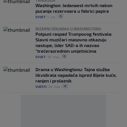
TRAGEDIJA
Washington: Jedanaest mrtvih nakon
pucanja rezervoara u fabrici papira
0
SVIJET
|
1. jun.
|
BIZARNI DOGAĐAJI U WASHINGTONU
Potpuni raspad Trumpovog festivala:
Slavni muzičari masovno otkazuju
nastupe, lider SAD-a ih nazvao
"trećerazrednim umjetnicima
0
SVIJET
|
30. maj.
|
Drama u Washingtonu: Tajna služba
likvidirala napadača ispred Bijele kuće,
ranjen i prolaznik
0
VIJESTI
|
24. maj.
|