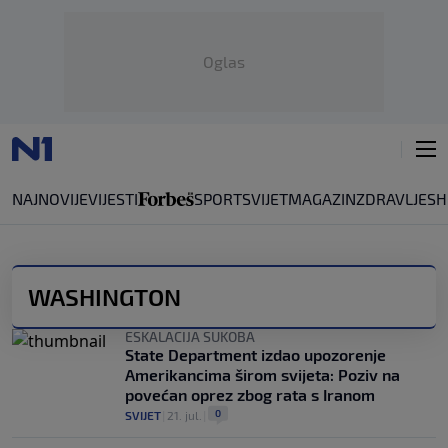
Oglas
NAJNOVIJE
VIJESTI
SPORT
SVIJET
MAGAZIN
ZDRAVLJE
SH
WASHINGTON
ESKALACIJA SUKOBA
State Department izdao upozorenje
Amerikancima širom svijeta: Poziv na
povećan oprez zbog rata s Iranom
0
SVIJET
|
21. jul.
|