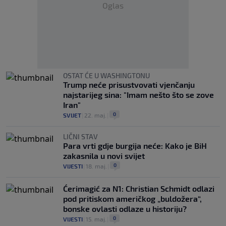
Oglas
OSTAT ĆE U WASHINGTONU
Trump neće prisustvovati vjenčanju
najstarijeg sina: "Imam nešto što se zove
Iran"
0
SVIJET
|
22. maj.
|
LIČNI STAV
Para vrti gdje burgija neće: Kako je BiH
zakasnila u novi svijet
0
VIJESTI
|
18. maj.
|
Ćerimagić za N1: Christian Schmidt odlazi
pod pritiskom američkog „buldožera“,
bonske ovlasti odlaze u historiju?
0
VIJESTI
|
15. maj.
|