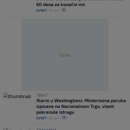
60 dana za konačni mir
0
SVIJET
|
15. jun.
|
Oglas
"8647"
Alarm u Washingtonu: Misteriozna poruka
ispisana na Nacionalnom Trgu, vlasti
pokrenule istragu
0
SVIJET
|
12. jun.
|