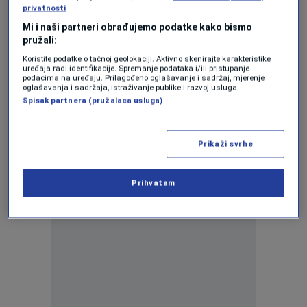
privatnosti
LJILJANI IM SMETAJU
Mi i naši partneri obrađujemo podatke kako bismo
Zastava Republike BiH osvanula na sahat-
pružali:
kuli u Počitelju, gradske vlasti traže hitno
uklanjanje i sankcije
Koristite podatke o tačnoj geolokaciji. Aktivno skenirajte karakteristike
uređaja radi identifikacije. Spremanje podataka i/ili pristupanje
0
VIJESTI
|
18. apr.
|
podacima na uređaju. Prilagođeno oglašavanje i sadržaj, mjerenje
oglašavanja i sadržaja, istraživanje publike i razvoj usluga.
Spisak partnera (pružalaca usluga)
Prikaži svrhe
Oglas
Prihvatam