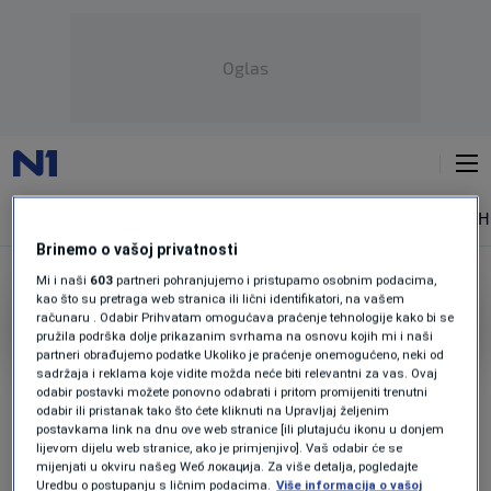
Oglas
NAJNOVIJE
VIJESTI
SPORT
SVIJET
MAGAZIN
ZDRAVLJE
SH
Brinemo o vašoj privatnosti
Mi i naši
603
partneri pohranjujemo i pristupamo osobnim podacima,
kao što su pretraga web stranica ili lični identifikatori, na vašem
ZASTAVA REPUBLIKE BIH
računaru . Odabir Prihvatam omogućava praćenje tehnologije kako bi se
pružila podrška dolje prikazanim svrhama na osnovu kojih mi i naši
partneri obrađujemo podatke Ukoliko je praćenje onemogućeno, neki od
OBJAVLJENI DETALJI
sadržaja i reklama koje vidite možda neće biti relevantni za vas. Ovaj
Sada Hasanić vozila u Doboju automobil
odabir postavki možete ponovno odabrati i pritom promijeniti trenutni
na kojem je istakla zastavu RBiH: Na kraju
odabir ili pristanak tako što ćete kliknuti na Upravljaj željenim
postavkama link na dnu ove web stranice [ili plutajuću ikonu u donjem
je uhapšena jer je nelegalno snimala
lijevom dijelu web stranice, ako je primjenjivo]. Vaš odabir će se
policajce
mijenjati u okviru našeg Wеб локација. Za više detalja, pogledajte
0
VIJESTI
|
2. jul.
|
Uredbu o postupanju s ličnim podacima.
Više informacija o vašoj