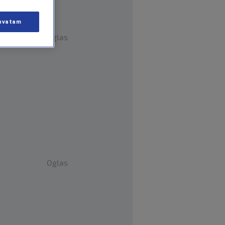
hvatam
Oglas
Oglas