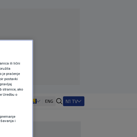
ica ili lični
pružila
 je praćenje
ir postavki
pravljaj
b stranice, ako
te Uredbu o
N1 TV
ENG
 Spremanje
ašavanja i