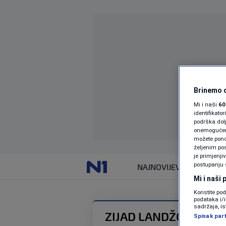
Brinemo o
Mi i naši
60
identifikat
podrška dol
onemogućeno,
možete ponov
željenim pos
je primjenji
postupanju 
NAJNOVIJE
VIJESTI
Mi i naši
Koristite po
podataka i/
sadržaja, is
ZIJAD LANDŽO
Spisak par