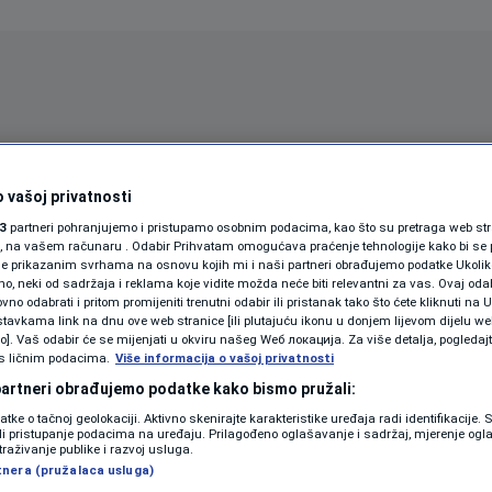
Oglas
 vašoj privatnosti
3
partneri pohranjujemo i pristupamo osobnim podacima, kao što su pretraga web stran
ori, na vašem računaru . Odabir Prihvatam omogućava praćenje tehnologije kako bi se 
je prikazanim svrhama na osnovu kojih mi i naši partneri obrađujemo podatke Ukoliko
 neki od sadržaja i reklama koje vidite možda neće biti relevantni za vas. Ovaj odab
no odabrati i pritom promijeniti trenutni odabir ili pristanak tako što ćete kliknuti na U
tavkama link na dnu ove web stranice [ili plutajuću ikonu u donjem lijevom dijelu we
vo]. Vaš odabir će se mijenjati u okviru našeg Wеб локација. Za više detalja, pogledaj
s ličnim podacima.
Više informacija o vašoj privatnosti
SPORT
SVIJET
MAGAZIN
 partneri obrađujemo podatke kako bismo pružali:
ZDRAVLJE
datke o tačnoj geolokaciji. Aktivno skenirajte karakteristike uređaja radi identifikacije.
ili pristupanje podacima na uređaju. Prilagođeno oglašavanje i sadržaj, mjerenje ogl
SHOWBIZ
traživanje publike i razvoj usluga.
tnera (pružalaca usluga)