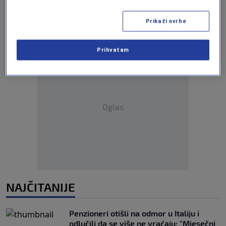
Prikaži svrhe
Prihvatam
Oglas
NAJČITANIJE
Penzioneri otišli na odmor u Italiju i
odlučili da se više ne vraćaju: "Mjesečni