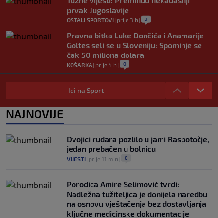
Tužne vijesti: Preminuo nekadašnji
prvak Jugoslavije
0
OSTALI SPORTOVI
|
prije 3 h
|
Pravna bitka Luke Dončića i Anamarije
Goltes seli se u Sloveniju: Spominje se
čak 50 miliona dolara
0
KOŠARKA
|
prije 4 h
|
Danas počinje nova sezona šampionata
BiH: Željezničar protiv novajlije na
Idi na Sport
Grbavici
0
NOGOMET
|
prije 4 h
|
NAJNOVIJE
Infantino u jeku brojnih kritika, dobio
javnu podršku jednog nogometnog
Dvojici rudara pozlilo u jami Raspotočje,
saveza, ali i jednu kritiku
jedan prebačen u bolnicu
0
NOGOMET
|
prije 4 h
|
0
VIJESTI
|
prije 11 min
|
Porodica Amire Selimović tvrdi:
Nadležna tužiteljica je donijela naredbu
na osnovu vještačenja bez dostavljanja
ključne medicinske dokumentacije