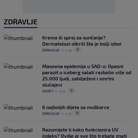
ZDRAVLJE
Krema ili sprej za sunčanje?
Dermatolozi otkrili šta je bolji izbor
0
ZDRAVLJE
|
6. aug.
|
Masovna epidemija u SAD-u: Opasni
parazit u iceberg salati razbolio više od
25.000 ljudi, zabilježeni i smrtni
slučajevi
0
SVIJET
|
6. aug.
|
6 najboljih dijeta za muškarce
0
ZDRAVLJE
|
5. aug.
|
Razumijete li kako funkcionira UV
indeks? Ovdje je sve što trebate znati