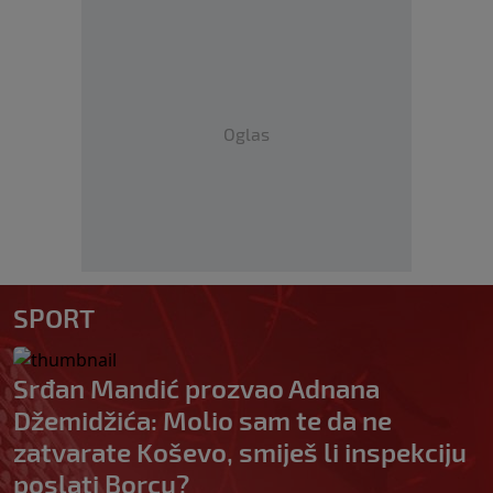
Oglas
SPORT
Srđan Mandić prozvao Adnana
Džemidžića: Molio sam te da ne
zatvarate Koševo, smiješ li inspekciju
poslati Borcu?