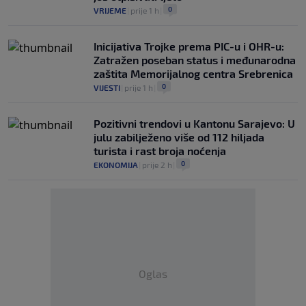
0
VRIJEME
|
prije 1 h
|
Inicijativa Trojke prema PIC-u i OHR-u:
Zatražen poseban status i međunarodna
zaštita Memorijalnog centra Srebrenica
0
VIJESTI
|
prije 1 h
|
Pozitivni trendovi u Kantonu Sarajevo: U
julu zabilježeno više od 112 hiljada
turista i rast broja noćenja
0
EKONOMIJA
|
prije 2 h
|
Oglas