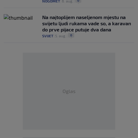
0
NOGOMET
|
6. aug.
|
Na najtoplijem naseljenom mjestu na
svijetu ljudi rukama vade so, a karavan
do prve pijace putuje dva dana
0
SVIJET
|
5. aug.
|
Oglas