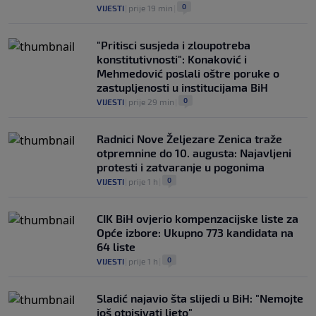
0
VIJESTI
|
prije 19 min
|
"Pritisci susjeda i zloupotreba
konstitutivnosti": Konaković i
Mehmedović poslali oštre poruke o
zastupljenosti u institucijama BiH
0
VIJESTI
|
prije 29 min
|
Radnici Nove Željezare Zenica traže
otpremnine do 10. augusta: Najavljeni
protesti i zatvaranje u pogonima
0
VIJESTI
|
prije 1 h
|
CIK BiH ovjerio kompenzacijske liste za
Opće izbore: Ukupno 773 kandidata na
64 liste
0
VIJESTI
|
prije 1 h
|
Sladić najavio šta slijedi u BiH: "Nemojte
još otpisivati ljeto"