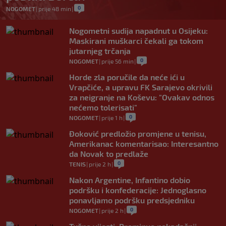
0
NOGOMET
|
prije 48 min
|
Nogometni sudija napadnut u Osijeku:
Maskirani muškarci čekali ga tokom
jutarnjeg trčanja
0
NOGOMET
|
prije 56 min
|
Horde zla poručile da neće ići u
Vrapčiće, a upravu FK Sarajevo okrivili
za neigranje na Koševu: "Ovakav odnos
nećemo tolerisati"
0
NOGOMET
|
prije 1 h
|
Đoković predložio promjene u tenisu,
Amerikanac komentarisao: Interesantno
da Novak to predlaže
0
TENIS
|
prije 2 h
|
Nakon Argentine, Infantino dobio
podršku i konfederacije: Jednoglasno
ponavljamo podršku predsjedniku
0
NOGOMET
|
prije 2 h
|