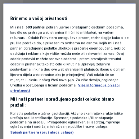
Brinemo o vašoj privatnosti
Mi i naši
603
partneri pohranjujemo i pristupamo osobnim podacima,
kao što su pretraga web stranica ili lični identifikatori, na vašem
Oglas
računaru . Odabir Prihvatam omogućava praćenje tehnologije kako bi se
pružila podrška dolje prikazanim svrhama na osnovu kojih mi i naši
partneri obrađujemo podatke Ukoliko je praćenje onemogućeno, neki od
sadržaja i reklama koje vidite možda neće biti relevantni za vas. Ovaj
odabir postavki možete ponovno odabrati i pritom promijeniti trenutni
odabir ili pristanak tako što ćete kliknuti na Upravljaj željenim
postavkama link na dnu ove web stranice [ili plutajuću ikonu u donjem
lijevom dijelu web stranice, ako je primjenjivo]. Vaš odabir će se
mijenjati u okviru našeg Wеб локација. Za više detalja, pogledajte
KAKVO JE TVOJE MIŠLJENJE O OVOME?
Uredbu o postupanju s ličnim podacima.
Više informacija o vašoj
privatnosti
Učestvuj u diskusiji ili pročitaj komentare
Mi i naši partneri obrađujemo podatke kako bismo
pružali:
Budi prvi koji će ostaviti komentar
Koristite podatke o tačnoj geolokaciji. Aktivno skenirajte karakteristike
uređaja radi identifikacije. Spremanje podataka i/ili pristupanje
podacima na uređaju. Prilagođeno oglašavanje i sadržaj, mjerenje
oglašavanja i sadržaja, istraživanje publike i razvoj usluga.
Spisak partnera (pružalaca usluga)
Pratite nas na društvenim mrežama