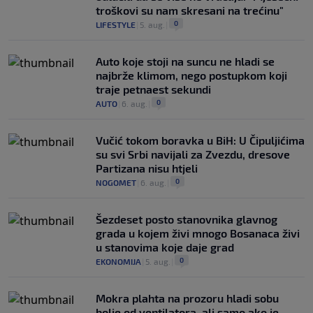
troškovi su nam skresani na trećinu"
0
LIFESTYLE
|
5. aug.
|
Auto koje stoji na suncu ne hladi se
najbrže klimom, nego postupkom koji
traje petnaest sekundi
0
AUTO
|
6. aug.
|
Vučić tokom boravka u BiH: U Čipuljićima
su svi Srbi navijali za Zvezdu, dresove
Partizana nisu htjeli
0
NOGOMET
|
6. aug.
|
Šezdeset posto stanovnika glavnog
grada u kojem živi mnogo Bosanaca živi
u stanovima koje daje grad
0
EKONOMIJA
|
5. aug.
|
Mokra plahta na prozoru hladi sobu
bolje od ventilatora, ali samo ako je