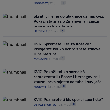
1
NOGOMET
|
22. jun.
|
Skrati vrijeme do utakmice uz naš kviz:
Pokaži šta znaš o Zmajevima i zauzmi
prvo mjesto na tabeli
1
LIFESTYLE
|
12. jun.
|
KVIZ: Spremate li se za Koševo?
Provjerite koliko dobro znate stihove
Dine Merlina
1
MAGAZIN
|
31. mar.
|
KVIZ: Pokaži koliko poznaješ
reprezentaciju Bosne i Hercegovine i
zauzmi prvo mjesto na tabeli navijača
0
NOGOMET
|
31. mar.
|
KVIZ: Poznajete li bh. sport i sportiste?
0
OSTALI SPORTOVI
|
23. mar.
|