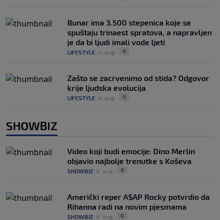
Bunar imа 3.500 stepenica koje se
spuštaju trinaest spratova, a napravljen
je da bi ljudi imali vode ljeti
0
LIFESTYLE
|
4. aug.
|
Zašto se zacrvenimo od stida? Odgovor
krije ljudska evolucija
0
LIFESTYLE
|
4. aug.
|
SHOWBIZ
Video koji budi emocije: Dino Merlin
objavio najbolje trenutke s Koševa
0
SHOWBIZ
|
6. aug.
|
Američki reper A$AP Rocky potvrdio da
Rihanna radi na novim pjesmama
0
SHOWBIZ
|
6. aug.
|