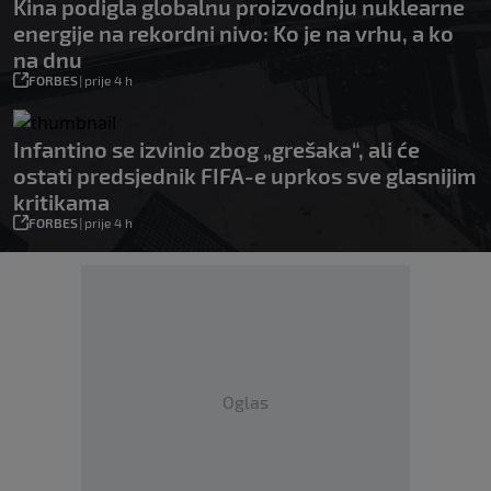
Kina podigla globalnu proizvodnju nuklearne
energije na rekordni nivo: Ko je na vrhu, a ko
na dnu
FORBES
|
prije 4 h
Infantino se izvinio zbog „grešaka“, ali će
ostati predsjednik FIFA-e uprkos sve glasnijim
kritikama
FORBES
|
prije 4 h
Oglas