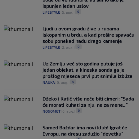
ispunjen jedan uslov
0
LIFESTYLE
|
5. aug.
|
Ljudi u ovom gradu žive u rupama
iskopanim u brdu, a kad prošire spavaću
sobu ponekad nađu drago kamenje
0
LIFESTYLE
|
2. aug.
|
Uz Zemlju već sto godina putuje još
jedan objekat, a kineska sonda ga je
prošlog mjeseca prvi put snimila izbliza
0
NAUKA
|
6. aug.
|
Džeko i Katić više neće biti cimeri: "Sada
će morati kuhati za nju, ne za mene..."
0
NOGOMET
|
6. aug.
|
Samed Baždar ima novi klub! Igrat će
Evropu, na dresu zadužio "devetku"