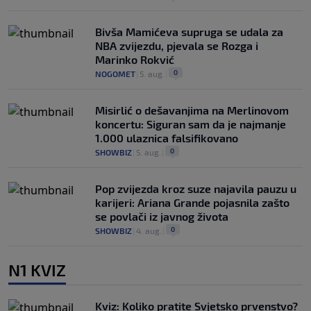
Bivša Mamićeva supruga se udala za
NBA zvijezdu, pjevala se Rozga i
Marinko Rokvić
0
NOGOMET
|
5. aug.
|
Misirlić o dešavanjima na Merlinovom
koncertu: Siguran sam da je najmanje
1.000 ulaznica falsifikovano
0
SHOWBIZ
|
5. aug.
|
Pop zvijezda kroz suze najavila pauzu u
karijeri: Ariana Grande pojasnila zašto
se povlači iz javnog života
0
SHOWBIZ
|
4. aug.
|
N1 KVIZ
Kviz: Koliko pratite Svjetsko prvenstvo?