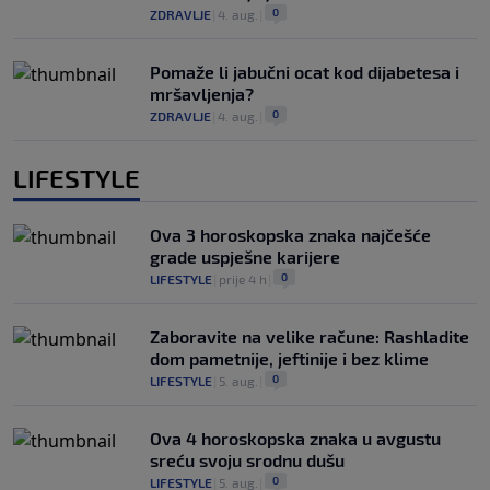
0
ZDRAVLJE
|
4. aug.
|
Pomaže li jabučni ocat kod dijabetesa i
mršavljenja?
0
ZDRAVLJE
|
4. aug.
|
LIFESTYLE
Ova 3 horoskopska znaka najčešće
grade uspješne karijere
0
LIFESTYLE
|
prije 4 h
|
Zaboravite na velike račune: Rashladite
dom pametnije, jeftinije i bez klime
0
LIFESTYLE
|
5. aug.
|
Ova 4 horoskopska znaka u avgustu
sreću svoju srodnu dušu
0
LIFESTYLE
|
5. aug.
|