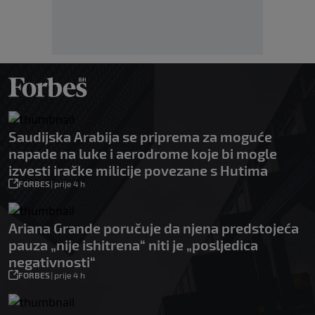
Saudijska Arabija se priprema za moguće
napade na luke i aerodrome koje bi mogle
izvesti iračke milicije povezane s Hutima
FORBES
|
prije 4 h
Ariana Grande poručuje da njena predstojeća
pauza „nije ishitrena“ niti je „posljedica
negativnosti“
FORBES
|
prije 4 h