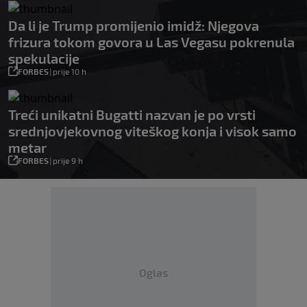
Da li je Trump promijenio imidž: Njegova
frizura tokom govora u Las Vegasu pokrenula
spekulacije
FORBES
|
prije 10 h
Treći unikatni Bugatti nazvan je po vrsti
srednjovjekovnog viteškog konja i visok samo
metar
FORBES
|
prije 9 h
Oglas