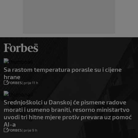
Sa rastom temperatura porasle su i cijene
hrane
FORBES
|
prije 11 h
Srednjoškolci u Danskoj će pismene radove
morati i usmeno braniti, resorno ministartvo
uvodi tri hitne mjere protiv prevara uz pomoć
AI-a
FORBES
|
prije 9 h