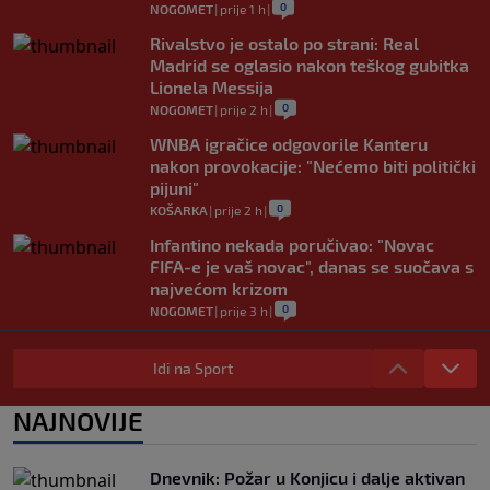
0
NOGOMET
|
prije 1 h
|
Rivalstvo je ostalo po strani: Real
Madrid se oglasio nakon teškog gubitka
Lionela Messija
0
NOGOMET
|
prije 2 h
|
WNBA igračice odgovorile Kanteru
nakon provokacije: "Nećemo biti politički
pijuni"
0
KOŠARKA
|
prije 2 h
|
Infantino nekada poručivao: "Novac
FIFA-e je vaš novac", danas se suočava s
najvećom krizom
0
NOGOMET
|
prije 3 h
|
Enes Kanter Freedom želi na WNBA
draft: Neobičnim potezom pokušava
Idi na Sport
ukazati na pravila lige
0
KOŠARKA
|
prije 3 h
|
NAJNOVIJE
Jakirovićev Hull City doživio prvi poraz
na pripremama, bolji bio Eintracht
Dnevnik: Požar u Konjicu i dalje aktivan
0