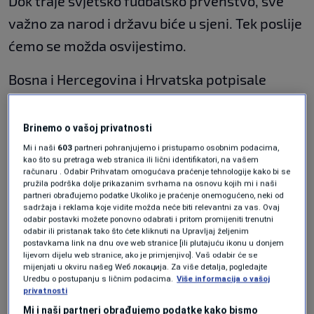
Dok traje svjetsko fudbalsko prvenstvo, sve
važno za narod i državu biće u sjeni. Tek poslije
ćemo se možda osvijestimo.
Bosna i Hercegovina i Hrvatska potpisale
ugovor o graničnim prelazima, među kojima je i
sporni privremeno otvoreni prelaz Gradiška.
Brinemo o vašoj privatnosti
Mi i naši
603
partneri pohranjujemo i pristupamo osobnim podacima,
U Sarajevu održana konferencija Evropske
kao što su pretraga web stranica ili lični identifikatori, na vašem
računaru . Odabir Prihvatam omogućava praćenje tehnologije kako bi se
pučke stranke. Razgovarano o aktuelnoj
pružila podrška dolje prikazanim svrhama na osnovu kojih mi i naši
partneri obrađujemo podatke Ukoliko je praćenje onemogućeno, neki od
političkoj situaciji i evropskim integracijama.
sadržaja i reklama koje vidite možda neće biti relevantni za vas. Ovaj
odabir postavki možete ponovno odabrati i pritom promijeniti trenutni
Potpisana i deklaracija.
odabir ili pristanak tako što ćete kliknuti na Upravljaj željenim
postavkama link na dnu ove web stranice [ili plutajuću ikonu u donjem
lijevom dijelu web stranice, ako je primjenjivo]. Vaš odabir će se
U drami oko opstanka ili nestanka OHR-a
mijenjati u okviru našeg Wеб локација. Za više detalja, pogledajte
pitanje evropskog puta BiH je između reformi,
Uredbu o postupanju s ličnim podacima.
Više informacija o vašoj
privatnosti
kompromisa i međunarodnog nadzora. Može li
Mi i naši partneri obrađujemo podatke kako bismo