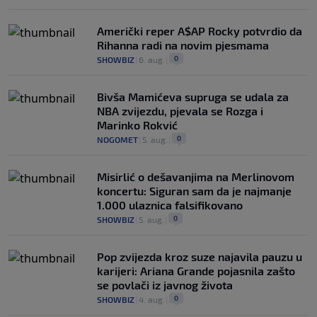
Američki reper A$AP Rocky potvrdio da
Rihanna radi na novim pjesmama
0
SHOWBIZ
|
6. aug.
|
Bivša Mamićeva supruga se udala za
NBA zvijezdu, pjevala se Rozga i
Marinko Rokvić
0
NOGOMET
|
5. aug.
|
Misirlić o dešavanjima na Merlinovom
koncertu: Siguran sam da je najmanje
1.000 ulaznica falsifikovano
0
SHOWBIZ
|
5. aug.
|
Pop zvijezda kroz suze najavila pauzu u
karijeri: Ariana Grande pojasnila zašto
se povlači iz javnog života
0
SHOWBIZ
|
4. aug.
|