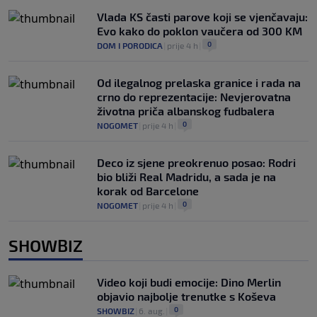
Vlada KS časti parove koji se vjenčavaju:
Evo kako do poklon vaučera od 300 KM
0
DOM I PORODICA
|
prije 4 h
|
Od ilegalnog prelaska granice i rada na
crno do reprezentacije: Nevjerovatna
životna priča albanskog fudbalera
0
NOGOMET
|
prije 4 h
|
Deco iz sjene preokrenuo posao: Rodri
bio bliži Real Madridu, a sada je na
korak od Barcelone
0
NOGOMET
|
prije 4 h
|
SHOWBIZ
Video koji budi emocije: Dino Merlin
objavio najbolje trenutke s Koševa
0
SHOWBIZ
|
6. aug.
|