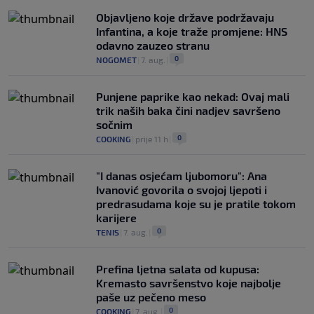
Objavljeno koje države podržavaju
Infantina, a koje traže promjene: HNS
odavno zauzeo stranu
0
NOGOMET
|
7. aug.
|
Punjene paprike kao nekad: Ovaj mali
trik naših baka čini nadjev savršeno
sočnim
0
COOKING
|
prije 11 h
|
"I danas osjećam ljubomoru": Ana
Ivanović govorila o svojoj ljepoti i
predrasudama koje su je pratile tokom
karijere
0
TENIS
|
7. aug.
|
Prefina ljetna salata od kupusa:
Kremasto savršenstvo koje najbolje
paše uz pečeno meso
0
COOKING
|
7. aug.
|