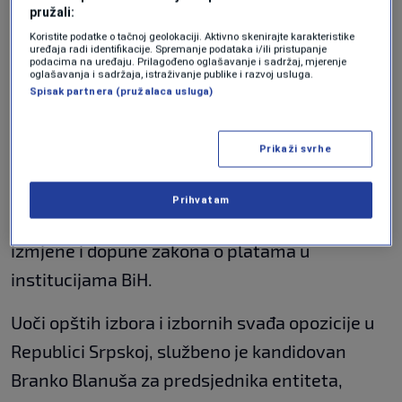
evropski put zamijeniti bonske ovlasti?
pružali:
Koristite podatke o tačnoj geolokaciji. Aktivno skenirajte karakteristike
uređaja radi identifikacije. Spremanje podataka i/ili pristupanje
podacima na uređaju. Prilagođeno oglašavanje i sadržaj, mjerenje
oglašavanja i sadržaja, istraživanje publike i razvoj usluga.
Spisak partnera (pružalaca usluga)
Prikaži svrhe
Nakon dugo vremena deblokada državnog
Prihvatam
Doma naroda. Od svega usvojene samo
izmjene i dopune zakona o platama u
institucijama BiH.
Uoči opštih izbora i izbornih svađa opozicije u
Republici Srpskoj, službeno je kandidovan
Branko Blanuša za predsjednika entiteta,