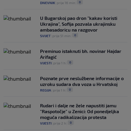
NOGOMET
|
prije 3 h
|
0
DNEVNIK
|
prije 16 min
|
U Bugarskoj pao dron "kakav koristi
Ukrajina", Sofija pozvala ukrajinsku
ambasadoricu na razgovor
0
SVIJET
|
prije 51 min
|
Preminuo istaknuti bh. novinar Hajdar
Arifagić
0
VIJESTI
|
prije 1 h
|
Poznate prve neslužbene informacije o
uzroku sudara dva voza u Hrvatskoj
0
REGIJA
|
prije 1 h
|
Rudari i dalje ne žele napustiti jamu
"Raspotočje" u Zenici: Od ponedjeljka
moguća radikalizacija protesta
0
VIJESTI
|
prije 2 h
|