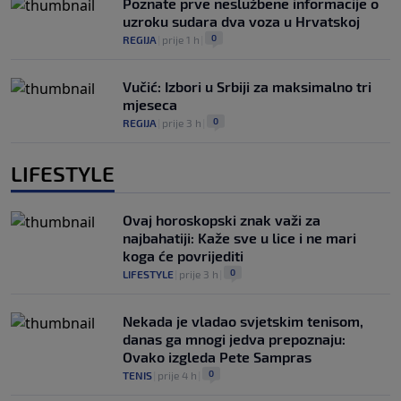
Poznate prve neslužbene informacije o
uzroku sudara dva voza u Hrvatskoj
0
REGIJA
|
prije 1 h
|
Vučić: Izbori u Srbiji za maksimalno tri
mjeseca
0
REGIJA
|
prije 3 h
|
LIFESTYLE
Ovaj horoskopski znak važi za
najbahatiji: Kaže sve u lice i ne mari
koga će povrijediti
0
LIFESTYLE
|
prije 3 h
|
Nekada je vladao svjetskim tenisom,
danas ga mnogi jedva prepoznaju:
Ovako izgleda Pete Sampras
0
TENIS
|
prije 4 h
|