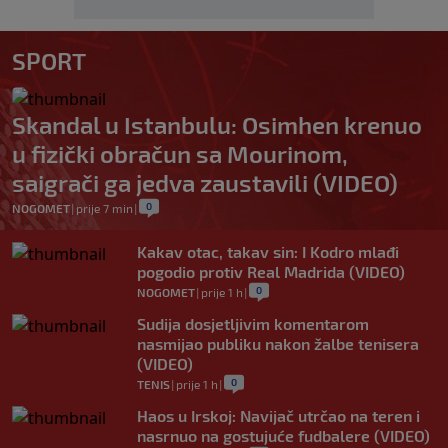
SPORT
Skandal u Istanbulu: Osimhen krenuo
u fizički obračun sa Mourinom,
saigrači ga jedva zaustavili (VIDEO)
0
NOGOMET
|
prije 7 min
|
Kakav otac, takav sin: I Kodro mlađi
pogodio protiv Real Madrida (VIDEO)
0
NOGOMET
|
prije 1 h
|
Sudija dosjetljivim komentarom
nasmijao publiku nakon žalbe tenisera
(VIDEO)
0
TENIS
|
prije 1 h
|
Haos u Irskoj: Navijač utrčao na teren i
nasrnuo na gostujuće fudbalere (VIDEO)