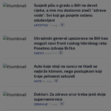
Susjedi pišu o gradu u BiH na devet
rijeka, a ime mu doslovno znači "zdrava
voda": Svi koji ga posjete ostanu
oduševljeni
0
LIFESTYLE
|
7. aug.
|
Ukrajinski general upozorava na BiH kao
mogući novi front ruskog hibridnog rata:
Posebno izdvaja Brčko
0
VIJESTI
|
prije 11 h
|
Auto koje stoji na suncu ne hladi se
najbrže klimom, nego postupkom koji
traje petnaest sekundi
0
AUTO
|
6. aug.
|
Doktori: Za zdravo srce treba jesti dvije
supernamirnice
0
ZDRAVLJE
|
7. aug.
|