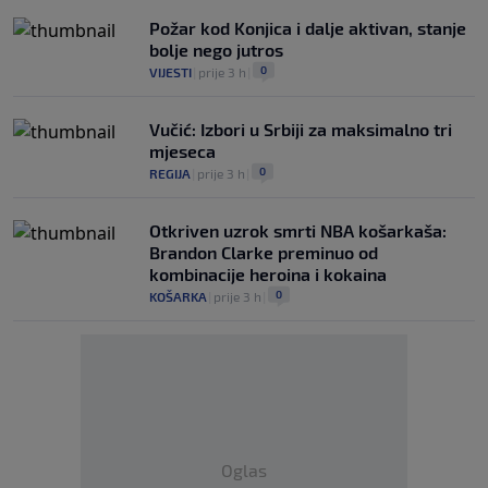
Požar kod Konjica i dalje aktivan, stanje
bolje nego jutros
0
VIJESTI
|
prije 3 h
|
Vučić: Izbori u Srbiji za maksimalno tri
mjeseca
0
REGIJA
|
prije 3 h
|
Otkriven uzrok smrti NBA košarkaša:
Brandon Clarke preminuo od
kombinacije heroina i kokaina
0
KOŠARKA
|
prije 3 h
|
Oglas