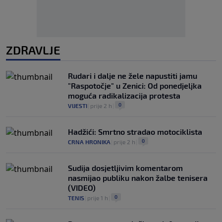
ZDRAVLJE
Rudari i dalje ne žele napustiti jamu
"Raspotočje" u Zenici: Od ponedjeljka
moguća radikalizacija protesta
0
VIJESTI
|
prije 2 h
|
Hadžići: Smrtno stradao motociklista
0
CRNA HRONIKA
|
prije 2 h
|
Sudija dosjetljivim komentarom
nasmijao publiku nakon žalbe tenisera
(VIDEO)
0
TENIS
|
prije 1 h
|