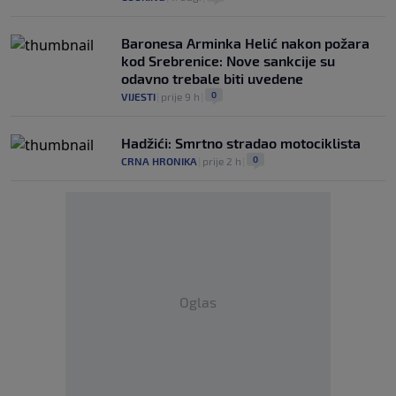
Baronesa Arminka Helić nakon požara
kod Srebrenice: Nove sankcije su
odavno trebale biti uvedene
0
VIJESTI
|
prije 9 h
|
Hadžići: Smrtno stradao motociklista
0
CRNA HRONIKA
|
prije 2 h
|
Oglas