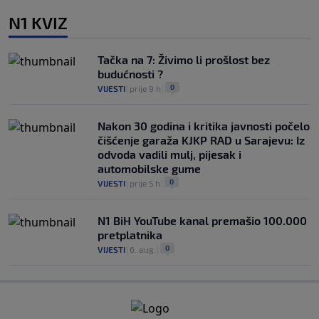
N1 KVIZ
Tačka na 7: Živimo li prošlost bez
budućnosti ?
0
VIJESTI
|
prije 9 h
|
Nakon 30 godina i kritika javnosti počelo
čišćenje garaža KJKP RAD u Sarajevu: Iz
odvoda vadili mulj, pijesak i
automobilske gume
0
VIJESTI
|
prije 5 h
|
N1 BiH YouTube kanal premašio 100.000
pretplatnika
0
VIJESTI
|
6. aug.
|