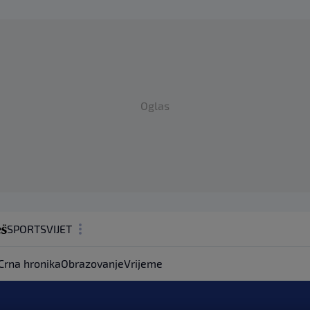
Oglas
SPORT
SVIJET
MAGAZIN
Crna hronika
Obrazovanje
Vrijeme
ZDRAVLJE