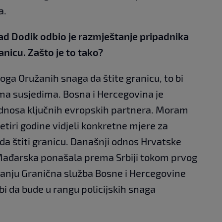
a.
ad Dodik odbio je razmještanje pripadnika
nicu. Zašto je to tako?
loga Oružanih snaga da štite granicu, to bi
ma susjedima. Bosna i Hercegovina je
odnosa ključnih evropskih partnera. Moram
etiri godine vidjeli konkretne mjere za
da štiti granicu. Današnji odnos Hrvatske
 Mađarska ponašala prema Srbiji tokom prvog
tanju Granična služba Bosne i Hercegovine
bi da bude u rangu policijskih snaga