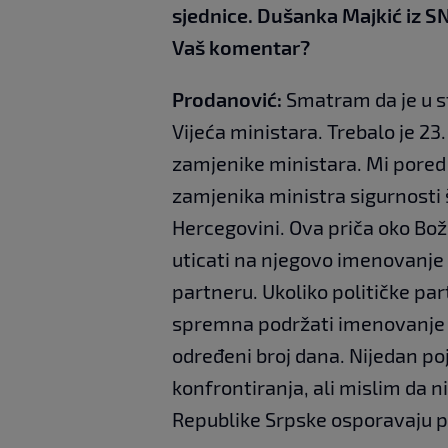
sjednice. Dušanka Majkić iz SN
Vaš komentar?
Prodanović:
Smatram da je u s
Vijeća ministara. Trebalo je 23
zamjenike ministara. Mi por
zamjenika ministra sigurnosti š
Hercegovini. Ova priča oko Bo
uticati na njegovo imenovanje 
partneru. Ukoliko političke par
spremna podržati imenovanje -
određeni broj dana. Nijedan po
konfrontiranja, ali mislim da 
Republike Srpske osporavaju par