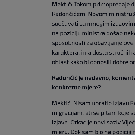
Mektić:
Tokom primopredaje du
Radončićem. Novom ministru že
suočavati sa mnogim izazovima. 
na poziciju ministra došao ne
sposobnosti za obavljanje ove f
karaktera, ima dosta stručnih 
oblast kako bi donosili dobre o
Radončić je nedavno, komentar
konkretne mjere?
Mektić: Nisam upratio izjavu R
migracijam, ali se pitam koje s
izjave. Otkad je novi saziv Vij
mjeru. Dok sam bio na poziciji