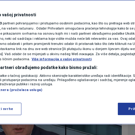
kako je protekao
SHOWBIZ
KOLUMNE
 vašoj privatnosti
ončićem
3
partneri pohranjujemo i pristupamo osobnim podacima, kao što su pretraga web stran
ori, na vašem računaru . Odabir Prihvatam omogućava praćenje tehnologije kako bi se 
je prikazanim svrhama na osnovu kojih mi i naši partneri obrađujemo podatke Ukoliko
0
10:44
VIJESTI
komentara
>
|
|
 neki od sadržaja i reklama koje vidite možda neće biti relevantni za vas. Ovaj odab
PODCAST
no odabrati i pritom promijeniti trenutni odabir ili pristanak tako što ćete kliknuti na U
tavkama link na dnu ove web stranice [ili plutajuću ikonu u donjem lijevom dijelu we
N1 SPECIJAL
vo]. Vaš odabir će se mijenjati u okviru našeg Wеб локација. Za više detalja, pogledaj
s ličnim podacima.
Više
Više informacija o vašoj privatnosti
FENOMENI
 partneri obrađujemo podatke kako bismo pružali:
datke o tačnoj geolokaciji. Aktivno skenirajte karakteristike uređaja radi identifikacije.
NEISTRAŽENO
ili pristupanje podacima na uređaju. Prilagođeno oglašavanje i sadržaj, mjerenje ogl
traživanje publike i razvoj usluga.
tnera (pružalaca usluga)
VIRALNO
FOTO
ži svrhe
Pri
PROMO
VIDEO