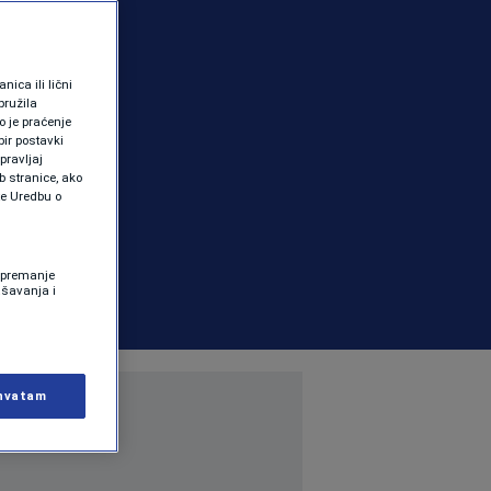
ica ili lični
pružila
 je praćenje
ir postavki
pravljaj
b stranice, ako
te Uredbu o
 Spremanje
ašavanja i
hvatam