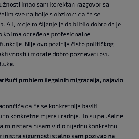
žnosti imao sam korektan razgovor sa
lim sve najbolje s obzirom da će se
Ali, moje mišljenje je da bi bilo dobro da je
ko ko ima određene profesionalne
unkcije. Nije ovo pozicija čisto političkog
aktivnosti i morate dobro poznavati ovu
dluke.
išući problem ilegalnih migracaija, najavio
adončića da će se konkretnije baviti
u to konkretne mjere i radnje. To su paušalne
eća ministara nisam vidio nijednu konkretnu
 ministra sigurnosti stalno sam pozivao na