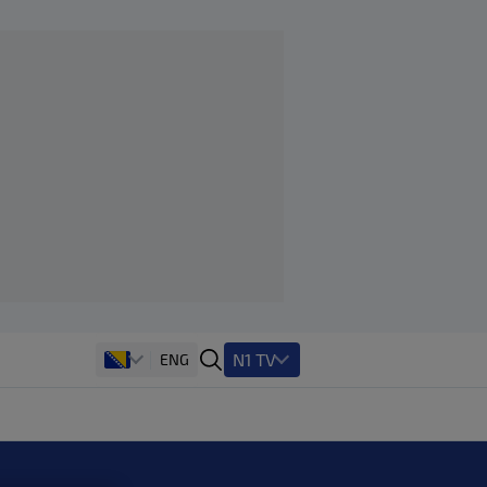
N1 TV
ENG