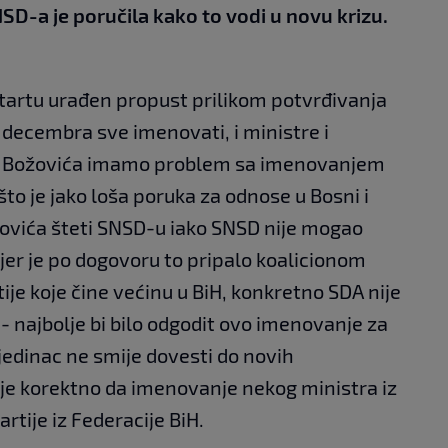
SD-a je poručila kako to vodi u novu krizu.
tartu urađen propust prilikom potvrđivanja
. decembra sve imenovati, i ministre i
ed Božovića imamo problem sa imenovanjem
to je jako loša poruka za odnose u Bosni i
žovića šteti SNSD-u iako SNSD nije mogao
jer je po dogovoru to pripalo koalicionom
tije koje čine većinu u BiH, konkretno SDA nije
 najbolje bi bilo odgodit ovo imenovanje za
jedinac ne smije dovesti do novih
nije korektno da imenovanje nekog ministra iz
tije iz Federacije BiH.