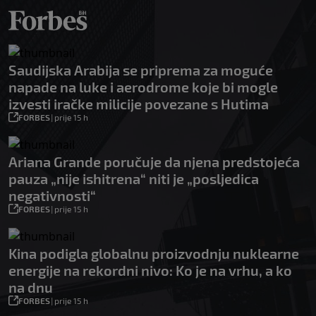
Saudijska Arabija se priprema za moguće
napade na luke i aerodrome koje bi mogle
izvesti iračke milicije povezane s Hutima
FORBES
|
prije 15 h
Ariana Grande poručuje da njena predstojeća
pauza „nije ishitrena“ niti je „posljedica
negativnosti“
FORBES
|
prije 15 h
Kina podigla globalnu proizvodnju nuklearne
energije na rekordni nivo: Ko je na vrhu, a ko
na dnu
FORBES
|
prije 15 h