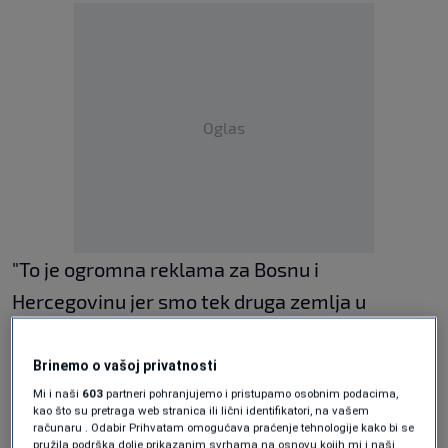
Oglas
"To je ogromna reklama za Bosnu i
Hercegovinu jer smo tek druga zemlja u
regionu, od 1966. godine od kada se nagrada
dodjeljuje, koja je dobila nagradu", rekao je
Brinemo o vašoj privatnosti
Arnaut.
Mi i naši
603
partneri pohranjujemo i pristupamo osobnim podacima,
kao što su pretraga web stranica ili lični identifikatori, na vašem
računaru . Odabir Prihvatam omogućava praćenje tehnologije kako bi se
pružila podrška dolje prikazanim svrhama na osnovu kojih mi i naši