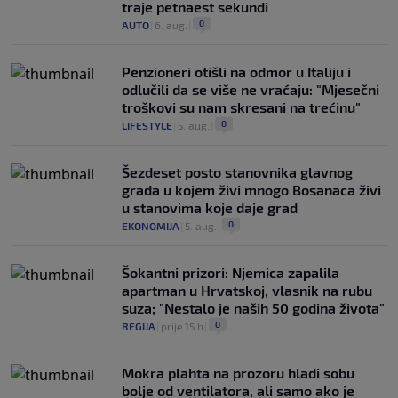
traje petnaest sekundi
0
AUTO
|
6. aug.
|
Penzioneri otišli na odmor u Italiju i
odlučili da se više ne vraćaju: "Mjesečni
troškovi su nam skresani na trećinu"
0
LIFESTYLE
|
5. aug.
|
Šezdeset posto stanovnika glavnog
grada u kojem živi mnogo Bosanaca živi
u stanovima koje daje grad
0
EKONOMIJA
|
5. aug.
|
Šokantni prizori: Njemica zapalila
apartman u Hrvatskoj, vlasnik na rubu
suza; "Nestalo je naših 50 godina života"
0
REGIJA
|
prije 15 h
|
Mokra plahta na prozoru hladi sobu
bolje od ventilatora, ali samo ako je