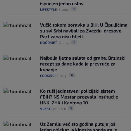
ispunjen jedan uslov
0
LIFESTYLE
|
5. aug.
|
Vučić tokom boravka u BiH: U Čipuljićima
su svi Srbi navijali za Zvezdu, dresove
Partizana nisu htjeli
0
NOGOMET
|
6. aug.
|
Najbolja ljetna salata od graha: Brzinski
recept za dane kada je prevruće za
kuhanje
0
COOKING
|
6. aug.
|
Ko ruši jedinstveni policijski sistem
FBiH? NS Mostar prozvala institucije
HNK, ZHK i Kantona 10
0
VIJESTI
|
prije 9 h
|
Uz Zemlju već sto godina putuje još
jedan objekat, a kineska sonda ga je