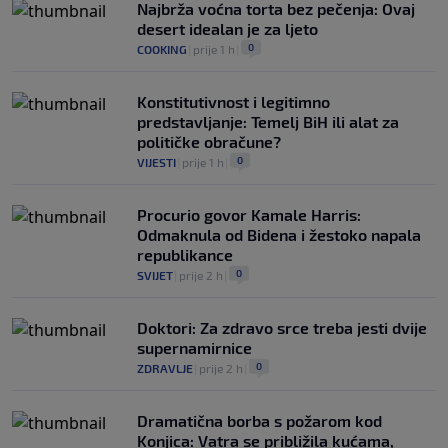
Najbrža voćna torta bez pečenja: Ovaj
desert idealan je za ljeto
0
COOKING
|
prije 1 h
|
Konstitutivnost i legitimno
predstavljanje: Temelj BiH ili alat za
političke obračune?
0
VIJESTI
|
prije 1 h
|
Procurio govor Kamale Harris:
Odmaknula od Bidena i žestoko napala
republikance
0
SVIJET
|
prije 2 h
|
Doktori: Za zdravo srce treba jesti dvije
supernamirnice
0
ZDRAVLJE
|
prije 2 h
|
Dramatična borba s požarom kod
Konjica: Vatra se približila kućama,