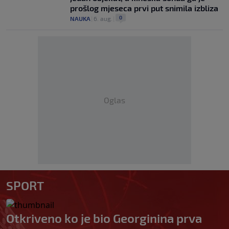
prošlog mjeseca prvi put snimila izbliza
0
NAUKA
|
6. aug.
|
Oglas
SPORT
Otkriveno ko je bio Georginina prva