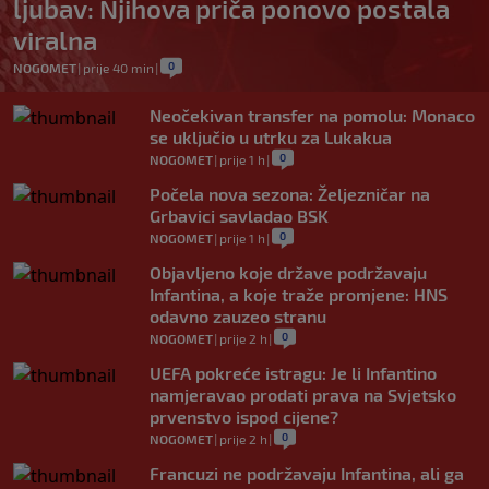
ljubav: Njihova priča ponovo postala
viralna
0
NOGOMET
|
prije 40 min
|
Neočekivan transfer na pomolu: Monaco
se uključio u utrku za Lukakua
0
NOGOMET
|
prije 1 h
|
Počela nova sezona: Željezničar na
Grbavici savladao BSK
0
NOGOMET
|
prije 1 h
|
Objavljeno koje države podržavaju
Infantina, a koje traže promjene: HNS
odavno zauzeo stranu
0
NOGOMET
|
prije 2 h
|
UEFA pokreće istragu: Je li Infantino
namjeravao prodati prava na Svjetsko
prvenstvo ispod cijene?
0
NOGOMET
|
prije 2 h
|
Francuzi ne podržavaju Infantina, ali ga