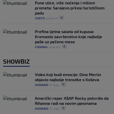
Pune ulice, više noćenja i milioni
prometa: Sarajevo prkosi turističkom
padu
0
VIJESTI
|
prije 4 h
|
Prefina ljetna salata od kupusa:
Kremasto savršenstvo koje najbolje
paše uz pečeno meso
0
COOKING
|
prije 4 h
|
SHOWBIZ
Video koji budi emocije: Dino Merlin
objavio najbolje trenutke s Koševa
0
SHOWBIZ
|
6. aug.
|
Američki reper A$AP Rocky potvrdio da
Rihanna radi na novim pjesmama
0
SHOWBIZ
|
6. aug.
|