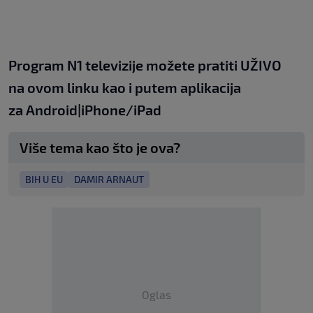
Program N1 televizije možete pratiti UŽIVO
na
ovom linku
kao i putem aplikacija
za
An
droid
|
iPhone/iPad
Više tema kao što je ova?
BIH U EU
DAMIR ARNAUT
Oglas