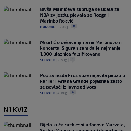
Bivša Mamićeva supruga se udala za
NBA zvijezdu, pjevala se Rozga i
Marinko Rokvić
0
NOGOMET
|
5. aug.
|
Misirlić o dešavanjima na Merlinovom
koncertu: Siguran sam da je najmanje
1.000 ulaznica falsifikovano
0
SHOWBIZ
|
5. aug.
|
Pop zvijezda kroz suze najavila pauzu u
karijeri: Ariana Grande pojasnila zašto
se povlači iz javnog života
0
SHOWBIZ
|
4. aug.
|
N1 KVIZ
Bijela kuća razbjesnila fanove Marvela,
Spider-Manom promovirali deportacije: