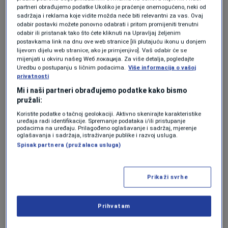
Krajem augusta on je predao akreditive
partneri obrađujemo podatke Ukoliko je praćenje onemogućeno, neki od
sadržaja i reklama koje vidite možda neće biti relevantni za vas. Ovaj
predsjedniku Njemačke te iza zatvorenih vrata
odabir postavki možete ponovno odabrati i pritom promijeniti trenutni
odabir ili pristanak tako što ćete kliknuti na Upravljaj željenim
obavio razgovor s njim. Arnaut je za N1 otkrio
postavkama link na dnu ove web stranice [ili plutajuću ikonu u donjem
lijevom dijelu web stranice, ako je primjenjivo]. Vaš odabir će se
koje su teme sastanka bile.
mijenjati u okviru našeg Wеб локација. Za više detalja, pogledajte
Uredbu o postupanju s ličnim podacima.
Više informacija o vašoj
privatnosti
"Predsjjednik Njemačke savršeno poznaje i
Mi i naši partneri obrađujemo podatke kako bismo
pružali:
najmanje detalje koji se tiču BiH tako da smo u
Koristite podatke o tačnoj geolokaciji. Aktivno skenirajte karakteristike
povjerljivom dijelu ceremonije razgovarali
uređaja radi identifikacije. Spremanje podataka i/ili pristupanje
podacima na uređaju. Prilagođeno oglašavanje i sadržaj, mjerenje
opsežno o svim detaljima situacije u BiH.
oglašavanja i sadržaja, istraživanje publike i razvoj usluga.
Spisak partnera (pružalaca usluga)
Nakon predaje akreditiva sam imao preko 20
sastanaka u Bundestagu. Na svakom sastanku
Prikaži svrhe
istaknuta je opredijeljenost Njemačke za
suverenitet i teritorijalni integritet BiH, ali i
Prihvatam
potpuna podrška za visokog predstavnika