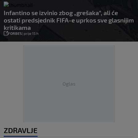
Infantino se izvinio zbog „grešaka“, ali će
ostati predsjednik FIFA-e uprkos sve glasnijim
kritikama
FORBES
|
prije 15 h
Oglas
ZDRAVLJE