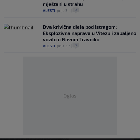
mještani u strahu
0
VIJESTI
|
prije 3 h
|
Dva krivična djela pod istragom:
Eksplozivna naprava u Vitezu i zapaljeno
vozilo u Novom Travniku
0
VIJESTI
|
prije 3 h
|
Oglas