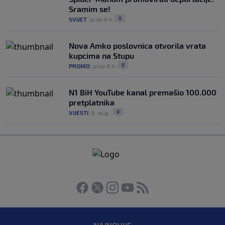
Sramim se!
0
SVIJET
|
prije 4 h
|
Nova Amko poslovnica otvorila vrata
kupcima na Stupu
0
PROMO
|
prije 8 h
|
N1 BiH YouTube kanal premašio 100.000
pretplatnika
0
VIJESTI
|
6. aug.
|