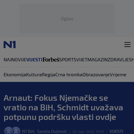
Oglas
NAJNOVIJE
VIJESTI
SPORT
SVIJET
MAGAZIN
ZDRAVLJE
S
Ekonomija
Kultura
Regija
Crna hronika
Obrazovanje
Vrijeme
Arnaut: Fokus Njemačke se
vratio na BiH, Schmidt uvažava
potpunu podršku vlasti ovdje
,
N1 BiH
Sanela Dujković
VIJESTI
|
22. sep. 2023. 10:01
|