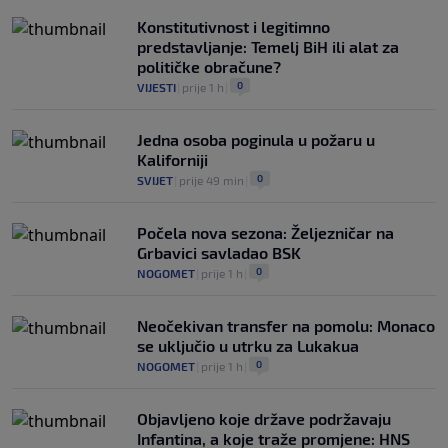
Konstitutivnost i legitimno
predstavljanje: Temelj BiH ili alat za
političke obračune?
0
VIJESTI
|
prije 1 h
|
Jedna osoba poginula u požaru u
Kaliforniji
0
SVIJET
|
prije 49 min
|
Počela nova sezona: Željezničar na
Grbavici savladao BSK
0
NOGOMET
|
prije 1 h
|
Neočekivan transfer na pomolu: Monaco
se uključio u utrku za Lukakua
0
NOGOMET
|
prije 1 h
|
Objavljeno koje države podržavaju
Infantina, a koje traže promjene: HNS