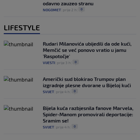
odavno zauzeo stranu
0
NOGOMET
|
prije 2 h
|
LIFESTYLE
Rudari Milanovića ubijedili da ode kući,
Memčić se već ponovo vratio u jamu
'Raspotočje'
0
VIJESTI
|
prije 3 h
|
Američki sud blokirao Trumpov plan
izgradnje plesne dvorane u Bijeloj kući
0
SVIJET
|
prije 4 h
|
Bijela kuća razbjesnila fanove Marvela,
Spider-Manom promovirali deportacije:
Sramim se!
0
SVIJET
|
prije 4 h
|