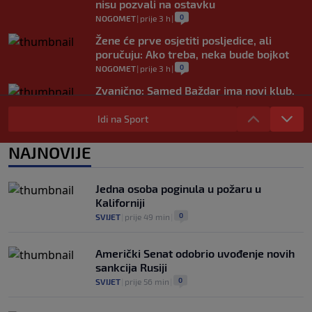
nisu pozvali na ostavku
0
NOGOMET
|
prije 3 h
|
Žene će prve osjetiti posljedice, ali
poručuju: Ako treba, neka bude bojkot
0
NOGOMET
|
prije 3 h
|
Zvanično: Samed Baždar ima novi klub,
zadužio broj sa velikom "težinom"
Idi na Sport
0
NOGOMET
|
prije 5 h
|
Prije nekoliko godina zaludjela je
NAJNOVIJE
internet, a onda nestala iz javnosti: Svi
se pitaju gdje je i šta radi (VIDEO)
0
OSTALI SPORTOVI
|
prije 6 h
|
Jedna osoba poginula u požaru u
Kaliforniji
0
SVIJET
|
prije 49 min
|
Američki Senat odobrio uvođenje novih
sankcija Rusiji
0
SVIJET
|
prije 56 min
|