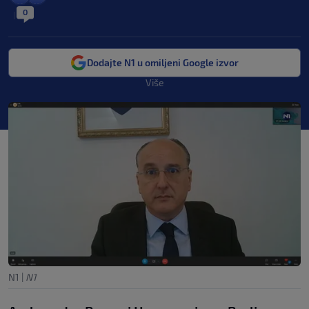
0
|
Dodajte N1 u omiljeni Google izvor
Više
N1
|
N1