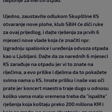
deponije za inertni otpad.
Ujedno, zaustavite odlukom Skupštine KS
otvaranje nove plohe, klub SBiH će dići ruke
za ovaj prijedlog, i dajte rješenja za prvih 6
mjeseci nove vlade koja će značiti npr.
izgradnju spalionice i uređenja odvoza otpada
kao u Ljubljani. Dajte da za narednih 6 mjeseci
KS zarađuje na otpadu jer vi to znate na
riječima, a evo prilike i djelima da to pokažete
svima nama u KS. Imate priliku i naše vas oči
prate jer koncert maestra traje dugo u odnosu
koliko vama malo vremena treba da "ispalite"
rješenja koja koštaju preko 200 miliona KM i