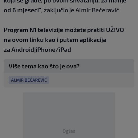
koja se grade, po ovom shvatanju, za manje
od 6 mjeseci"
, zaključio je Almir Bečeravić.
Program N1 televizije možete pratiti UŽIVO
na
ovom linku
kao i putem aplikacija
za
An
droid
|
iPhone/iPad
Više tema kao što je ova?
ALMIR BEĆAREVIĆ
Oglas