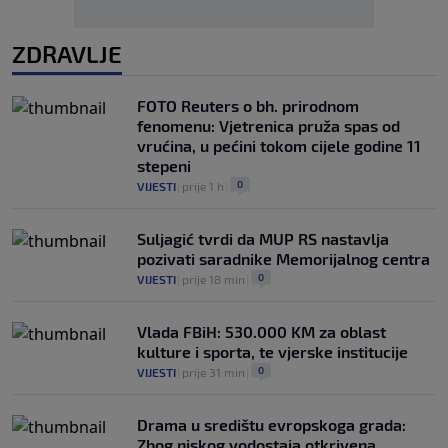
ZDRAVLJE
FOTO Reuters o bh. prirodnom
fenomenu: Vjetrenica pruža spas od
vrućina, u pećini tokom cijele godine 11
stepeni
0
VIJESTI
|
prije 1 h
|
Suljagić tvrdi da MUP RS nastavlja
pozivati saradnike Memorijalnog centra
0
VIJESTI
|
prije 18 min
|
Vlada FBiH: 530.000 KM za oblast
kulture i sporta, te vjerske institucije
0
VIJESTI
|
prije 31 min
|
Drama u središtu evropskoga grada:
Zbog niskog vodostaja otkrivena