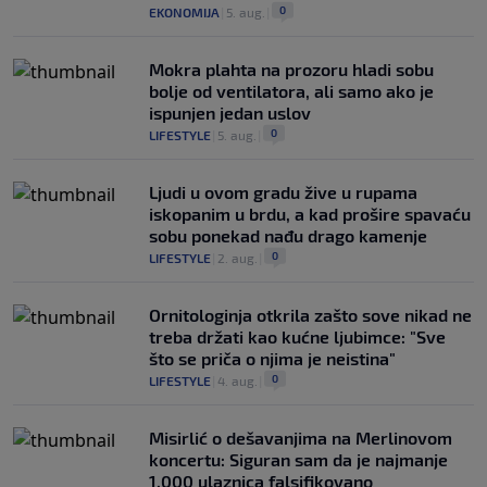
0
EKONOMIJA
|
5. aug.
|
Mokra plahta na prozoru hladi sobu
bolje od ventilatora, ali samo ako je
ispunjen jedan uslov
0
LIFESTYLE
|
5. aug.
|
Ljudi u ovom gradu žive u rupama
iskopanim u brdu, a kad prošire spavaću
sobu ponekad nađu drago kamenje
0
LIFESTYLE
|
2. aug.
|
Ornitologinja otkrila zašto sove nikad ne
treba držati kao kućne ljubimce: "Sve
što se priča o njima je neistina"
0
LIFESTYLE
|
4. aug.
|
Misirlić o dešavanjima na Merlinovom
koncertu: Siguran sam da je najmanje
1.000 ulaznica falsifikovano