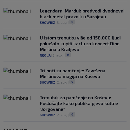
Legendarni Marduk predvodi dvodnevni
black metal praznik u Sarajevu
0
SHOWBIZ
|
3. aug.
|
U istom trenutku više od 158.000 ljudi
pokušalo kupiti kartu za koncert Dine
Merlina u Kraljevu
0
REGIJA
|
3. aug.
|
Tri noći za pamćenje: Završena
Merlinova magija na Koševu
0
SHOWBIZ
|
2. aug.
|
Trenutak za pamćenje na Koševu:
Poslušajte kako publika pjeva kultne
"Jorgovane"
0
SHOWBIZ
|
2. aug.
|