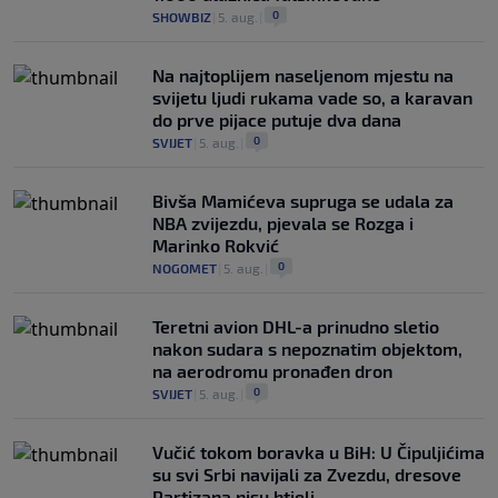
0
SHOWBIZ
|
5. aug.
|
Na najtoplijem naseljenom mjestu na
svijetu ljudi rukama vade so, a karavan
do prve pijace putuje dva dana
0
SVIJET
|
5. aug.
|
Bivša Mamićeva supruga se udala za
NBA zvijezdu, pjevala se Rozga i
Marinko Rokvić
0
NOGOMET
|
5. aug.
|
Teretni avion DHL-a prinudno sletio
nakon sudara s nepoznatim objektom,
na aerodromu pronađen dron
0
SVIJET
|
5. aug.
|
Vučić tokom boravka u BiH: U Čipuljićima
su svi Srbi navijali za Zvezdu, dresove
Partizana nisu htjeli