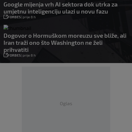
Google mijenja vrh AI sektora dok utrka za
umjetnu inteligenciju ulazi u novu fazu
FORBES
|
prije 8 h
Dogovor o Hormuškom moreuzu sve bliže, ali
Iran traži ono što Washington ne želi
prihvatiti
FORBES
|
prije 8 h
Oglas