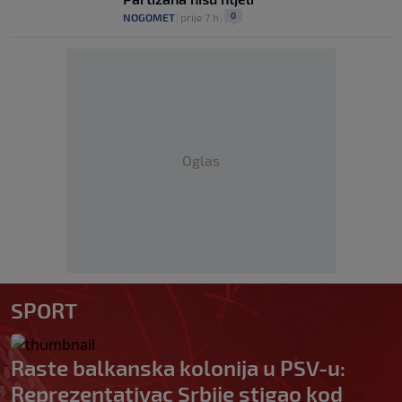
0
NOGOMET
|
prije 7 h
|
Oglas
SPORT
Raste balkanska kolonija u PSV-u:
Reprezentativac Srbije stigao kod