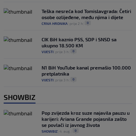
Teška nesreća kod Tomislavgrada: Četiri
osobe ozlijeđene, među njima i dijete
0
CRNA HRONIKA
|
prije 2 h
|
CIK BiH kaznio PSS, SDP i SNSD sa
ukupno 18.500 KM
0
VIJESTI
|
prije 3 h
|
N1 BiH YouTube kanal premašio 100.000
pretplatnika
0
VIJESTI
|
prije 3 h
|
SHOWBIZ
Pop zvijezda kroz suze najavila pauzu u
karijeri: Ariana Grande pojasnila zašto
se povlači iz javnog života
0
SHOWBIZ
|
4. aug.
|