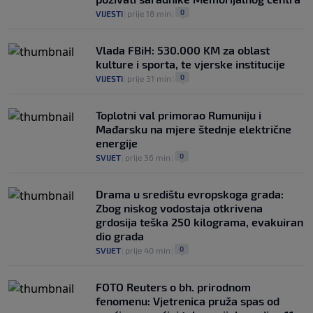
0
VIJESTI
|
prije 18 min
|
Vlada FBiH: 530.000 KM za oblast
kulture i sporta, te vjerske institucije
0
VIJESTI
|
prije 31 min
|
Toplotni val primorao Rumuniju i
Mađarsku na mjere štednje električne
energije
0
SVIJET
|
prije 36 min
|
Drama u središtu evropskoga grada:
Zbog niskog vodostaja otkrivena
grdosija teška 250 kilograma, evakuiran
dio grada
0
SVIJET
|
prije 40 min
|
FOTO Reuters o bh. prirodnom
fenomenu: Vjetrenica pruža spas od