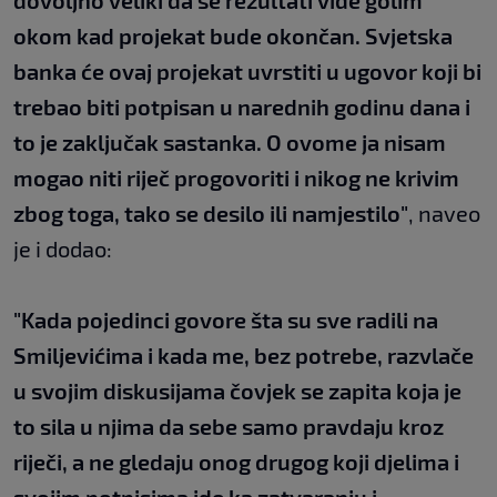
dovoljno veliki da se rezultati vide golim
okom kad projekat bude okončan. Svjetska
banka će ovaj projekat uvrstiti u ugovor koji bi
trebao biti potpisan u narednih godinu dana i
to je zaključak sastanka. O ovome ja nisam
mogao niti riječ progovoriti i nikog ne krivim
zbog toga, tako se desilo ili namjestilo"
, naveo
je i dodao:
"Kada pojedinci govore šta su sve radili na
Smiljevićima i kada me, bez potrebe, razvlače
u svojim diskusijama čovjek se zapita koja je
to sila u njima da sebe samo pravdaju kroz
riječi, a ne gledaju onog drugog koji djelima i