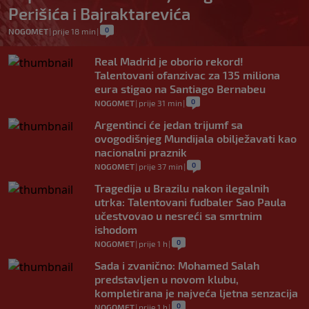
Perišića i Bajraktarevića
0
NOGOMET
|
prije 18 min
|
Real Madrid je oborio rekord!
Talentovani ofanzivac za 135 miliona
eura stigao na Santiago Bernabeu
0
NOGOMET
|
prije 31 min
|
Argentinci će jedan trijumf sa
ovogodišnjeg Mundijala obilježavati kao
nacionalni praznik
0
NOGOMET
|
prije 37 min
|
Tragedija u Brazilu nakon ilegalnih
utrka: Talentovani fudbaler Sao Paula
učestvovao u nesreći sa smrtnim
ishodom
0
NOGOMET
|
prije 1 h
|
Sada i zvanično: Mohamed Salah
predstavljen u novom klubu,
kompletirana je najveća ljetna senzacija
0
NOGOMET
|
prije 1 h
|