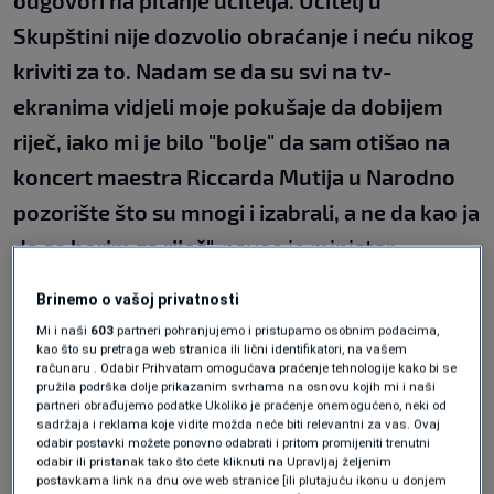
odgovori na pitanje učitelja. Učitelj u
Skupštini nije dozvolio obraćanje i neću nikog
kriviti za to. Nadam se da su svi na tv-
ekranima vidjeli moje pokušaje da dobijem
riječ, iako mi je bilo "bolje" da sam otišao na
koncert maestra Riccarda Mutija u Narodno
pozorište što su mnogi i izabrali, a ne da kao ja
da se borim za riječ",
naveo je ministar
Bečarević.
Brinemo o vašoj privatnosti
Mi i naši
603
partneri pohranjujemo i pristupamo osobnim podacima,
Potom je dodao:
kao što su pretraga web stranica ili lični identifikatori, na vašem
računaru . Odabir Prihvatam omogućava praćenje tehnologije kako bi se
pružila podrška dolje prikazanim svrhama na osnovu kojih mi i naši
partneri obrađujemo podatke Ukoliko je praćenje onemogućeno, neki od
"Zašto se na ovakav način obraćam? Drugog
sadržaja i reklama koje vidite možda neće biti relevantni za vas. Ovaj
odabir postavki možete ponovno odabrati i pritom promijeniti trenutni
načina nemam osim putem saopćenja. Ja ne
odabir ili pristanak tako što ćete kliknuti na Upravljaj željenim
postavkama link na dnu ove web stranice [ili plutajuću ikonu u donjem