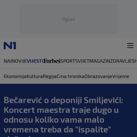
Oglas
NAJNOVIJE
VIJESTI
SPORT
SVIJET
MAGAZIN
ZDRAVLJE
S
Ekonomija
Kultura
Regija
Crna hronika
Obrazovanje
Vrijeme
Bečarević o deponiji Smiljevići:
Koncert maestra traje dugo u
odnosu koliko vama malo
vremena treba da "ispalite"