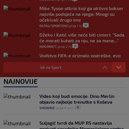
Mike Tyson otkrio koji ga aktivni bokser
najviše podsjeća na njega: Mnogi su
očekivali drugo ime
0
OSTALI SPORTOVI
|
prije 1 h
|
Džeko i Katić više neće biti cimeri: "Sada
će morati kuhati za nju, ne za mene..."
0
NOGOMET
|
prije 2 h
|
Vodstvo FIFA-e priznalo pogreške, evo
kakav je njegov stav prema Infantinu
Idi na Sport
0
NOGOMET
|
prije 2 h
|
Evo šta Sabalenka misli o testiranju pola
NAJNOVIJE
u ženskom tenisu
0
TENIS
|
prije 2 h
|
Video koji budi emocije: Dino Merlin
objavio najbolje trenutke s Koševa
0
SHOWBIZ
|
prije 9 min
|
Suljagić tvrdi da MUP RS nastavlja
pozivati saradnike Memorijalnog centra