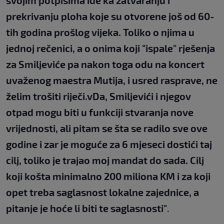
svojim potpisima ide ka zatvaranju i
prekrivanju ploha koje su otvorene još od 60-
tih godina prošlog vijeka. Toliko o njima u
jednoj rečenici, a o onima koji "ispale" rješenja
za Smiljeviće pa nakon toga odu na koncert
uvaženog maestra Mutija, i usred rasprave, ne
želim trošiti riječi.vDa, Smiljevići i njegov
otpad mogu biti u funkciji stvaranja nove
vrijednosti, ali pitam se šta se radilo sve ove
godine i zar je moguće za 6 mjeseci dostići taj
cilj, toliko je trajao moj mandat do sada. Cilj
koji košta minimalno 200 miliona KM i za koji
opet treba saglasnost lokalne zajednice, a
pitanje je hoće li biti te saglasnosti"
.