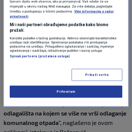
znam hoću li i u nastavku sjednice dobiti
lijevom dijelu web stranice, ako je primjenjivo]. Vaš odabir će se
mijenjati u okviru našeg Wеб локација. Za više detalja, pogledajte
priliku za obraćanje jer tačka dnevnog reda
Uredbu o postupanju s ličnim podacima.
Više informacija o vašoj
privatnosti
može biti skinuta i stoga ovim putem žalim da
Mi i naši partneri obrađujemo podatke kako bismo
pojasnim nekoliko stvari. Dana 10.10.2023.
pružali:
godine održao sam sastanak sa
Koristite podatke o tačnoj geolokaciji. Aktivno skenirajte karakteristike
uređaja radi identifikacije. Spremanje podataka i/ili pristupanje
predstavnicima Svjetske banke i samo ću
podacima na uređaju. Prilagođeno oglašavanje i sadržaj, mjerenje
oglašavanja i sadržaja, istraživanje publike i razvoj usluga.
citirati jednu rečenicu s tog sastanka:
Spisak partnera (pružalaca usluga)
Neophodno je pristupiti infrastrukturnim
radovima na prekrivanju i zatvaranju ploha
Prikaži svrhe
deponije Smiljevići površine od cca 11 ha,
Prihvatam
prema glavnom projektu, kao i radovima na
uvezivanju sistema otplinjavanja na području
odlagališta na kojem se više ne vrši odlaganje
komunalnog otpada",
naglašeno je ovom