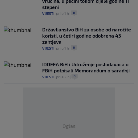
vrućina, u pećini tokom cijele godine 11
stepeni
0
VIJESTI
|
prije 1 h
|
Državljanstvo BiH za osobe od naročite
koristi, u četiri godine odobrena 43
zahtjeva
0
VIJESTI
|
prije 1 h
|
IDDEEA BiH i Udruženje poslodavaca u
FBiH potpisali Memorandum o saradnji
0
VIJESTI
|
prije 2 h
|
Oglas