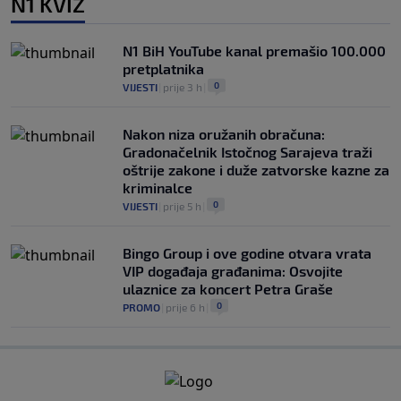
N1 KVIZ
N1 BiH YouTube kanal premašio 100.000
pretplatnika
0
VIJESTI
|
prije 3 h
|
Nakon niza oružanih obračuna:
Gradonačelnik Istočnog Sarajeva traži
oštrije zakone i duže zatvorske kazne za
kriminalce
0
VIJESTI
|
prije 5 h
|
Bingo Group i ove godine otvara vrata
VIP događaja građanima: Osvojite
ulaznice za koncert Petra Graše
0
PROMO
|
prije 6 h
|