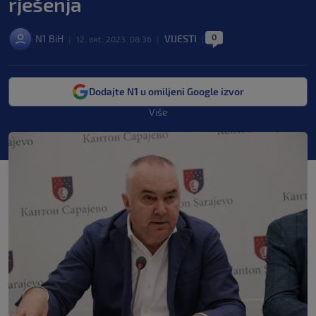
rješenja
0
N1 BiH
VIJESTI
|
12. okt. 2023. 08:36
|
|
Dodajte N1 u omiljeni Google izvor
Više