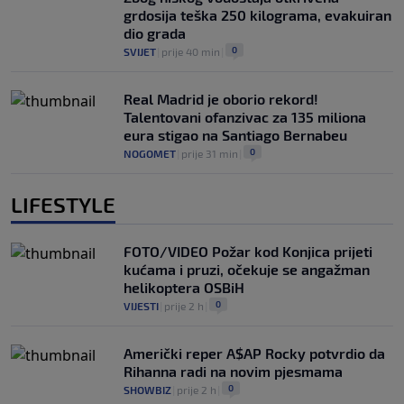
grdosija teška 250 kilograma, evakuiran
dio grada
0
SVIJET
|
prije 40 min
|
Real Madrid je oborio rekord!
Talentovani ofanzivac za 135 miliona
eura stigao na Santiago Bernabeu
0
NOGOMET
|
prije 31 min
|
LIFESTYLE
FOTO/VIDEO Požar kod Konjica prijeti
kućama i pruzi, očekuje se angažman
helikoptera OSBiH
0
VIJESTI
|
prije 2 h
|
Američki reper A$AP Rocky potvrdio da
Rihanna radi na novim pjesmama
0
SHOWBIZ
|
prije 2 h
|