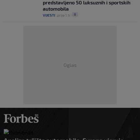
predstavljeno 50 luksuznih i sportskih
automobila
0
VIJESTI
|
prije 1 h
|
Oglas