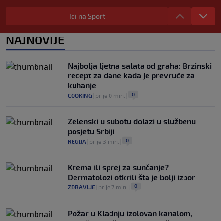
u Italiji bit će prazan na početku sezone,
navijači objavili rat upravi
Idi na Sport
0
NOGOMET
|
prije 3 h
|
NAJNOVIJE
Izvinjenje s elementima prijetnje i
„gomila slabića“ u UEFA-i
0
NOGOMET
|
prije 3 h
|
Najbolja ljetna salata od graha: Brzinski
recept za dane kada je prevruće za
kuhanje
0
COOKING
|
prije 0 min.
|
Zelenski u subotu dolazi u službenu
posjetu Srbiji
0
REGIJA
|
prije 3 min.
|
Krema ili sprej za sunčanje?
Dermatolozi otkrili šta je bolji izbor
0
ZDRAVLJE
|
prije 7 min.
|
Požar u Kladnju izolovan kanalom,