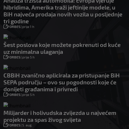
Analiza tržišta automobila: Evropa vjeruje
hibridima, Amerika traži jeftinije modele, u
BiH najveća prodaja novih vozila u posljednje
tri godine
FORBES
|
prije 1 h
Šest poslova koje možete pokrenuti od kuće
uz minimalna ulaganja
FORBES
|
prije 5 h
CBBiH zvanično aplicirala za pristupanje BiH
SEPA području – ovo su pogodnosti koje će
donijeti građanima i privredi
FORBES
|
prije 5 h
Milijarder i holivudska zvijezda u najvećem
projektu za spas živog svijeta
FORBES
|
5. aug.