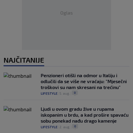
Oglas
NAJČITANIJE
Penzioneri otišli na odmor u Italiju i
odlučili da se više ne vraćaju: "Mjesečni
troškovi su nam skresani na trećinu"
0
LIFESTYLE
|
5. aug.
|
Ljudi u ovom gradu žive u rupama
iskopanim u brdu, a kad prošire spavaću
sobu ponekad nađu drago kamenje
0
LIFESTYLE
|
2. aug.
|