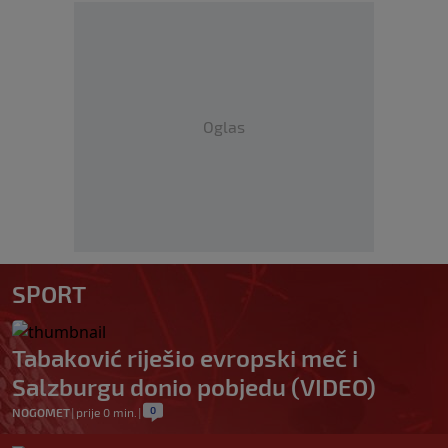
Oglas
SPORT
Tabaković riješio evropski meč i
Salzburgu donio pobjedu (VIDEO)
0
NOGOMET
|
prije 0 min.
|