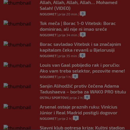
Allah, Allah, Allah, Allah… Mohamed
Salah! (VIDEO)
0
NOGOMET
|
prije 20 min.
|
Tok meča | Borac 1-0 Vitebsk: Borac
dominirao, ali nije ni imao sreće
0
NOGOMET
|
prije 34 min.
|
Borac savladao Vitebsk i sa značajnim
kapitalom čeka revanš u Bjelorusiji
0
NOGOMET
|
prije 35 min.
|
Louis van Gaal pobijedio rak i poručio:
Ako vam treba selektor, pozovite mene!
0
NOGOMET
|
prije 1 h
|
Sanjin Alihodžić protiv čečena Adama
Tadushaeva – borba za WAKO PRO titulu
0
OSTALI SPORTOVI
|
prije 2 h
|
Arsenal ostaje praznih ruku: Vinícius
Júnior i Real Madrid postigli dogovor
0
NOGOMET
|
prije 2 h
|
Slavni klub potresa kriza: Kultni stadion