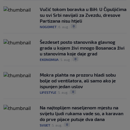
Vučić tokom boravka u BiH: U Čipuljićima
su svi Srbi navijali za Zvezdu, dresove
Partizana nisu htjeli
0
NOGOMET
|
6. aug.
|
Šezdeset posto stanovnika glavnog
grada u kojem živi mnogo Bosanaca živi
u stanovima koje daje grad
0
EKONOMIJA
|
5. aug.
|
Mokra plahta na prozoru hladi sobu
bolje od ventilatora, ali samo ako je
ispunjen jedan uslov
0
LIFESTYLE
|
5. aug.
|
Na najtoplijem naseljenom mjestu na
svijetu ljudi rukama vade so, a karavan
do prve pijace putuje dva dana
0
SVIJET
|
5. aug.
|