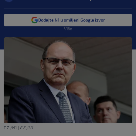
Dodajte N1 u omiljeni Google izvor
Više
F.Z./N1
|
F.Z./N1