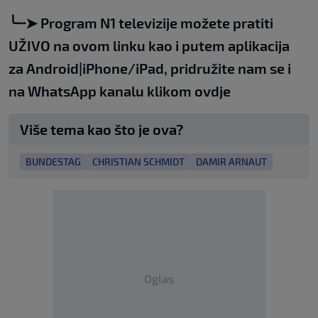
╰┈➤
Program N1 televizije možete pratiti
UŽIVO na
ovom linku
kao i putem aplikacija
za
An
droid
|
iPhone/iPad,
pridružite nam se i
na WhatsApp kanalu klikom
ovdje
Više tema kao što je ova?
BUNDESTAG
CHRISTIAN SCHMIDT
DAMIR ARNAUT
Oglas