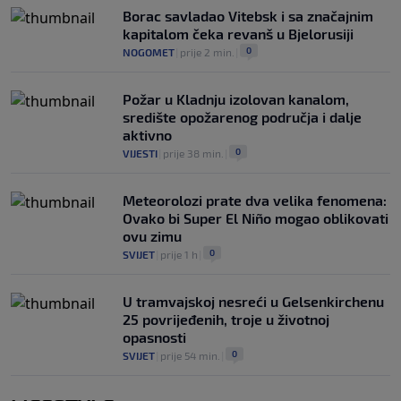
Borac savladao Vitebsk i sa značajnim
kapitalom čeka revanš u Bjelorusiji
0
NOGOMET
|
prije 2 min.
|
Požar u Kladnju izolovan kanalom,
središte opožarenog područja i dalje
aktivno
0
VIJESTI
|
prije 38 min.
|
Meteorolozi prate dva velika fenomena:
Ovako bi Super El Niño mogao oblikovati
ovu zimu
0
SVIJET
|
prije 1 h
|
U tramvajskoj nesreći u Gelsenkirchenu
25 povrijeđenih, troje u životnoj
opasnosti
0
SVIJET
|
prije 54 min.
|