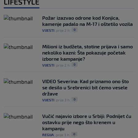
LIFESTYLE
Požar izazvao odrone kod Konjica,
kamenje padalo na M-17 i oštetilo vozila
0
VIJESTI
|
prije 2 h
|
Milioni iz budžeta, stotine prijava i samo
nekoliko kazni: Šta pokazuje početak
izborne kampanje?
0
VIJESTI
|
prije 2 h
|
VIDEO Severina: Kad priznamo ono što
se desilo u Srebrenici bit ćemo vesele
države
0
VIJESTI
|
prije 3 h
|
Vučić najavio izbore u Srbiji: Podnijet ću
ostavku prije nego što krenem u
kampanju
0
REGIJA
|
prije 3 h
|