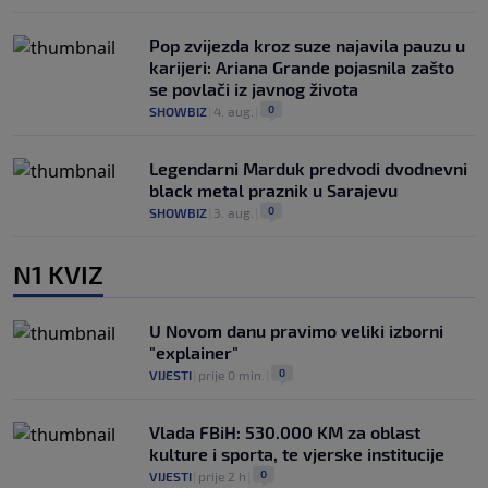
Pop zvijezda kroz suze najavila pauzu u
karijeri: Ariana Grande pojasnila zašto
se povlači iz javnog života
0
SHOWBIZ
|
4. aug.
|
Legendarni Marduk predvodi dvodnevni
black metal praznik u Sarajevu
0
SHOWBIZ
|
3. aug.
|
N1 KVIZ
U Novom danu pravimo veliki izborni
"explainer"
0
VIJESTI
|
prije 0 min.
|
Vlada FBiH: 530.000 KM za oblast
kulture i sporta, te vjerske institucije
0
VIJESTI
|
prije 2 h
|