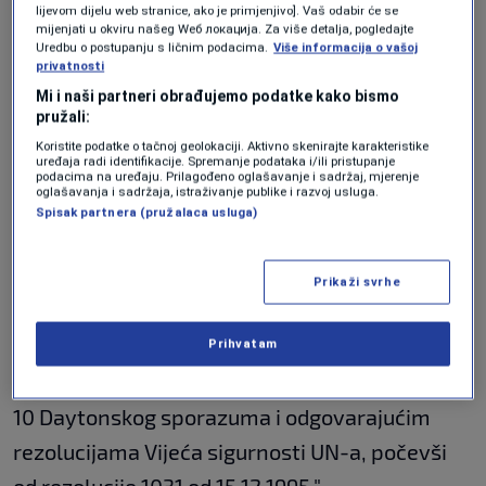
kakvom 'pravnom sporu' sa Narodnom
lijevom dijelu web stranice, ako je primjenjivo]. Vaš odabir će se
mijenjati u okviru našeg Wеб локација. Za više detalja, pogledajte
skupštinom Republike Srpske, gospodinom
Uredbu o postupanju s ličnim podacima.
Više informacija o vašoj
Stevandićem ili njegovom partijom. Bilo bi to i
privatnosti
Mi i naši partneri obrađujemo podatke kako bismo
na neki način neobično, jer u vezi sa
pružali:
zakonitošću imenovanja Visokog predstavnika
Koristite podatke o tačnoj geolokaciji. Aktivno skenirajte karakteristike
uređaja radi identifikacije. Spremanje podataka i/ili pristupanje
nema nikakvih sumnji ni ovdje, niti u Vladi.
podacima na uređaju. Prilagođeno oglašavanje i sadržaj, mjerenje
oglašavanja i sadržaja, istraživanje publike i razvoj usluga.
Njegov rad uživa široku podršku."
Spisak partnera (pružalaca usluga)
Predsjedavajući Roth u pismu dalje naglašava
Prikaži svrhe
da je "imenovanje g. Schmidta izvršeno
zakonito 27.5.2021. kroz Upravni odbor Vijeća
Prihvatam
za implementaciju mira, u skladu sa Aneksom
10 Daytonskog sporazuma i odgovarajućim
rezolucijama Vijeća sigurnosti UN-a, počevši