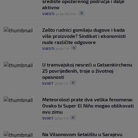
središte opožarenog područja i dalje
aktivno
0
VIJESTI
|
prije 45 min.
|
Zašto rudnici gomilaju dugove i kada
više proizvode? Sindikat i ekonomisti
nude različite odgovore
0
VIJESTI
|
prije 1 h
|
U tramvajskoj nesreći u Gelsenkirchenu
25 povrijeđenih, troje u životnoj
opasnosti
0
SVIJET
|
prije 1 h
|
Meteorolozi prate dva velika fenomena:
Ovako bi Super El Niño mogao oblikovati
ovu zimu
0
SVIJET
|
prije 1 h
|
Na Vilsonovom šetalištu u Sarajevu