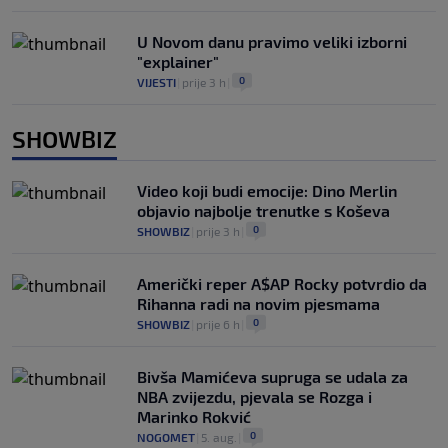
U Novom danu pravimo veliki izborni
"explainer"
0
VIJESTI
|
prije 3 h
|
SHOWBIZ
Video koji budi emocije: Dino Merlin
objavio najbolje trenutke s Koševa
0
SHOWBIZ
|
prije 3 h
|
Američki reper A$AP Rocky potvrdio da
Rihanna radi na novim pjesmama
0
SHOWBIZ
|
prije 6 h
|
Bivša Mamićeva supruga se udala za
NBA zvijezdu, pjevala se Rozga i
Marinko Rokvić
0
NOGOMET
|
5. aug.
|