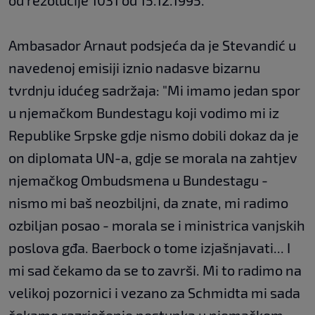
od rezolucije 1031 od 15.12.1995."
Ambasador Arnaut podsjeća da je Stevandić u
navedenoj emisiji iznio nadasve bizarnu
tvrdnju idućeg sadržaja: "Mi imamo jedan spor
u njemačkom Bundestagu koji vodimo mi iz
Republike Srpske gdje nismo dobili dokaz da je
on diplomata UN-a, gdje se morala na zahtjev
njemačkog Ombudsmena u Bundestagu -
nismo mi baš neozbiljni, da znate, mi radimo
ozbiljan posao - morala se i ministrica vanjskih
poslova gđa. Baerbock o tome izjašnjavati... I
mi sad čekamo da se to završi. Mi to radimo na
velikoj pozornici i vezano za Schmidta mi sada