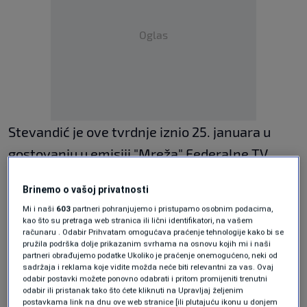
Oglas
Stevandić je ove tvrdnje iznio 25. januara u
gostovanju u emisiji "Mreža" Federalne TV.
Brinemo o vašoj privatnosti
U pismu ambasadoru Arnautu, predsjedavajući
Mi i naši
603
partneri pohranjujemo i pristupamo osobnim podacima,
Komiteta za vanjske poslove Michael Roth je
kao što su pretraga web stranica ili lični identifikatori, na vašem
računaru . Odabir Prihvatam omogućava praćenje tehnologije kako bi se
između ostalog naveo: "Kao predsjedavajućem
pružila podrška dolje prikazanim svrhama na osnovu kojih mi i naši
partneri obrađujemo podatke Ukoliko je praćenje onemogućeno, neki od
nadležnog vanjskopolitičkog komiteta
sadržaja i reklama koje vidite možda neće biti relevantni za vas. Ovaj
odabir postavki možete ponovno odabrati i pritom promijeniti trenutni
Bundestaga nije mi ništa poznato o bilo
odabir ili pristanak tako što ćete kliknuti na Upravljaj željenim
postavkama link na dnu ove web stranice [ili plutajuću ikonu u donjem