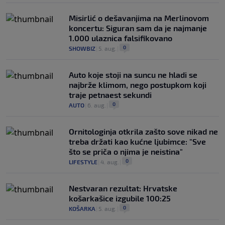
Misirlić o dešavanjima na Merlinovom
koncertu: Siguran sam da je najmanje
1.000 ulaznica falsifikovano
0
SHOWBIZ
|
5. aug.
|
Auto koje stoji na suncu ne hladi se
najbrže klimom, nego postupkom koji
traje petnaest sekundi
0
AUTO
|
6. aug.
|
Ornitologinja otkrila zašto sove nikad ne
treba držati kao kućne ljubimce: "Sve
što se priča o njima je neistina"
0
LIFESTYLE
|
4. aug.
|
Nestvaran rezultat: Hrvatske
košarkašice izgubile 100:25
0
KOŠARKA
|
5. aug.
|