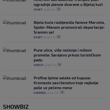
izgradnje plesne dvorane u Bijeloj kući
0
SVIJET
|
prije 3 h
|
Bijela kuća razbjesnila fanove Marvela,
Spider-Manom promovirali deportacije:
Sramim se!
0
SVIJET
|
prije 3 h
|
Pune ulice, više noćenja i milioni
prometa: Sarajevo prkosi turističkom
padu
0
VIJESTI
|
prije 3 h
|
Prefina ljetna salata od kupusa:
Kremasto savršenstvo koje najbolje
paše uz pečeno meso
0
COOKING
|
prije 3 h
|
SHOWBIZ