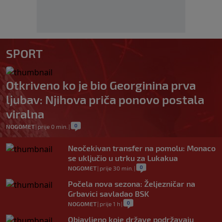
SPORT
Otkriveno ko je bio Georginina prva
ljubav: Njihova priča ponovo postala
viralna
0
NOGOMET
|
prije 0 min.
|
Neočekivan transfer na pomolu: Monaco
se uključio u utrku za Lukakua
0
NOGOMET
|
prije 30 min.
|
Počela nova sezona: Željezničar na
Grbavici savladao BSK
0
NOGOMET
|
prije 1 h
|
Objavljeno koje države podržavaju