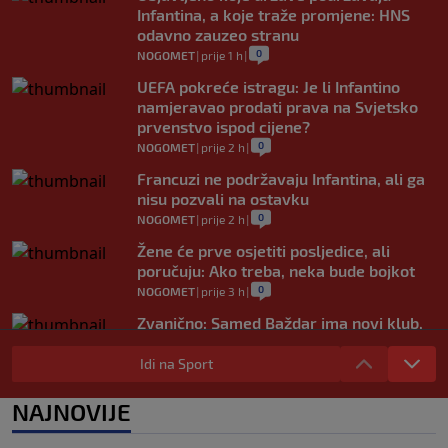
Infantina, a koje traže promjene: HNS
odavno zauzeo stranu
0
NOGOMET
|
prije 1 h
|
UEFA pokreće istragu: Je li Infantino
namjeravao prodati prava na Svjetsko
prvenstvo ispod cijene?
0
NOGOMET
|
prije 2 h
|
Francuzi ne podržavaju Infantina, ali ga
nisu pozvali na ostavku
0
NOGOMET
|
prije 2 h
|
Žene će prve osjetiti posljedice, ali
poručuju: Ako treba, neka bude bojkot
0
NOGOMET
|
prije 3 h
|
Zvanično: Samed Baždar ima novi klub,
zadužio broj sa velikom "težinom"
Idi na Sport
0
NOGOMET
|
prije 5 h
|
Prije nekoliko godina zaludjela je
NAJNOVIJE
internet, a onda nestala iz javnosti: Svi
se pitaju gdje je i šta radi (VIDEO)