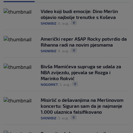
Video koji budi emocije: Dino Merlin
objavio najbolje trenutke s Koševa
0
SHOWBIZ
|
6. aug.
|
Američki reper A$AP Rocky potvrdio da
Rihanna radi na novim pjesmama
0
SHOWBIZ
|
6. aug.
|
Bivša Mamićeva supruga se udala za
NBA zvijezdu, pjevala se Rozga i
Marinko Rokvić
0
NOGOMET
|
5. aug.
|
Misirlić o dešavanjima na Merlinovom
koncertu: Siguran sam da je najmanje
1.000 ulaznica falsifikovano
0
SHOWBIZ
|
5. aug.
|