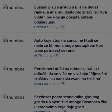
Susjedi pišu o gradu u BiH na devet
rijeka, a ime mu doslovno znači "zdrava
voda": Svi koji ga posjete ostanu
oduševljeni
0
LIFESTYLE
|
7. aug.
|
Auto koje stoji na suncu ne hladi se
najbrže klimom, nego postupkom koji
traje petnaest sekundi
0
AUTO
|
6. aug.
|
Penzioneri otišli na odmor u Italiju i
odlučili da se više ne vraćaju: "Mjesečni
troškovi su nam skresani na trećinu"
0
LIFESTYLE
|
5. aug.
|
Šezdeset posto stanovnika glavnog
grada u kojem živi mnogo Bosanaca živi
u stanovima koje daje grad
0
EKONOMIJA
|
5. aug.
|