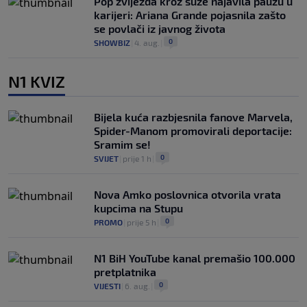
Pop zvijezda kroz suze najavila pauzu u
karijeri: Ariana Grande pojasnila zašto
se povlači iz javnog života
0
SHOWBIZ
|
4. aug.
|
N1 KVIZ
Bijela kuća razbjesnila fanove Marvela,
Spider-Manom promovirali deportacije:
Sramim se!
0
SVIJET
|
prije 1 h
|
Nova Amko poslovnica otvorila vrata
kupcima na Stupu
0
PROMO
|
prije 5 h
|
N1 BiH YouTube kanal premašio 100.000
pretplatnika
0
VIJESTI
|
6. aug.
|