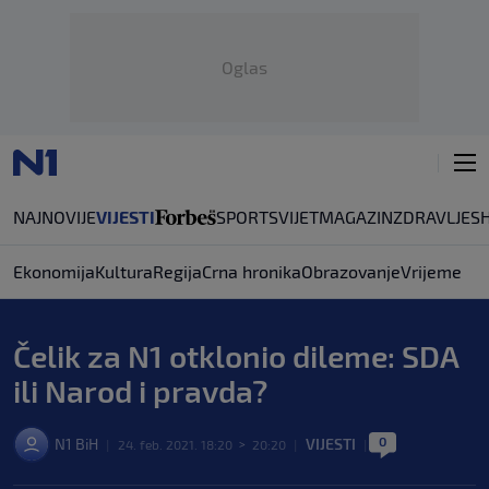
Oglas
NAJNOVIJE
VIJESTI
SPORT
SVIJET
MAGAZIN
ZDRAVLJE
S
Ekonomija
Kultura
Regija
Crna hronika
Obrazovanje
Vrijeme
Čelik za N1 otklonio dileme: SDA
ili Narod i pravda?
0
N1 BiH
VIJESTI
|
24. feb. 2021. 18:20
>
20:20
|
|