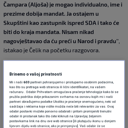
Čampara (Aljoša) je mogao individualno, ime i
prezime dobija mandat. Ja ostajem u
Skupštini kao zastupnik ispred SDA i tako će
biti do kraja mandata. Nisam nikad
nagovještavao da ću preći u Narod i pravdu''
,
istakao je Čelik na početku razgovora.
Brinemo o vašoj privatnosti
Mi i naši
603
partneri pohranjujemo i pristupamo osobnim podacima,
kao što su pretraga web stranica ili lični identifikatori, na vašem
računaru . Odabir Prihvatam omogućava praćenje tehnologije kako bi se
pružila podrška dolje prikazanim svrhama na osnovu kojih mi i naši
partneri obrađujemo podatke Ukoliko je praćenje onemogućeno, neki od
sadržaja i reklama koje vidite možda neće biti relevantni za vas. Ovaj
odabir postavki možete ponovno odabrati i pritom promijeniti trenutni
odabir ili pristanak tako što ćete kliknuti na Upravljaj željenim
postavkama link na dnu ove web stranice [ili plutajuću ikonu u donjem
lijevom dijelu web stranice, ako je primjenjivo]. Vaš odabir će se