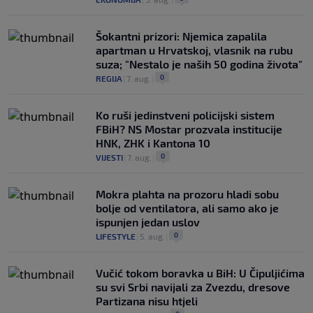
Šokantni prizori: Njemica zapalila
apartman u Hrvatskoj, vlasnik na rubu
suza; "Nestalo je naših 50 godina života"
0
REGIJA
|
7. aug.
|
Ko ruši jedinstveni policijski sistem
FBiH? NS Mostar prozvala institucije
HNK, ZHK i Kantona 10
0
VIJESTI
|
7. aug.
|
Mokra plahta na prozoru hladi sobu
bolje od ventilatora, ali samo ako je
ispunjen jedan uslov
0
LIFESTYLE
|
5. aug.
|
Vučić tokom boravka u BiH: U Čipuljićima
su svi Srbi navijali za Zvezdu, dresove
Partizana nisu htjeli