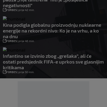
negativnosti“
FORBES
|
prije 42 min.
Kina podigla globalnu proizvodnju nuklearne
energije na rekordni nivo: Ko je na vrhu, a ko
na dnu
FORBES
|
prije 46 min.
Infantino se izvinio zbog „grešaka“, ali će
ostati predsjednik FIFA-e uprkos sve glasnijim
kritikama
FORBES
|
prije 50 min.