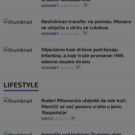
0
NOGOMET
|
prije 53 min.
|
Neočekivan transfer na pomolu: Monaco
se uključio u utrku za Lukakua
0
NOGOMET
|
prije 21 min.
|
Objavljeno koje države podržavaju
Infantina, a koje traže promjene: HNS
odavno zauzeo stranu
0
NOGOMET
|
prije 1 h
|
LIFESTYLE
Rudari Milanovića ubijedili da ode kući,
Memčić se već ponovo vratio u jamu
'Raspotočje'
0
VIJESTI
|
prije 2 h
|
Američki sud blokirao Trumpov plan