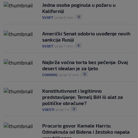
0
OSTALI SPORTOVI
|
prije 5 h
|
Jedna osoba poginula u požaru u
Kaliforniji
0
SVIJET
|
prije 0 min.
|
Američki Senat odobrio uvođenje novih
sankcija Rusiji
0
SVIJET
|
prije 7 min.
|
Najbrža voćna torta bez pečenja: Ovaj
desert idealan je za ljeto
0
COOKING
|
prije 12 min.
|
Konstitutivnost i legitimno
predstavljanje: Temelj BiH ili alat za
političke obračune?
0
VIJESTI
|
prije 1 h
|
Procurio govor Kamale Harris:
Odmaknula od Bidena i žestoko napala
republikance