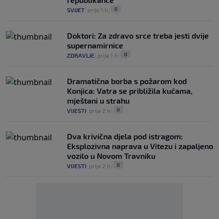
0
SVIJET
|
prije 1 h
|
Doktori: Za zdravo srce treba jesti dvije
supernamirnice
0
ZDRAVLJE
|
prije 1 h
|
Dramatična borba s požarom kod
Konjica: Vatra se približila kućama,
mještani u strahu
0
VIJESTI
|
prije 2 h
|
Dva krivična djela pod istragom:
Eksplozivna naprava u Vitezu i zapaljeno
vozilo u Novom Travniku
0
VIJESTI
|
prije 2 h
|