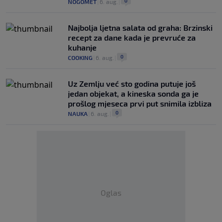
0
NOGOMET
|
6. aug.
|
Najbolja ljetna salata od graha: Brzinski
recept za dane kada je prevruće za
kuhanje
0
COOKING
|
6. aug.
|
Uz Zemlju već sto godina putuje još
jedan objekat, a kineska sonda ga je
prošlog mjeseca prvi put snimila izbliza
0
NAUKA
|
6. aug.
|
Oglas