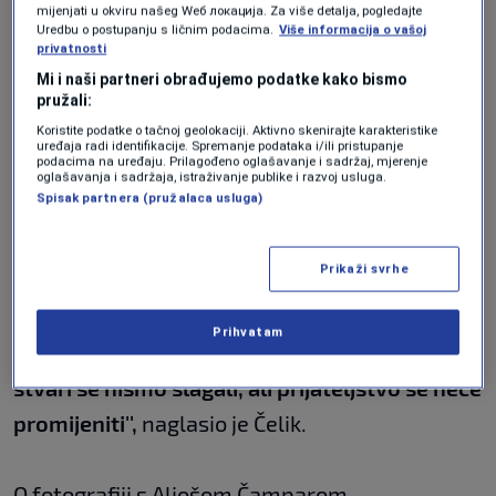
mijenjati u okviru našeg Wеб локација. Za više detalja, pogledajte
Uredbu o postupanju s ličnim podacima.
Više informacija o vašoj
N1
|
N1
privatnosti
Mi i naši partneri obrađujemo podatke kako bismo
pružali:
Koristite podatke o tačnoj geolokaciji. Aktivno skenirajte karakteristike
uređaja radi identifikacije. Spremanje podataka i/ili pristupanje
podacima na uređaju. Prilagođeno oglašavanje i sadržaj, mjerenje
Je li na ovu temu bilo razgovor s predsjednikom
oglašavanja i sadržaja, istraživanje publike i razvoj usluga.
Spisak partnera (pružalaca usluga)
NIP-a Elmedinom Konakovićem?
Prikaži svrhe
''Nisam razgovarao s Konakovićem na temu
prelaska. Nemam problema s njim, u politici je
Prihvatam
moralo doći do nekih varnica i oko nekih
stvari se nismo slagali, ali prijateljstvo se neće
promijeniti'',
naglasio je Čelik.
O fotografiji s Aljošom Čamparom...