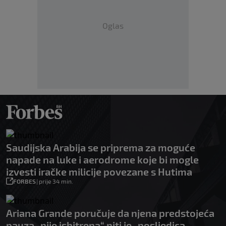
Oglas
Saudijska Arabija se priprema za moguće
napade na luke i aerodrome koje bi mogle
izvesti iračke milicije povezane s Hutima
FORBES
|
prije 34 min.
Ariana Grande poručuje da njena predstojeća
pauza „nije ishitrena“ niti je „posljedica