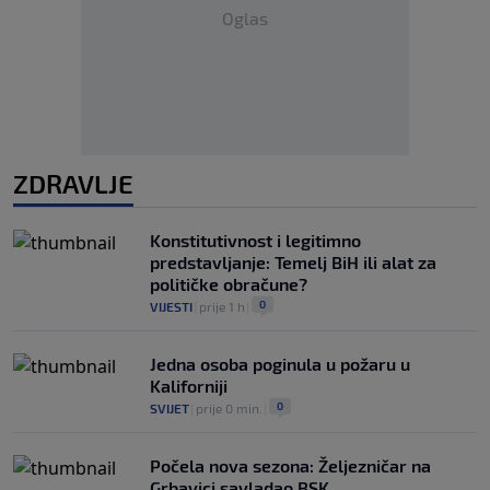
Oglas
ZDRAVLJE
Konstitutivnost i legitimno
predstavljanje: Temelj BiH ili alat za
političke obračune?
0
VIJESTI
|
prije 1 h
|
Jedna osoba poginula u požaru u
Kaliforniji
0
SVIJET
|
prije 0 min.
|
Počela nova sezona: Željezničar na
Grbavici savladao BSK