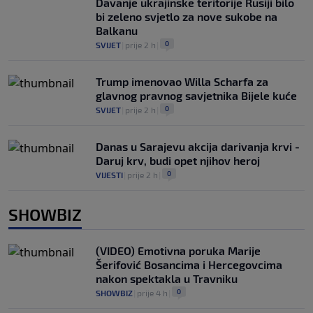
Davanje ukrajinske teritorije Rusiji bilo
bi zeleno svjetlo za nove sukobe na
Balkanu
0
SVIJET
|
prije 2 h
|
Trump imenovao Willa Scharfa za
glavnog pravnog savjetnika Bijele kuće
0
SVIJET
|
prije 2 h
|
Danas u Sarajevu akcija darivanja krvi -
Daruj krv, budi opet njihov heroj
0
VIJESTI
|
prije 2 h
|
SHOWBIZ
(VIDEO) Emotivna poruka Marije
Šerifović Bosancima i Hercegovcima
nakon spektakla u Travniku
0
SHOWBIZ
|
prije 4 h
|