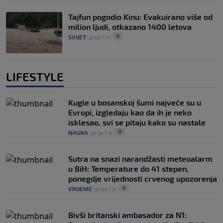
Tajfun pogodio Kinu: Evakuirano više od
milion ljudi, otkazano 1400 letova
0
SVIJET
|
prije 1 h
|
LIFESTYLE
Kugle u bosanskoj šumi najveće su u
Evropi, izgledaju kao da ih je neko
isklesao, svi se pitaju kako su nastale
0
NAUKA
|
prije 1 h
|
Sutra na snazi narandžasti meteoalarm
u BiH: Temperature do 41 stepen,
ponegdje vrijednosti crvenog upozorenja
0
VRIJEME
|
prije 1 h
|
Bivši britanski ambasador za N1: