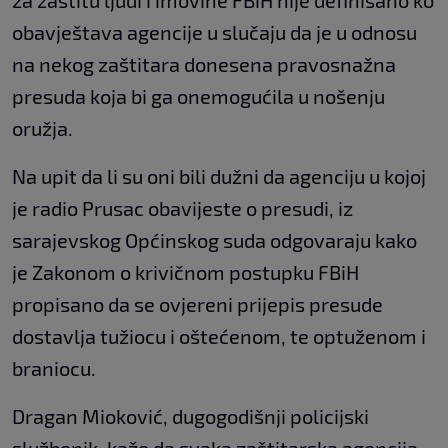
za zaštitu ljudi i imovine FBiH nije definisano ko
obavještava agencije u slučaju da je u odnosu
na nekog zaštitara donesena pravosnažna
presuda koja bi ga onemogućila u nošenju
oružja.
Na upit da li su oni bili dužni da agenciju u kojoj
je radio Prusac obavijeste o presudi, iz
sarajevskog Općinskog suda odgovaraju kako
je Zakonom o krivičnom postupku FBiH
propisano da se ovjereni prijepis presude
dostavlja tužiocu i oštećenom, te optuženom i
braniocu.
Dragan Mioković, dugogodišnji policijski