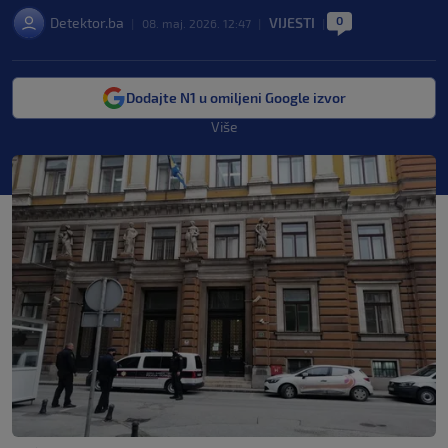
0
Detektor.ba
VIJESTI
|
08. maj. 2026. 12:47
|
|
Dodajte N1 u omiljeni Google izvor
Više