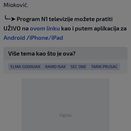
Mioković.
╰┈➤ Program N1 televizije možete pratiti
UŽIVO na
ovom linku
kao i putem aplikacija za
Android
/
iPhone/iPad
Više tema kao što je ova?
ELMA GODINJAK
RAMO ISAK
SEC ONE
TARIK PRUSAC
Oglas