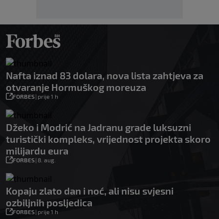
Nafta iznad 83 dolara, nova lista zahtjeva za
otvaranje Hormuškog moreuza
FORBES
|
prije 1 h
Džeko i Modrić na Jadranu grade luksuzni
turistički kompleks, vrijednost projekta skoro
milijardu eura
FORBES
|
8. aug.
Kopaju zlato dan i noć, ali nisu svjesni
ozbiljnih posljedica
FORBES
|
prije 1 h