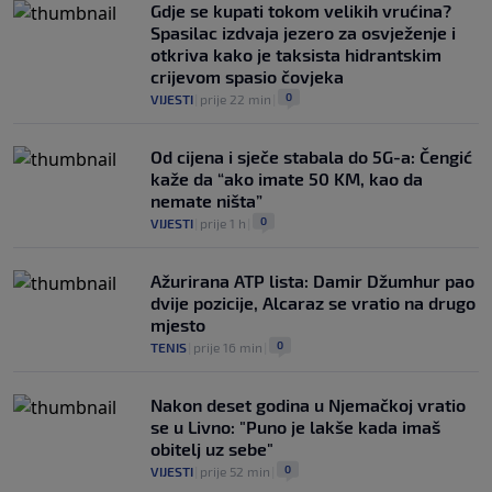
Gdje se kupati tokom velikih vrućina?
Spasilac izdvaja jezero za osvježenje i
otkriva kako je taksista hidrantskim
crijevom spasio čovjeka
0
VIJESTI
|
prije 22 min
|
Od cijena i sječe stabala do 5G-a: Čengić
kaže da “ako imate 50 KM, kao da
nemate ništa”
0
VIJESTI
|
prije 1 h
|
Ažurirana ATP lista: Damir Džumhur pao
dvije pozicije, Alcaraz se vratio na drugo
mjesto
0
TENIS
|
prije 16 min
|
Nakon deset godina u Njemačkoj vratio
se u Livno: "Puno je lakše kada imaš
obitelj uz sebe"
0
VIJESTI
|
prije 52 min
|