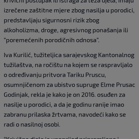
krivični postupak ili istraga za teža djela, imaju
izrečene zaštitne mjere zbog nasilja u porodici,
predstavljaju sigurnosni rizik zbog
alkoholizma, droge, agresivnog ponašanja ili
“poremećenih porodičnih odnosa”.
Iva Kurilić, tužiteljica sarajevskog Kantonalnog
tužilaštva, na ročištu na kojem se raspravljalo
o određivanju pritvora Tariku Pruscu,
osumnjičenom za ubistvo supruge Elme Prusac
Godinjak, rekla je kako je on 2016. osuđen za
nasilje u porodici, a da je godinu ranije imao
zabranu prilaska žrtvama, navodeći kako se
radi o nasilnoj osobi.