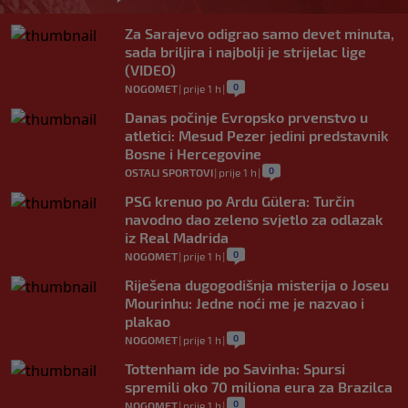
Za Sarajevo odigrao samo devet minuta,
sada briljira i najbolji je strijelac lige
(VIDEO)
0
NOGOMET
|
prije 1 h
|
Danas počinje Evropsko prvenstvo u
atletici: Mesud Pezer jedini predstavnik
Bosne i Hercegovine
0
OSTALI SPORTOVI
|
prije 1 h
|
PSG krenuo po Ardu Gülera: Turčin
navodno dao zeleno svjetlo za odlazak
iz Real Madrida
0
NOGOMET
|
prije 1 h
|
Riješena dugogodišnja misterija o Joseu
Mourinhu: Jedne noći me je nazvao i
plakao
0
NOGOMET
|
prije 1 h
|
Tottenham ide po Savinha: Spursi
spremili oko 70 miliona eura za Brazilca
0
NOGOMET
|
prije 1 h
|