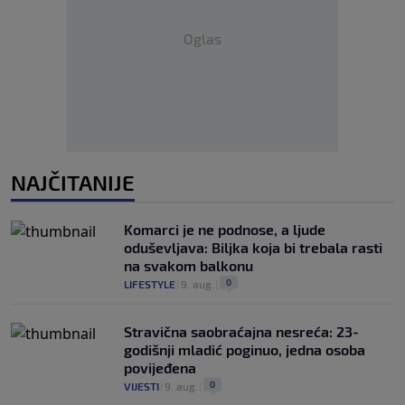
Oglas
NAJČITANIJE
Komarci je ne podnose, a ljude
oduševljava: Biljka koja bi trebala rasti
na svakom balkonu
0
LIFESTYLE
|
9. aug.
|
Stravična saobraćajna nesreća: 23-
godišnji mladić poginuo, jedna osoba
povijeđena
0
VIJESTI
|
9. aug.
|