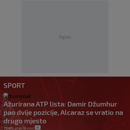
Oglas
SPORT
Ažurirana ATP lista: Damir Džumhur
pao dvije pozicije, Alcaraz se vratio na
drugo mjesto
0
TENIS
|
prije 16 min
|