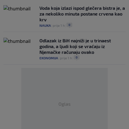
Voda koja izlazi ispod glečera bistra je, a
za nekoliko minuta postane crvena kao
krv
0
NAUKA
|
prije 1 h
|
Odlazak iz BiH najniži je u trinaest
godina, a ljudi koji se vraćaju iz
Njemačke računaju ovako
0
EKONOMIJA
|
prije 1 h
|
Oglas