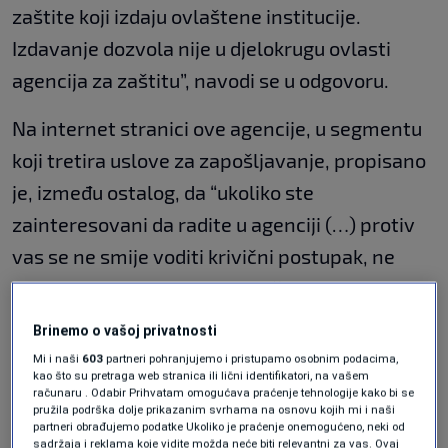
zaštite koji izdaju ovlaštene institucije.
Izdavanje dozvola nije u djelokrugu ovlasti
agencija za zaštitu”, navodi se u odgovoru.
Na internet stranici ove agencije, u segmentu
koji tretira uslove za zapošljavanje, propisano
je, između ostalog, da “ukoliko ste
zainteresovani da radite u agenciji (…) protiv
vas se ne smije voditi krivični postupak, ne
smijete biti osuđivani za krivično djelo za koje
je izrečena zatvorska kazna, osim krivičnih
Brinemo o vašoj privatnosti
djela protiv sigurnosti javnog prometa, niti biti
Mi i naši
603
partneri pohranjujemo i pristupamo osobnim podacima,
kao što su pretraga web stranica ili lični identifikatori, na vašem
odgovorni za prekršaj protiv javnog reda i mira
računaru . Odabir Prihvatam omogućava praćenje tehnologije kako bi se
pružila podrška dolje prikazanim svrhama na osnovu kojih mi i naši
sa obilježjem nasilja”.
partneri obrađujemo podatke Ukoliko je praćenje onemogućeno, neki od
sadržaja i reklama koje vidite možda neće biti relevantni za vas. Ovaj