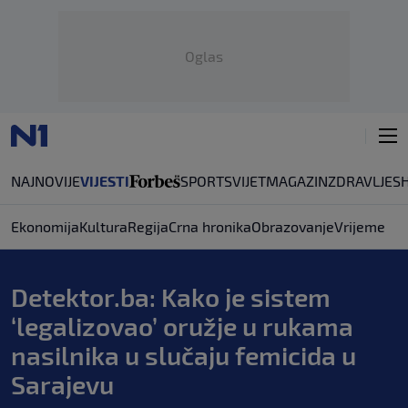
Oglas
NAJNOVIJE
VIJESTI
SPORT
SVIJET
MAGAZIN
ZDRAVLJE
S
Ekonomija
Kultura
Regija
Crna hronika
Obrazovanje
Vrijeme
Detektor.ba: Kako je sistem
‘legalizovao’ oružje u rukama
nasilnika u slučaju femicida u
Sarajevu