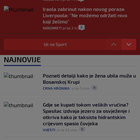
Iraola zabrinut nakon novog poraza
Liverpoola: "Ne možemo održati nivo
koji želimo"
0
NOGOMET
|
prije 2 h
|
Vlahović pred velikom odlukom:
Beşiktaş mu nudi 10 miliona eura po
Idi na Sport
sezoni
0
NOGOMET
|
prije 2 h
|
NAJNOVIJE
Kako je Gianni Infantino uspio uništiti
Mundijal: Od fudbala do Trumpa,
Poznati detalji kako je žena ubila muža u
milijardi i rata s UEFA-om
Bosanskoj Krupi
0
NOGOMET
|
prije 3 h
|
0
CRNA HRONIKA
|
prije 5 min
|
Gdje se kupati tokom velikih vrućina?
Spasilac izdvaja jezero za osvježenje i
otkriva kako je taksista hidrantskim
crijevom spasio čovjeka
0
VIJESTI
|
prije 22 min
|