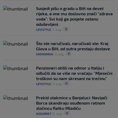
Susjedi pišu o gradu u BiH na devet
rijeka, a ime mu doslovno znači "zdrava
voda": Svi koji ga posjete ostanu
oduševljeni
0
LIFESTYLE
|
7. aug.
|
Što ste naručivali, naručivali ste: Kraj
Glova u BiH, od sutra prestaju dostave
0
EKONOMIJA
|
9. aug.
|
Penzioneri otišli na odmor u Italiju i
odlučili da se više ne vraćaju: "Mjesečni
troškovi su nam skresani na trećinu"
0
LIFESTYLE
|
5. aug.
|
Prekid utakmice u Banjaluci: Navijači
Borca skandiraju osuđenom ratnom
zločincu Ratku Mladiću
0
NOGOMET
|
9. aug.
|