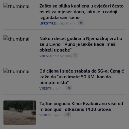
Zašto se biljka kupljena u cvjećari često
osuši za mjesec dana, iako je u radnji
izgledala savršeno
0
LIFESTYLE
|
prije 24 min
|
Nakon deset godina u Njemačkoj vratio
se u Livno: "Puno je lakše kada imaš
obitelj uz sebe"
0
VIJESTI
|
prije 52 min
|
Od cijena i sječe stabala do 5G-a: Čengić
kaže da “ako imate 50 KM, kao da
nemate ništa”
0
VIJESTI
|
prije 1 h
|
Tajfun pogodio Kinu: Evakuirano više od
milion ljudi, otkazano 1400 letova
0
SVIJET
|
prije 1 h
|