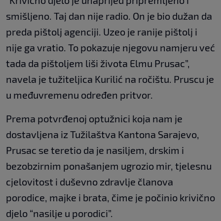
“Krivično djelo je unaprijed pripremljeno i
smišljeno. Taj dan nije radio. On je bio dužan da
preda pištolj agenciji. Uzeo je ranije pištolj i
nije ga vratio. To pokazuje njegovu namjeru već
tada da pištoljem liši života Elmu Prusac”,
navela je tužiteljica Kurilić na ročištu. Pruscu je
u međuvremenu određen pritvor.
Prema potvrđenoj optužnici koja nam je
dostavljena iz Tužilaštva Kantona Sarajevo,
Prusac se teretio da je nasiljem, drskim i
bezobzirnim ponašanjem ugrozio mir, tjelesnu
cjelovitost i duševno zdravlje članova
porodice, majke i brata, čime je počinio krivično
djelo “nasilje u porodici”.