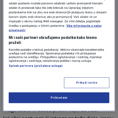
Posljednji slučaj femicida u Sarajevu otvorio je
odabir postavki možete ponovno odabrati i pritom promijeniti trenutni
odabir ili pristanak tako što ćete kliknuti na Upravljaj željenim
brojna pitanja, a prije svega nije jasno kako je
postavkama link na dnu ove web stranice [ili plutajuću ikonu u donjem
lijevom dijelu web stranice, ako je primjenjivo]. Vaš odabir će se
osumnjičeni za ubistvo supruge Tarik Prusac,
mijenjati u okviru našeg Wеб локација. Za više detalja, pogledajte
Uredbu o postupanju s ličnim podacima.
Više informacija o vašoj
koji je osuđen za nasilje u porodici, imao
privatnosti
dozvolu da nosi oružje tokom obavljanja posla,
Mi i naši partneri obrađujemo podatke kako bismo
pružali:
što je zakonom zabranjeno.
Koristite podatke o tačnoj geolokaciji. Aktivno skenirajte karakteristike
uređaja radi identifikacije. Spremanje podataka i/ili pristupanje
podacima na uređaju. Prilagođeno oglašavanje i sadržaj, mjerenje
Prema Zakonu o nabavljanju, držanju i nošenju
oglašavanja i sadržaja, istraživanje publike i razvoj usluga.
Spisak partnera (pružalaca usluga)
oružja i municije Kantona Sarajevo, propisano
je da odobrenje za nabavku oružja ne može
Prikaži svrhe
dobiti osoba koja je pravosnažno osuđena za
krivično djelo s elementima nasilja, uključujući
Prihvatam
nasilje u porodici. Odobrenje, prema zakonu, ne
mogu dobiti ni osobe protiv kojih se vodi