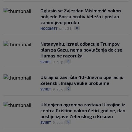
Oglasio se Zvjezdan Misimović nakon
pobjede Borca protiv Veleža i poslao
zanimljivu poruku
0
NOGOMET
|
prije 2 h
|
Netanyahu: Izrael odbacuje Trumpov
plan za Gazu, nema povlačenja dok se
Hamas ne razoruža
0
SVIJET
|
9. aug.
|
Ukrajina završila 40-dnevnu operaciju,
Zelenski: Imaju velike probleme
0
SVIJET
|
9. aug.
|
Uklonjena ogromna zastava Ukrajine iz
centra Prištine nakon četiri godine, dan
poslije izjave Zelenskog o Kosovu
0
SVIJET
|
9. aug.
|