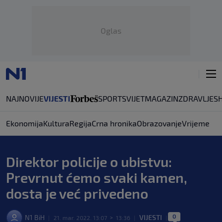
Oglas
NAJNOVIJE
VIJESTI
SPORT
SVIJET
MAGAZIN
ZDRAVLJE
S
Ekonomija
Kultura
Regija
Crna hronika
Obrazovanje
Vrijeme
Direktor policije o ubistvu:
Prevrnut ćemo svaki kamen,
dosta je već privedeno
0
N1 BiH
VIJESTI
|
21. mar. 2022. 13:07
>
13:36
|
|