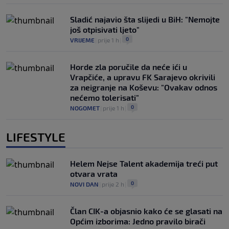
Sladić najavio šta slijedi u BiH: "Nemojte
još otpisivati ljeto"
0
VRIJEME
|
prije 1 h
|
Horde zla poručile da neće ići u
Vrapčiće, a upravu FK Sarajevo okrivili
za neigranje na Koševu: "Ovakav odnos
nećemo tolerisati"
0
NOGOMET
|
prije 1 h
|
LIFESTYLE
Helem Nejse Talent akademija treći put
otvara vrata
0
NOVI DAN
|
prije 2 h
|
Član CIK-a objasnio kako će se glasati na
Općim izborima: Jedno pravilo birači