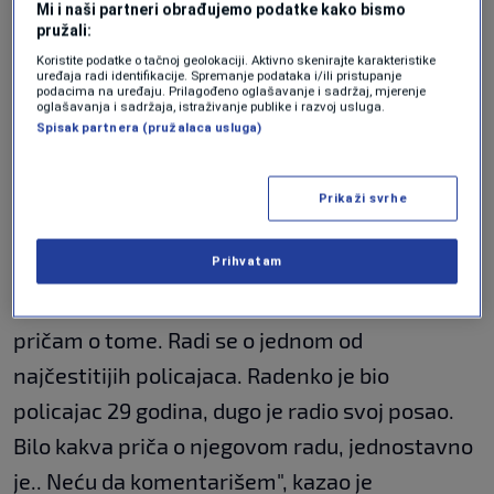
Mi i naši partneri obrađujemo podatke kako bismo
se može davati dodatne informacije zbog
pružali:
istrage koja je u osjetljivoj fazi.
Koristite podatke o tačnoj geolokaciji. Aktivno skenirajte karakteristike
uređaja radi identifikacije. Spremanje podataka i/ili pristupanje
podacima na uređaju. Prilagođeno oglašavanje i sadržaj, mjerenje
oglašavanja i sadržaja, istraživanje publike i razvoj usluga.
"Ovo je osjetljiva faza istrage i svaka izjava bi
Spisak partnera (pružalaca usluga)
mogla ugroziti. Veliki broj osoba je već
priveden, dok ovaj slučaj ne riješimo sigurno
Prikaži svrhe
nećemo stati".
Prihvatam
"Lično sam poznavao Radenka, teško mi je da
pričam o tome. Radi se o jednom od
najčestitijih policajaca. Radenko je bio
policajac 29 godina, dugo je radio svoj posao.
Bilo kakva priča o njegovom radu, jednostavno
je.. Neću da komentarišem", kazao je