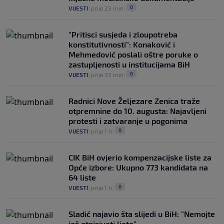
0
VIJESTI
|
prije 23 min
|
"Pritisci susjeda i zloupotreba
konstitutivnosti": Konaković i
Mehmedović poslali oštre poruke o
zastupljenosti u institucijama BiH
0
VIJESTI
|
prije 33 min
|
Radnici Nove Željezare Zenica traže
otpremnine do 10. augusta: Najavljeni
protesti i zatvaranje u pogonima
0
VIJESTI
|
prije 1 h
|
CIK BiH ovjerio kompenzacijske liste za
Opće izbore: Ukupno 773 kandidata na
64 liste
0
VIJESTI
|
prije 1 h
|
Sladić najavio šta slijedi u BiH: "Nemojte
još otpisivati ljeto"