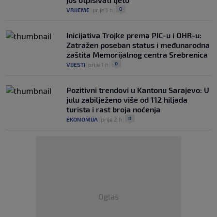
0
VRIJEME
|
prije 1 h
|
Inicijativa Trojke prema PIC-u i OHR-u:
Zatražen poseban status i međunarodna
zaštita Memorijalnog centra Srebrenica
0
VIJESTI
|
prije 1 h
|
Pozitivni trendovi u Kantonu Sarajevo: U
julu zabilježeno više od 112 hiljada
turista i rast broja noćenja
0
EKONOMIJA
|
prije 2 h
|
Oglas