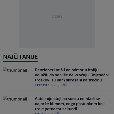
Oglas
NAJČITANIJE
Penzioneri otišli na odmor u Italiju i
odlučili da se više ne vraćaju: "Mjesečni
troškovi su nam skresani na trećinu"
0
LIFESTYLE
|
5. aug.
|
Auto koje stoji na suncu ne hladi se
najbrže klimom, nego postupkom koji
traje petnaest sekundi
0
AUTO
|
6. aug.
|