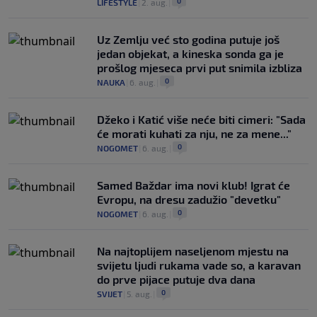
0
LIFESTYLE
|
2. aug.
|
Uz Zemlju već sto godina putuje još
jedan objekat, a kineska sonda ga je
prošlog mjeseca prvi put snimila izbliza
0
NAUKA
|
6. aug.
|
Džeko i Katić više neće biti cimeri: "Sada
će morati kuhati za nju, ne za mene..."
0
NOGOMET
|
6. aug.
|
Samed Baždar ima novi klub! Igrat će
Evropu, na dresu zadužio "devetku"
0
NOGOMET
|
6. aug.
|
Na najtoplijem naseljenom mjestu na
svijetu ljudi rukama vade so, a karavan
do prve pijace putuje dva dana
0
SVIJET
|
5. aug.
|