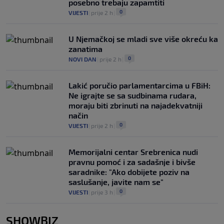
posebno trebaju zapamtiti
0
VIJESTI
|
prije 2 h
|
U Njemačkoj se mladi sve više okreću ka
zanatima
0
NOVI DAN
|
prije 2 h
|
Lakić poručio parlamentarcima u FBiH:
Ne igrajte se sa sudbinama rudara,
moraju biti zbrinuti na najadekvatniji
način
0
VIJESTI
|
prije 2 h
|
Memorijalni centar Srebrenica nudi
pravnu pomoć i za sadašnje i bivše
saradnike: "Ako dobijete poziv na
saslušanje, javite nam se"
0
VIJESTI
|
prije 3 h
|
SHOWBIZ