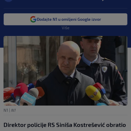
Dodajte N1 u omiljeni Google izvor
Više
N1
|
N1
Direktor policije RS Siniša Kostrešević obratio