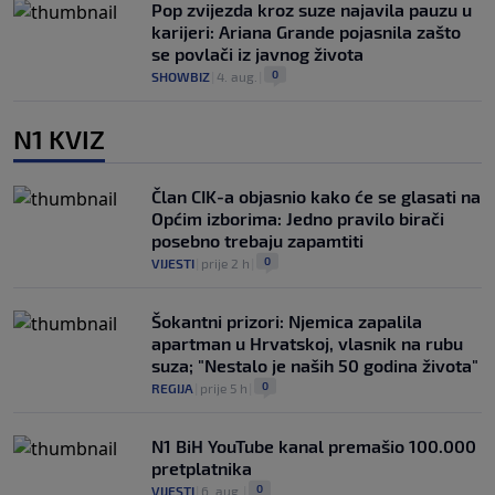
Pop zvijezda kroz suze najavila pauzu u
karijeri: Ariana Grande pojasnila zašto
se povlači iz javnog života
0
SHOWBIZ
|
4. aug.
|
N1 KVIZ
Član CIK-a objasnio kako će se glasati na
Općim izborima: Jedno pravilo birači
posebno trebaju zapamtiti
0
VIJESTI
|
prije 2 h
|
Šokantni prizori: Njemica zapalila
apartman u Hrvatskoj, vlasnik na rubu
suza; "Nestalo je naših 50 godina života"
0
REGIJA
|
prije 5 h
|
N1 BiH YouTube kanal premašio 100.000
pretplatnika
0
VIJESTI
|
6. aug.
|