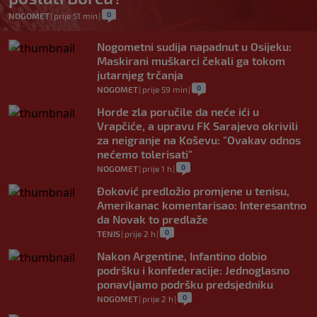
0
NOGOMET
|
prije 51 min
|
Nogometni sudija napadnut u Osijeku:
Maskirani muškarci čekali ga tokom
jutarnjeg trčanja
0
NOGOMET
|
prije 59 min
|
Horde zla poručile da neće ići u
Vrapčiće, a upravu FK Sarajevo okrivili
za neigranje na Koševu: "Ovakav odnos
nećemo tolerisati"
0
NOGOMET
|
prije 1 h
|
Đoković predložio promjene u tenisu,
Amerikanac komentarisao: Interesantno
da Novak to predlaže
0
TENIS
|
prije 2 h
|
Nakon Argentine, Infantino dobio
podršku i konfederacije: Jednoglasno
ponavljamo podršku predsjedniku
0
NOGOMET
|
prije 2 h
|