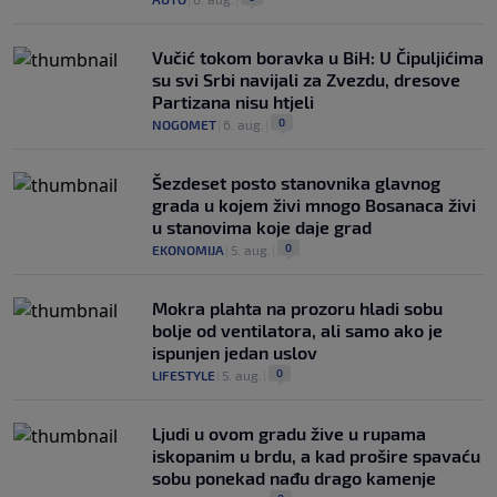
Vučić tokom boravka u BiH: U Čipuljićima
su svi Srbi navijali za Zvezdu, dresove
Partizana nisu htjeli
0
NOGOMET
|
6. aug.
|
Šezdeset posto stanovnika glavnog
grada u kojem živi mnogo Bosanaca živi
u stanovima koje daje grad
0
EKONOMIJA
|
5. aug.
|
Mokra plahta na prozoru hladi sobu
bolje od ventilatora, ali samo ako je
ispunjen jedan uslov
0
LIFESTYLE
|
5. aug.
|
Ljudi u ovom gradu žive u rupama
iskopanim u brdu, a kad prošire spavaću
sobu ponekad nađu drago kamenje