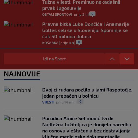
Tužne vijesti: Preminuo nekadašnji
prvak Jugoslavije
0
OSTALI SPORTOVI
|
prije 3 h
|
Pravna bitka Luke Dončića i Anamarije
Goltes seli se u Sloveniju: Spominje se
čak 50 miliona dolara
0
KOŠARKA
|
prije 4 h
|
Danas počinje nova sezona šampionata
BiH: Željezničar protiv novajlije na
Idi na Sport
Grbavici
0
NOGOMET
|
prije 4 h
|
NAJNOVIJE
Infantino u jeku brojnih kritika, dobio
javnu podršku jednog nogometnog
Dvojici rudara pozlilo u jami Raspotočje,
saveza, ali i jednu kritiku
jedan prebačen u bolnicu
0
NOGOMET
|
prije 4 h
|
0
VIJESTI
|
prije 14 min
|
Porodica Amire Selimović tvrdi:
Nadležna tužiteljica je donijela naredbu
na osnovu vještačenja bez dostavljanja
ključne medicinske dokumentacije