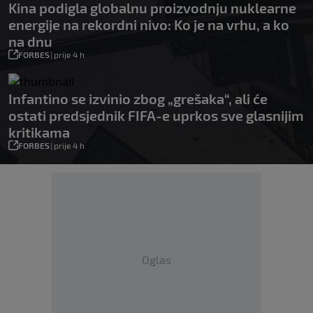
Kina podigla globalnu proizvodnju nuklearne
energije na rekordni nivo: Ko je na vrhu, a ko
na dnu
FORBES
|
prije 4 h
Infantino se izvinio zbog „grešaka“, ali će
ostati predsjednik FIFA-e uprkos sve glasnijim
kritikama
FORBES
|
prije 4 h
Oglas