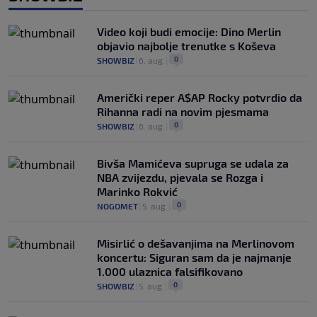
Video koji budi emocije: Dino Merlin
objavio najbolje trenutke s Koševa
0
SHOWBIZ
|
6. aug.
|
Američki reper A$AP Rocky potvrdio da
Rihanna radi na novim pjesmama
0
SHOWBIZ
|
6. aug.
|
Bivša Mamićeva supruga se udala za
NBA zvijezdu, pjevala se Rozga i
Marinko Rokvić
0
NOGOMET
|
5. aug.
|
Misirlić o dešavanjima na Merlinovom
koncertu: Siguran sam da je najmanje
1.000 ulaznica falsifikovano
0
SHOWBIZ
|
5. aug.
|