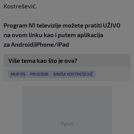
Kostrešević.
Program N1 televizije možete pratiti UŽIVO
na
ovom linku
kao i putem aplikacija
za
An
droid
|
iPhone/iPad
Više tema kao što je ova?
MUP RS
PRIJEDOR
SINIŠA KOSTREŠEVIĆ
Oglas