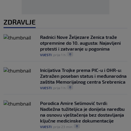
ZDRAVLJE
Radnici Nove Željezare Zenica traže
otpremnine do 10. augusta: Najavljeni
protesti i zatvaranje u pogonima
0
VIJESTI
|
prije 1 h
|
Inicijativa Trojke prema PIC-u i OHR-u:
Zatražen poseban status i međunarodna
zaštita Memorijalnog centra Srebrenica
0
VIJESTI
|
prije 1 h
|
Porodica Amire Selimović tvrdi:
Nadležna tužiteljica je donijela naredbu
na osnovu vještačenja bez dostavljanja
ključne medicinske dokumentacije
0
VIJESTI
|
prije 23 min
|