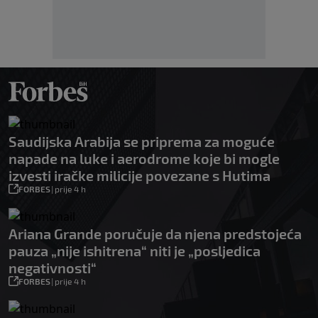
Saudijska Arabija se priprema za moguće
napade na luke i aerodrome koje bi mogle
izvesti iračke milicije povezane s Hutima
FORBES
|
prije 4 h
Ariana Grande poručuje da njena predstojeća
pauza „nije ishitrena“ niti je „posljedica
negativnosti“
FORBES
|
prije 4 h