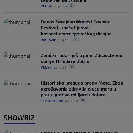
0
REGIJA
|
prije 2 h
|
Danas Sarajevo Modest Fashion
Festival, upečatljivost
bosanskohercegovačkog dizajna
0
MAGAZIN
|
prije 2 h
|
Zenički rudari još u jami: Zdravstveno
stanje 11 rudara dobro
0
VIJESTI
|
prije 2 h
|
Historijska presuda protiv Mete: Zbog
ugrožavanja zdravlja djece moraju
platiti gotovo milijardu dolara
0
TEHNOLOGIJA
|
prije 2 h
|
SHOWBIZ
Video koji budi emocije: Dino Merlin