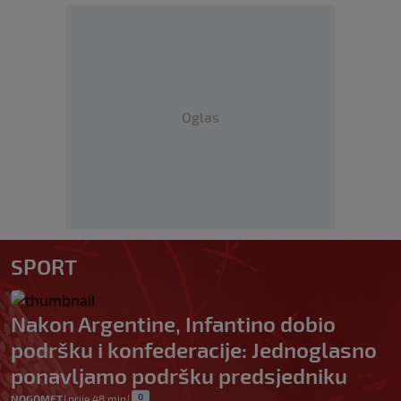
Oglas
SPORT
Nakon Argentine, Infantino dobio
podršku i konfederacije: Jednoglasno
ponavljamo podršku predsjedniku
0
NOGOMET
|
prije 48 min
|