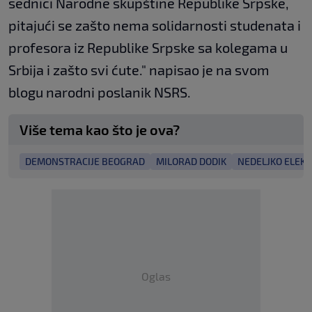
sednici Narodne skupštine Republike Srpske,
pitajući se zašto nema solidarnosti studenata i
profesora iz Republike Srpske sa kolegama u
Srbija i zašto svi ćute." napisao je na svom
blogu narodni poslanik NSRS.
Više tema kao što je ova?
DEMONSTRACIJE BEOGRAD
MILORAD DODIK
NEDELJKO ELEK
Oglas