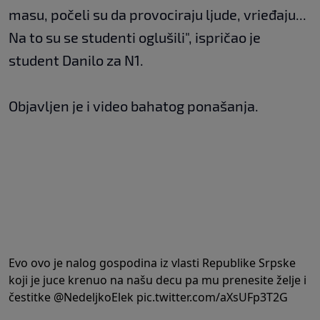
masu, počeli su da provociraju ljude, vrieđaju...
Na to su se studenti oglušili", ispričao je
student Danilo za N1.
Objavljen je i video bahatog ponašanja.
Evo ovo je nalog gospodina iz vlasti Republike Srpske
koji je juce krenuo na našu decu pa mu prenesite želje i
čestitke
@NedeljkoElek
pic.twitter.com/aXsUFp3T2G