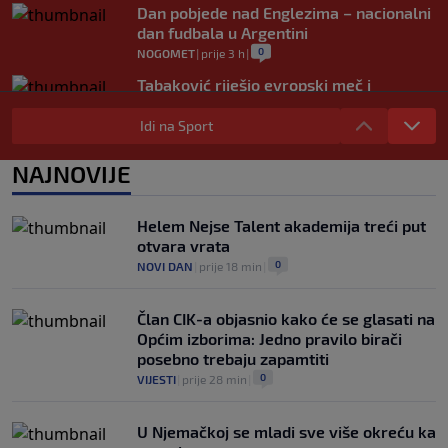
Dan pobjede nad Englezima – nacionalni
dan fudbala u Argentini
0
NOGOMET
|
prije 3 h
|
Tabaković riješio evropski meč i
Salzburgu donio pobjedu (VIDEO)
Idi na Sport
0
NOGOMET
|
6. aug.
|
Allah, Allah, Allah, Allah… Mohamed
NAJNOVIJE
Salah! (VIDEO)
0
NOGOMET
|
6. aug.
|
Helem Nejse Talent akademija treći put
otvara vrata
0
NOVI DAN
|
prije 18 min
|
Član CIK-a objasnio kako će se glasati na
Općim izborima: Jedno pravilo birači
posebno trebaju zapamtiti
0
VIJESTI
|
prije 28 min
|
U Njemačkoj se mladi sve više okreću ka