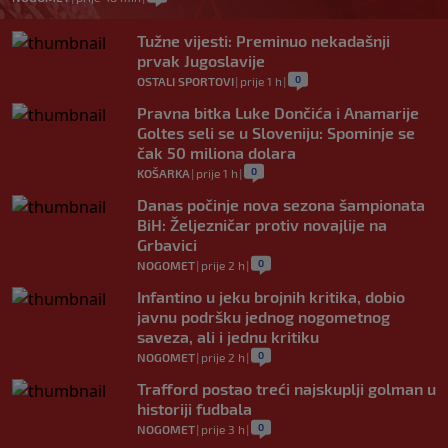
Tužne vijesti: Preminuo nekadašnji
prvak Jugoslavije
0
OSTALI SPORTOVI
|
prije 1 h
|
Pravna bitka Luke Dončića i Anamarije
Goltes seli se u Sloveniju: Spominje se
čak 50 miliona dolara
0
KOŠARKA
|
prije 1 h
|
Danas počinje nova sezona šampionata
BiH: Željezničar protiv novajlije na
Grbavici
0
NOGOMET
|
prije 2 h
|
Infantino u jeku brojnih kritika, dobio
javnu podršku jednog nogometnog
saveza, ali i jednu kritiku
0
NOGOMET
|
prije 2 h
|
Trafford postao treći najskuplji golman u
historiji fudbala
0
NOGOMET
|
prije 3 h
|