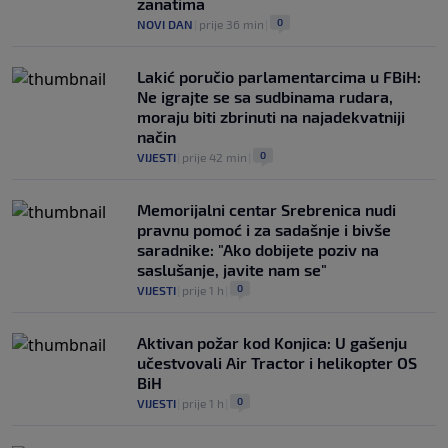
zanatima
0
NOVI DAN
|
prije 36 min
|
Lakić poručio parlamentarcima u FBiH:
Ne igrajte se sa sudbinama rudara,
moraju biti zbrinuti na najadekvatniji
način
0
VIJESTI
|
prije 42 min
|
Memorijalni centar Srebrenica nudi
pravnu pomoć i za sadašnje i bivše
saradnike: "Ako dobijete poziv na
saslušanje, javite nam se"
0
VIJESTI
|
prije 1 h
|
Aktivan požar kod Konjica: U gašenju
učestvovali Air Tractor i helikopter OS
BiH
0
VIJESTI
|
prije 1 h
|