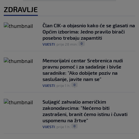
ZDRAVLJE
Član CIK-a objasnio kako će se glasati na
Općim izborima: Jedno pravilo birači
posebno trebaju zapamtiti
0
VIJESTI
|
prije 28 min
|
Memorijalni centar Srebrenica nudi
pravnu pomoć i za sadašnje i bivše
saradnike: "Ako dobijete poziv na
saslušanje, javite nam se"
0
VIJESTI
|
prije 1 h
|
Suljagić zahvalio američkim
zakonodavcima: "Nećemo biti
zastrašeni, branit ćemo istinu i čuvati
uspomenu na žrtve"
0
VIJESTI
|
prije 1 h
|