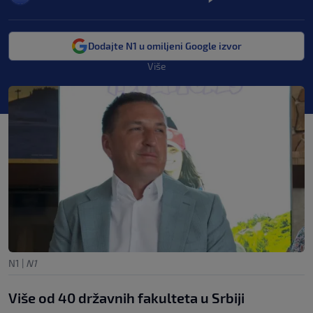
Dodajte N1 u omiljeni Google izvor
Više
N1
|
N1
Više od 40 državnih fakulteta u Srbiji