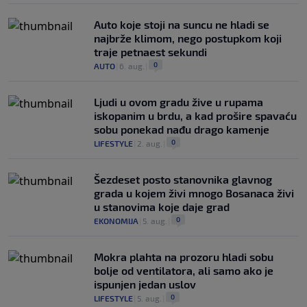
Auto koje stoji na suncu ne hladi se
najbrže klimom, nego postupkom koji
traje petnaest sekundi
0
AUTO
|
6. aug.
|
Ljudi u ovom gradu žive u rupama
iskopanim u brdu, a kad prošire spavaću
sobu ponekad nađu drago kamenje
0
LIFESTYLE
|
2. aug.
|
Šezdeset posto stanovnika glavnog
grada u kojem živi mnogo Bosanaca živi
u stanovima koje daje grad
0
EKONOMIJA
|
5. aug.
|
Mokra plahta na prozoru hladi sobu
bolje od ventilatora, ali samo ako je
ispunjen jedan uslov
0
LIFESTYLE
|
5. aug.
|