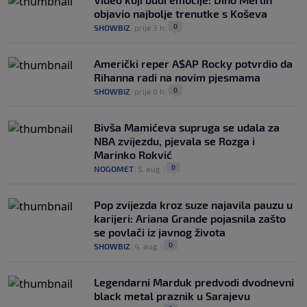
objavio najbolje trenutke s Koševa
0
SHOWBIZ
|
prije 3 h
|
Američki reper A$AP Rocky potvrdio da
Rihanna radi na novim pjesmama
0
SHOWBIZ
|
prije 6 h
|
Bivša Mamićeva supruga se udala za
NBA zvijezdu, pjevala se Rozga i
Marinko Rokvić
0
NOGOMET
|
5. aug.
|
Pop zvijezda kroz suze najavila pauzu u
karijeri: Ariana Grande pojasnila zašto
se povlači iz javnog života
0
SHOWBIZ
|
4. aug.
|
Legendarni Marduk predvodi dvodnevni
black metal praznik u Sarajevu