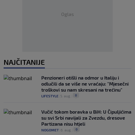
Oglas
NAJČITANIJE
Penzioneri otišli na odmor u Italiju i
odlučili da se više ne vraćaju: "Mjesečni
troškovi su nam skresani na trećinu"
0
LIFESTYLE
|
5. aug.
|
Vučić tokom boravka u BiH: U Čipuljićima
su svi Srbi navijali za Zvezdu, dresove
Partizana nisu htjeli
0
NOGOMET
|
6. aug.
|