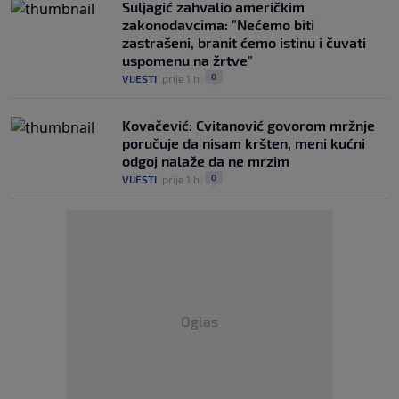
Suljagić zahvalio američkim
zakonodavcima: "Nećemo biti
zastrašeni, branit ćemo istinu i čuvati
uspomenu na žrtve"
0
VIJESTI
|
prije 1 h
|
Kovačević: Cvitanović govorom mržnje
poručuje da nisam kršten, meni kućni
odgoj nalaže da ne mrzim
0
VIJESTI
|
prije 1 h
|
Oglas