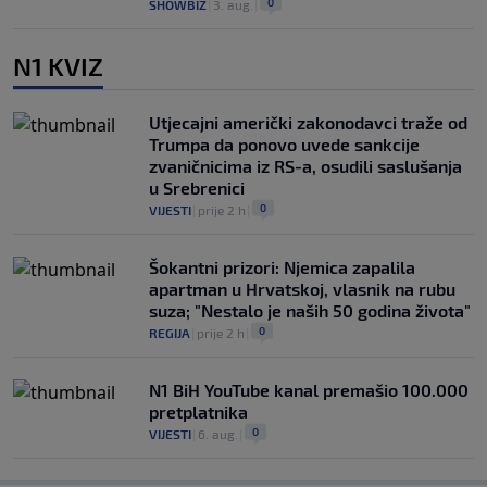
0
SHOWBIZ
|
3. aug.
|
N1 KVIZ
Utjecajni američki zakonodavci traže od
Trumpa da ponovo uvede sankcije
zvaničnicima iz RS-a, osudili saslušanja
u Srebrenici
0
VIJESTI
|
prije 2 h
|
Šokantni prizori: Njemica zapalila
apartman u Hrvatskoj, vlasnik na rubu
suza; "Nestalo je naših 50 godina života"
0
REGIJA
|
prije 2 h
|
N1 BiH YouTube kanal premašio 100.000
pretplatnika
0
VIJESTI
|
6. aug.
|