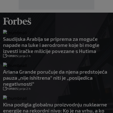
Saudijska Arabija se priprema za moguće
napade na luke i aerodrome koje bi mogle
izvesti iračke milicije povezane s Hutima
FORBES
|
prije 2 h
Ariana Grande poručuje da njena predstojeća
pauza „nije ishitrena“ niti je „posljedica
negativnosti“
FORBES
|
prije 2 h
Kina podigla globalnu proizvodnju nuklearne
energije na rekordni nivo: Ko je na vrhu, a ko