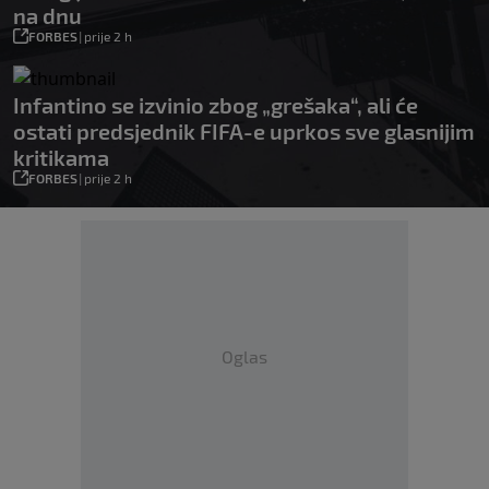
na dnu
FORBES
|
prije 2 h
Infantino se izvinio zbog „grešaka“, ali će
ostati predsjednik FIFA-e uprkos sve glasnijim
kritikama
FORBES
|
prije 2 h
Oglas