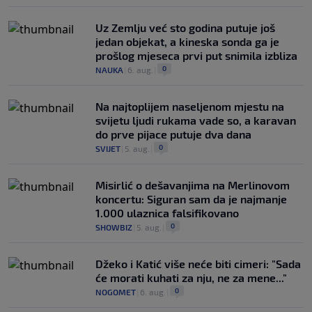
Uz Zemlju već sto godina putuje još
jedan objekat, a kineska sonda ga je
prošlog mjeseca prvi put snimila izbliza
0
NAUKA
|
6. aug.
|
Na najtoplijem naseljenom mjestu na
svijetu ljudi rukama vade so, a karavan
do prve pijace putuje dva dana
0
SVIJET
|
5. aug.
|
Misirlić o dešavanjima na Merlinovom
koncertu: Siguran sam da je najmanje
1.000 ulaznica falsifikovano
0
SHOWBIZ
|
5. aug.
|
Džeko i Katić više neće biti cimeri: "Sada
će morati kuhati za nju, ne za mene..."
0
NOGOMET
|
6. aug.
|