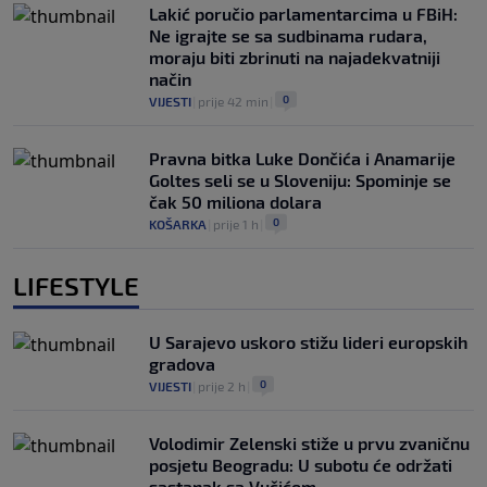
Lakić poručio parlamentarcima u FBiH:
Ne igrajte se sa sudbinama rudara,
moraju biti zbrinuti na najadekvatniji
način
0
VIJESTI
|
prije 42 min
|
Pravna bitka Luke Dončića i Anamarije
Goltes seli se u Sloveniju: Spominje se
čak 50 miliona dolara
0
KOŠARKA
|
prije 1 h
|
LIFESTYLE
U Sarajevo uskoro stižu lideri europskih
gradova
0
VIJESTI
|
prije 2 h
|
Volodimir Zelenski stiže u prvu zvaničnu
posjetu Beogradu: U subotu će održati
sastanak sa Vučićem