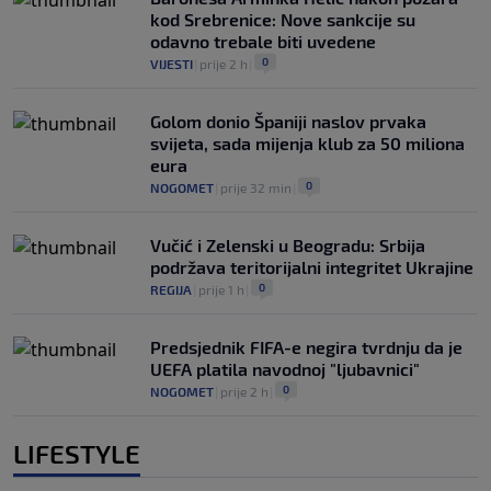
kod Srebrenice: Nove sankcije su
odavno trebale biti uvedene
0
VIJESTI
|
prije 2 h
|
Golom donio Španiji naslov prvaka
svijeta, sada mijenja klub za 50 miliona
eura
0
NOGOMET
|
prije 32 min
|
Vučić i Zelenski u Beogradu: Srbija
podržava teritorijalni integritet Ukrajine
0
REGIJA
|
prije 1 h
|
Predsjednik FIFA-e negira tvrdnju da je
UEFA platila navodnoj "ljubavnici"
0
NOGOMET
|
prije 2 h
|
LIFESTYLE