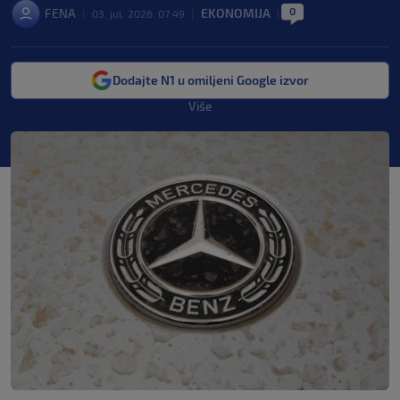
0
FENA
EKONOMIJA
|
03. jul. 2026. 07:49
|
|
Dodajte N1 u omiljeni Google izvor
Više