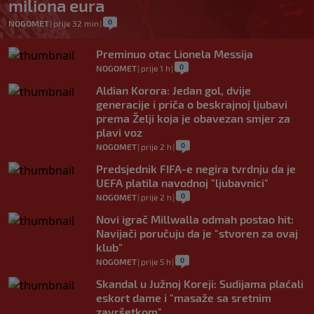
miliona eura
0
NOGOMET
|
prije 32 min
|
Preminuo otac Lionela Messija
0
NOGOMET
|
prije 1 h
|
Aldian Korora: Jedan gol, dvije
generacije i priča o beskrajnoj ljubavi
prema Želji koja je obavezan smjer za
plavi voz
0
NOGOMET
|
prije 2 h
|
Predsjednik FIFA-e negira tvrdnju da je
UEFA platila navodnoj "ljubavnici"
0
NOGOMET
|
prije 2 h
|
Novi igrač Millwalla odmah postao hit:
Navijači poručuju da je "stvoren za ovaj
klub"
0
NOGOMET
|
prije 5 h
|
Skandal u Južnoj Koreji: Sudijama plaćali
eskort dame i "masaže sa sretnim
završetkom"