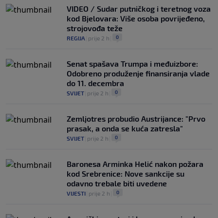
VIDEO / Sudar putničkog i teretnog voza
kod Bjelovara: Više osoba povrijeđeno,
strojovođa teže
0
REGIJA
|
prije 2 h
|
Senat spašava Trumpa i međuizbore:
Odobreno produženje finansiranja vlade
do 11. decembra
0
SVIJET
|
prije 2 h
|
Zemljotres probudio Austrijance: "Prvo
prasak, a onda se kuća zatresla"
0
SVIJET
|
prije 2 h
|
Baronesa Arminka Helić nakon požara
kod Srebrenice: Nove sankcije su
odavno trebale biti uvedene
0
VIJESTI
|
prije 2 h
|