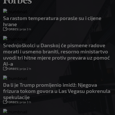
Sa rastom temperatura porasle su i cijene
hrane
FORBES
|
prije 3 h
Srednjoškolci u Danskoj će pismene radove
morati i usmeno braniti, resorno ministartvo
uvodi tri hitne mjere protiv prevara uz pomoć
AI-a
FORBES
|
prije 2 h
Da li je Trump promijenio imidž: Njegova
frizura tokom govora u Las Vegasu pokrenula
spekulacije
FORBES
|
prije 3 h