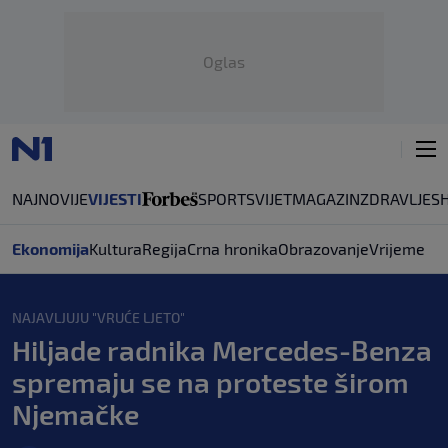
Oglas
NAJNOVIJE
VIJESTI
SPORT
SVIJET
MAGAZIN
ZDRAVLJE
S
Ekonomija
Kultura
Regija
Crna hronika
Obrazovanje
Vrijeme
NAJAVLJUJU "VRUĆE LJETO"
Hiljade radnika Mercedes-Benza
spremaju se na proteste širom
Njemačke