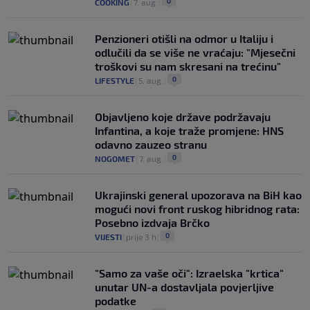
0
COOKING
|
7. aug.
|
Penzioneri otišli na odmor u Italiju i
odlučili da se više ne vraćaju: "Mjesečni
troškovi su nam skresani na trećinu"
0
LIFESTYLE
|
5. aug.
|
Objavljeno koje države podržavaju
Infantina, a koje traže promjene: HNS
odavno zauzeo stranu
0
NOGOMET
|
7. aug.
|
Ukrajinski general upozorava na BiH kao
mogući novi front ruskog hibridnog rata:
Posebno izdvaja Brčko
0
VIJESTI
|
prije 3 h
|
"Samo za vaše oči": Izraelska "krtica"
unutar UN-a dostavljala povjerljive
podatke