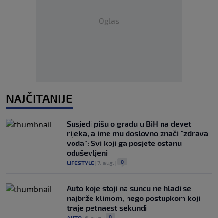
Oglas
NAJČITANIJE
Susjedi pišu o gradu u BiH na devet
rijeka, a ime mu doslovno znači "zdrava
voda": Svi koji ga posjete ostanu
oduševljeni
0
LIFESTYLE
|
7. aug.
|
Auto koje stoji na suncu ne hladi se
najbrže klimom, nego postupkom koji
traje petnaest sekundi
0
AUTO
|
6. aug.
|