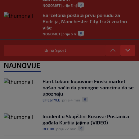
0
NOGOMET
|
prije 5 h
|
Barcelona poslala prvu ponudu za
Rodrija, Manchester City traži znatno
više
0
NOGOMET
|
prije 6 h
|
Dalić će postati najskuplji hrvatski
trener u historiji i jedan od najplaćenijih
Idi na Sport
selektora svijeta
0
NOGOMET
|
prije 7 h
|
NAJNOVIJE
Otkriveno ko je bio Georginina prva
ljubav: Njihova priča ponovo postala
Flert tokom kupovine: Finski market
viralna
našao način da pomogne samcima da se
0
NOGOMET
|
7. aug.
|
upoznaju
0
LIFESTYLE
|
prije 4 min
|
Incident u Skupštini Kosova: Poslanica
gađala Kurtija jajima (VIDEO)
0
REGIJA
|
prije 22 min
|