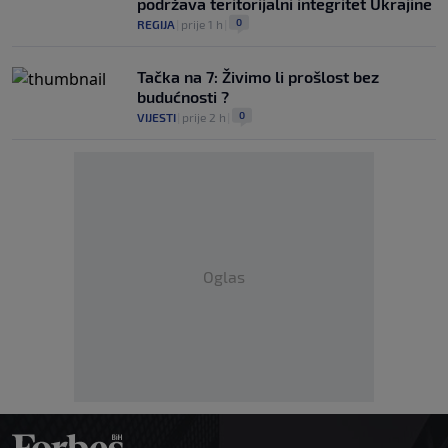
podržava teritorijalni integritet Ukrajine
0
REGIJA
|
prije 1 h
|
Tačka na 7: Živimo li prošlost bez
budućnosti ?
0
VIJESTI
|
prije 2 h
|
Oglas