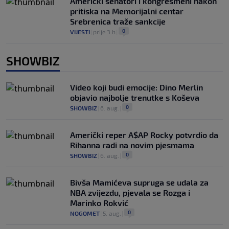
Američki senatori i kongresmeni nakon
pritiska na Memorijalni centar
Srebrenica traže sankcije
0
VIJESTI
|
prije 3 h
|
SHOWBIZ
Video koji budi emocije: Dino Merlin
objavio najbolje trenutke s Koševa
0
SHOWBIZ
|
6. aug.
|
Američki reper A$AP Rocky potvrdio da
Rihanna radi na novim pjesmama
0
SHOWBIZ
|
6. aug.
|
Bivša Mamićeva supruga se udala za
NBA zvijezdu, pjevala se Rozga i
Marinko Rokvić
0
NOGOMET
|
5. aug.
|