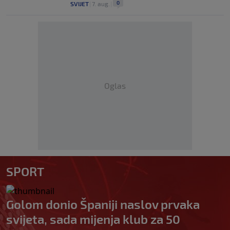
0
SVIJET
|
7. aug.
|
Oglas
SPORT
Golom donio Španiji naslov prvaka
svijeta, sada mijenja klub za 50