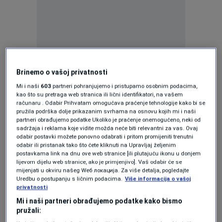
Okupljanja su planirana u Mercedesovim
Brinemo o vašoj privatnosti
pogonima u Sindelfingenu i Untertürkheimu
Mi i naši
603
partneri pohranjujemo i pristupamo osobnim podacima,
blizu Stuttgarta, kao i u Rastattu,
kao što su pretraga web stranica ili lični identifikatori, na vašem
računaru . Odabir Prihvatam omogućava praćenje tehnologije kako bi se
Kuppenheimu, Bremenu, Berlinu, Hamburgu i
pružila podrška dolje prikazanim svrhama na osnovu kojih mi i naši
partneri obrađujemo podatke Ukoliko je praćenje onemogućeno, neki od
Germersheimu, rekao je glasnogovornik
sadržaja i reklama koje vidite možda neće biti relevantni za vas. Ovaj
odabir postavki možete ponovno odabrati i pritom promijeniti trenutni
sindikata u Frankfurtu.
odabir ili pristanak tako što ćete kliknuti na Upravljaj željenim
postavkama link na dnu ove web stranice [ili plutajuću ikonu u donjem
lijevom dijelu web stranice, ako je primjenjivo]. Vaš odabir će se
Šefica IG Metalla Christiane Benner trebala bi
mijenjati u okviru našeg Wеб локација. Za više detalja, pogledajte
Uredbu o postupanju s ličnim podacima.
Više informacija o vašoj
govoriti na događaju u Dizeldorfu.
privatnosti
Mi i naši partneri obrađujemo podatke kako bismo
Demonstracije su zamišljene kao uvodni
pružali: