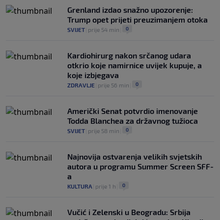
Grenland izdao snažno upozorenje:
Trump opet prijeti preuzimanjem otoka
0
SVIJET
|
prije 54 min
|
Kardiohirurg nakon srčanog udara
otkrio koje namirnice uvijek kupuje, a
koje izbjegava
0
ZDRAVLJE
|
prije 56 min
|
Američki Senat potvrdio imenovanje
Todda Blanchea za državnog tužioca
0
SVIJET
|
prije 58 min
|
Najnovija ostvarenja velikih svjetskih
autora u programu Summer Screen SFF-
a
0
KULTURA
|
prije 1 h
|
Vučić i Zelenski u Beogradu: Srbija