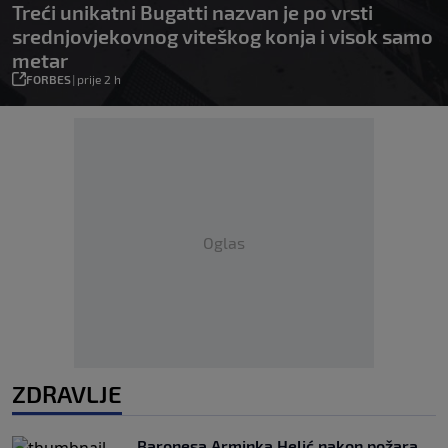
Treći unikatni Bugatti nazvan je po vrsti
srednjovjekovnog viteškog konja i visok samo
metar
FORBES
|
prije 2 h
Oglas
ZDRAVLJE
Baronesa Arminka Helić nakon požara