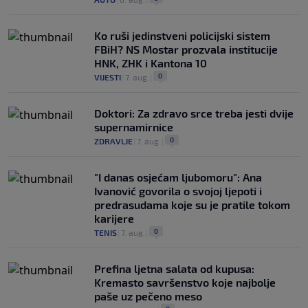
Ko ruši jedinstveni policijski sistem
FBiH? NS Mostar prozvala institucije
HNK, ZHK i Kantona 10
0
VIJESTI
|
7. aug.
|
Doktori: Za zdravo srce treba jesti dvije
supernamirnice
0
ZDRAVLJE
|
7. aug.
|
"I danas osjećam ljubomoru": Ana
Ivanović govorila o svojoj ljepoti i
predrasudama koje su je pratile tokom
karijere
0
TENIS
|
7. aug.
|
Prefina ljetna salata od kupusa:
Kremasto savršenstvo koje najbolje
paše uz pečeno meso