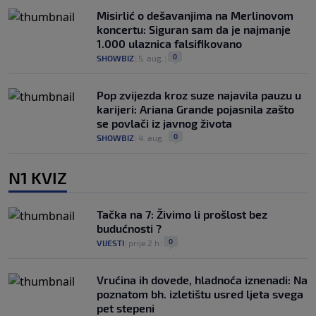
Misirlić o dešavanjima na Merlinovom
koncertu: Siguran sam da je najmanje
1.000 ulaznica falsifikovano
0
SHOWBIZ
|
5. aug.
|
Pop zvijezda kroz suze najavila pauzu u
karijeri: Ariana Grande pojasnila zašto
se povlači iz javnog života
0
SHOWBIZ
|
4. aug.
|
N1 KVIZ
Tačka na 7: Živimo li prošlost bez
budućnosti ?
0
VIJESTI
|
prije 2 h
|
Vrućina ih dovede, hladnoća iznenadi: Na
poznatom bh. izletištu usred ljeta svega
pet stepeni