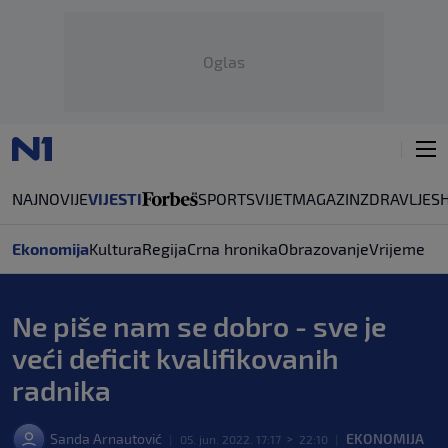
Oglas
NAJNOVIJE
VIJESTI
SPORT
SVIJET
MAGAZIN
ZDRAVLJE
S
Ekonomija
Kultura
Regija
Crna hronika
Obrazovanje
Vrijeme
Ne piše nam se dobro - sve je
veći deficit kvalifikovanih
radnika
Sanda Arnautović
EKONOMIJA
|
05. jun. 2022. 17:17
>
22:10
|