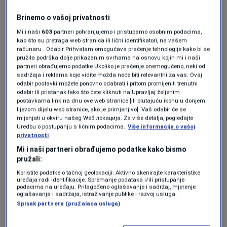
vještina da bi mogli obavljati te poslove već i
Brinemo o vašoj privatnosti
zbog toga što oni svoju priliku danas traže u
Mi i naši
603
partneri pohranjujemo i pristupamo osobnim podacima,
inostrantsvu i onda kombinacijom svih tih
kao što su pretraga web stranica ili lični identifikatori, na vašem
računaru . Odabir Prihvatam omogućava praćenje tehnologije kako bi se
elemenata danas zapravo dobijamo jedan
pružila podrška dolje prikazanim svrhama na osnovu kojih mi i naši
partneri obrađujemo podatke Ukoliko je praćenje onemogućeno, neki od
veliki nedostatak radne snage i probleme za
sadržaja i reklama koje vidite možda neće biti relevantni za vas. Ovaj
naše poslodavce", kazala je
Nermana
odabir postavki možete ponovno odabrati i pritom promijeniti trenutni
odabir ili pristanak tako što ćete kliknuti na Upravljaj željenim
Ajanović-Hajdarpašić
, direktorica Operacija
postavkama link na dnu ove web stranice [ili plutajuću ikonu u donjem
lijevom dijelu web stranice, ako je primjenjivo]. Vaš odabir će se
kolektiva MojPosao.ba.
mijenjati u okviru našeg Wеб локација. Za više detalja, pogledajte
Uredbu o postupanju s ličnim podacima.
Više informacija o vašoj
privatnosti
Radnika nedostaje i ugostiteljima i
Mi i naši partneri obrađujemo podatke kako bismo
pružali:
hotelijerima. Već godinama je, kažu tako.
Koristite podatke o tačnoj geolokaciji. Aktivno skenirajte karakteristike
uređaja radi identifikacije. Spremanje podataka i/ili pristupanje
Uskoro će biti prinuđeni uvoziti radnu snagu.
podacima na uređaju. Prilagođeno oglašavanje i sadržaj, mjerenje
oglašavanja i sadržaja, istraživanje publike i razvoj usluga.
Neki bi već, ali im to onemogućavaju zakonske
Spisak partnera (pružalaca usluga)
regulative. Pa apeluju na nadležne da to