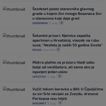
Šezdeset posto stanovnika glavnog
grada u kojem živi mnogo Bosanaca živi
u stanovima koje daje grad
0
EKONOMIJA
|
5. aug.
|
Šokantni prizori: Njemica zapalila
apartman u Hrvatskoj, vlasnik na rubu
suza; "Nestalo je naših 50 godina života"
0
REGIJA
|
prije 14 h
|
Mokra plahta na prozoru hladi sobu
bolje od ventilatora, ali samo ako je
ispunjen jedan uslov
0
LIFESTYLE
|
5. aug.
|
Vučić tokom boravka u BiH: U Čipuljićima
su svi Srbi navijali za Zvezdu, dresove
Partizana nisu htjeli
0
NOGOMET
|
6. aug.
|