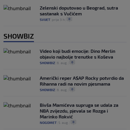
Zelenski doputovao u Beograd, sutra
sastanak s Vučićem
0
SVIJET
|
prije 3 h
|
SHOWBIZ
Video koji budi emocije: Dino Merlin
objavio najbolje trenutke s Koševa
0
SHOWBIZ
|
6. aug.
|
Američki reper A$AP Rocky potvrdio da
Rihanna radi na novim pjesmama
0
SHOWBIZ
|
6. aug.
|
Bivša Mamićeva supruga se udala za
NBA zvijezdu, pjevala se Rozga i
Marinko Rokvić
0
NOGOMET
|
5. aug.
|