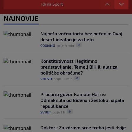
se pitaju gdje je i šta radi (VIDEO)
Idi na Sport
0
OSTALI SPORTOVI
|
prije 5 h
|
NAJNOVIJE
"I danas osjećam ljubomoru": Ana
Ivanović govorila o svojoj ljepoti i
predrasudama koje su je pratile tokom
Najbrža voćna torta bez pečenja: Ovaj
karijere
desert idealan je za ljeto
0
TENIS
|
prije 5 h
|
0
COOKING
|
prije 4 min
|
Konstitutivnost i legitimno
predstavljanje: Temelj BiH ili alat za
političke obračune?
0
VIJESTI
|
prije 52 min
|
Procurio govor Kamale Harris:
Odmaknula od Bidena i žestoko napala
republikance
0
SVIJET
|
prije 1 h
|
Doktori: Za zdravo srce treba jesti dvije