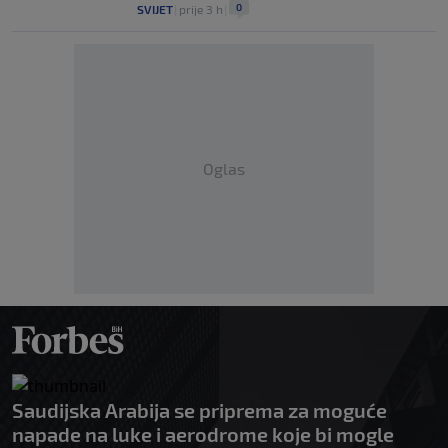
0
SVIJET
|
prije 3 h
|
Oglas
Saudijska Arabija se priprema za moguće
napade na luke i aerodrome koje bi mogle