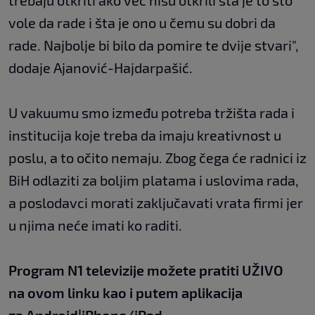
trebaju otkriti ako već nisu otkrili šta je to što
vole da rade i šta je ono u čemu su dobri da
rade. Najbolje bi bilo da pomire te dvije stvari",
dodaje Ajanović-Hajdarpašić.
U vakuumu smo između potreba tržišta rada i
institucija koje treba da imaju kreativnost u
poslu, a to očito nemaju. Zbog čega će radnici iz
BiH odlaziti za boljim platama i uslovima rada,
a poslodavci morati zaključavati vrata firmi jer
u njima neće imati ko raditi.
Program N1 televizije možete pratiti UŽIVO
na
ovom linku
kao i putem aplikacija