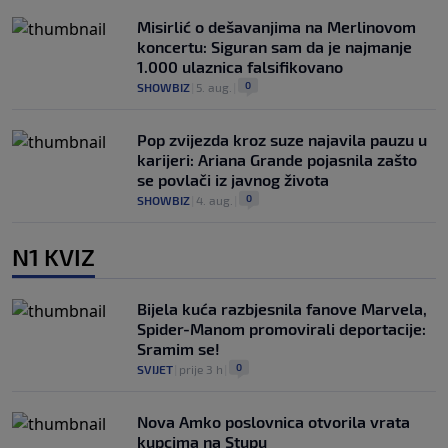
Misirlić o dešavanjima na Merlinovom
koncertu: Siguran sam da je najmanje
1.000 ulaznica falsifikovano
0
SHOWBIZ
|
5. aug.
|
Pop zvijezda kroz suze najavila pauzu u
karijeri: Ariana Grande pojasnila zašto
se povlači iz javnog života
0
SHOWBIZ
|
4. aug.
|
N1 KVIZ
Bijela kuća razbjesnila fanove Marvela,
Spider-Manom promovirali deportacije:
Sramim se!
0
SVIJET
|
prije 3 h
|
Nova Amko poslovnica otvorila vrata
kupcima na Stupu