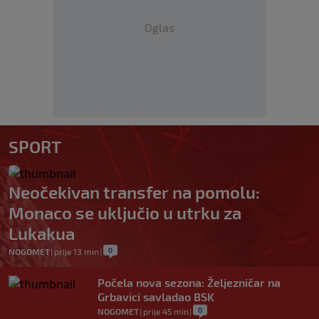
Oglas
SPORT
Neočekivan transfer na pomolu:
Monaco se uključio u utrku za
Lukakua
0
NOGOMET
|
prije 13 min
|
Počela nova sezona: Željezničar na
Grbavici savladao BSK
0
NOGOMET
|
prije 45 min
|