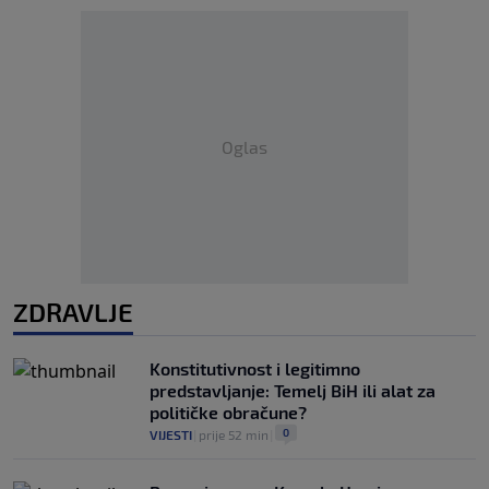
Oglas
ZDRAVLJE
Konstitutivnost i legitimno
predstavljanje: Temelj BiH ili alat za
političke obračune?
0
VIJESTI
|
prije 52 min
|