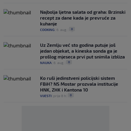
Najbolja ljetna salata od graha: Brzinski
recept za dane kada je prevruće za
kuhanje
0
COOKING
|
6. aug.
|
Uz Zemlju već sto godina putuje još
jedan objekat, a kineska sonda ga je
prošlog mjeseca prvi put snimila izbliza
0
NAUKA
|
6. aug.
|
Ko ruši jedinstveni policijski sistem
FBiH? NS Mostar prozvala institucije
HNK, ZHK i Kantona 10
0
VIJESTI
|
prije 8 h
|