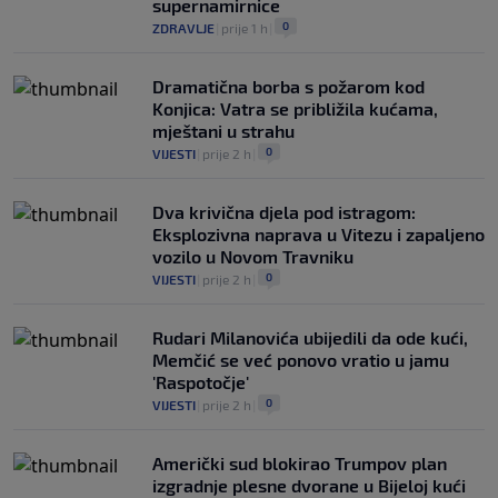
supernamirnice
0
ZDRAVLJE
|
prije 1 h
|
Dramatična borba s požarom kod
Konjica: Vatra se približila kućama,
mještani u strahu
0
VIJESTI
|
prije 2 h
|
Dva krivična djela pod istragom:
Eksplozivna naprava u Vitezu i zapaljeno
vozilo u Novom Travniku
0
VIJESTI
|
prije 2 h
|
Rudari Milanovića ubijedili da ode kući,
Memčić se već ponovo vratio u jamu
'Raspotočje'
0
VIJESTI
|
prije 2 h
|
Američki sud blokirao Trumpov plan
izgradnje plesne dvorane u Bijeloj kući