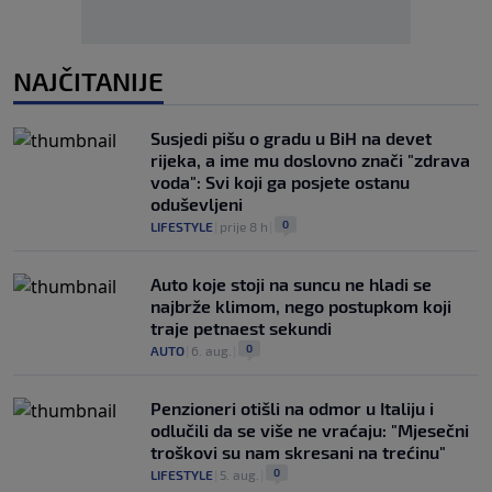
NAJČITANIJE
Susjedi pišu o gradu u BiH na devet
rijeka, a ime mu doslovno znači "zdrava
voda": Svi koji ga posjete ostanu
oduševljeni
0
LIFESTYLE
|
prije 8 h
|
Auto koje stoji na suncu ne hladi se
najbrže klimom, nego postupkom koji
traje petnaest sekundi
0
AUTO
|
6. aug.
|
Penzioneri otišli na odmor u Italiju i
odlučili da se više ne vraćaju: "Mjesečni
troškovi su nam skresani na trećinu"
0
LIFESTYLE
|
5. aug.
|