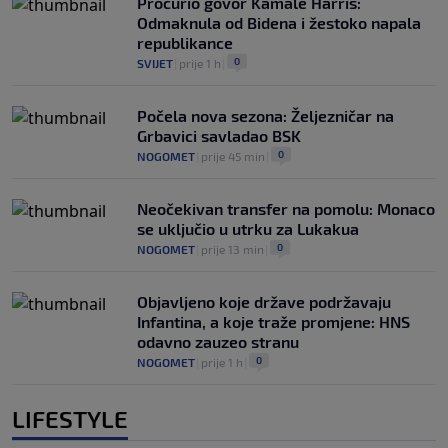
Procurio govor Kamale Harris:
Odmaknula od Bidena i žestoko napala
republikance
0
SVIJET
|
prije 1 h
|
Počela nova sezona: Željezničar na
Grbavici savladao BSK
0
NOGOMET
|
prije 45 min
|
Neočekivan transfer na pomolu: Monaco
se uključio u utrku za Lukakua
0
NOGOMET
|
prije 13 min
|
Objavljeno koje države podržavaju
Infantina, a koje traže promjene: HNS
odavno zauzeo stranu
0
NOGOMET
|
prije 1 h
|
LIFESTYLE