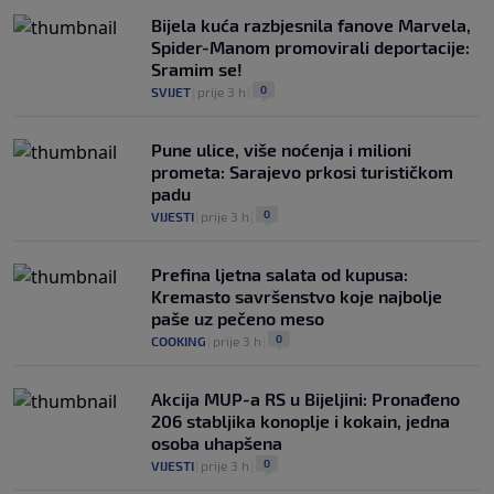
Bijela kuća razbjesnila fanove Marvela,
Spider-Manom promovirali deportacije:
Sramim se!
0
SVIJET
|
prije 3 h
|
Pune ulice, više noćenja i milioni
prometa: Sarajevo prkosi turističkom
padu
0
VIJESTI
|
prije 3 h
|
Prefina ljetna salata od kupusa:
Kremasto savršenstvo koje najbolje
paše uz pečeno meso
0
COOKING
|
prije 3 h
|
Akcija MUP-a RS u Bijeljini: Pronađeno
206 stabljika konoplje i kokain, jedna
osoba uhapšena
0
VIJESTI
|
prije 3 h
|