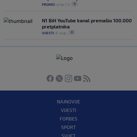
0
PROMO
|
prije 7 h
|
N1 BiH YouTube kanal premašio 100.000
pretplatnika
0
VIJESTI
|
6. aug.
|
NAJNOVIJE
VIJESTI
FORBES
SPORT
SVIJET