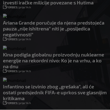
izvesti iračke milicije povezane s Hutima
FORBES
|
prije 14 h
Ariana Grande poručuje da njena predstojeća
pauza „nije ishitrena“ niti je „posljedica
negativnosti“
FORBES
|
prije 14 h
Kina podigla globalnu proizvodnju nuklearne
energije na rekordni nivo: Ko je na vrhu, a ko
na dnu
FORBES
|
prije 14 h
Infantino se izvinio zbog „grešaka“, ali će
ostati predsjednik FIFA-e uprkos sve glasnijim
kritikama
FORBES
|
prije 14 h