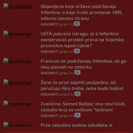
Objavljeno koje države podržavaju
Infantina, a koje traže promjene: HNS
odavno zauzeo stranu
0
NOGOMET
|
prije 1 h
|
UEFA pokreće istragu: Je li Infantino
namjeravao prodati prava na Svjetsko
prvenstvo ispod cijene?
0
NOGOMET
|
prije 1 h
|
Francuzi ne podržavaju Infantina, ali ga
nisu pozvali na ostavku
0
NOGOMET
|
prije 2 h
|
Žene će prve osjetiti posljedice, ali
poručuju: Ako treba, neka bude bojkot
0
NOGOMET
|
prije 2 h
|
Zvanično: Samed Baždar ima novi klub,
zadužio broj sa velikom "težinom"
0
NOGOMET
|
prije 4 h
|
Prije nekoliko godina zaludjela je
internet, a onda nestala iz javnosti: Svi