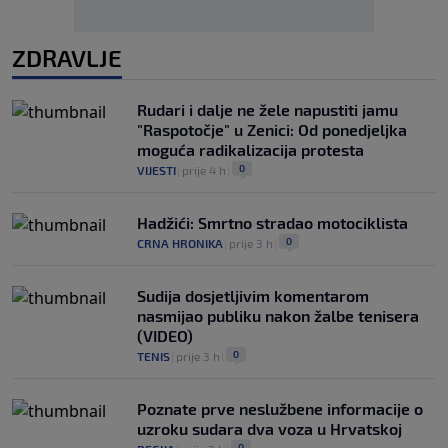
ZDRAVLJE
Rudari i dalje ne žele napustiti jamu
"Raspotočje" u Zenici: Od ponedjeljka
moguća radikalizacija protesta
0
VIJESTI
|
prije 4 h
|
Hadžići: Smrtno stradao motociklista
0
CRNA HRONIKA
|
prije 3 h
|
Sudija dosjetljivim komentarom
nasmijao publiku nakon žalbe tenisera
(VIDEO)
0
TENIS
|
prije 3 h
|
Poznate prve neslužbene informacije o
uzroku sudara dva voza u Hrvatskoj
0