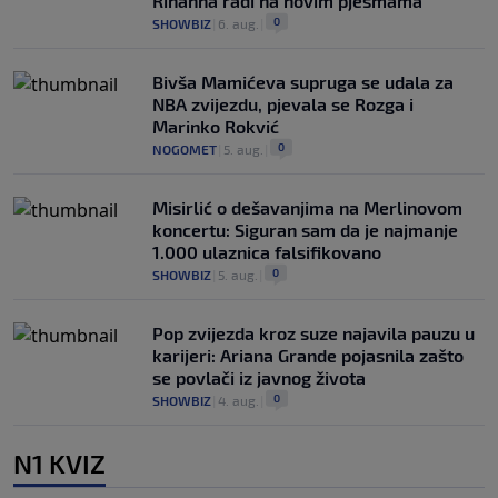
Rihanna radi na novim pjesmama
0
SHOWBIZ
|
6. aug.
|
Bivša Mamićeva supruga se udala za
NBA zvijezdu, pjevala se Rozga i
Marinko Rokvić
0
NOGOMET
|
5. aug.
|
Misirlić o dešavanjima na Merlinovom
koncertu: Siguran sam da je najmanje
1.000 ulaznica falsifikovano
0
SHOWBIZ
|
5. aug.
|
Pop zvijezda kroz suze najavila pauzu u
karijeri: Ariana Grande pojasnila zašto
se povlači iz javnog života
0
SHOWBIZ
|
4. aug.
|
N1 KVIZ