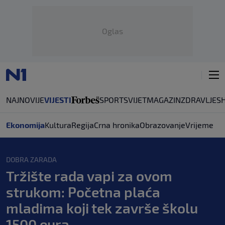
Oglas
NAJNOVIJE
VIJESTI
SPORT
SVIJET
MAGAZIN
ZDRAVLJE
S
Ekonomija
Kultura
Regija
Crna hronika
Obrazovanje
Vrijeme
DOBRA ZARADA
Tržište rada vapi za ovom
strukom: Početna plaća
mladima koji tek završe školu
1500 eura