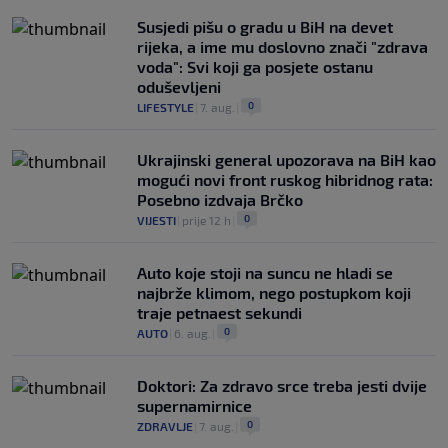
Susjedi pišu o gradu u BiH na devet
rijeka, a ime mu doslovno znači "zdrava
voda": Svi koji ga posjete ostanu
oduševljeni
0
LIFESTYLE
|
7. aug.
|
Ukrajinski general upozorava na BiH kao
mogući novi front ruskog hibridnog rata:
Posebno izdvaja Brčko
0
VIJESTI
|
prije 12 h
|
Auto koje stoji na suncu ne hladi se
najbrže klimom, nego postupkom koji
traje petnaest sekundi
0
AUTO
|
6. aug.
|
Doktori: Za zdravo srce treba jesti dvije
supernamirnice
0
ZDRAVLJE
|
7. aug.
|