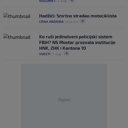
0
NOGOMET
|
7. aug.
|
Hadžići: Smrtno stradao motociklista
0
CRNA HRONIKA
|
prije 3 h
|
Ko ruši jedinstveni policijski sistem
FBiH? NS Mostar prozvala institucije
HNK, ZHK i Kantona 10
0
VIJESTI
|
7. aug.
|
Oglas