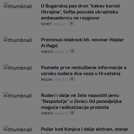
U Bugarskoj pao dron "kakav koristi
Ukrajina", Sofija pozvala ukrajinsku
ambasadoricu na razgovor
0
SVIJET
|
prije 2 h
|
Preminuo istaknuti bh. novinar Hajdar
Arifagić
0
VIJESTI
|
prije 2 h
|
Poznate prve neslužbene informacije o
uzroku sudara dva voza u Hrvatskoj
0
REGIJA
|
prije 3 h
|
Rudari i dalje ne žele napustiti jamu
"Raspotočje" u Zenici: Od ponedjeljka
moguća radikalizacija protesta
0
VIJESTI
|
prije 4 h
|
Požar kod Konjica i dalje aktivan, stanje