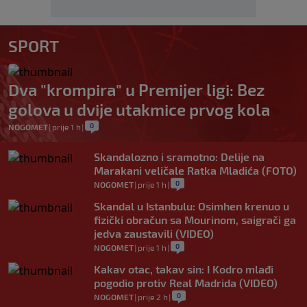
SPORT
Dva "krompira" u Premijer ligi: Bez
golova u dvije utakmice prvog kola
0
NOGOMET
|
prije 1 h
|
Skandalozno i sramotno: Delije na
Marakani veličale Ratka Mladića (FOTO)
0
NOGOMET
|
prije 1 h
|
Skandal u Istanbulu: Osimhen krenuo u
fizički obračun sa Mourinom, saigrači ga
jedva zaustavili (VIDEO)
0
NOGOMET
|
prije 1 h
|
Kakav otac, takav sin: I Kodro mlađi
pogodio protiv Real Madrida (VIDEO)
0
NOGOMET
|
prije 2 h
|