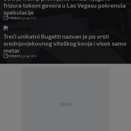
frizura tokom govora u Las Vegasu pokrenula
spekulacije
FORBES
|
prije 11 h
Treći unikatni Bugatti nazvan je po vrsti
srednjovjekovnog viteškog konja i visok samo
metar
FORBES
|
prije 10 h
Oglas