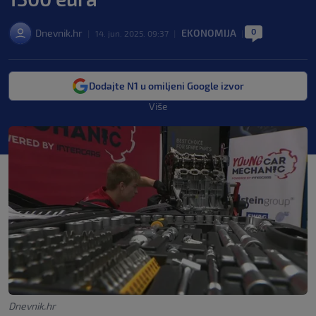
0
Dnevnik.hr
EKONOMIJA
|
14. jun. 2025. 09:37
|
|
Dodajte N1 u omiljeni Google izvor
Više
Dnevnik.hr