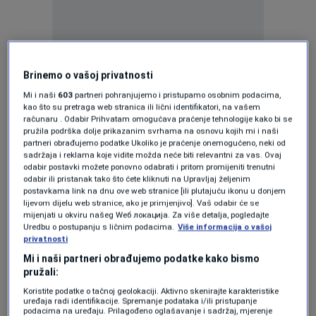
Hrvatska je domaćin prestižnog natjecanja
Brinemo o vašoj privatnosti
Mi i naši
603
partneri pohranjujemo i pristupamo osobnim podacima,
mladih mehaničara iz cijele Europe.
kao što su pretraga web stranica ili lični identifikatori, na vašem
računaru . Odabir Prihvatam omogućava praćenje tehnologije kako bi se
Stipe Selak iz splitske Obrtničke škole oduvijek
pružila podrška dolje prikazanim svrhama na osnovu kojih mi i naši
partneri obrađujemo podatke Ukoliko je praćenje onemogućeno, neki od
je znao što želi raditi.: "Kao mali gledao sam
sadržaja i reklama koje vidite možda neće biti relevantni za vas. Ovaj
odabir postavki možete ponovno odabrati i pritom promijeniti trenutni
videe, popravljao, a kad sam završio osnovnu
odabir ili pristanak tako što ćete kliknuti na Upravljaj željenim
postavkama link na dnu ove web stranice [ili plutajuću ikonu u donjem
školu odlučio sam da to želim dignuti na veći
lijevom dijelu web stranice, ako je primjenjivo]. Vaš odabir će se
mijenjati u okviru našeg Wеб локација. Za više detalja, pogledajte
nivo, na aute motore i tako to."
Uredbu o postupanju s ličnim podacima.
Više informacija o vašoj
privatnosti
U tri dana natjecanja mladi mehaničari odradit
Mi i naši partneri obrađujemo podatke kako bismo
pružali:
će ukupno 13 složenih zadataka. Sve pod
Koristite podatke o tačnoj geolokaciji. Aktivno skenirajte karakteristike
budnim okom sudaca.
uređaja radi identifikacije. Spremanje podataka i/ili pristupanje
podacima na uređaju. Prilagođeno oglašavanje i sadržaj, mjerenje