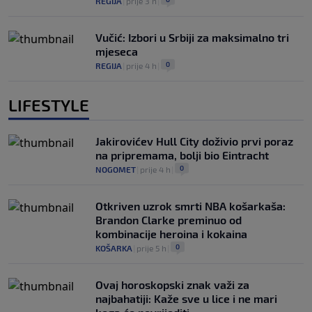
REGIJA
|
prije 3 h
|
Vučić: Izbori u Srbiji za maksimalno tri
mjeseca
0
REGIJA
|
prije 4 h
|
LIFESTYLE
Jakirovićev Hull City doživio prvi poraz
na pripremama, bolji bio Eintracht
0
NOGOMET
|
prije 4 h
|
Otkriven uzrok smrti NBA košarkaša:
Brandon Clarke preminuo od
kombinacije heroina i kokaina
0
KOŠARKA
|
prije 5 h
|
Ovaj horoskopski znak važi za
najbahatiji: Kaže sve u lice i ne mari