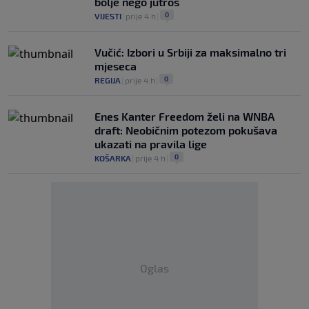
bolje nego jutros
0
VIJESTI
|
prije 4 h
|
Vučić: Izbori u Srbiji za maksimalno tri
mjeseca
0
REGIJA
|
prije 4 h
|
Enes Kanter Freedom želi na WNBA
draft: Neobičnim potezom pokušava
ukazati na pravila lige
0
KOŠARKA
|
prije 4 h
|
Oglas