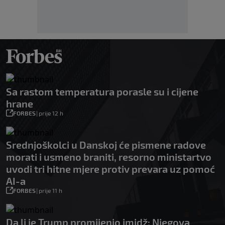
Sa rastom temperatura porasle su i cijene
hrane
FORBES
|
prije 12 h
Srednjoškolci u Danskoj će pismene radove
morati i usmeno braniti, resorno ministartvo
uvodi tri hitne mjere protiv prevara uz pomoć
AI-a
FORBES
|
prije 11 h
Da li je Trump promijenio imidž: Njegova