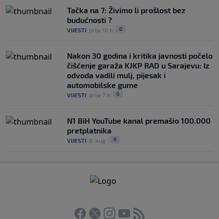
Tačka na 7: Živimo li prošlost bez
budućnosti ?
0
VIJESTI
|
prije 10 h
|
Nakon 30 godina i kritika javnosti počelo
čišćenje garaža KJKP RAD u Sarajevu: Iz
odvoda vadili mulj, pijesak i
automobilske gume
0
VIJESTI
|
prije 7 h
|
N1 BiH YouTube kanal premašio 100.000
pretplatnika
0
VIJESTI
|
6. aug.
|