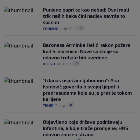
Punjene paprike kao nekad: Ovaj mali
trik naših baka čini nadjev savršeno
sočnim
0
COOKING
|
prije 12 h
|
Baronesa Arminka Helić nakon požara
kod Srebrenice: Nove sankcije su
odavno trebale biti uvedene
0
VIJESTI
|
prije 11 h
|
"I danas osjećam ljubomoru": Ana
Ivanović govorila o svojoj ljepoti i
predrasudama koje su je pratile tokom
karijere
0
TENIS
|
7. aug.
|
Objavljeno koje države podržavaju
Infantina, a koje traže promjene: HNS
odavno zauzeo stranu