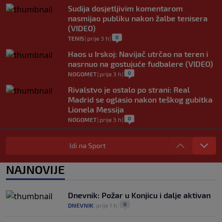
Sudija dosjetljivim komentarom
nasmijao publiku nakon žalbe tenisera
(VIDEO)
0
TENIS
|
prije 3 h
|
Haos u Irskoj: Navijač utrčao na teren i
nasrnuo na gostujuće fudbalere (VIDEO)
0
NOGOMET
|
prije 3 h
|
Rivalstvo je ostalo po strani: Real
Madrid se oglasio nakon teškog gubitka
Lionela Messija
0
NOGOMET
|
prije 3 h
|
WNBA igračice odgovorile Kanteru
nakon provokacije: "Nećemo biti politički
Idi na Sport
pijuni"
0
KOŠARKA
|
prije 3 h
|
NAJNOVIJE
Infantino nekada poručivao: "Novac
FIFA-e je vaš novac", danas se suočava s
Dnevnik: Požar u Konjicu i dalje aktivan
najvećom krizom
0
DNEVNIK
|
prije 1 h
|
0
NOGOMET
|
prije 4 h
|