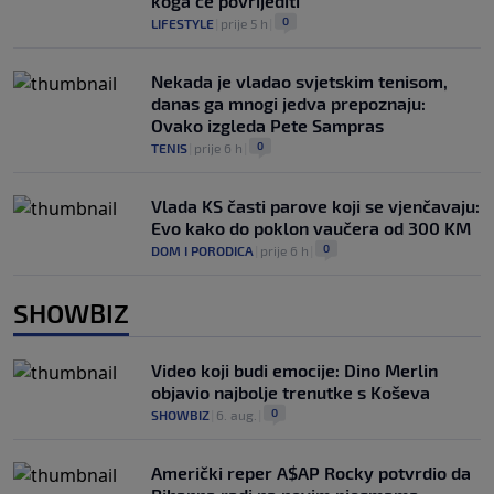
koga će povrijediti
0
LIFESTYLE
|
prije 5 h
|
Nekada je vladao svjetskim tenisom,
danas ga mnogi jedva prepoznaju:
Ovako izgleda Pete Sampras
0
TENIS
|
prije 6 h
|
Vlada KS časti parove koji se vjenčavaju:
Evo kako do poklon vaučera od 300 KM
0
DOM I PORODICA
|
prije 6 h
|
SHOWBIZ
Video koji budi emocije: Dino Merlin
objavio najbolje trenutke s Koševa
0
SHOWBIZ
|
6. aug.
|
Američki reper A$AP Rocky potvrdio da