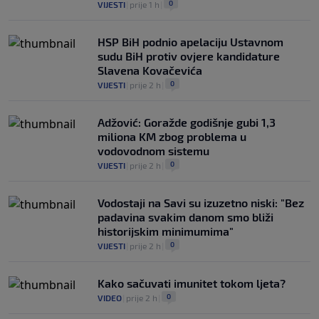
0
VIJESTI
|
prije 1 h
|
HSP BiH podnio apelaciju Ustavnom
sudu BiH protiv ovjere kandidature
Slavena Kovačevića
0
VIJESTI
|
prije 2 h
|
Adžović: Goražde godišnje gubi 1,3
miliona KM zbog problema u
vodovodnom sistemu
0
VIJESTI
|
prije 2 h
|
Vodostaji na Savi su izuzetno niski: "Bez
padavina svakim danom smo bliži
historijskim minimumima"
0
VIJESTI
|
prije 2 h
|
Kako sačuvati imunitet tokom ljeta?
0
VIDEO
|
prije 2 h
|