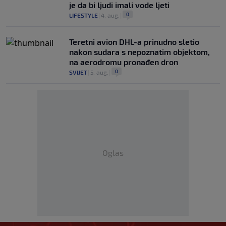
je da bi ljudi imali vode ljeti
0
LIFESTYLE
|
4. aug.
|
Teretni avion DHL-a prinudno sletio
nakon sudara s nepoznatim objektom,
na aerodromu pronađen dron
0
SVIJET
|
5. aug.
|
Oglas