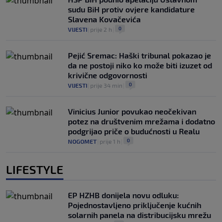
sudu BiH protiv ovjere kandidature
Slavena Kovačevića
0
VIJESTI
|
prije 2 h
|
Pejić Sremac: Haški tribunal pokazao je
da ne postoji niko ko može biti izuzet od
krivične odgovornosti
0
VIJESTI
|
prije 34 min
|
Vinicius Junior povukao neočekivan
potez na društvenim mrežama i dodatno
podgrijao priče o budućnosti u Realu
0
NOGOMET
|
prije 1 h
|
LIFESTYLE
EP HZHB donijela novu odluku:
Pojednostavljeno priključenje kućnih
solarnih panela na distribucijsku mrežu