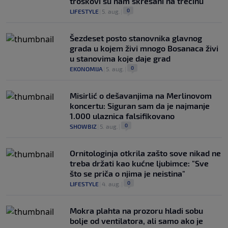
troškovi su nam skresani na trećinu"
0
LIFESTYLE
|
5. aug.
|
Šezdeset posto stanovnika glavnog
grada u kojem živi mnogo Bosanaca živi
u stanovima koje daje grad
0
EKONOMIJA
|
5. aug.
|
Misirlić o dešavanjima na Merlinovom
koncertu: Siguran sam da je najmanje
1.000 ulaznica falsifikovano
0
SHOWBIZ
|
5. aug.
|
Ornitologinja otkrila zašto sove nikad ne
treba držati kao kućne ljubimce: "Sve
što se priča o njima je neistina"
0
LIFESTYLE
|
4. aug.
|
Mokra plahta na prozoru hladi sobu
bolje od ventilatora, ali samo ako je