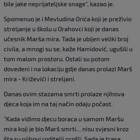
bile jake neprijateljske snage", kazao je.
Spomenuo je i Mevludina Orića koji je preživio
streljanje u školu u Orahovci koji je danas
učesnik Marša mira. Tada je ubijen veliki broj
civila, a mnogi su se, kaže Hamidović, ugušili u
tom malom prostoru. Ostali su potom
dovedeni i na lokaciju gdje danas prolazi Marš
mira - Križevići i streljani.
Danas ovim stazama smrti prolaze njihova
djeca koja im na taj način odaju počast.
"Kada vidimo djecu boraca u samom Maršu
mira koji je bio Marš smrti... nisu svjesni kroz
šta su njihovi roditelji prošli. Sada je trasa