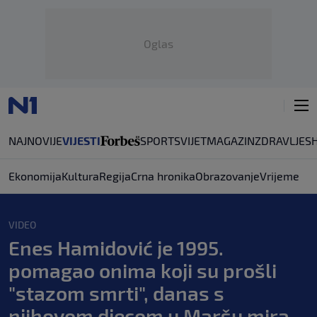
Oglas
NAJNOVIJE
VIJESTI
SPORT
SVIJET
MAGAZIN
ZDRAVLJE
S
Ekonomija
Kultura
Regija
Crna hronika
Obrazovanje
Vrijeme
VIDEO
Enes Hamidović je 1995.
pomagao onima koji su prošli
"stazom smrti", danas s
njihovom djecom u Maršu mira