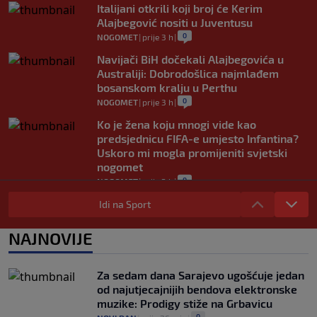
Italijani otkrili koji broj će Kerim
Alajbegović nositi u Juventusu
0
NOGOMET
|
prije 3 h
|
Navijači BiH dočekali Alajbegovića u
Australiji: Dobrodošlica najmlađem
bosanskom kralju u Perthu
0
NOGOMET
|
prije 3 h
|
Ko je žena koju mnogi vide kao
predsjednicu FIFA-e umjesto Infantina?
Uskoro mi mogla promijeniti svjetski
nogomet
0
NOGOMET
|
prije 3 h
|
FIFA se izvinila svim svojim članicama
Idi na Sport
zbog FFE projekta: Ali rukovodstvo i
dalje podržava Infantina
NAJNOVIJE
0
NOGOMET
|
prije 3 h
|
Lionel Messi postigao dva gola u pobjedi
Za sedam dana Sarajevo ugošćuje jedan
Inter Miamija i ispisao historiju Leagues
od najutjecajnijih bendova elektronske
Cupa (VIDEO)
muzike: Prodigy stiže na Grbavicu
0
NOGOMET
|
prije 4 h
|
0