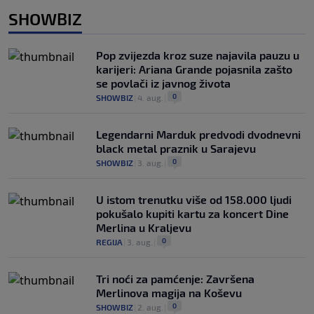
SHOWBIZ
Pop zvijezda kroz suze najavila pauzu u
karijeri: Ariana Grande pojasnila zašto
se povlači iz javnog života
0
SHOWBIZ
|
4. aug.
|
Legendarni Marduk predvodi dvodnevni
black metal praznik u Sarajevu
0
SHOWBIZ
|
3. aug.
|
U istom trenutku više od 158.000 ljudi
pokušalo kupiti kartu za koncert Dine
Merlina u Kraljevu
0
REGIJA
|
3. aug.
|
Tri noći za pamćenje: Završena
Merlinova magija na Koševu
0
SHOWBIZ
|
2. aug.
|