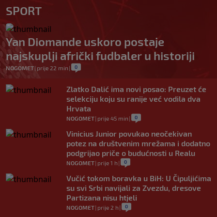
SPORT
Yan Diomande uskoro postaje
najskuplji afrički fudbaler u historiji
0
NOGOMET
|
prije 22 min
|
Zlatko Dalić ima novi posao: Preuzet će
selekciju koju su ranije već vodila dva
Hrvata
0
NOGOMET
|
prije 45 min
|
Vinicius Junior povukao neočekivan
potez na društvenim mrežama i dodatno
podgrijao priče o budućnosti u Realu
0
NOGOMET
|
prije 1 h
|
Vučić tokom boravka u BiH: U Čipuljićima
su svi Srbi navijali za Zvezdu, dresove
Partizana nisu htjeli
0
NOGOMET
|
prije 2 h
|