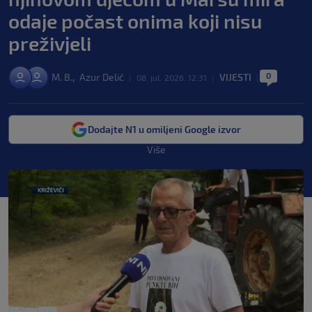
odaje počast onima koji nisu
preživjeli
0
,
M. B.
Azur Delić
VIJESTI
|
08. jul. 2026. 12:31
|
|
Dodajte N1 u omiljeni Google izvor
Više