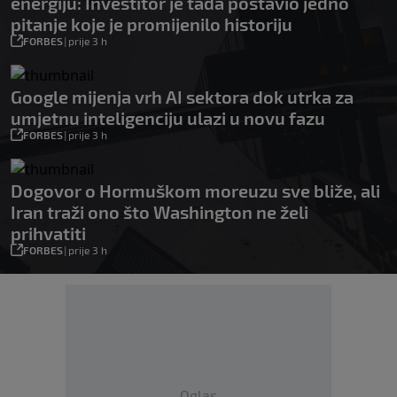
energiju: Investitor je tada postavio jedno
pitanje koje je promijenilo historiju
FORBES
|
prije 3 h
Google mijenja vrh AI sektora dok utrka za
umjetnu inteligenciju ulazi u novu fazu
FORBES
|
prije 3 h
Dogovor o Hormuškom moreuzu sve bliže, ali
Iran traži ono što Washington ne želi
prihvatiti
FORBES
|
prije 3 h
Oglas