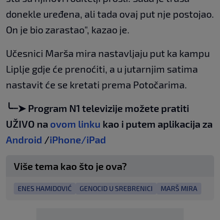
donekle uređena, ali tada ovaj put nje postojao.
On je bio zarastao", kazao je.
Učesnici Marša mira nastavljaju put ka kampu
Liplje gdje će prenoćiti, a u jutarnjim satima
nastavit će se kretati prema Potočarima.
╰┈➤ Program N1 televizije možete pratiti
UŽIVO na
ovom linku
kao i putem aplikacija za
Android
/
iPhone/iPad
Više tema kao što je ova?
ENES HAMIDOVIĆ
GENOCID U SREBRENICI
MARŠ MIRA