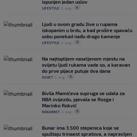
ispunjen jedan uslov
0
LIFESTYLE
|
5. aug.
|
Ljudi u ovom gradu žive u rupama
iskopanim u brdu, a kad prošire spavaću
sobu ponekad nađu drago kamenje
0
LIFESTYLE
|
2. aug.
|
Na najtoplijem naseljenom mjestu na
svijetu ljudi rukama vade so, a karavan
do prve pijace putuje dva dana
0
SVIJET
|
5. aug.
|
Bivša Mamićeva supruga se udala za
NBA zvijezdu, pjevala se Rozga i
Marinko Rokvić
0
NOGOMET
|
5. aug.
|
Bunar imа 3.500 stepenica koje se
spuštaju trinaest spratova, a napravljen