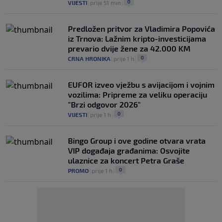
0
VIJESTI
|
prije 51 min
|
Predložen pritvor za Vladimira Popovića
iz Trnova: Lažnim kripto-investicijama
prevario dvije žene za 42.000 KM
0
CRNA HRONIKA
|
prije 1 h
|
EUFOR izveo vježbu s avijacijom i vojnim
vozilima: Pripreme za veliku operaciju
"Brzi odgovor 2026"
0
VIJESTI
|
prije 1 h
|
Bingo Group i ove godine otvara vrata
VIP događaja građanima: Osvojite
ulaznice za koncert Petra Graše
0
PROMO
|
prije 1 h
|