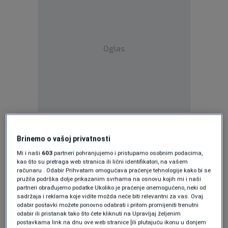
Oglas
"Ti su momenti bili vrlo teški. Ljudi su bili
iscrpljeni, krvavi, bosi... Tokom samog proboja
Brinemo o vašoj privatnosti
dešavale su scene da ljudi nisu svjesni da su
Mi i naši
603
partneri pohranjujemo i pristupamo osobnim podacima,
kao što su pretraga web stranica ili lični identifikatori, na vašem
izašli na slobodu teritoriju, imali su dvije -tri
računaru . Odabir Prihvatam omogućava praćenje tehnologije kako bi se
pružila podrška dolje prikazanim svrhama na osnovu kojih mi i naši
barijere do našeg teritorija. Orijentir im je bila
partneri obrađujemo podatke Ukoliko je praćenje onemogućeno, neki od
sadržaja i reklama koje vidite možda neće biti relevantni za vas. Ovaj
džamija, ali su mislili da su Karakaju... Bili su
odabir postavki možete ponovno odabrati i pritom promijeniti trenutni
odabir ili pristanak tako što ćete kliknuti na Upravljaj željenim
ošamućeni izluđeni da li od bojnih otrova ili
postavkama link na dnu ove web stranice [ili plutajuću ikonu u donjem