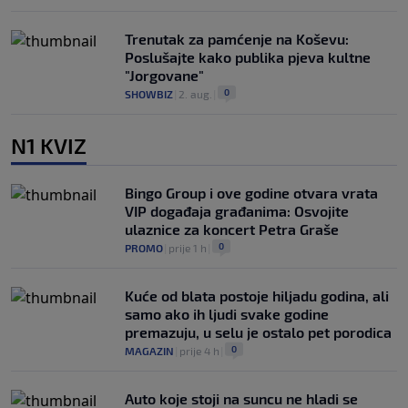
Trenutak za pamćenje na Koševu:
Poslušajte kako publika pjeva kultne
"Jorgovane"
0
SHOWBIZ
|
2. aug.
|
N1 KVIZ
Bingo Group i ove godine otvara vrata
VIP događaja građanima: Osvojite
ulaznice za koncert Petra Graše
0
PROMO
|
prije 1 h
|
Kuće od blata postoje hiljadu godina, ali
samo ako ih ljudi svake godine
premazuju, u selu je ostalo pet porodica
0
MAGAZIN
|
prije 4 h
|
Auto koje stoji na suncu ne hladi se