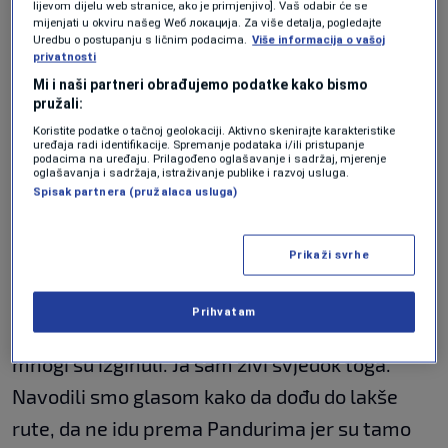
lijevom dijelu web stranice, ako je primjenjivo]. Vaš odabir će se
nečega drugog. Morali smo prilaziti da kažemo
mijenjati u okviru našeg Wеб локација. Za više detalja, pogledajte
Uredbu o postupanju s ličnim podacima.
Više informacija o vašoj
da smo Tuzlaci, da je Armija RBiH, davali smo
privatnosti
im cigarete Drinu da vide da nisu pripadnici
Mi i naši partneri obrađujemo podatke kako bismo
pružali:
VRS", prisjetio se Hamidović za N1.
Koristite podatke o tačnoj geolokaciji. Aktivno skenirajte karakteristike
uređaja radi identifikacije. Spremanje podataka i/ili pristupanje
Među preživjelima je bilo i teško ranjenih.
podacima na uređaju. Prilagođeno oglašavanje i sadržaj, mjerenje
oglašavanja i sadržaja, istraživanje publike i razvoj usluga.
Lutali su danima, nisu imali hranu, a mnogi na
Spisak partnera (pružalaca usluga)
sebi čak ni čarape. Noge su im bile krvave.
Prikaži svrhe
"Morali smo ih iznositi do Nezuka. Tada su bili u
teškom psihičkom, a da ne govorim o fizičkom
Prihvatam
stanju. Nailazili su na pamove do ovog puta i
mnogi su izginuli. Ja sam živi svjedok toga.
Navodili smo glasom kako da dođu do lakše
rute, da ne idu prema Pandurima jer su tamo