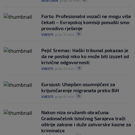
NOVI DAN
|
prije 26 min
|
Forto: Profesionalni vozači ne mogu više
čekati – Evropskoj komisiji ponudili smo
provodivo rješenje
0
VIJESTI
|
prije 31 min
|
Pejić Sremac: Haški tribunal pokazao je
da ne postoji niko ko može biti izuzet od
krivične odgovornosti
0
VIJESTI
|
prije 34 min
|
Eurojust: Uhapšen osumnjičeni za
krijumčarenje migranata preko BiH
0
VIJESTI
|
prije 41 min
|
Nakon niza oružanih obračuna:
Gradonačelnik Istočnog Sarajeva traži
oštrije zakone i duže zatvorske kazne za
kriminalce