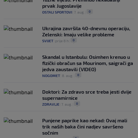
prvak Jugoslavije
0
OSTALI SPORTOVI
|
7. aug.
|
Ukrajina završila 40-dnevnu operaciju,
Zelenski: Imaju velike probleme
0
SVIJET
|
prije 8 h
|
Skandal u Istanbulu: Osimhen krenuo u
fizički obračun sa Mourinom, saigrači ga
jedva zaustavili (VIDEO)
0
NOGOMET
|
8. aug.
|
Doktori: Za zdravo srce treba jesti dvije
supernamirnice
0
ZDRAVLJE
|
7. aug.
|
Punjene paprike kao nekad: Ovaj mali
trik naših baka čini nadjev savršeno
sočnim