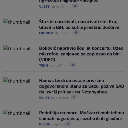
ugrožava i dijelove Sarajeva
0
VIJESTI
|
prije 46 min
|
Što ste naručivali, naručivali ste: Kraj
Glova u BiH, od sutra prestaju dostave
0
EKONOMIJA
|
prije 1 h
|
Đoković napravio šou na koncertu: Uzeo
mikrofon, zapjevao pa zaplesao na bini
(VIDEO)
0
TENIS
|
prije 47 min
|
Hamas tvrdi da ostaje privržen
dogovorenom planu za Gazu, poziva SAD
da izvrši pritisak na Netanyahua
0
SVIJET
|
prije 19 min
|
Pedofilija na moru: Muškarci mobitelima
snimali nagu djecu, razotkrili ih građani
0
REGIJA
|
prije 1 h
|