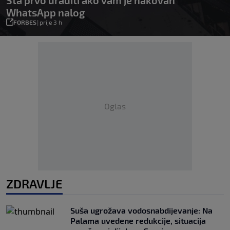
Šta prvo uraditi ako vam je hakovan
WhatsApp nalog
FORBES
|
prije 3 h
Oglas
ZDRAVLJE
Suša ugrožava vodosnabdijevanje: Na
Palama uvedene redukcije, situacija