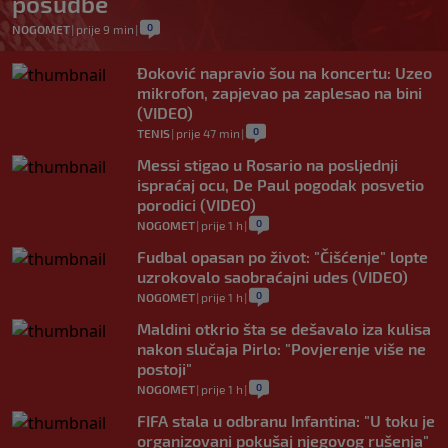
posudbe
0
NOGOMET
|
prije 9 min
|
Đoković napravio šou na koncertu: Uzeo
mikrofon, zapjevao pa zaplesao na bini
(VIDEO)
0
TENIS
|
prije 47 min
|
Messi stigao u Rosario na posljednji
ispraćaj ocu, De Paul pogodak posvetio
porodici (VIDEO)
0
NOGOMET
|
prije 1 h
|
Fudbal opasan po život: "Čišćenje" lopte
uzrokovalo saobraćajni udes (VIDEO)
0
NOGOMET
|
prije 1 h
|
Maldini otkrio šta se dešavalo iza kulisa
nakon slučaja Pirlo: "Povjerenje više ne
postoji"
0
NOGOMET
|
prije 1 h
|
FIFA stala u odbranu Infantina: "U toku je
organizovani pokušaj njegovog rušenja"