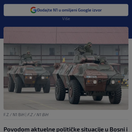
Dodajte N1 u omiljeni Google izvor
Više
F.Z / N1 BiH
|
F.Z / N1 BiH
Povodom aktuelne političke situacije u Bosni i