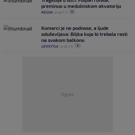
preminuo u medulinskom akvatoriju
0
REGIJA
|
prije 1 h
|
Komarci je ne podnose, a ljude
oduševljava: Biljka koja bi trebala rasti
na svakom balkonu
0
LIFESTYLE
|
prije 1 h
|
Oglas