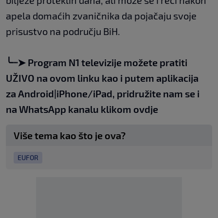
bilježe proteklih dana, ali može se i reći nakon
apela domaćih zvaničnika da pojačaju svoje
prisustvo na području BiH.
╰┈➤
Program N1 televizije možete pratiti
UŽIVO na
ovom linku
kao i putem aplikacija
za
An
droid
|
iPhone/iPad,
pridružite nam se i
na WhatsApp kanalu klikom
ovdje
Više tema kao što je ova?
EUFOR