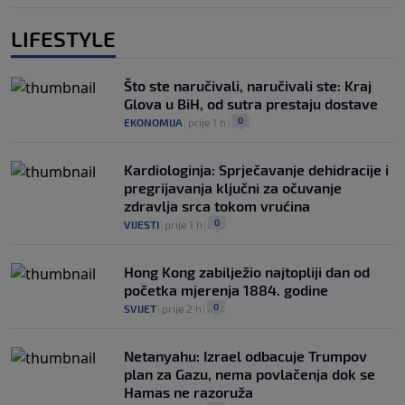
LIFESTYLE
Što ste naručivali, naručivali ste: Kraj
Glova u BiH, od sutra prestaju dostave
0
EKONOMIJA
|
prije 1 h
|
Kardiologinja: Sprječavanje dehidracije i
pregrijavanja ključni za očuvanje
zdravlja srca tokom vrućina
0
VIJESTI
|
prije 1 h
|
Hong Kong zabilježio najtopliji dan od
početka mjerenja 1884. godine
0
SVIJET
|
prije 2 h
|
Netanyahu: Izrael odbacuje Trumpov
plan za Gazu, nema povlačenja dok se
Hamas ne razoruža