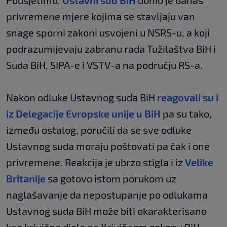
Podsjetimo,
Ustavni sud BiH
donio je danas
privremene mjere kojima se stavljaju van
snage sporni zakoni usvojeni u NSRS-u, a koji
podrazumijevaju zabranu rada Tužilaštva BiH i
Suda BiH, SIPA-e i VSTV-a na području RS-a.
Nakon odluke Ustavnog suda BiH
reagovali su i
iz Delegacije Evropske unije u BiH
pa su tako,
između ostalog, poručili da se sve odluke
Ustavnog suda moraju poštovati pa čak i one
privremene. Reakcija je ubrzo stigla i iz
Velike
Britanije
sa gotovo istom porukom uz
naglašavanje da nepostupanje po odlukama
Ustavnog suda BiH može biti okarakterisano