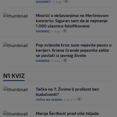
0
NOGOMET
|
5. aug.
|
Misirlić o dešavanjima na Merlinovom
koncertu: Siguran sam da je najmanje
1.000 ulaznica falsifikovano
0
SHOWBIZ
|
5. aug.
|
Pop zvijezda kroz suze najavila pauzu u
karijeri: Ariana Grande pojasnila zašto
se povlači iz javnog života
0
SHOWBIZ
|
4. aug.
|
N1 KVIZ
Tačka na 7: Živimo li prošlost bez
budućnosti?
0
TAČKA NA SEDAM
|
prije 3 h
|
Marija Šerifović pred više hiljada