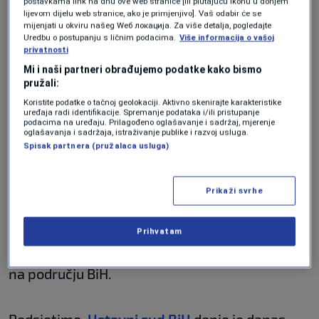
vlastima Bosne i Hercegovine i u održavanju
postavkama link na dnu ove web stranice [ili plutajuću ikonu u donjem
lijevom dijelu web stranice, ako je primjenjivo]. Vaš odabir će se
stabilnosti i sigurnosti. EUFOR ostaje
mijenjati u okviru našeg Wеб локација. Za više detalja, pogledajte
Uredbu o postupanju s ličnim podacima.
Više informacija o vašoj
nepristrasna, multinacionalna i snažna snaga,
privatnosti
sa potrebnim vojnim resursima za podršku
Mi i naši partneri obrađujemo podatke kako bismo
pružali:
vlastima BiH u osiguravanju stabilnog i
Koristite podatke o tačnoj geolokaciji. Aktivno skenirajte karakteristike
sigurnog okruženja za sve građane BiH. EUFOR
uređaja radi identifikacije. Spremanje podataka i/ili pristupanje
podacima na uređaju. Prilagođeno oglašavanje i sadržaj, mjerenje
oglašavanja i sadržaja, istraživanje publike i razvoj usluga.
ostaje posvećen ovom zadatku", poručili su iz
Spisak partnera (pružalaca usluga)
EUFOR-a.
Prikaži svrhe
Podsjetimo da je i danas član Predsjedništva
BiH
Denis Bećirović
u svom obraćanju zatražio
Prihvatam
od EUFOR-a i NATO-a da rasporede svoje snage
na području BiH.