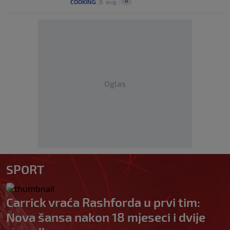
0
COOKING
|
8. aug.
|
Oglas
SPORT
Carrick vraća Rashforda u prvi tim:
Nova šansa nakon 18 mjeseci i dvije