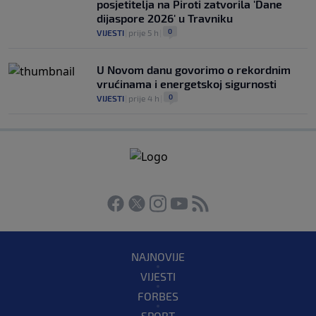
posjetitelja na Piroti zatvorila 'Dane
dijaspore 2026' u Travniku
0
VIJESTI
|
prije 5 h
|
U Novom danu govorimo o rekordnim
vrućinama i energetskoj sigurnosti
0
VIJESTI
|
prije 4 h
|
NAJNOVIJE
VIJESTI
FORBES
SPORT