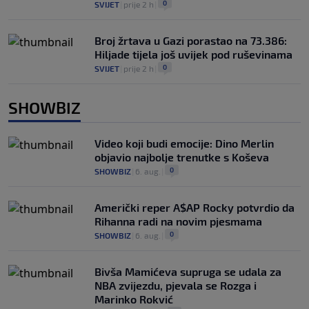
0
SVIJET
|
prije 2 h
|
Broj žrtava u Gazi porastao na 73.386:
Hiljade tijela još uvijek pod ruševinama
0
SVIJET
|
prije 2 h
|
SHOWBIZ
Video koji budi emocije: Dino Merlin
objavio najbolje trenutke s Koševa
0
SHOWBIZ
|
6. aug.
|
Američki reper A$AP Rocky potvrdio da
Rihanna radi na novim pjesmama
0
SHOWBIZ
|
6. aug.
|
Bivša Mamićeva supruga se udala za
NBA zvijezdu, pjevala se Rozga i
Marinko Rokvić