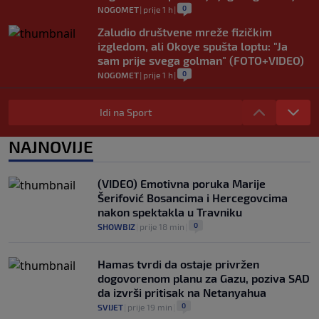
0
NOGOMET
|
prije 1 h
|
Zaludio društvene mreže fizičkim
izgledom, ali Okoye spušta loptu: "Ja
sam prije svega golman" (FOTO+VIDEO)
0
NOGOMET
|
prije 1 h
|
Japanac šetao Baščaršijom pa slučajno
sreo legendu Galatasaraya: Nije znao ko
Idi na Sport
je čovjek ispred njega
0
VIRALNO
|
prije 1 h
|
NAJNOVIJE
Modrić bi mogao dobiti neočekivanu
ulogu u Milanu: Gazzetta nagovijestila
(VIDEO) Emotivna poruka Marije
veliki potez
Šerifović Bosancima i Hercegovcima
0
NOGOMET
|
prije 6 h
|
nakon spektakla u Travniku
0
SHOWBIZ
|
prije 18 min
|
Hamas tvrdi da ostaje privržen
dogovorenom planu za Gazu, poziva SAD
da izvrši pritisak na Netanyahua
0
SVIJET
|
prije 19 min
|