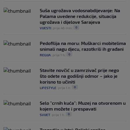
Suša ugrožava vodosnabdijevanje: Na
Palama uvedene redukcije, situacija
ugrožava i dijelove Sarajeva
0
VIJESTI
|
prije 46 min
|
Pedofilija na moru: Muškarci mobitelima
snimali nagu djecu, razotkrili ih građani
0
REGIJA
|
prije 1 h
|
Stavite novčić u zamrzivač prije nego
što odete na godišnji odmor – jako je
korisno to učiniti
0
LIFESTYLE
|
prije 1 h
|
Selo "crnih kuća": Muzej na otvorenom u
kojem možete i prespavati
0
SVIJET
|
prije 1 h
|
Tragedija u Istri: Poljski ronilac