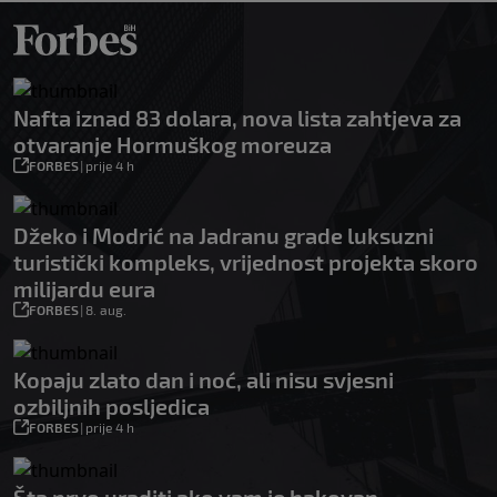
Nafta iznad 83 dolara, nova lista zahtjeva za
otvaranje Hormuškog moreuza
FORBES
|
prije 4 h
Džeko i Modrić na Jadranu grade luksuzni
turistički kompleks, vrijednost projekta skoro
milijardu eura
FORBES
|
8. aug.
Kopaju zlato dan i noć, ali nisu svjesni
ozbiljnih posljedica
FORBES
|
prije 4 h