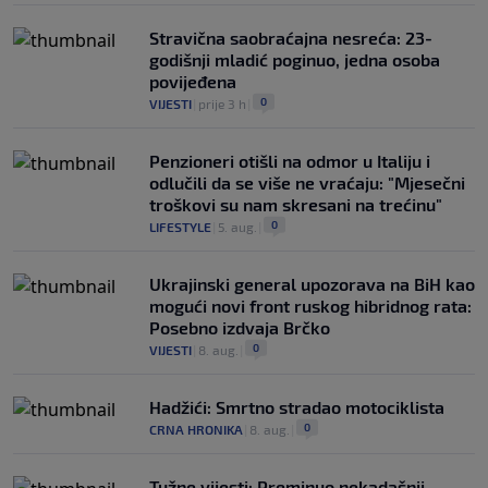
Stravična saobraćajna nesreća: 23-
godišnji mladić poginuo, jedna osoba
povijeđena
0
VIJESTI
|
prije 3 h
|
Penzioneri otišli na odmor u Italiju i
odlučili da se više ne vraćaju: "Mjesečni
troškovi su nam skresani na trećinu"
0
LIFESTYLE
|
5. aug.
|
Ukrajinski general upozorava na BiH kao
mogući novi front ruskog hibridnog rata:
Posebno izdvaja Brčko
0
VIJESTI
|
8. aug.
|
Hadžići: Smrtno stradao motociklista
0
CRNA HRONIKA
|
8. aug.
|
Tužne vijesti: Preminuo nekadašnji