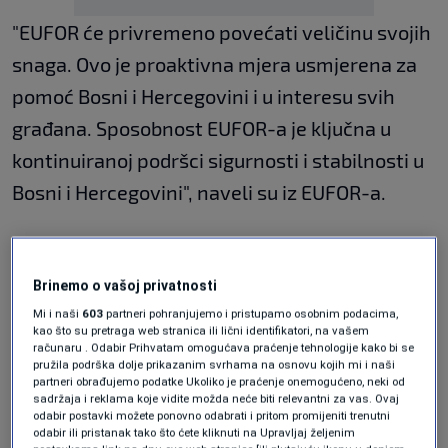
"EUFOR će privremeno povećati veličinu svojih
snaga. Ovo je proaktivna mjera usmjerena za
pomoć Bosni i Hercegovini i u interesu svih
građana. Sposobnost EUFOR-a je ključna u
kontinuiranoj podršci sigurnosti i stabilnosti u
Bosni i Hercegovini", naveli su iz EUFOR-a.
Upozorili su građane da javnost može
primijetiti pojačano prisustvo EUFOR-a.
Brinemo o vašoj privatnosti
Mi i naši
603
partneri pohranjujemo i pristupamo osobnim podacima,
kao što su pretraga web stranica ili lični identifikatori, na vašem
"Uvjeravamo građane Bosne i Hercegovine da
računaru . Odabir Prihvatam omogućava praćenje tehnologije kako bi se
pružila podrška dolje prikazanim svrhama na osnovu kojih mi i naši
je ovo prisustvo, kao i sve aktivnosti EUFOR-a,
partneri obrađujemo podatke Ukoliko je praćenje onemogućeno, neki od
sadržaja i reklama koje vidite možda neće biti relevantni za vas. Ovaj
u direktnoj vezi sa zadatkom pružanja podrške
odabir postavki možete ponovno odabrati i pritom promijeniti trenutni
odabir ili pristanak tako što ćete kliknuti na Upravljaj željenim