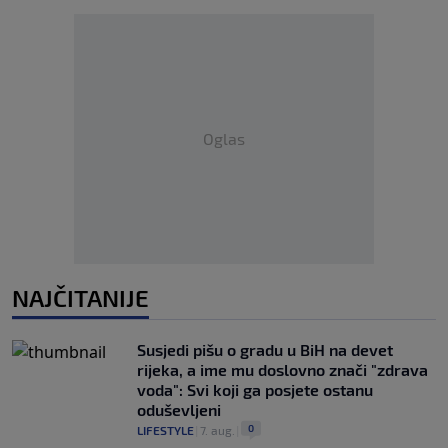
Oglas
NAJČITANIJE
Susjedi pišu o gradu u BiH na devet
rijeka, a ime mu doslovno znači "zdrava
voda": Svi koji ga posjete ostanu
oduševljeni
0
LIFESTYLE
|
7. aug.
|