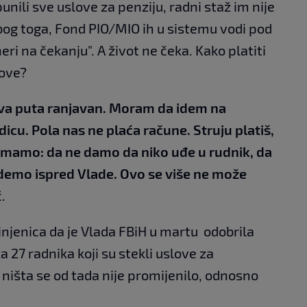
punili sve uslove za penziju, radni staž im nije
bog toga, Fond PIO/MIO ih u sistemu vodi pod
i na čekanju". A život ne čeka. Kako platiti
kove?
dva puta ranjavan. Moram da idem na
cu. Pola nas ne plaća račune. Struju platiš,
je imamo: da ne damo da niko uđe u rudnik, da
demo ispred Vlade. Ovo se više ne može
.
injenica da je Vlada FBiH u martu odobrila
 27 radnika koji su stekli uslove za
 ništa se od tada nije promijenilo, odnosno