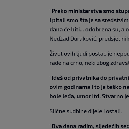
"Preko ministarstva smo stupa
i pitali smo šta je sa sredstvi
dana će biti... odobrena su, a 
Nedžad Duraković, predsjednik
Život ovih ljudi postao je nepod
rade na crno, neki zbog zdrav
"Ideš od privatnika do privatn
ovim godinama i to je teško nać
bole leđa, umor itd. Stvarno j
Slične sudbine dijele i ostali.
"Dva dana radim, sljedećih se