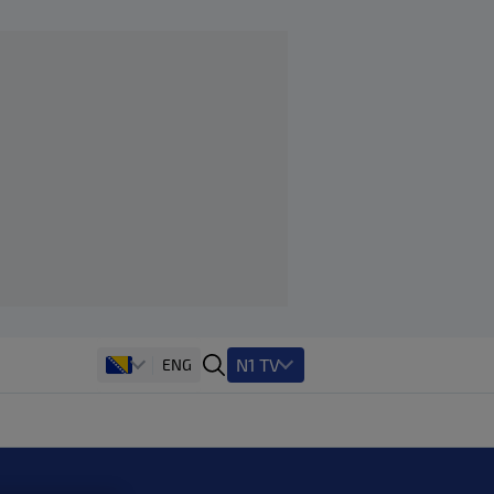
N1 TV
ENG