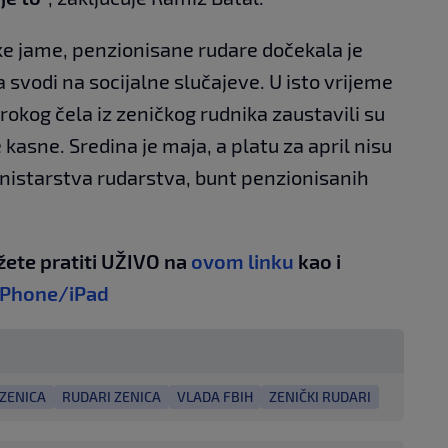
ke jame, penzionisane rudare dočekala je
a svodi na socijalne slučajeve. U isto vrijeme
irokog čela iz zeničkog rudnika zaustavili su
kasne. Sredina je maja, a platu za april nisu
ministarstva rudarstva, bunt penzionisanih
žete pratiti UŽIVO na
ovom linku
kao i
iPhone/iPad
ZENICA
RUDARI ZENICA
VLADA FBIH
ZENIČKI RUDARI