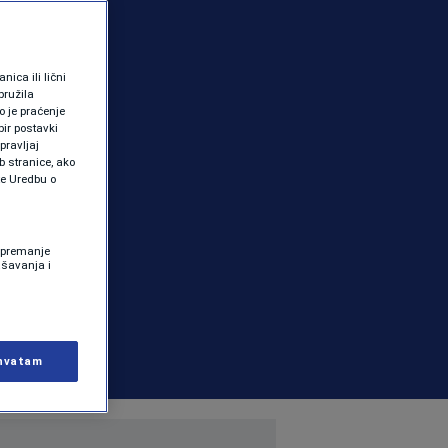
ica ili lični
pružila
 je praćenje
ir postavki
pravljaj
b stranice, ako
te Uredbu o
 Spremanje
ašavanja i
hvatam