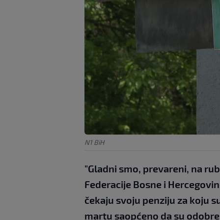
N1 BiH
"Gladni smo, prevareni, na ru
Federacije Bosne i Hercegovine
čekaju svoju penziju za koju su
martu saopćeno da su odobrena