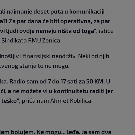
li najmanje deset puta u komunikaciji
ma?! Za par dana će biti operativna, za par
ovi ljudi ovdje nemaju ništa od toga"
, ističe
 Sindikata RMU Zenica.
nošljiv i finansijski neodrživ. Neki od njih
stvenog stanja to ne mogu.
ika. Radio sam od 7 do 17 sati za 50 KM. U
i, a ne možete vi u kontinuitetu raditi jer
e teško"
, priča nam Ahmet Kobilica.
dam bolujem. Ne mogu... leđa. Ja sam dva