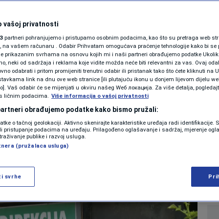
SHOWBIZ
revareni": Zenički
KOLUMNE
 vašoj privatnosti
3
partneri pohranjujemo i pristupamo osobnim podacima, kao što su pretraga web stran
ci čekaju penziju
ori, na vašem računaru . Odabir Prihvatam omogućava praćenje tehnologije kako bi se 
je prikazanim svrhama na osnovu kojih mi i naši partneri obrađujemo podatke Ukoliko
 neki od sadržaja i reklama koje vidite možda neće biti relevantni za vas. Ovaj odab
ke
PODCAST
no odabrati i pritom promijeniti trenutni odabir ili pristanak tako što ćete kliknuti na U
tavkama link na dnu ove web stranice [ili plutajuću ikonu u donjem lijevom dijelu we
N1 SPECIJAL
vo]. Vaš odabir će se mijenjati u okviru našeg Wеб локација. Za više detalja, pogledaj
s ličnim podacima.
Više informacija o vašoj privatnosti
0
7:00
VIJESTI
komentara
|
|
FENOMENI
 partneri obrađujemo podatke kako bismo pružali:
datke o tačnoj geolokaciji. Aktivno skenirajte karakteristike uređaja radi identifikacije.
NEISTRAŽENO
ili pristupanje podacima na uređaju. Prilagođeno oglašavanje i sadržaj, mjerenje ogl
Više
traživanje publike i razvoj usluga.
tnera (pružalaca usluga)
VIRALNO
FOTO
ži svrhe
Pri
PROMO
VIDEO