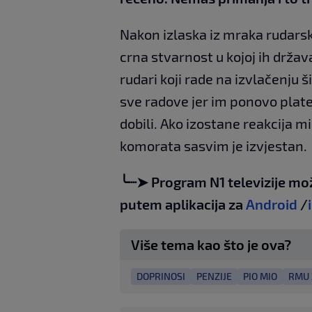
Nakon izlaska iz mraka rudars
crna stvarnost u kojoj ih držav
rudari koji rade na izvlačenju š
sve radove jer im ponovo plate 
dobili. Ako izostane reakcija 
komorata sasvim je izvjestan.
╰┈➤ Program N1 televizije mo
putem aplikacija za
Android
/
Više tema kao što je ova?
DOPRINOSI
PENZIJE
PIO MIO
RMU 