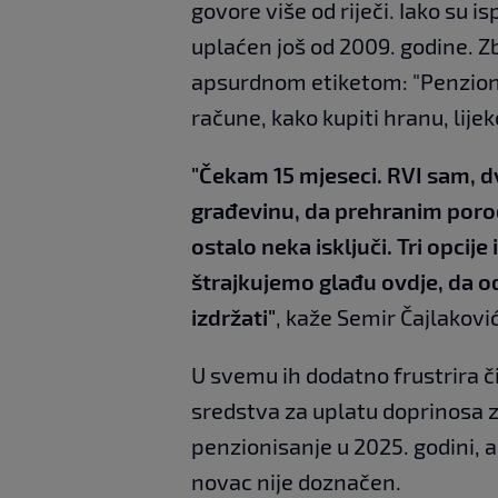
govore više od riječi. Iako su is
uplaćen još od 2009. godine. Z
apsurdnom etiketom: "Penzioner
račune, kako kupiti hranu, lije
"Čekam 15 mjeseci. RVI sam, 
građevinu, da prehranim porodi
ostalo neka isključi. Tri opci
štrajkujemo glađu ovdje, da o
izdržati"
, kaže Semir Čajlaković
U svemu ih dodatno frustrira č
sredstva za uplatu doprinosa za
penzionisanje u 2025. godini, a
novac nije doznačen.