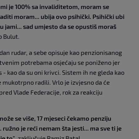
mi je 100% sa invaliditetom, moram se
raditi moram... ubija ovo psihički. Psihički ubi
io u jami... sad umjesto da se opustiš moraš
b Bulut.
dan rudar, a sebe opisuje kao penzionisanog
vstvenim potrebama osjećaju se poniženo jer
 - kao da su oni krivci. Sistem ih ne gleda kao
ije mukotrpno radili. Vrlo je izvjesno da će
pred Vlade Federacije, rok za reakciju
može se više, 17 mjeseci čekamo penziju
 ružno je reći nemam šta jesti... ma sve ti je
je to"
, zaključuje Ramiz Batal.