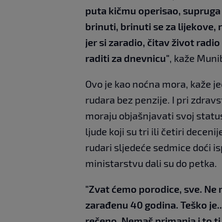
puta kičmu operisao, supruga 
brinuti, brinuti se za lijekove, 
jer si zaradio, čitav život rad
raditi za dnevnicu"
, kaže Muni
Ovo je kao noćna mora, kaže je
rudara bez penzije. I pri zdra
moraju objašnjavati svoj status
ljude koji su tri ili četiri decen
rudari sljedeće sedmice doći is
ministarstvu dali su do petka.
"Zvat ćemo porodice, sve. Ne 
zarađenu 40 godina. Teško je...
rečeno. Nemaš primanja i to ti 