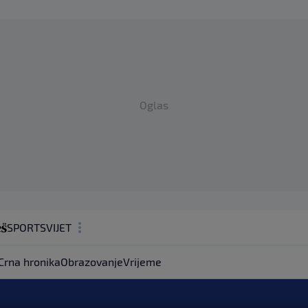
Oglas
SPORT
SVIJET
MAGAZIN
Crna hronika
Obrazovanje
Vrijeme
ZDRAVLJE