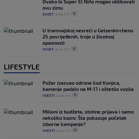
Ovako bi Super El Niño mogao oblikovati
ovu zimu
0
SVIJET
|
prije 3 h
|
U tramvajskoj nesreći u Gelsenkirchenu
25 povrijeđenih, troje u životnoj
opasnosti
0
SVIJET
|
prije 2 h
|
LIFESTYLE
Požar izazvao odrone kod Konjica,
kamenje padalo na M-17 i oštetilo vozila
0
VIJESTI
|
prije 4 h
|
Milioni iz budžeta, stotine prijava i samo
nekoliko kazni: Šta pokazuje početak
izborne kampanje?
0
VIJESTI
|
prije 4 h
|