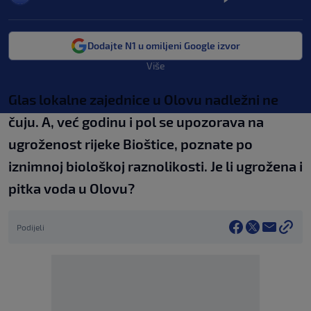
Dodajte N1 u omiljeni Google izvor
Više
Glas lokalne zajednice u Olovu nadležni ne
čuju. A, već godinu i pol se upozorava na
ugroženost rijeke Bioštice, poznate po
iznimnoj biološkoj raznolikosti. Je li ugrožena i
pitka voda u Olovu?
Podijeli