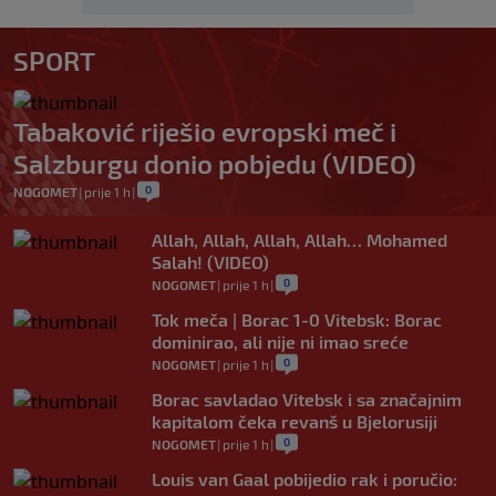
SPORT
Tabaković riješio evropski meč i
Salzburgu donio pobjedu (VIDEO)
0
NOGOMET
|
prije 1 h
|
Allah, Allah, Allah, Allah… Mohamed
Salah! (VIDEO)
0
NOGOMET
|
prije 1 h
|
Tok meča | Borac 1-0 Vitebsk: Borac
dominirao, ali nije ni imao sreće
0
NOGOMET
|
prije 1 h
|
Borac savladao Vitebsk i sa značajnim
kapitalom čeka revanš u Bjelorusiji
0
NOGOMET
|
prije 1 h
|
Louis van Gaal pobijedio rak i poručio: