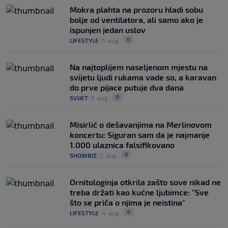
Mokra plahta na prozoru hladi sobu
bolje od ventilatora, ali samo ako je
ispunjen jedan uslov
0
LIFESTYLE
|
5. aug.
|
Na najtoplijem naseljenom mjestu na
svijetu ljudi rukama vade so, a karavan
do prve pijace putuje dva dana
0
SVIJET
|
5. aug.
|
Misirlić o dešavanjima na Merlinovom
koncertu: Siguran sam da je najmanje
1.000 ulaznica falsifikovano
0
SHOWBIZ
|
5. aug.
|
Ornitologinja otkrila zašto sove nikad ne
treba držati kao kućne ljubimce: "Sve
što se priča o njima je neistina"
0
LIFESTYLE
|
4. aug.
|