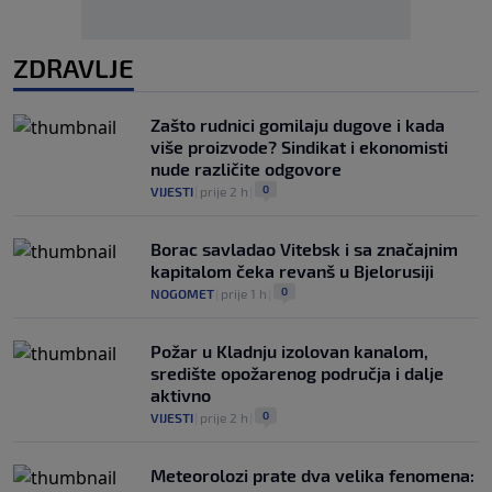
ZDRAVLJE
Zašto rudnici gomilaju dugove i kada
više proizvode? Sindikat i ekonomisti
nude različite odgovore
0
VIJESTI
|
prije 2 h
|
Borac savladao Vitebsk i sa značajnim
kapitalom čeka revanš u Bjelorusiji
0
NOGOMET
|
prije 1 h
|
Požar u Kladnju izolovan kanalom,
središte opožarenog područja i dalje
aktivno
0
VIJESTI
|
prije 2 h
|
Meteorolozi prate dva velika fenomena: