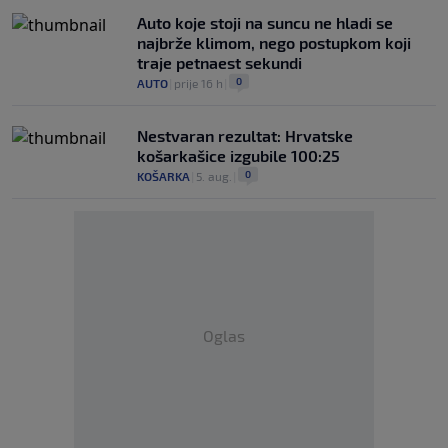
Auto koje stoji na suncu ne hladi se
najbrže klimom, nego postupkom koji
traje petnaest sekundi
0
AUTO
|
prije 16 h
|
Nestvaran rezultat: Hrvatske
košarkašice izgubile 100:25
0
KOŠARKA
|
5. aug.
|
Oglas