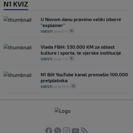
N1 KVIZ
U Novom danu pravimo veliki izborni
"explainer"
0
VIJESTI
|
prije 5 h
|
Vlada FBiH: 530.000 KM za oblast
kulture i sporta, te vjerske institucije
0
VIJESTI
|
prije 7 h
|
N1 BiH YouTube kanal premašio 100.000
pretplatnika
0
VIJESTI
|
prije 10 h
|