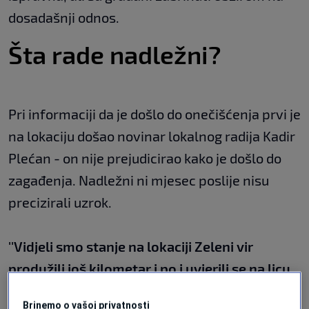
dosadašnji odnos.
Šta rade nadležni?
Pri informaciji da je došlo do onečišćenja prvi je
na lokaciju došao novinar lokalnog radija Kadir
Plećan - on nije prejudicirao kako je došlo do
zagađenja. Nadležni ni mjesec poslije nisu
precizirali uzrok.
''Vidjeli smo stanje na lokaciji Zeleni vir
produžili još kilometar i po i uvjerili se na licu
mjesta gdje dolazi do zamućenja i to je isto
Brinemo o vašoj privatnosti