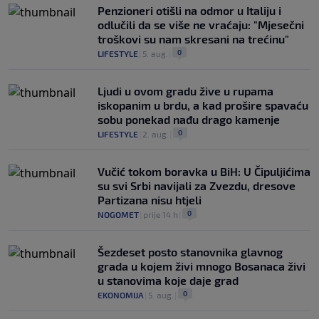
Penzioneri otišli na odmor u Italiju i
odlučili da se više ne vraćaju: "Mjesečni
troškovi su nam skresani na trećinu"
0
LIFESTYLE
|
5. aug.
|
Ljudi u ovom gradu žive u rupama
iskopanim u brdu, a kad prošire spavaću
sobu ponekad nađu drago kamenje
0
LIFESTYLE
|
2. aug.
|
Vučić tokom boravka u BiH: U Čipuljićima
su svi Srbi navijali za Zvezdu, dresove
Partizana nisu htjeli
0
NOGOMET
|
prije 14 h
|
Šezdeset posto stanovnika glavnog
grada u kojem živi mnogo Bosanaca živi
u stanovima koje daje grad
0
EKONOMIJA
|
5. aug.
|