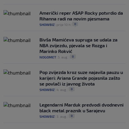
Američki reper A$AP Rocky potvrdio da
Rihanna radi na novim pjesmama
0
SHOWBIZ
|
prije 10 h
|
Bivša Mamićeva supruga se udala za
NBA zvijezdu, pjevala se Rozga i
Marinko Rokvić
0
NOGOMET
|
5. aug.
|
Pop zvijezda kroz suze najavila pauzu u
karijeri: Ariana Grande pojasnila zašto
se povlači iz javnog života
0
SHOWBIZ
|
4. aug.
|
Legendarni Marduk predvodi dvodnevni
black metal praznik u Sarajevu
0
SHOWBIZ
|
3. aug.
|