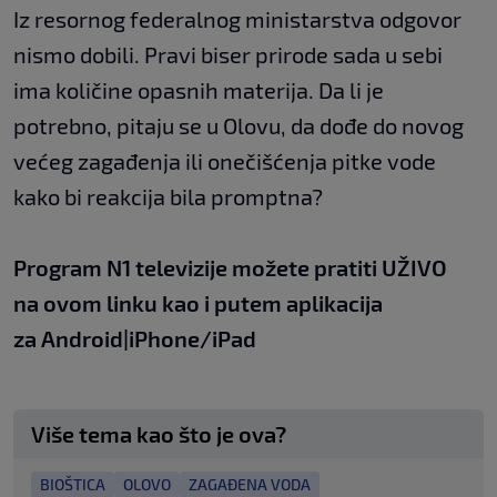
Iz resornog federalnog ministarstva odgovor
nismo dobili. Pravi biser prirode sada u sebi
ima količine opasnih materija. Da li je
potrebno, pitaju se u Olovu, da dođe do novog
većeg zagađenja ili onečišćenja pitke vode
kako bi reakcija bila promptna?
Program N1 televizije možete pratiti UŽIVO
na
ovom linku
kao i putem aplikacija
za
An
droid
|
iPhone/iPad
Više tema kao što je ova?
BIOŠTICA
OLOVO
ZAGAĐENA VODA