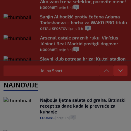
Ako vam treba selektor, pozovite mene!
0
NOGOMET
|
prije 3 h
|
Sanjin Alihodžić protiv čečena Adama
Tadushaeva – borba za WAKO PRO titulu
0
OSTALI SPORTOVI
|
prije 3 h
|
Arsenal ostaje praznih ruku: Vinícius
Júnior i Real Madrid postigli dogovor
0
NOGOMET
|
prije 4 h
|
Slavni klub potresa kriza: Kultni stadion
u Italiji bit će prazan na početku sezone,
navijači objavili rat upravi
Idi na Sport
0
NOGOMET
|
prije 4 h
|
NAJNOVIJE
Izvinjenje s elementima prijetnje i
„gomila slabića“ u UEFA-i
0
NOGOMET
|
prije 5 h
|
Najbolja ljetna salata od graha: Brzinski
recept za dane kada je prevruće za
kuhanje
0
COOKING
|
prije 1 h
|