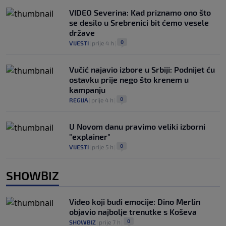
VIDEO Severina: Kad priznamo ono što
se desilo u Srebrenici bit ćemo vesele
države
0
VIJESTI
|
prije 4 h
|
Vučić najavio izbore u Srbiji: Podnijet ću
ostavku prije nego što krenem u
kampanju
0
REGIJA
|
prije 4 h
|
U Novom danu pravimo veliki izborni
"explainer"
0
VIJESTI
|
prije 5 h
|
SHOWBIZ
Video koji budi emocije: Dino Merlin
objavio najbolje trenutke s Koševa
0
SHOWBIZ
|
prije 7 h
|