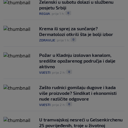
Zelenski u subotu dolazi u službenu
posjetu Srbiji
0
REGIJA
|
prije 1 h
|
Krema ili sprej za sunčanje?
Dermatolozi otkrili šta je bolji izbor
0
ZDRAVLJE
|
prije 1 h
|
Požar u Kladnju izolovan kanalom,
središte opožarenog područja i dalje
aktivno
0
VIJESTI
|
prije 2 h
|
Zašto rudnici gomilaju dugove i kada
više proizvode? Sindikat i ekonomisti
nude različite odgovore
0
VIJESTI
|
prije 2 h
|
U tramvajskoj nesreći u Gelsenkirchenu
25 povrijeđenih, troje u životnoj