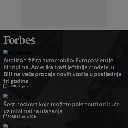
Analiza tržišta automobila: Evropa vjeruje
hibridima, Amerika traži jeftinije modele, u
BiH najveća prodaja novih vozila u posljednje
tri godine
FORBES
|
prije 6 h
Šest poslova koje možete pokrenuti od kuće
uz minimalna ulaganja
FORBES
|
prije 10 h