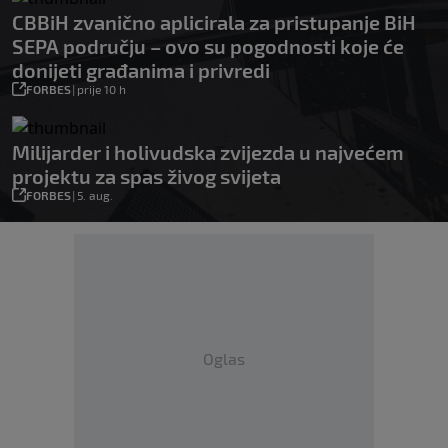
CBBiH zvanično aplicirala za pristupanje BiH
SEPA području – ovo su pogodnosti koje će
donijeti građanima i privredi
FORBES
|
prije 10 h
Milijarder i holivudska zvijezda u najvećem
projektu za spas živog svijeta
FORBES
|
5. aug.
Oglas