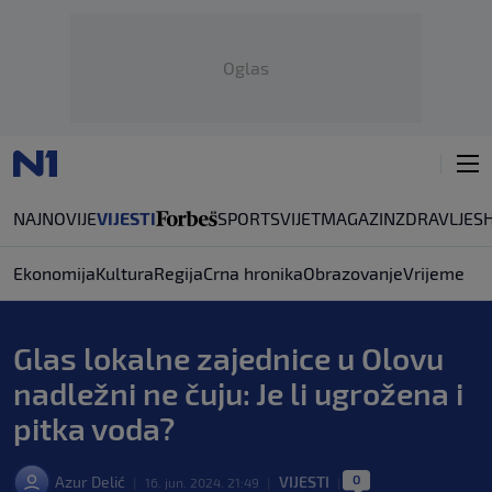
Oglas
NAJNOVIJE
VIJESTI
SPORT
SVIJET
MAGAZIN
ZDRAVLJE
S
Ekonomija
Kultura
Regija
Crna hronika
Obrazovanje
Vrijeme
Glas lokalne zajednice u Olovu
nadležni ne čuju: Je li ugrožena i
pitka voda?
0
Azur Delić
VIJESTI
|
16. jun. 2024. 21:49
|
|