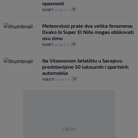
opasnosti
0
SVIJET
|
prije 2 h
|
Meteorolozi prate dva velika fenomena:
Ovako bi Super El Niño mogao oblikovati
ovu zimu
0
SVIJET
|
prije 3 h
|
Na Vilsonovom šetalištu u Sarajevu
predstavljeno 50 luksuznih i sportskih
automobila
0
VIJESTI
|
prije 3 h
|
Oglas